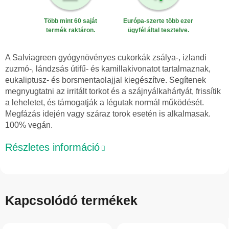
Több mint 60 saját
Európa-szerte több ezer
termék raktáron.
ügyfél által tesztelve.
A Salviagreen gyógynövényes cukorkák zsálya-, izlandi
zuzmó-, lándzsás útifű- és kamillakivonatot tartalmaznak,
eukaliptusz- és borsmentaolajjal kiegészítve. Segítenek
megnyugtatni az irritált torkot és a szájnyálkahártyát, frissítik
a leheletet, és támogatják a légutak normál működését.
Megfázás idején vagy száraz torok esetén is alkalmasak.
100% vegán.
Részletes információ
Kapcsolódó termékek