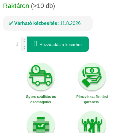
Raktáron
(>10 db)
Várható kézbesítés:
11.8.2026
Hozzáadás a kosárhoz
Gyors szállítás és
Pénzvisszafizetési
csomagolás.
garancia.