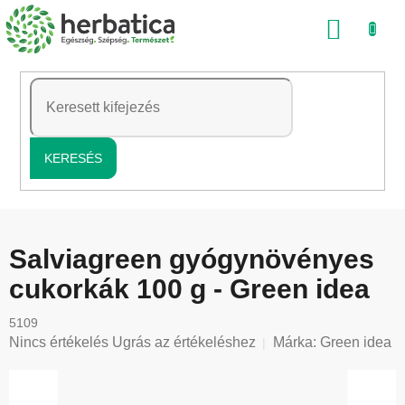
Ugrás
KOSÁ
a
fő
tartalomhoz
KERESÉS
Salviagreen gyógynövényes
cukorkák 100 g - Green idea
5109
A
Nincs értékelés
Ugrás az értékeléshez
Márka:
Green idea
termék
átlagos
értékelése