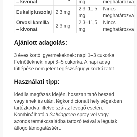
– kivonat
mg
meghatározva
2,3–11,5
Nincs
Eukaliptuszolaj
2,3 mg
mg
meghatározva
Orvosi kamilla
2,3–11,5
Nincs
2,3 mg
– kivonat
mg
meghatározva
Ajánlott adagolás:
3 éves kortól gyermekeknek: napi 1–3 cukorka.
Felnőtteknek: napi 3–5 cukorka. A napi adag
túllépése nem jelent egészségügyi kockázatot.
Használati tipp:
Ideális megfázás idején, hosszan tartó beszéd
vagy éneklés után, légkondicionált helyiségekben
tartózkodva, illetve száraz levegő esetén.
Kombinálható a
Salviagreen
spray-vel vagy
azonos termékcsaládba tartozó teával a légutak
átfogó támogatásáért.