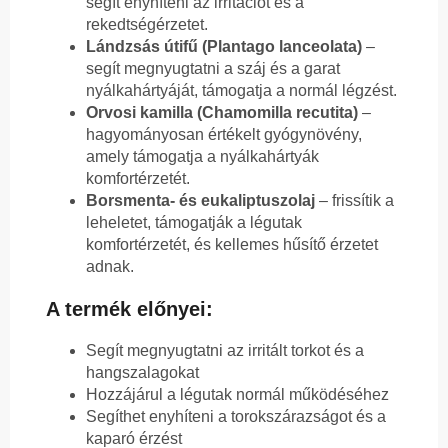
segít enyhíteni az irritációt és a
rekedtségérzetet.
Lándzsás útifű (Plantago lanceolata)
–
segít megnyugtatni a száj és a garat
nyálkahártyáját, támogatja a normál légzést.
Orvosi kamilla (Chamomilla recutita)
–
hagyományosan értékelt gyógynövény,
amely támogatja a nyálkahártyák
komfortérzetét.
Borsmenta- és eukaliptuszolaj
– frissítik a
leheletet, támogatják a légutak
komfortérzetét, és kellemes hűsítő érzetet
adnak.
A termék előnyei:
Segít megnyugtatni az irritált torkot és a
hangszalagokat
Hozzájárul a légutak normál működéséhez
Segíthet enyhíteni a torokszárazságot és a
kaparó érzést