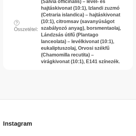
(Salvia officinalis) – levél- és
hajtáskivonat (10:1), Izlandi zuzmó
(Cetraria islandica) – hajtáskivonat
(10:1), citromsav (savanyúságot
?
szabályozó anyag), borsmentaolaj,
Összetétel
:
Lándzsás útifű (Plantago
lanceolata) – levélkivonat (10:1),
eukaliptuszolaj, Orvosi székfű
(Chamomilla recutita) –
virágkivonat (10:1), E141 színezék.
L
á
b
Instagram
l
é