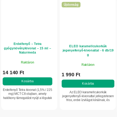
Újdonság
Erdeifenyő – Tetra
ELEO karamellcukorkák
gyógynövénykivonat – 15 ml –
jegenyefenyő-kivonattal - 6 db/19
Naturmeda
g
Raktáron
Raktáron
14 140 Ft
1 990 Ft
Kosárba
Kosárba
Erdeifenyő Tetra kivonat (1,5% / 225
Az ELEO karamellcukorkák
mg) MCT C8 olajban, amely
jegenyefenyő-kivonattal jellegzetesen
hatékony támogatást nyújt a légutak
friss, erdei ízvilágot kínálnak, és
és a szervezet természetes ellenálló
természetes jegenyefenyő-kivonatot
képessége számára. Emellett
tartalmaznak. Mindennapi
hozzájárul a...
fogyasztásra...