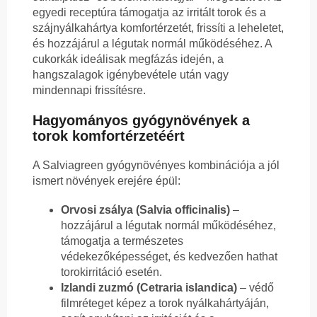
egyedi receptúra támogatja az irritált torok és a
szájnyálkahártya komfortérzetét, frissíti a leheletet,
és hozzájárul a légutak normál működéséhez. A
cukorkák ideálisak megfázás idején, a
hangszalagok igénybevétele után vagy
mindennapi frissítésre.
Hagyományos gyógynövények a
torok komfortérzetéért
A Salviagreen gyógynövényes kombinációja a jól
ismert növények erejére épül:
Orvosi zsálya (Salvia officinalis)
–
hozzájárul a légutak normál működéséhez,
támogatja a természetes
védekezőképességet, és kedvezően hathat
torokirritáció esetén.
Izlandi zuzmó (Cetraria islandica)
– védő
filmréteget képez a torok nyálkahártyáján,