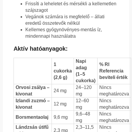
Frissíti a leheletet és mérsékli a kellemetlen
szájszagot
Vegánok számára is megfelelő – állati
eredetű összetevők nélkül
Kellemes gyógynövényes-mentás íz,
mindennapi használatra
Aktív hatóanyagok:
Napi
1
% RI
adag
cukorka
Referencia
(1–5
(2,6 g)
beviteli érték
cukorka)
Orvosi zsálya –
24–120
Nincs
24 mg
kivonat
mg
meghatározva
Izlandi zuzmó –
12–60
Nincs
12 mg
kivonat
mg
meghatározva
9,6–48
Nincs
Borsmentaolaj
9,6 mg
mg
meghatározva
Lándzsás útifű
2,3–11,5
Nincs
2,3 mg