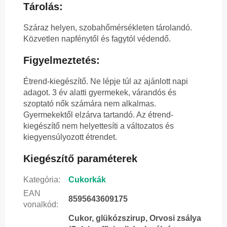
Tárolás:
Száraz helyen, szobahőmérsékleten tárolandó.
Közvetlen napfénytől és fagytól védendő.
Figyelmeztetés:
Étrend-kiegészítő. Ne lépje túl az ajánlott napi
adagot. 3 év alatti gyermekek, várandós és
szoptató nők számára nem alkalmas.
Gyermekektől elzárva tartandó. Az étrend-
kiegészítő nem helyettesíti a változatos és
kiegyensúlyozott étrendet.
Kiegészítő paraméterek
Kategória
:
Cukorkák
EAN
8595643609175
vonalkód
:
Cukor, glükózszirup, Orvosi zsálya