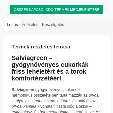
ÖSSZES KAPCSOLÓDÓ TERMÉK MEGJELENÍTÉSE
Leírás
Értékelés
Beszélgetés
Termék részletes leírása
Salviagreen –
gyógynövényes cukorkák
friss leheletért és a torok
komfortérzetéért
Salviagreen
gyógynövényes cukorkák
harmonikus összetételben tartalmazzák az
orvosi
zsálya
, az
izlandi zuzmó
, a
lándzsás útifű
és az
orvosi kamilla
kivonatait, tiszta illóolajokkal –
eukaliptusz-
és
borsmentaolajjal
– kiegészítve. Az