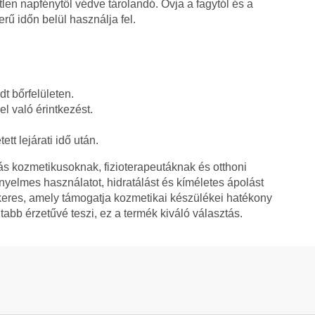
en napfénytől védve tárolandó. Óvja a fagytól és a
ű időn belül használja fel.
adt bőrfelületen.
l való érintkezést.
tt lejárati idő után.
ás kozmetikusoknak, fizioterapeutáknak és otthoni
yelmes használatot, hidratálást és kíméletes ápolást
lt keres, amely támogatja kozmetikai készülékei hatékony
ltabb érzetűvé teszi, ez a termék kiváló választás.