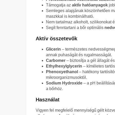
Támogatja az
aktív hatóanyagok
job
Semleges alapjának köszönhetően más
maszkkal is kombinálható.
Nem tartalmaz alkoholt, szilikonokat 
Segít fenntartani a bőr optimális
nedv
Aktív összetevők
Glicerin
– természetes nedvességmegkö
annak puhaságát és rugalmasságát.
Carbomer
– biztosítja a gél állagát 
Ethylhexylglycerin
– kíméletes tartós
Phenoxyethanol
– hatékony tartósító
mikroorganizmusoktól.
Sodium Hydroxide
– a pH beállításá
a bőrhöz.
Használat
Vigyen fel megfelelő mennyiségű gélt közve