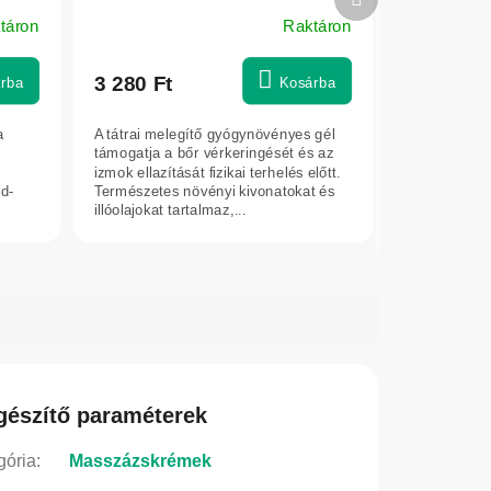
 és
termék
táron
Raktáron
3 280 Ft
rba
Kosárba
a
A tátrai melegítő gyógynövényes gél
támogatja a bőr vérkeringését és az
izmok ellazítását fizikai terhelés előtt.
d-
Természetes növényi kivonatokat és
illóolajokat tartalmaz,...
gészítő paraméterek
gória
:
Masszázskrémek