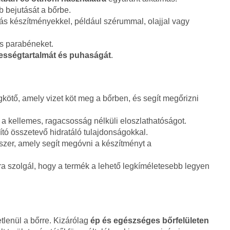
b bejutását a bőrbe.
 készítményekkel, például szérummal, olajjal vagy
és parabéneket.
ességtartalmát és puhaságát
.
tő, amely vizet köt meg a bőrben, és segít megőrizni
és a kellemes, ragacsosság nélküli eloszlathatóságot.
ító összetevő hidratáló tulajdonságokkal.
szer, amely segít megóvni a készítményt a
ra szolgál, hogy a termék a lehető legkíméletesebb legyen
tlenül a bőrre. Kizárólag
ép és egészséges bőrfelületen