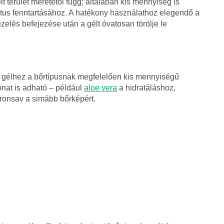
terület méretétől függ; általában kis mennyiség is
ktus fenntartásához. A hatékony használathoz elegendő a
zelés befejezése után a gélt óvatosan törölje le
s gélhez a bőrtípusnak megfelelően kis mennyiségű
at is adható – például
aloe vera
a hidratáláshoz,
uronsav a simább bőrképért.