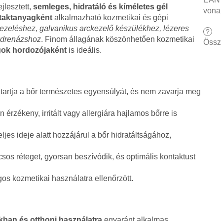
ejlesztett,
semleges, hidratáló és kíméletes gél
vona
taktanyagként
alkalmazható kozmetikai és gépi
ezeléshez, galvanikus arckezelő készülékhez, lézeres
?
okdrenázshoz
. Finom állagának köszönhetően kozmetikai
Össz
ok hordozójaként
is ideális.
 tartja a bőr természetes egyensúlyát, és nem zavarja meg
 érzékeny, irritált vagy allergiára hajlamos bőrre is
ljes ideje alatt hozzájárul a bőr hidratáltságához,
os réteget, gyorsan beszívódik, és optimális kontaktust
os kozmetikai használatra ellenőrzött.
kban és otthoni használatra
egyaránt alkalmas.