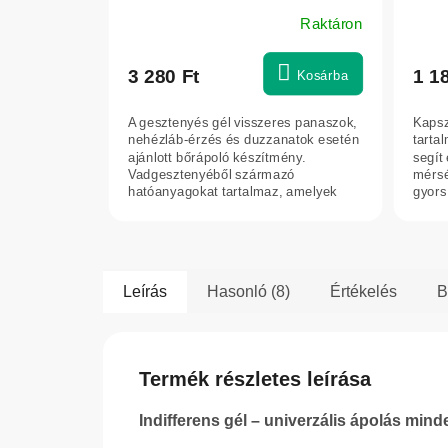
Raktáron
3 280 Ft
1 1
Kosárba
A gesztenyés gél visszeres panaszok,
Kapsz
nehézláb-érzés és duzzanatok esetén
tarta
ajánlott bőrápoló készítmény.
segít 
Vadgesztenyéből származó
mérsé
hatóanyagokat tartalmaz, amelyek
gyors 
támogatják a...
Leírás
Hasonló (8)
Értékelés
B
Termék részletes leírása
Indifferens gél – univerzális ápolás mind