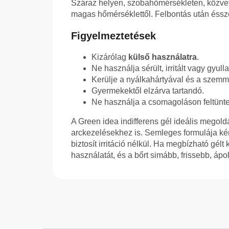
Száraz helyen, szobahőmérsékleten, közvetl
magas hőmérséklettől. Felbontás után ésszer
Figyelmeztetések
Kizárólag
külső használatra
.
Ne használja sérült, irritált vagy gyull
Kerülje a nyálkahártyával és a szemme
Gyermekektől elzárva tartandó.
Ne használja a csomagoláson feltüntete
A Green idea indifferens gél ideális megold
arckezelésekhez is. Semleges formulája kén
biztosít irritáció nélkül. Ha megbízható gé
használatát, és a bőrt simább, frissebb, ápo