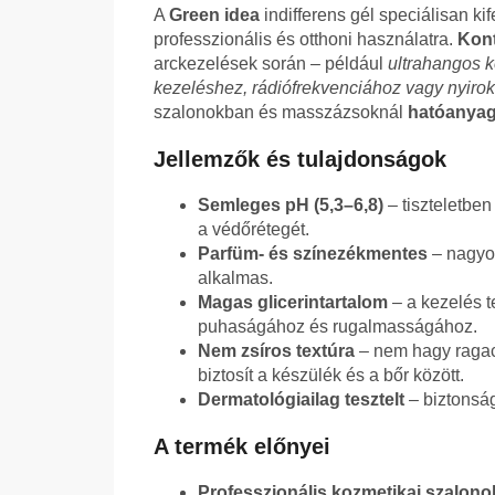
A
Green idea
indifferens gél speciálisan kif
professzionális és otthoni használatra.
Kon
arckezelések során – például
ultrahangos k
kezeléshez, rádiófrekvenciához vagy nyir
szalonokban és masszázsoknál
hatóanyag
Jellemzők és tulajdonságok
Semleges pH (5,3–6,8)
– tiszteletben
a védőrétegét.
Parfüm- és színezékmentes
– nagyon
alkalmas.
Magas glicerintartalom
– a kezelés te
puhaságához és rugalmasságához.
Nem zsíros textúra
– nem hagy ragacs
biztosít a készülék és a bőr között.
Dermatológiailag tesztelt
– biztonság
A termék előnyei
Professzionális kozmetikai szalono