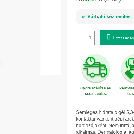
Várható kézbesítés:
Hozzáadás
Gyors szállítás és
Pénzviss
csomagolás.
gar
Semleges hidratáló gél 5,3–
kontaktanyagként gépi arck
hordozójaként. Nem irritálja
alkalmas. Dermatológiailag 