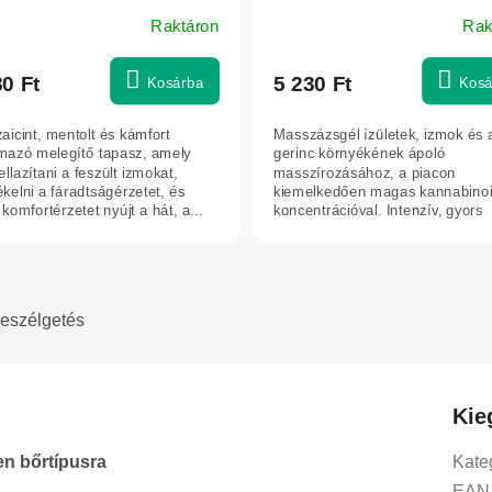
ezüsttel ízületekre, izmokra
Raktáron
Rak
hátra - 75 ml - Annabis
A
termék
átlagos
80 Ft
5 230 Ft
Kosárba
Kosá
értékelése
5-
aicint, mentolt és kámfort
Masszázsgél ízületek, izmok és 
ből
lmazó melegítő tapasz, amely
gerinc környékének ápoló
5,0
ellazítani a feszült izmokat,
masszírozásához, a piacon
kelni a fáradtságérzetet, és
kiemelkedően magas kannabinoi
csillag.
komfortérzetet nyújt a hát, a...
koncentrációval. Intenzív, gyors
komfortérzetet nyújt. Ideális...
eszélgetés
Kie
en bőrtípusra
Kate
EAN