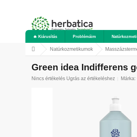
Ugrás
a
fő
tartalomhoz
🔥 Kiárusítás
Problémáim
Natúrkozmet
Natúrkozmetikumok
Masszázsterm
Kezdőlap
Green idea Indifferens g
A
Nincs értékelés
Ugrás az értékeléshez
Márka:
termék
átlagos
értékelése
5-
ből
0,0
csillag.