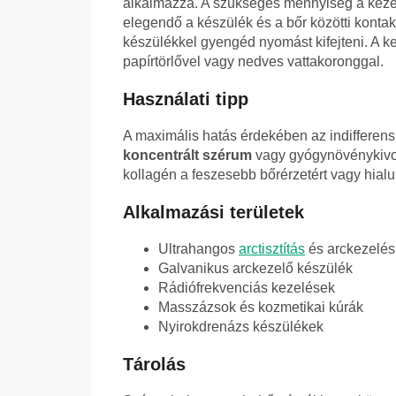
alkalmazza. A szükséges mennyiség a kezelt 
elegendő a készülék és a bőr közötti konta
készülékkel gyengéd nyomást kifejteni. A ke
papírtörlővel vagy nedves vattakoronggal.
Használati tipp
A maximális hatás érdekében az indifferen
koncentrált szérum
vagy gyógynövénykivon
kollagén a feszesebb bőrérzetért vagy hial
Alkalmazási területek
Ultrahangos
arctisztítás
és arckezelés
Galvanikus arckezelő készülék
Rádiófrekvenciás kezelések
Masszázsok és kozmetikai kúrák
Nyirokdrenázs készülékek
Tárolás