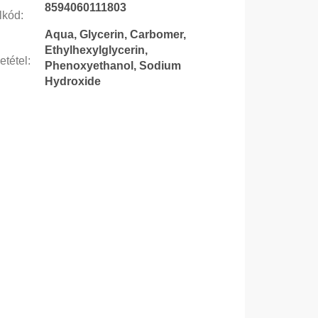
8594060111803
lkód
:
Aqua, Glycerin, Carbomer,
Ethylhexylglycerin,
etétel
:
Phenoxyethanol, Sodium
Hydroxide