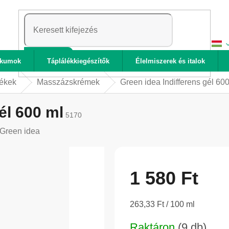
KERESÉS
ikumok
Táplálékkiegészítők
Élelmiszerek és italok
ékek
Masszázskrémek
Green idea Indifferens gél 60
él 600 ml
5170
Green idea
1 580 Ft
Egységár:
263,33 Ft / 100 ml
Raktáron
(9 db)