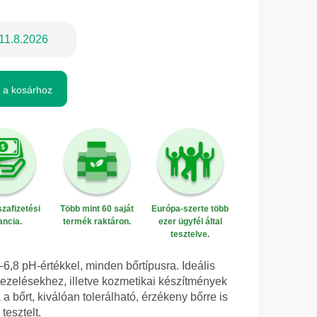
11.8.2026
 a kosárhoz
zafizetési
Több mint 60 saját
Európa-szerte több
ancia.
termék raktáron.
ezer ügyfél által
tesztelve.
6,8 pH-értékkel, minden bőrtípusra. Ideális
ezelésekhez, illetve kozmetikai készítmények
 a bőrt, kiválóan tolerálható, érzékeny bőrre is
tesztelt.