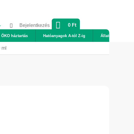
KOSÁR
0 Ft
Bejelentkezés
ÖKO háztartás
Hatóanyagok A-tól Z-ig
Állatok
Új
0 ml