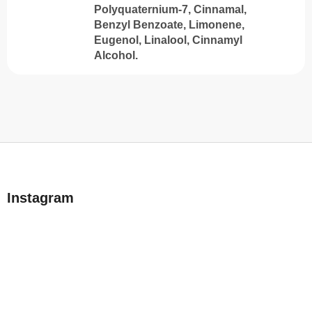
Polyquaternium-7, Cinnamal,
Benzyl Benzoate, Limonene,
Eugenol, Linalool, Cinnamyl
Alcohol.
L
á
b
Instagram
l
é
c