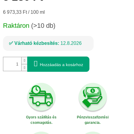
Egységár:
6 973,33 Ft / 100 ml
Raktáron
(>10 db)
Várható kézbesítés:
12.8.2026
Hozzáadás a kosárhoz
Gyors szállítás és
Pénzvisszafizetési
csomagolás.
garancia.