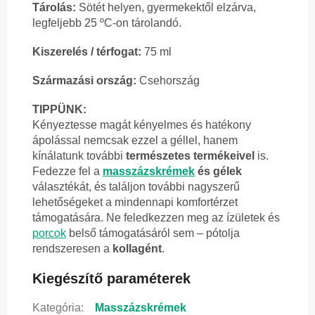
Tárolás:
Sötét helyen, gyermekektől elzárva,
legfeljebb 25 ºC-on tárolandó.
Kiszerelés / térfogat:
75 ml
Származási ország:
Csehország
TIPPÜNK:
Kényeztesse magát kényelmes és hatékony
ápolással nemcsak ezzel a géllel, hanem
kínálatunk további
természetes termékeivel
is.
Fedezze fel a
masszázskrémek
és gélek
választékát, és találjon további nagyszerű
lehetőségeket a mindennapi komfortérzet
támogatására. Ne feledkezzen meg az ízületek és
porcok
belső támogatásáról sem – pótolja
rendszeresen a
kollagént
.
Kiegészítő paraméterek
Kategória
:
Masszázskrémek