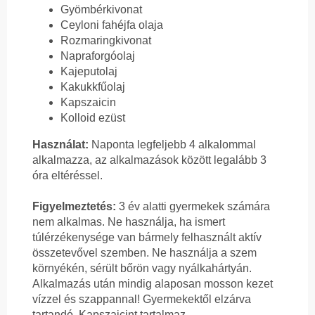
Gyömbérkivonat
Ceyloni fahéjfa olaja
Rozmaringkivonat
Napraforgóolaj
Kajeputolaj
Kakukkfűolaj
Kapszaicin
Kolloid ezüst
Használat:
Naponta legfeljebb 4 alkalommal
alkalmazza, az alkalmazások között legalább 3
óra eltéréssel.
Figyelmeztetés:
3 év alatti gyermekek számára
nem alkalmas. Ne használja, ha ismert
túlérzékenysége van bármely felhasznált aktív
összetevővel szemben. Ne használja a szem
környékén, sérült bőrön vagy nyálkahártyán.
Alkalmazás után mindig alaposan mosson kezet
vízzel és szappannal! Gyermekektől elzárva
tartandó. Kapszaicint tartalmaz.