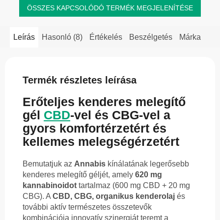
ÖSSZES KAPCSOLÓDÓ TERMÉK MEGJELENÍTÉSE
Leírás
Hasonló (8)
Értékelés
Beszélgetés
Márka
Termék részletes leírása
Erőteljes kenderes melegítő
gél
CBD
-vel és CBG-vel a
gyors komfortérzetért és
kellemes melegségérzetért
Bemutatjuk az
Annabis
kínálatának legerősebb
kenderes melegítő géljét, amely
620 mg
kannabinoidot
tartalmaz (600 mg CBD + 20 mg
CBG). A
CBD, CBG, organikus kenderolaj
és
további aktív természetes összetevők
kombinációja innovatív szinergiát teremt a