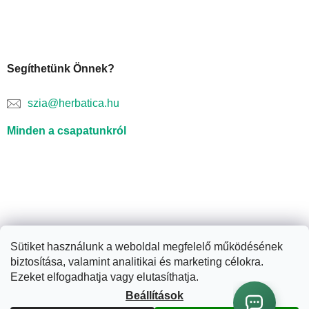
Segíthetünk Önnek?
szia@herbatica.hu
Minden a csapatunkról
Sütiket használunk a weboldal megfelelő működésének
biztosítása, valamint analitikai és marketing célokra.
Shoptet készítette
Ezeket elfogadhatja vagy elutasíthatja.
Beállítások
Copyright 2026
Herbatica.hu
. Minden jog fenntartva.
Süti