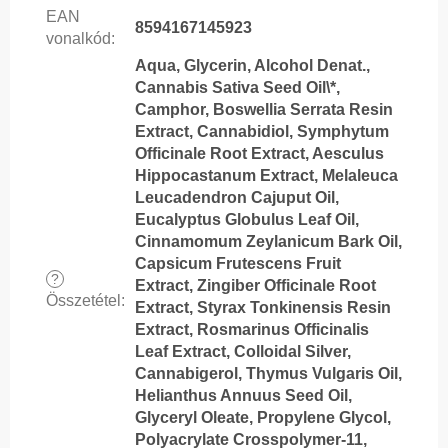
EAN
8594167145923
vonalkód
:
Aqua, Glycerin, Alcohol Denat.,
Cannabis Sativa Seed Oil\*,
Camphor, Boswellia Serrata Resin
Extract, Cannabidiol, Symphytum
Officinale Root Extract, Aesculus
Hippocastanum Extract, Melaleuca
Leucadendron Cajuput Oil,
Eucalyptus Globulus Leaf Oil,
Cinnamomum Zeylanicum Bark Oil,
Capsicum Frutescens Fruit
?
Extract, Zingiber Officinale Root
Összetétel
:
Extract, Styrax Tonkinensis Resin
Extract, Rosmarinus Officinalis
Leaf Extract, Colloidal Silver,
Cannabigerol, Thymus Vulgaris Oil,
Helianthus Annuus Seed Oil,
Glyceryl Oleate, Propylene Glycol,
Polyacrylate Crosspolymer-11,