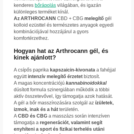
kenderes
bőrápolás
világában, és igazán
különleges terméket kínál.
Az ARTHROCANN
CBD + CBG
melegítő
gél
kolloid ezüsttel és természetes anyagok egyedi
kombinációjával hozzájárul a gyors
komfortérzethez.
Hogyan hat az Arthrocann gél, és
kinek ajánlott?
A csípős paprika
kapszaicin-kivonata
a fahéjjal
együtt
intenzív melegítő érzetet
biztosít.
A magas koncentrációjú
kannabinoidokkal
dúsított formula szinergiában működik a többi
aktív összetevővel, így támogatja azok hatását.
A gél a bőr masszírozására szolgál az
ízületek,
izmok, inak és a hát
területén.
A
CBD és CBG
a masszázs során intenzíven
támogatja a
regenerációt, valamint segít
enyhíteni a sport és fizikai terhelés utáni