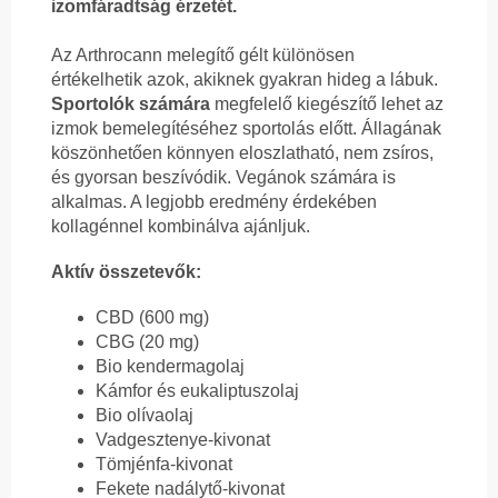
izomfáradtság érzetét.
Az Arthrocann melegítő gélt különösen
értékelhetik azok, akiknek gyakran hideg a lábuk.
Sportolók számára
megfelelő kiegészítő lehet az
izmok bemelegítéséhez sportolás előtt. Állagának
köszönhetően könnyen eloszlatható, nem zsíros,
és gyorsan beszívódik. Vegánok számára is
alkalmas. A legjobb eredmény érdekében
kollagénnel kombinálva ajánljuk.
Aktív összetevők:
CBD (600 mg)
CBG (20 mg)
Bio kendermagolaj
Kámfor és eukaliptuszolaj
Bio olívaolaj
Vadgesztenye-kivonat
Tömjénfa-kivonat
Fekete nadálytő-kivonat