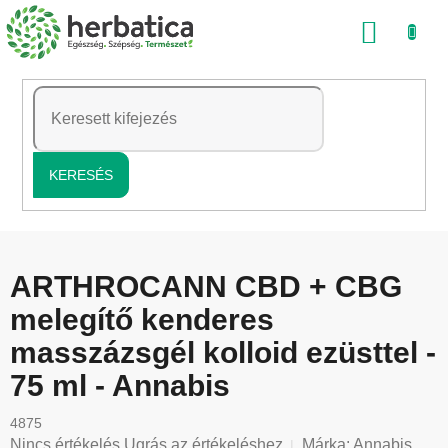
Ugrás
KOSÁ
a
fő
tartalomhoz
KERESÉS
ARTHROCANN CBD + CBG
melegítő kenderes
masszázsgél kolloid ezüsttel -
75 ml - Annabis
4875
A
Nincs értékelés
Ugrás az értékeléshez
Márka:
Annabis