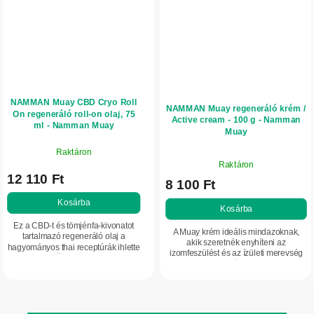
NAMMAN Muay CBD Cryo Roll
NAMMAN Muay regeneráló krém /
On regeneráló roll-on olaj, 75
Active cream - 100 g - Namman
ml - Namman Muay
Muay
Raktáron
A
Raktáron
termék
12 110 Ft
8 100 Ft
átlagos
értékelése
Kosárba
Kosárba
5-
Ez a CBD-t és tömjénfa-kivonatot
ből
A Muay krém ideális mindazoknak,
tartalmazó regeneráló olaj a
5,0
akik szeretnék enyhíteni az
hagyományos thai receptúrák ihlette
izomfeszülést és az ízületi merevség
csillag.
készítmény. Összetétele és hatása
érzetét. Legyen Ön sportoló, fizikai
hasonló a Namman Muay azonos
munkát végez, vagy az izmok és
gyártótól...
ízületek...