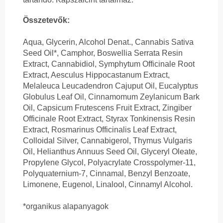
Összetevők:
Aqua, Glycerin, Alcohol Denat., Cannabis Sativa
Seed Oil*, Camphor, Boswellia Serrata Resin
Extract, Cannabidiol, Symphytum Officinale Root
Extract, Aesculus Hippocastanum Extract,
Melaleuca Leucadendron Cajuput Oil, Eucalyptus
Globulus Leaf Oil, Cinnamomum Zeylanicum Bark
Oil, Capsicum Frutescens Fruit Extract, Zingiber
Officinale Root Extract, Styrax Tonkinensis Resin
Extract, Rosmarinus Officinalis Leaf Extract,
Colloidal Silver, Cannabigerol, Thymus Vulgaris
Oil, Helianthus Annuus Seed Oil, Glyceryl Oleate,
Propylene Glycol, Polyacrylate Crosspolymer-11,
Polyquaternium-7, Cinnamal, Benzyl Benzoate,
Limonene, Eugenol, Linalool, Cinnamyl Alcohol.
*organikus alapanyagok