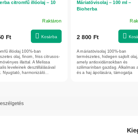
rba citromfű illóolaj – 10
Máriatövisolaj – 100 ml –
Bioherba
Raktáron
Rak
50 Ft
2 800 Ft
Kosárba
Kosá
romfű illóolaj 100%-ban
A máriatövisolaj 100%-ban
zetes olaj, finom, friss citrusos-
természetes, hidegen sajtolt olaj
növényes illattal. A Melissa
amely antioxidánsokban és
nalis leveleinek desztillálásával
szilimarinban gazdag. Alkalmas 
k. Nyugtató, harmonizáló...
és a haj ápolására, támogatja
regenerálódásukat,...
eszélgetés
Kie