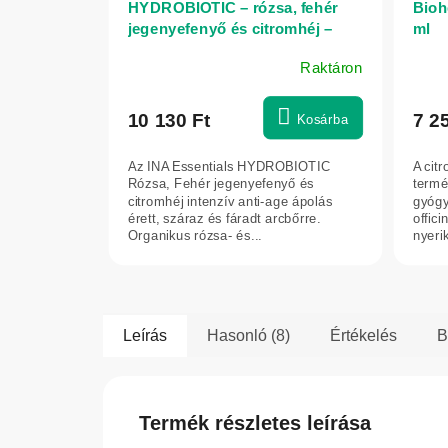
HYDROBIOTIC – rózsa, fehér
Biohe
jegenyefenyő és citromhéj –
ml
intenzív anti-age ápolás – 150
Raktáron
ml – INA Essentials
10 130 Ft
7 2
Kosárba
Az INA Essentials HYDROBIOTIC
A cit
Rózsa, Fehér jegenyefenyő és
termés
citromhéj intenzív anti-age ápolás
gyógy
érett, száraz és fáradt arcbőrre.
offici
Organikus rózsa- és...
nyeri
Leírás
Hasonló (8)
Értékelés
B
Termék részletes leírása