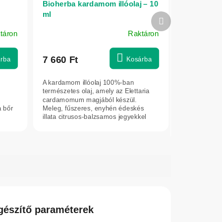
Bioherba kardamom illóolaj – 10
ml
Következő
termék
táron
Raktáron
7 660 Ft
rba
Kosárba
A kardamom illóolaj 100%-ban
,
természetes olaj, amely az Elettaria
cardamomum magjából készül.
a bőr
Meleg, fűszeres, enyhén édeskés
illata citrusos-balzsamos jegyekkel
egészül ki....
gészítő paraméterek