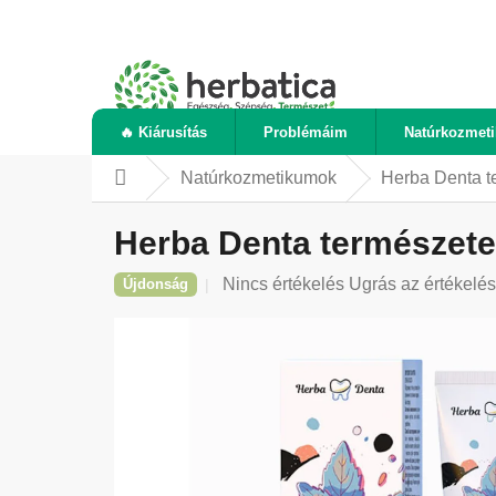
Ugrás
a
fő
tartalomhoz
🔥 Kiárusítás
Problémáim
Natúrkozmet
Natúrkozmetikumok
Herba Denta te
Kezdőlap
Herba Denta természetes
A
Nincs értékelés
Ugrás az értékelé
Újdonság
termék
átlagos
értékelése
5-
ből
0,0
csillag.