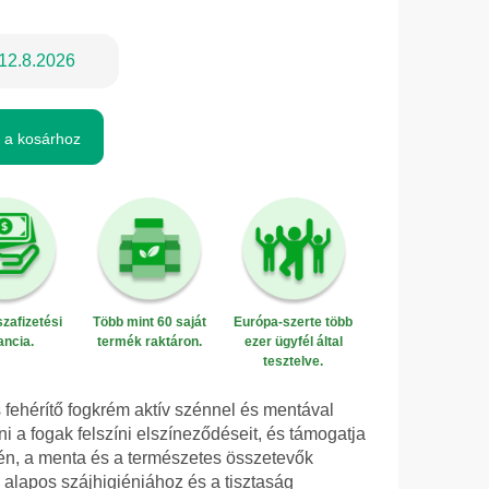
12.8.2026
 a kosárhoz
zafizetési
Több mint 60 saját
Európa-szerte több
ancia.
termék raktáron.
ezer ügyfél által
tesztelve.
fehérítő fogkrém aktív szénnel és mentával
ni a fogak felszíni elszíneződéseit, és támogatja
 szén, a menta és a természetes összetevők
 alapos szájhigiéniához és a tisztaság