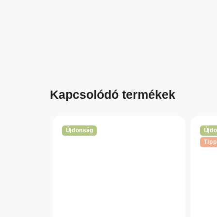
Kapcsolódó termékek
Újdonság
Újd
Tipp