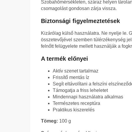
Szobahőmérsékleten, száraz helyen tárolan
csomagolást gondosan zárja vissza.
Biztonsági figyelmeztetések
Kizárólag külső használatra. Ne nyelje le.
összetevőjével szemben túlérzékenység jel
felnőtt felügyelete mellett használják a fogk
A termék előnyei
Aktív szenet tartalmaz
Frissítő mentás íz
Segít eltávolítani a felszíni elszínező
Támogatja a friss leheletet
Mindennapi használatra alkalmas
Természetes receptúra
Praktikus kiszerelés
Tömeg:
100 g