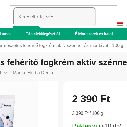
KERESÉS
ikumok
Táplálékkiegészítők
Élelmiszerek és italok
rmészetes fehérítő fogkrém aktív szénnel és mentával - 100 g
 fehérítő fogkrém aktív szénnel
shez
Márka:
Herba Denta
2 390 Ft
Egységár:
2 390 Ft / 100 g
Raktáron
(>10 db)