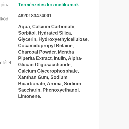
gória
:
Természetes kozmetikumok
4820183474001
lkód
:
Aqua, Calcium Carbonate,
Sorbitol, Hydrated Silica,
Glycerin, Hydroxyethylcellulose,
Cocamidopropyl Betaine,
Charcoal Powder, Mentha
Piperita Extract, Inulin, Alpha-
etétel
:
Glucan Oligosaccharide,
Calcium Glycerophosphate,
Xanthan Gum, Sodium
Bicarbonate, Aroma, Sodium
Saccharin, Phenoxyethanol,
Limonene.