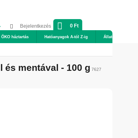
KOSÁR
0 Ft
Bejelentkezés
ÖKO háztartás
Hatóanyagok A-tól Z-ig
Állatok
Új
 és mentával - 100 g
7627