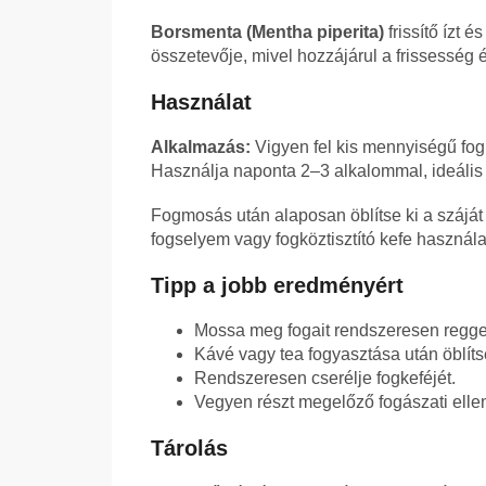
Borsmenta (Mentha piperita)
frissítő ízt 
összetevője, mivel hozzájárul a frissesség 
Használat
Alkalmazás:
Vigyen fel kis mennyiségű fogk
Használja naponta 2–3 alkalommal, ideális
Fogmosás után alaposan öblítse ki a száját 
fogselyem vagy fogköztisztító kefe használat
Tipp a jobb eredményért
Mossa meg fogait rendszeresen reggel
Kávé vagy tea fogyasztása után öblítse 
Rendszeresen cserélje fogkeféjét.
Vegyen részt megelőző fogászati elle
Tárolás