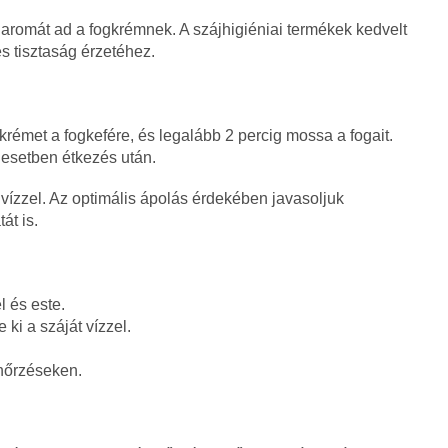
és aromát ad a fogkrémnek. A szájhigiéniai termékek kedvelt
és tisztaság érzetéhez.
rémet a fogkefére, és legalább 2 percig mossa a fogait.
 esetben étkezés után.
vízzel. Az optimális ápolás érdekében javasoljuk
át is.
 és este.
ki a száját vízzel.
nőrzéseken.