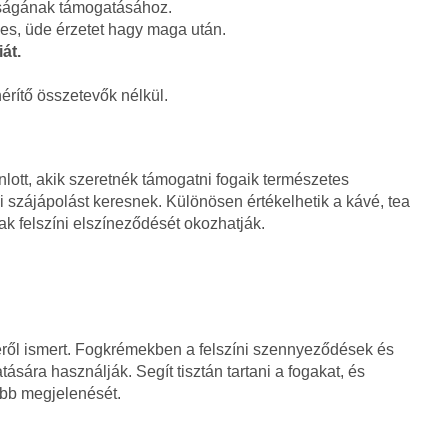
aságának támogatásához.
es, üde érzetet hagy maga után.
át.
érítő összetevők nélkül.
lott, akik szeretnék támogatni fogaik természetes
szájápolást keresnek. Különösen értékelhetik a kávé, tea
ak felszíni elszíneződését okozhatják.
ől ismert. Fogkrémekben a felszíni szennyeződések és
sára használják. Segít tisztán tartani a fogakat, és
bb megjelenését.