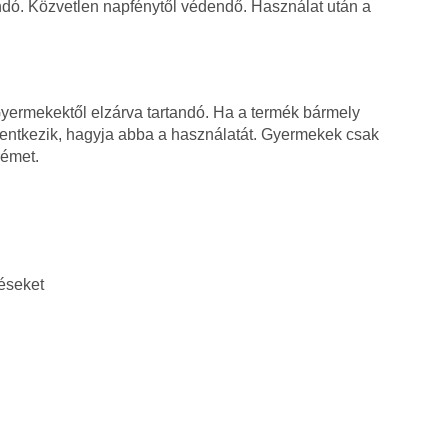
dó. Közvetlen napfénytől védendő. Használat után a
 Gyermekektől elzárva tartandó. Ha a termék bármely
entkezik, hagyja abba a használatát. Gyermekek csak
rémet.
déseket