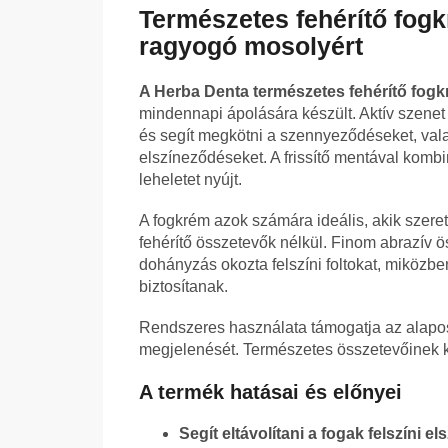
Természetes fehérítő fogk
ragyogó mosolyért
A Herba Denta természetes fehérítő fogk
mindennapi ápolására készült. Aktív szenet
és segít megkötni a szennyeződéseket, valam
elszíneződéseket. A frissítő mentával komb
leheletet nyújt.
A fogkrém azok számára ideális, akik szere
fehérítő összetevők nélkül. Finom abrazív ös
dohányzás okozta felszíni foltokat, miközb
biztosítanak.
Rendszeres használata támogatja az alapos sz
megjelenését. Természetes összetevőinek 
A termék hatásai és előnyei
Segít eltávolítani a fogak felszíni el