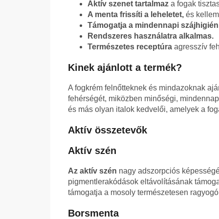
Aktív szenet tartalmaz
a fogak tiszt
A menta frissíti a leheletet,
és kellem
Támogatja a mindennapi szájhigiéni
Rendszeres használatra alkalmas.
Természetes receptúra
agresszív feh
Kinek ajánlott a termék?
A fogkrém felnőtteknek és mindazoknak aján
fehérségét, miközben minőségi, mindennapi 
és más olyan italok kedvelői, amelyek a fog
Aktív összetevők
Aktív szén
Az aktív szén
nagy adszorpciós képességér
pigmentlerakódások eltávolításának támogatá
támogatja a mosoly természetesen ragyogó
Borsmenta