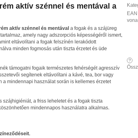
rém aktív szénnel és mentával a
Kate
EAN
vona
rém aktív szénnel és mentával
a fogak és a szájüreg
 tartalmaz, amely nagy adszorpciós képességéről ismert,
int eltávolítani a fogak felszínén lerakódott
inálva minden fogmosás után tiszta érzetet és üde
?
Össz
tnék támogatni fogaik természetes fehérségét agresszív
szetevői segítenek eltávolítani a kávé, tea, bor vagy
en a mindennapi használat során is kellemes érzetet
ájhigiéniát, a friss leheletet és a fogak tiszta
köszönhetően mindennapos használatra alkalmas.
színeződéseit.