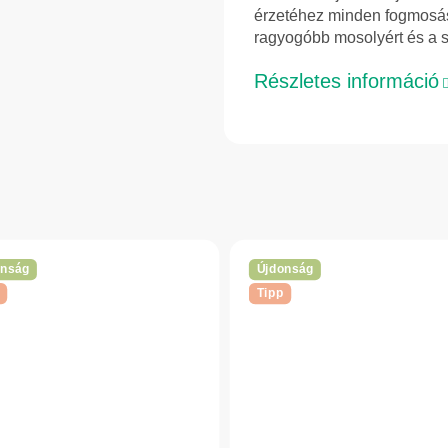
érzetéhez minden fogmosás
ragyogóbb mosolyért és a s
Részletes információ
onság
Újdonság
Tipp