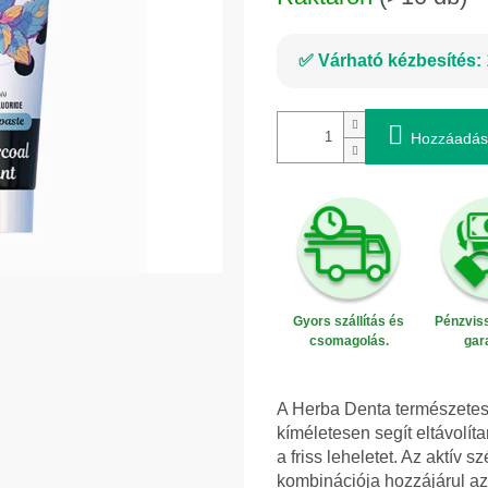
Várható kézbesítés:
Hozzáadás
Gyors szállítás és
Pénzviss
csomagolás.
gar
A Herba Denta természetes 
kíméletesen segít eltávolíta
a friss leheletet. Az aktív
kombinációja hozzájárul az