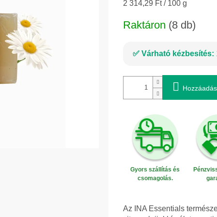
Egységár:
2 314,29 Ft / 100 g
Raktáron
(8 db)
Várható kézbesítés:
Hozzáadás
Gyors szállítás és
Pénzviss
csomagolás.
gar
Az INA Essentials termés