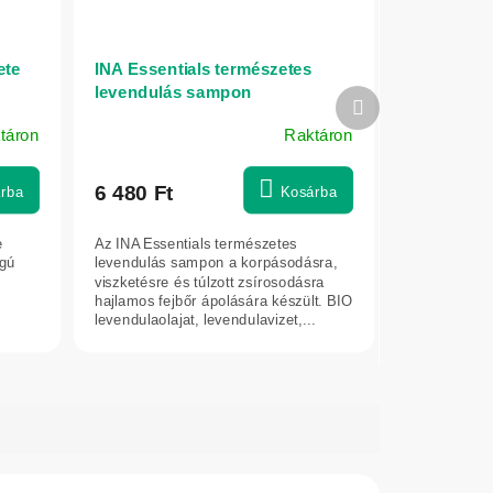
ete
INA Essentials természetes
levendulás sampon
Következő
korpásodásra és érzékeny
termék
táron
Raktáron
fejbőrre – 200 ml
6 480 Ft
rba
Kosárba
e
Az INA Essentials természetes
agú
levendulás sampon a korpásodásra,
viszketésre és túlzott zsírosodásra
hajlamos fejbőr ápolására készült. BIO
levendulaolajat, levendulavizet,...