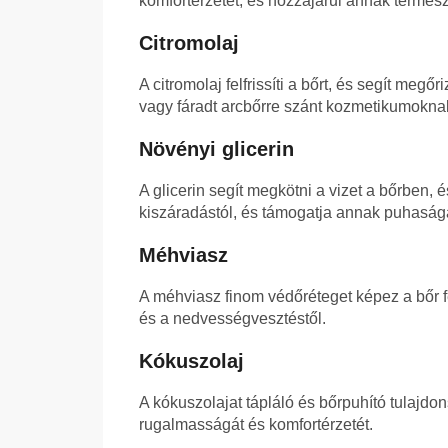
komfortérzetét, és hozzájárul annak termész
Citromolaj
A citromolaj felfrissíti a bőrt, és segít me
vagy fáradt arcbőrre szánt kozmetikumokna
Növényi glicerin
A glicerin segít megkötni a vizet a bőrben, é
kiszáradástól, és támogatja annak puhaság
Méhviasz
A méhviasz finom védőréteget képez a bőr f
és a nedvességvesztéstől.
Kókuszolaj
A kókuszolajat tápláló és bőrpuhító tulajdon
rugalmasságát és komfortérzetét.