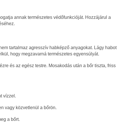
ámogatja annak természetes védőfunkcióját. Hozzájárul a
éséhez.
em tartalmaz agresszív habképző anyagokat. Lágy habot
anélkül, hogy megzavarná természetes egyensúlyát.
re és az egész testre. Mosakodás után a bőr tiszta, friss
 vízzel.
n vagy közvetlenül a bőrön.
eg a bőrt.