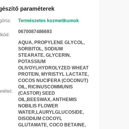
gészítő paraméterek
gória
:
Természetes kozmetikumok
0670087486693
lkód
:
AQUA, PROPYLENE GLYCOL,
SORBITOL, SODIUM
STEARATE, GLYCERIN,
POTASSIUM
OLIVOYLHYDROLYZED WHEAT
PROTEIN, MYRISTYL LACTATE,
COCOS NUCIFERA (COCONUT)
OIL, RICINUSCOMMUNIS
etétel
:
(CASTOR) SEED
OIL,BEESWAX, ANTHEMIS
NOBILIS FLOWER
WATER,LAURYLGLUCOSIDE,
DISODIUM COCOYL
GLUTAMATE, COCO BETAINE,