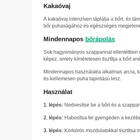
Kakaóvaj
A kakaóvaj intenzíven táplálja a bőrt, és t
bőr puhaságához és egészséges megjelen
Mindennapos
bőrápolás
Sok hagyományos szappannal ellentétben n
képez, amely kíméletesen tisztítja a bőrt 
Mindennapos használatra alkalmas arcra, kéz
és kellemesen puha tapintású lesz.
Használat
1. lépés:
Nedvesítse be a bőrt és a szappant
2. lépés:
Habosítsa fel gyengéden a kezébe
3. lépés:
Körkörös mozdulatokkal tisztítsa m