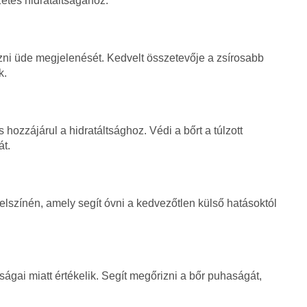
etes hidratáltságához.
gőrizni üde megjelenését. Kedvelt összetevője a zsírosabb
k.
s hozzájárul a hidratáltsághoz. Védi a bőrt a túlzott
át.
elszínén, amely segít óvni a kedvezőtlen külső hatásoktól
ságai miatt értékelik. Segít megőrizni a bőr puhaságát,