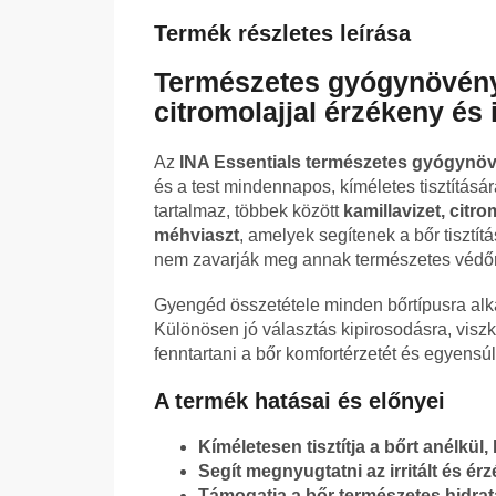
Termék részletes leírása
Természetes gyógynövé
citromolajjal érzékeny és i
Az
INA Essentials természetes gyógynö
és a test mindennapos, kíméletes tisztítás
tartalmaz, többek között
kamillavizet, citro
méhviaszt
, amelyek segítenek a bőr tiszt
nem zavarják meg annak természetes védőr
Gyengéd összetétele minden bőrtípusra alkalm
Különösen jó választás kipirosodásra, visz
fenntartani a bőr komfortérzetét és egyensúl
A termék hatásai és előnyei
Kíméletesen tisztítja a bőrt anélkül,
Segít megnyugtatni az irritált és ér
Támogatja a bőr természetes hidrat