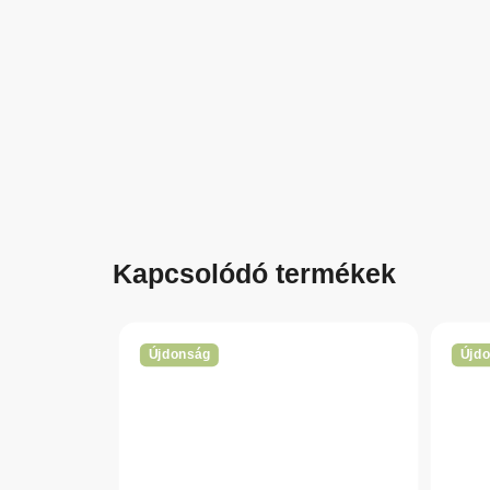
Kapcsolódó termékek
Újdonság
Újd