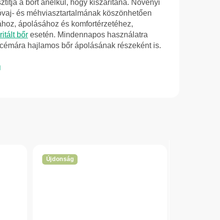
sztítja a bőrt anélkül, hogy kiszárítaná. Növényi
kaóvaj- és méhviasztartalmának köszönhetően
sához, ápolásához és komfortérzetéhez,
rritált bőr
esetén. Mindennapos használatra
ekcémára hajlamos bőr ápolásának részeként is.
Újdonság