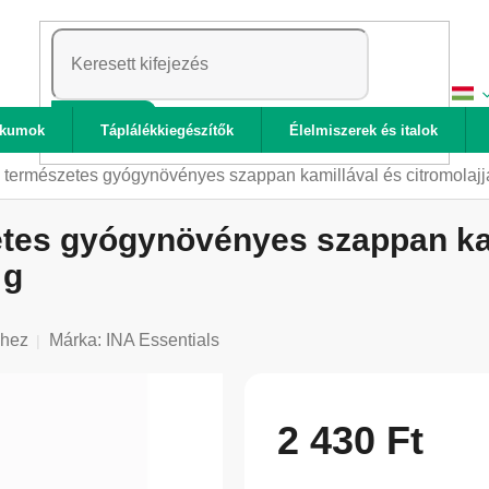
KERESÉS
ikumok
Táplálékkiegészítők
Élelmiszerek és italok
 természetes gyógynövényes szappan kamillával és citromolajja
tes gyógynövényes szappan kami
 g
shez
Márka:
INA Essentials
2 430 Ft