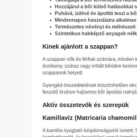
Hozzájárul a bőr külső hatásokkal
Puhává, üdévé és ápolttá teszi a bőr
Mindennapos használatra alkalmas a
Természetes növényi és méhészeti 
Szintetikus habképző anyagok nélk
Kinek ajánlott a szappan?
A szappan nők és férfiak számára, minden k
érzékeny, száraz vagy irritált bőrükre ker
szappanok helyett.
Gyengéd összetételének köszönhetően ekcé
feszülő érzésre hajlamos bőr ápolási rutinjá
Aktív összetevők és szerepük
Kamillavíz (Matricaria chamomil
A kamilla nyugtató tulajdonságairól ismert. S