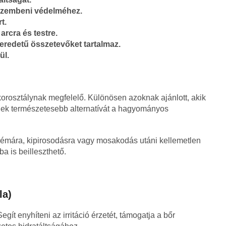
 szembeni védelméhez.
t.
rcra és testre.
eredetű összetevőket tartalmaz.
ül.
orosztálynak megfelelő. Különösen azoknak ajánlott, akik
esnek természetesebb alternatívát a hagyományos
mára, kipirosodásra vagy mosakodás utáni kellemetlen
ba is beilleszthető.
la)
egít enyhíteni az irritáció érzetét, támogatja a bőr