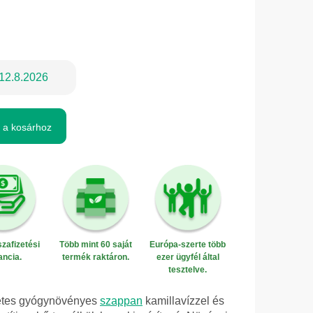
12.8.2026
 a kosárhoz
zafizetési
Több mint 60 saját
Európa-szerte több
ancia.
termék raktáron.
ezer ügyfél által
tesztelve.
zetes gyógynövényes
szappan
kamillavízzel és