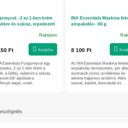
omycol - 2 az 1-ben krém
INA Essentials Maskina fek
ökre és száraz, repedezett
arcpakolás - 60 g
 - 75 ml - INA Essentials
Raktáron
Rak
150 Ft
8 100 Ft
Kosárba
Kosá
A Essentials Fungomycol egy
Az INA Essentials Maskina feket
szetes, 2 az 1-ben krém a
arcpakolás természetes, por áll
k, a lábfej, valamint a száraz,
arcmaszk zsíros, problémás és
ezett bőr ápolására.
aknéra hajlamos arcbőrre. Aktív
fenyő-olajat, ureát,
szenet, kaolint, levendulát és
iumolajat és...
niacinamidot...
eszélgetés