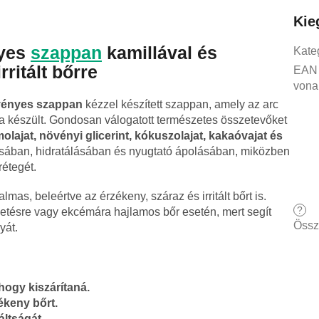
Kie
nyes
szappan
kamillával és
Kate
rritált bőrre
EAN
vona
vényes szappan
kézzel készített szappan, amely az arc
ára készült. Gondosan válogatott természetes összetevőket
molajat, növényi glicerint, kókuszolajat, kakaóvajat és
ításában, hidratálásában és nyugtató ápolásában, miközben
étegét.
as, beleértve az érzékeny, száraz és irritált bőrt is.
?
ketésre vagy ekcémára hajlamos bőr esetén, mert segít
Össz
yát.
 hogy kiszárítaná.
zékeny bőrt.
áltságát.