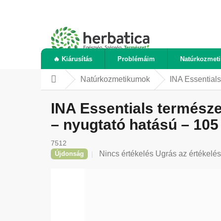
Ugrás
a
fő
tartalomhoz
🔥 Kiárusítás
Problémáim
Natúrkozmet
Natúrkozmetikumok
INA Essentials
Kezdőlap
INA Essentials természe
– nyugtató hatású – 105
7512
A
Nincs értékelés
Ugrás az értékelé
Újdonság
termék
átlagos
értékelése
5-
ből
0,0