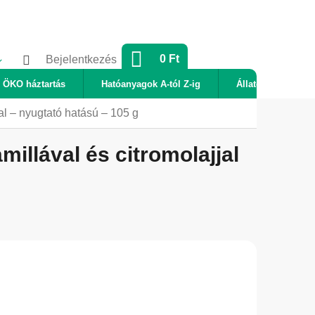
KOSÁR
0 Ft
Bejelentkezés
ÖKO háztartás
Hatóanyagok A-tól Z-ig
Állatok
Új
l – nyugtató hatású – 105 g
llával és citromolajjal