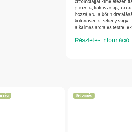
citromolajjal kíméletesen ti
glicerin-, kókuszolaj-, ka
hozzájárul a bőr hidratálá
különösen érzékeny vagy
i
alkalmas arcra és testre, 
Részletes információ
onság
Újdonság