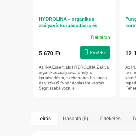
HYDROLINA – organikus
Fung
zsályavíz korpásodásra és
körm
viszkető fejbőrre – 150 ml – INA
bőrre
Raktáron
Essentials
5 670 Ft
12 
Kosárba
Az INA Essentials HYDROLINA Zsálya
Az IN
organikus zsályavíz, amely a
termé
korpásodásra, szeborreára hajlamos
körmö
és viszkető fejbőr ápolására készült.
reped
Segít szabályozni a
Fehér
faggyútermelést,...
gerán
Leírás
Hasonló (8)
Értékelés
B