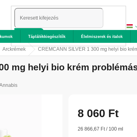
KERESÉS
ikumok
Táplálékkiegészítők
Élelmiszerek és italok
Arckrémek
CREMCANN SILVER 1 300 mg helyi bio krém p
mg helyi bio krém problémás b
Annabis
8 060 Ft
Egységár:
26 866,67 Ft / 100 ml