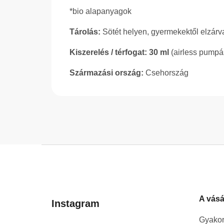
*bio alapanyagok
Tárolás:
Sötét helyen, gyermekektől elzárva
Kiszerelés / térfogat: 30 ml
(airless pumpá
Származási ország:
Csehország
L
á
b
l
A vásá
é
Instagram
c
Gyakor