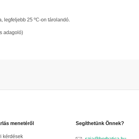
, legfeljebb 25 ºC-on tárolandó.
s adagoló)
rlás menetéről
Segíthetünk Önnek?
i kérdések
szia@herbatica.hu