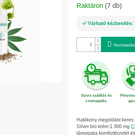
Raktáron
(7 db)
Várható kézbesítés:
Hozzáadás
Gyors szállítás és
Pénzviss
csomagolás.
gar
Hatékony megoldást keres
Silver bio krém 1 300 mg
C
támogatja komfortérzetét é