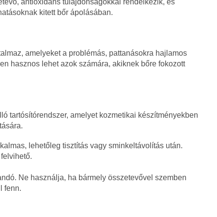
etevő, antioxidáns tulajdonságokkal rendelkezik, és
hatásoknak kitett bőr ápolásában.
rtalmaz, amelyeket a problémás, pattanásokra hajlamos
en hasznos lehet azok számára, akiknek bőre fokozott
 álló tartósítórendszer, amelyet kozmetikai készítményekben
tására.
kalmas, lehetőleg tisztítás vagy sminkeltávolítás után.
felvihető.
andó. Ne használja, ha bármely összetevővel szemben
 fenn.