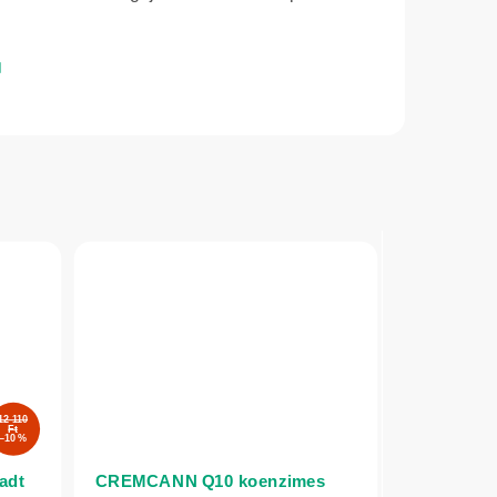
12 110
Ft
–10 %
adt
CREMCANN Q10 koenzimes