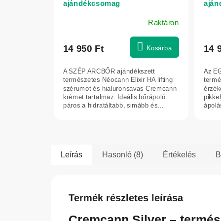
ajándékcsomag
aján
Raktáron
14 950 Ft
14 
Kosárba
A SZÉP ARCBŐR ajándékszett
Az E
természetes Néocann Elixir HA lifting
termé
szérumot és hialuronsavas Cremcann
érzék
krémet tartalmaz. Ideális bőrápoló
pikke
páros a hidratáltabb, simább és...
ápolá
kréme
Leírás
Hasonló (8)
Értékelés
B
Termék részletes leírása
Cremcann Silver – termés