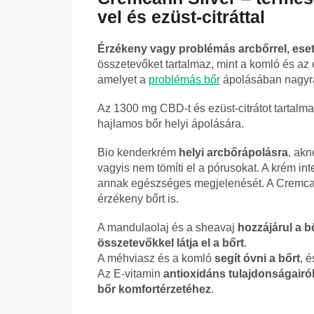
vel és ezüst-citráttal
Érzékeny vagy problémás arcbőrrel, ese
összetevőket tartalmaz, mint a komló és az e
amelyet a
problémás bőr
ápolásában nagyra
Az 1300 mg CBD-t és ezüst-citrátot tartalm
hajlamos bőr helyi ápolására.
Bio kenderkrém
helyi arcbőrápolásra
, akn
vagyis nem tömíti el a pórusokat. A krém int
annak egészséges megjelenését. A Cremcann
érzékeny bőrt is.
A mandulaolaj és a sheavaj
hozzájárul a b
összetevőkkel látja el a bőrt
.
A méhviasz és a komló
segít óvni a bőrt
, 
Az E-vitamin
antioxidáns tulajdonságairól
bőr komfortérzetéhez
.