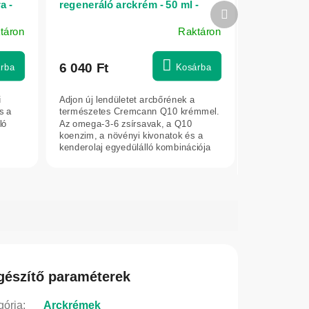
a -
regeneráló arckrém - 50 ml -
Következő
Annabis
termék
táron
Raktáron
6 040 Ft
rba
Kosárba
ű
Adjon új lendületet arcbőrének a
s a
természetes Cremcann Q10 krémmel.
ló
Az omega-3-6 zsírsavak, a Q10
koenzim, a növényi kivonatok és a
kenderolaj egyedülálló kombinációja
intenzíven...
gészítő paraméterek
gória
:
Arckrémek