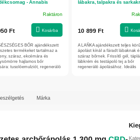
dékcsomag - Annabis
lábakra, talpakra és sarkakr
Annabis
Raktáron
Rak
950 Ft
10 899 Ft
Kosárba
Kosá
GÉSZSÉGES BŐR ajándékszett
A LAŇKA ajándékszett teljes kör
szetes termékeket tartalmaz a
ápolást kínál a fáradt lábaknak é
eny, száraz, ekcémára és
száraz bőrnek. Frissítő gél, táplá
lysömörre hajlamos bőr
lábkrém és testápoló tej a bőr
sára: tusolóemulziót, regeneráló
regeneráló ápolásához. Ideális
t és magas...
ajándék...
eszélgetés
Márka
Kie
zetes arcbőrápolás 1 300 mg
CBD
-
Kate