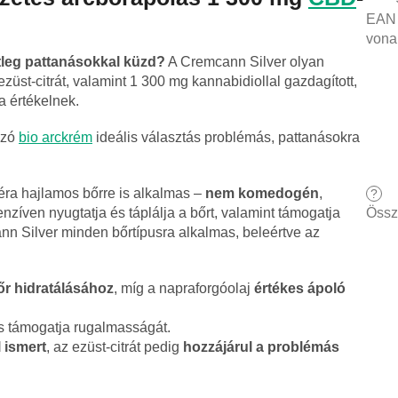
EAN
vona
tleg pattanásokkal küzd?
A Cremcann Silver olyan
züst-citrát, valamint 1 300 mg kannabidiollal gazdagított,
 értékelnek.
azó
bio arckrém
ideális választás problémás, pattanásokra
éra hajlamos bőrre is alkalmas –
nem komedogén
,
?
Össz
enzíven nyugtatja és táplálja a bőrt, valamint támogatja
 Silver minden bőrtípusra alkalmas, beleértve az
őr hidratálásához
, míg a napraforgóolaj
értékes ápoló
és támogatja rugalmasságát.
 ismert
, az ezüst-citrát pedig
hozzájárul a problémás