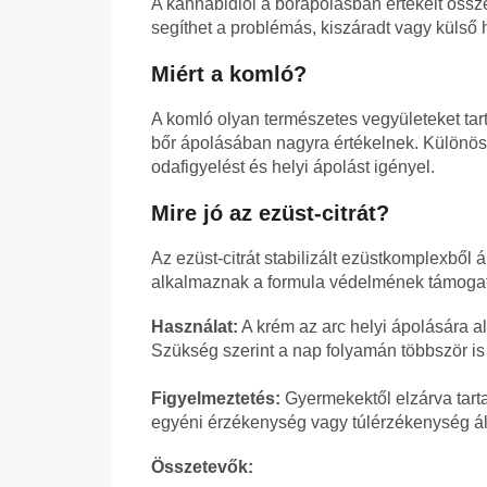
A kannabidiol a bőrápolásban értékelt össz
segíthet a problémás, kiszáradt vagy külső 
Miért a komló?
A komló olyan természetes vegyületeket ta
bőr ápolásában nagyra értékelnek. Különös
odafigyelést és helyi ápolást igényel.
Mire jó az ezüst-citrát?
Az ezüst-citrát stabilizált ezüstkomplexből
alkalmaznak a formula védelmének támoga
Használat:
A krém az arc helyi ápolására al
Szükség szerint a nap folyamán többször is 
Figyelmeztetés:
Gyermekektől elzárva tart
egyéni érzékenység vagy túlérzékenység áll
Összetevők: