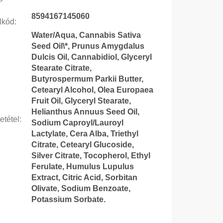
8594167145060
lkód
:
Water/Aqua, Cannabis Sativa
Seed Oil\*, Prunus Amygdalus
Dulcis Oil, Cannabidiol, Glyceryl
Stearate Citrate,
Butyrospermum Parkii Butter,
Cetearyl Alcohol, Olea Europaea
Fruit Oil, Glyceryl Stearate,
Helianthus Annuus Seed Oil,
etétel
:
Sodium Caproyl/Lauroyl
Lactylate, Cera Alba, Triethyl
Citrate, Cetearyl Glucoside,
Silver Citrate, Tocopherol, Ethyl
Ferulate, Humulus Lupulus
Extract, Citric Acid, Sorbitan
Olivate, Sodium Benzoate,
Potassium Sorbate.