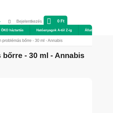
KOSÁR
0 Ft
Bejelentkezés
ÖKO háztartás
Hatóanyagok A-tól Z-ig
Állatok
Új
roblémás bőrre - 30 ml - Annabis
őrre - 30 ml - Annabis