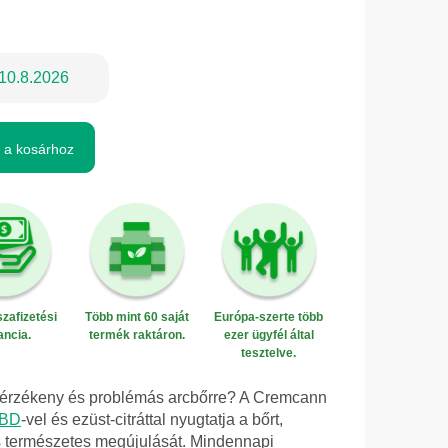
10.8.2026
 a kosárhoz
zafizetési
Több mint 60 saját
Európa-szerte több
ancia.
termék raktáron.
ezer ügyfél által
tesztelve.
 érzékeny és problémás arcbőrre? A Cremcann
BD
-vel és ezüst-citráttal nyugtatja a bőrt,
s természetes megújulását. Mindennapi