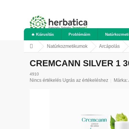
Ugrás
a
fő
tartalomhoz
🔥 Kiárusítás
Problémáim
Natúrkozmet
Natúrkozmetikumok
Arcápolás
Kezdőlap
CREMCANN SILVER 1 300 
4910
A
Nincs értékelés
Ugrás az értékeléshez
Márka:
termék
átlagos
értékelése
5-
ből
0,0
csillag.