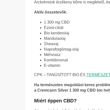
Arckrémünk érzékeny bőrre is megfelelő, és
Aktív összetevők:
1 300 mg CBD
Ezüst-citrát
Bio kenderolaj
Mandulaolaj
Sheavaj
Napraforgómag-olaj
Méhviasz
Komlókivonat
E-vitamin
CPK – TANÚSÍTOTT BIO ÉS
TERMÉSZET
Ha természetes megoldást keres problémá
a Cremcann Silver 1 300 mg CBD bio helyi
Miért éppen CBD?