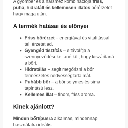
A gyömbér és a hársméz kombinációja
friss,
puha, hidratált és kellemesen illatos
bőrérzetet
hagy maga után.
A termék hatásai és előnyei
Friss bőrérzet
– energiával és vitalitással
teli érzetet ad.
Gyengéd tisztítás
– eltávolítja a
szennyeződéseket anélkül, hogy kiszárítaná
a bőrt.
Hidratálás
– segít megőrizni a bőr
természetes nedvességtartalmát.
Puhább bőr
– a bőr selymes és sima
tapintású lesz.
Kellemes illat
– finom, friss aroma.
Kinek ajánlott?
Minden bőrtípusra
alkalmas, mindennapi
használatra ideális.