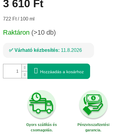
3 610 Ft
Egységár:
722 Ft / 100 ml
Raktáron
(>10 db)
Várható kézbesítés:
11.8.2026
Hozzáadás a kosárhoz
Gyors szállítás és
Pénzvisszafizetési
csomagolás.
garancia.