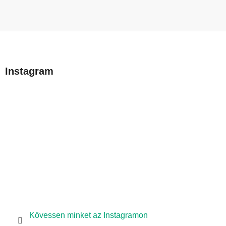
L
á
b
Instagram
l
é
c
Kövessen minket az Instagramon