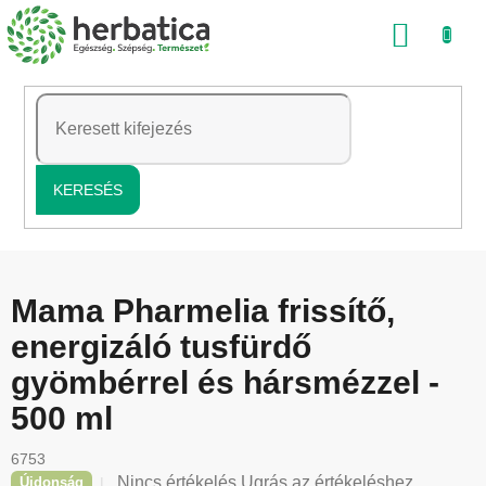
Ugrás
KOSÁ
a
fő
tartalomhoz
KERESÉS
Mama Pharmelia frissítő,
energizáló tusfürdő
gyömbérrel és hársmézzel -
500 ml
6753
A
Nincs értékelés
Ugrás az értékeléshez
Újdonság