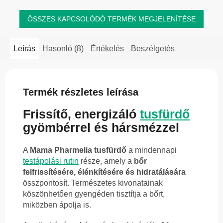
ÖSSZES KAPCSOLÓDÓ TERMÉK MEGJELENÍTÉSE
Leírás
Hasonló (8)
Értékelés
Beszélgetés
Termék részletes leírása
Frissítő, energizáló
tusfürdő
gyömbérrel és hársmézzel
A
Mama Pharmelia tusfürdő
a mindennapi
testápolási rutin
része, amely a
bőr
felfrissítésére, élénkítésére és hidratálására
összpontosít. Természetes kivonatainak
köszönhetően gyengéden tisztítja a bőrt,
miközben ápolja is.