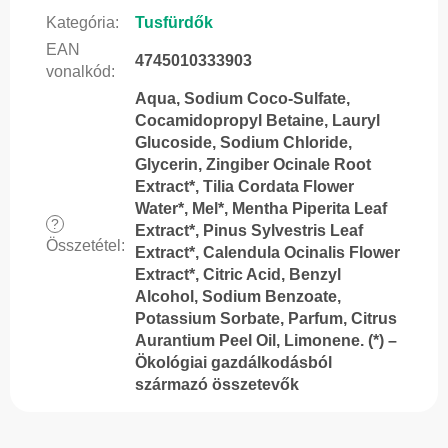
Kategória
:
Tusfürdők
EAN
4745010333903
vonalkód
:
Aqua, Sodium Coco-Sulfate,
Cocamidopropyl Betaine, Lauryl
Glucoside, Sodium Chloride,
Glycerin, Zingiber Ocinale Root
Extract*, Tilia Cordata Flower
Water*, Mel*, Mentha Piperita Leaf
?
Extract*, Pinus Sylvestris Leaf
Összetétel
:
Extract*, Calendula Ocinalis Flower
Extract*, Citric Acid, Benzyl
Alcohol, Sodium Benzoate,
Potassium Sorbate, Parfum, Citrus
Aurantium Peel Oil, Limonene. (*) –
Ökológiai gazdálkodásból
származó összetevők