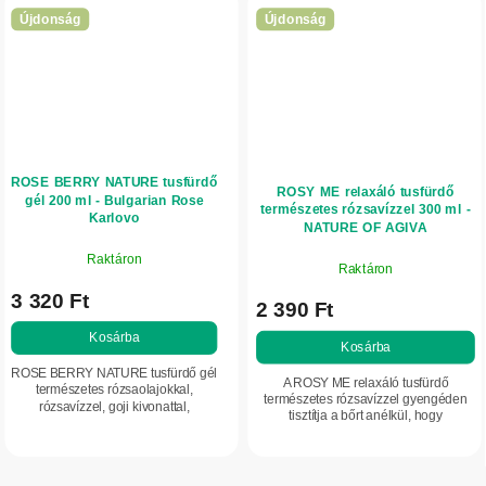
Újdonság
Újdonság
ROSE BERRY NATURE tusfürdő
ROSY ME relaxáló tusfürdő
gél 200 ml - Bulgarian Rose
természetes rózsavízzel 300 ml -
Karlovo
NATURE OF AGIVA
Raktáron
Raktáron
3 320 Ft
2 390 Ft
Kosárba
Kosárba
ROSE BERRY NATURE tusfürdő gél
A ROSY ME relaxáló tusfürdő
természetes rózsaolajokkal,
természetes rózsavízzel gyengéden
rózsavízzel, goji kivonattal,
tisztítja a bőrt anélkül, hogy
szójaproteinnel és allantoinnal
kiszárítaná, és puhává, simává,
gyengéden tisztítja a bőrt anélkül,
hidratált érzetűvé teszi. Kellemes
hogy kiszárítaná....
virágos illata...