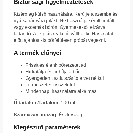
Biztonsági figyelmeztetések
Kizárólag külső használatra. Kerülje a szembe és
nyálkahártyára jutást. Ne használja sérült, irritált
vagy ekcémás bőrön. Gyermekektől elzárva
tartandó. Allergiás reakciót válthat ki. Használat
előtt ajánlott kis bőrfelületen próbát végezni.
A termék előnyei
Frissít és élénk bőrérzetet ad
Hidratálja és puhítja a bőrt
Gyengéden tisztít, szárító érzet nélkül
Természetes összetétel
Mindennapi használatra alkalmas
Űrtartalom/Tartalom:
500 ml
Származási ország:
Észtország
Kiegészítő paraméterek