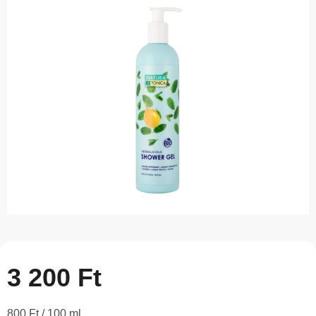
5-
ből
0,0
csillag.
3 200 Ft
Egységár:
800 Ft / 100 ml