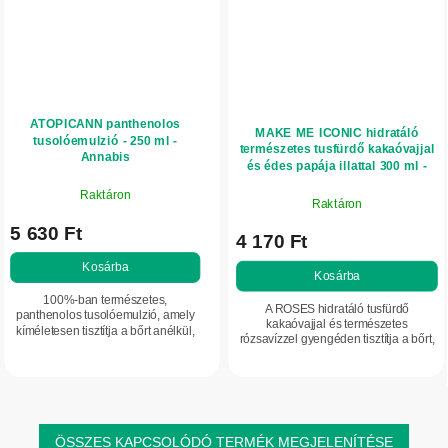
ATOPICANN panthenolos
MAKE ME ICONIC hidratáló
tusolóemulzió - 250 ml -
természetes tusfürdő kakaóvajjal
Annabis
és édes papája illattal 300 ml -
NATURE OF AGIVA
Raktáron
Raktáron
5 630 Ft
4 170 Ft
Kosárba
Kosárba
100%-ban természetes,
A ROSES hidratáló tusfürdő
panthenolos tusolóemulzió, amely
kakaóvajjal és természetes
kíméletesen tisztítja a bőrt anélkül,
rózsavízzel gyengéden tisztítja a bőrt,
hogy szárítaná vagy irritálná. A
már zuhanyzás közben hidratálja, és
gyógynövénykivonatok és a
puhává, üdévé, komfortossá teszi.
kenderolaj nyugtatják,...
Mindennapos...
ÖSSZES KAPCSOLÓDÓ TERMÉK MEGJELENÍTÉSE