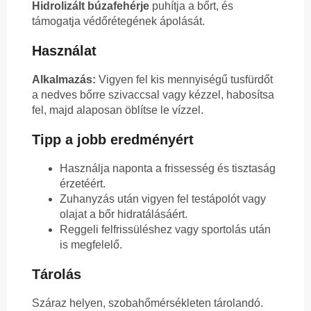
Hidrolizált búzafehérje
puhítja a bőrt, és
támogatja védőrétegének ápolását.
Használat
Alkalmazás:
Vigyen fel kis mennyiségű tusfürdőt
a nedves bőrre szivaccsal vagy kézzel, habosítsa
fel, majd alaposan öblítse le vízzel.
Tipp a jobb eredményért
Használja naponta a frissesség és tisztaság
érzetéért.
Zuhanyzás után vigyen fel testápolót vagy
olajat a bőr hidratálásáért.
Reggeli felfrissüléshez vagy sportolás után
is megfelelő.
Tárolás
Száraz helyen, szobahőmérsékleten tárolandó.