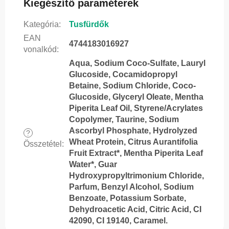
Kiegészítő paraméterek
Kategória
:
Tusfürdők
EAN
4744183016927
vonalkód
:
Aqua, Sodium Coco-Sulfate, Lauryl
Glucoside, Cocamidopropyl
Betaine, Sodium Chloride, Coco-
Glucoside, Glyceryl Oleate, Mentha
Piperita Leaf Oil, Styrene/Acrylates
Copolymer, Taurine, Sodium
Ascorbyl Phosphate, Hydrolyzed
?
Wheat Protein, Citrus Aurantifolia
Összetétel
:
Fruit Extract*, Mentha Piperita Leaf
Water*, Guar
Hydroxypropyltrimonium Chloride,
Parfum, Benzyl Alcohol, Sodium
Benzoate, Potassium Sorbate,
Dehydroacetic Acid, Citric Acid, CI
42090, CI 19140, Caramel.