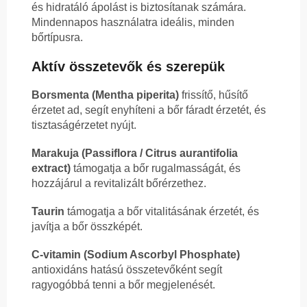
és hidratáló ápolást is biztosítanak számára.
Mindennapos használatra ideális, minden
bőrtípusra.
Aktív összetevők és szerepük
Borsmenta (Mentha piperita)
frissítő, hűsítő
érzetet ad, segít enyhíteni a bőr fáradt érzetét, és
tisztaságérzetet nyújt.
Marakuja (Passiflora / Citrus aurantifolia
extract)
támogatja a bőr rugalmasságát, és
hozzájárul a revitalizált bőrérzethez.
Taurin
támogatja a bőr vitalitásának érzetét, és
javítja a bőr összképét.
C-vitamin (Sodium Ascorbyl Phosphate)
antioxidáns hatású összetevőként segít
ragyogóbbá tenni a bőr megjelenését.