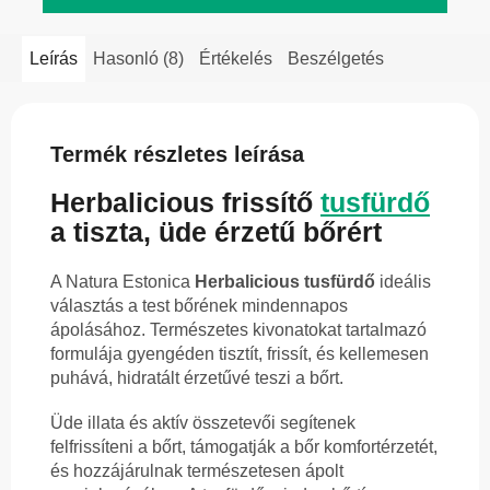
Leírás
Hasonló (8)
Értékelés
Beszélgetés
Termék részletes leírása
Herbalicious frissítő
tusfürdő
a tiszta, üde érzetű bőrért
A Natura Estonica
Herbalicious tusfürdő
ideális
választás a test bőrének mindennapos
ápolásához. Természetes kivonatokat tartalmazó
formulája gyengéden tisztít, frissít, és kellemesen
puhává, hidratált érzetűvé teszi a bőrt.
Üde illata és aktív összetevői segítenek
felfrissíteni a bőrt, támogatják a bőr komfortérzetét,
és hozzájárulnak természetesen ápolt