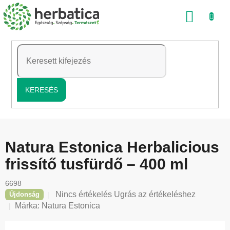
Ugrás
KOSÁ
a
fő
tartalomhoz
KERESÉS
Natura Estonica Herbalicious
frissítő tusfürdő – 400 ml
6698
A
Nincs értékelés
Ugrás az értékeléshez
Újdonság
termék
Márka:
Natura Estonica
átlagos
értékelése