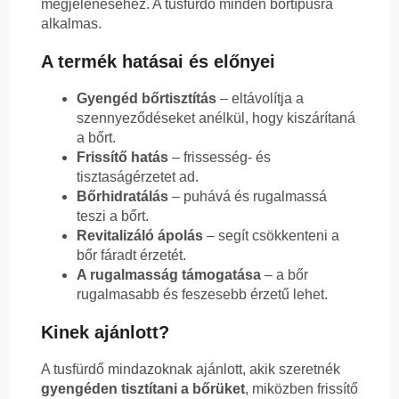
megjelenéséhez. A tusfürdő minden bőrtípusra
alkalmas.
A termék hatásai és előnyei
Gyengéd bőrtisztítás
– eltávolítja a
szennyeződéseket anélkül, hogy kiszárítaná
a bőrt.
Frissítő hatás
– frissesség- és
tisztaságérzetet ad.
Bőrhidratálás
– puhává és rugalmassá
teszi a bőrt.
Revitalizáló ápolás
– segít csökkenteni a
bőr fáradt érzetét.
A rugalmasság támogatása
– a bőr
rugalmasabb és feszesebb érzetű lehet.
Kinek ajánlott?
A tusfürdő mindazoknak ajánlott, akik szeretnék
gyengéden tisztítani a bőrüket
, miközben frissítő