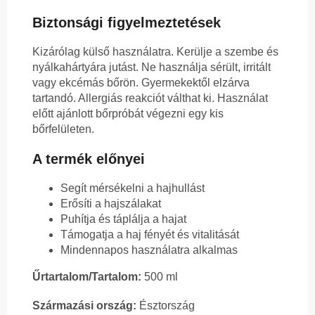
Biztonsági figyelmeztetések
Kizárólag külső használatra. Kerülje a szembe és
nyálkahártyára jutást. Ne használja sérült, irritált
vagy ekcémás bőrön. Gyermekektől elzárva
tartandó. Allergiás reakciót válthat ki. Használat
előtt ajánlott bőrpróbát végezni egy kis
bőrfelületen.
A termék előnyei
Segít mérsékelni a hajhullást
Erősíti a hajszálakat
Puhítja és táplálja a hajat
Támogatja a haj fényét és vitalitását
Mindennapos használatra alkalmas
Űrtartalom/Tartalom:
500 ml
Származási ország:
Észtország