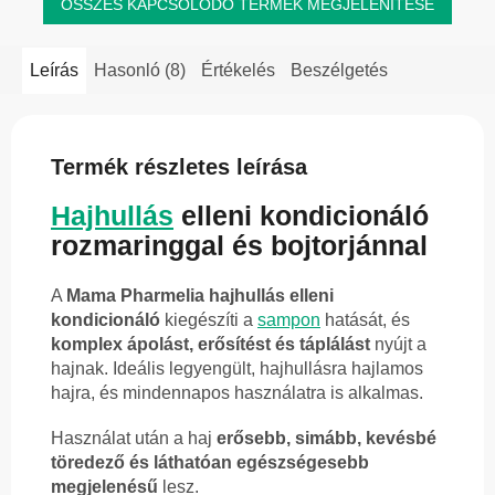
ÖSSZES KAPCSOLÓDÓ TERMÉK MEGJELENÍTÉSE
Leírás
Hasonló (8)
Értékelés
Beszélgetés
Termék részletes leírása
Hajhullás
elleni kondicionáló
rozmaringgal és bojtorjánnal
A
Mama Pharmelia hajhullás elleni
kondicionáló
kiegészíti a
sampon
hatását, és
komplex ápolást, erősítést és táplálást
nyújt a
hajnak. Ideális legyengült, hajhullásra hajlamos
hajra, és mindennapos használatra is alkalmas.
Használat után a haj
erősebb, simább, kevésbé
töredező és láthatóan egészségesebb
megjelenésű
lesz.