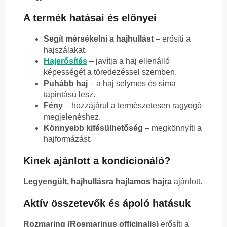
A termék hatásai és előnyei
Segít mérsékelni a hajhullást
– erősíti a
hajszálakat.
Hajerősítés
– javítja a haj ellenálló
képességét a töredezéssel szemben.
Puhább haj
– a haj selymes és sima
tapintású lesz.
Fény
– hozzájárul a természetesen ragyogó
megjelenéshez.
Könnyebb kifésülhetőség
– megkönnyíti a
hajformázást.
Kinek ajánlott a kondicionáló?
Legyengült, hajhullásra hajlamos hajra
ajánlott.
Aktív összetevők és ápoló hatásuk
Rozmaring (Rosmarinus officinalis)
erősíti a