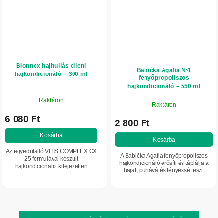
Bionnex hajhullás elleni
Babička Agafia №1
hajkondicionáló – 300 ml
fenyőpropoliszos
hajkondicionáló – 550 ml
Raktáron
Raktáron
6 080 Ft
2 800 Ft
Kosárba
Kosárba
Az egyedülálló VITIS COMPLEX CX
A Babička Agafia fenyőpropoliszos
25 formulával készült
hajkondicionáló erősíti és táplálja a
hajkondicionálót kifejezetten
hajat, puhává és fényessé teszi.
hajhullásra hajlamos haj ápolására
fejlesztették ki. Értékes növényi
kivonatokat, vitaminokat...