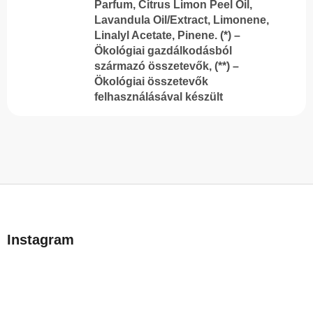
Parfum, Citrus Limon Peel Oil,
Lavandula Oil/Extract, Limonene,
Linalyl Acetate, Pinene. (*) –
Ökológiai gazdálkodásból
származó összetevők, (**) –
Ökológiai összetevők
felhasználásával készült
L
á
b
Instagram
l
é
c