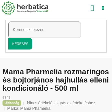
Ugrás
KOSÁ
a
fő
tartalomhoz
KERESÉS
Mama Pharmelia rozmaringos
és bojtorjános hajhullás elleni
kondicionáló - 500 ml
6749
A
Nincs értékelés
Ugrás az értékeléshez
Újdonság
termék
Márka:
Mama Pharmelia