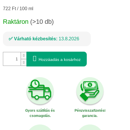
Egységár:
722 Ft / 100 ml
Raktáron
(>10 db)
Várható kézbesítés:
13.8.2026
Hozzáadás a kosárhoz
Gyors szállítás és
Pénzvisszafizetési
csomagolás.
garancia.