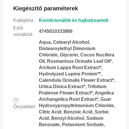
Kiegészítő paraméterek
Kategória
:
Kondicionálók és hajbalzsamok
EAN
4745010333866
vonalkód
:
Aqua, Cetearyl Alcohol,
Distearoylethyl Dimonium
Chloride, Glycerin, Cocos Nucifera
Oil, Rosmarinus Ocinalis Leaf Oil*,
Arctium Lappa Root Extract*,
Hydrolyzed Lupine Protein**,
Calendula Ocinalis Flower Extract*,
Urtica Dioica Extract*, Trifolium
Pratense Flower Extract*, Angelica
Archangelica Root Extract*, Guar
?
Hydroxypropyltrimonium Chloride,
Összetétel
:
Citric Acid, Benzoic Acid, Sorbic
Acid, Benzyl Alcohol, Sodium
Benzoate, Potassium Sorbate,