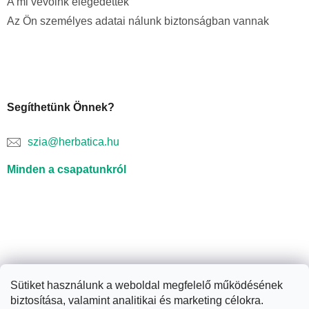
A mi vevőink elégedettek
Az Ön személyes adatai nálunk biztonságban vannak
Segíthetünk Önnek?
szia@herbatica.hu
Minden a csapatunkról
Sütiket használunk a weboldal megfelelő működésének
biztosítása, valamint analitikai és marketing célokra.
Shoptet készítette