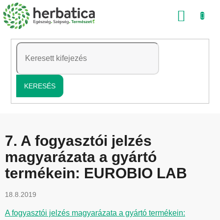
Ugrás
KOSÁ
a
fő
tartalomhoz
KERESÉS
7. A fogyasztói jelzés
magyarázata a gyártó
termékein: EUROBIO LAB
18.8.2019
A fogyasztói jelzés magyarázata a gyártó termékein: