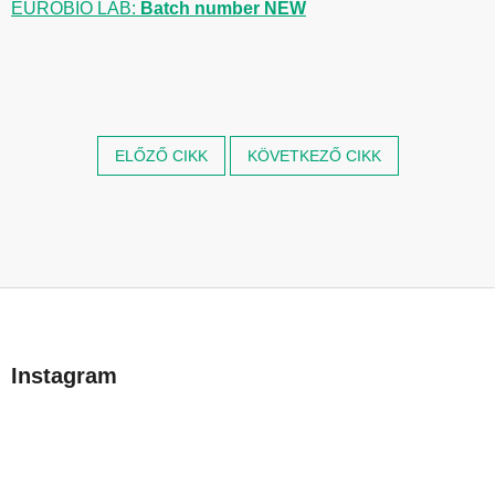
EUROBIO LAB:
Batch number NEW
ELŐZŐ CIKK
KÖVETKEZŐ CIKK
L
á
b
Instagram
l
é
c