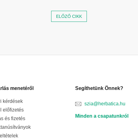
ELŐZŐ CIKK
rlás menetéről
Segíthetünk Önnek?
i kérdések
szia@herbatica.hu
l előfizetés
Minden a csapatunkról
ás és fizetés
tanúsítványok
feltételek