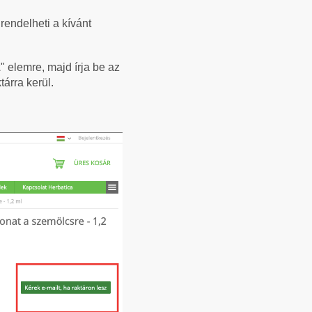
rendelheti a kívánt
z
" elemre, majd írja be az
árra kerül.