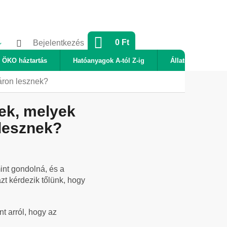
KOSÁR
0 Ft
Bejelentkezés
ÖKO háztartás
Hatóanyagok A-tól Z-ig
Állatok
Új
táron lesznek?
kek, melyek
 lesznek?
nt gondolná, és a
zt kérdezik tőlünk, hogy
t arról, hogy az