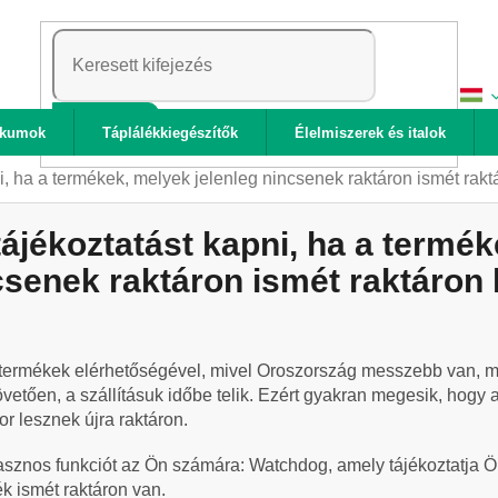
KERESÉS
ikumok
Táplálékkiegészítők
Élelmiszerek és italok
ni, ha a termékek, melyek jelenleg nincsenek raktáron ismét rak
tájékoztatást kapni, ha a termé
csenek raktáron ismét raktáron
ermékek elérhetőségével, mivel Oroszország messzebb van, mi
etően, a szállításuk időbe telik. Ezért gyakran megesik, hogy a
r lesznek újra raktáron.
asznos funkciót az Ön számára: Watchdog, amely tájékoztatja Ön
k ismét raktáron van.