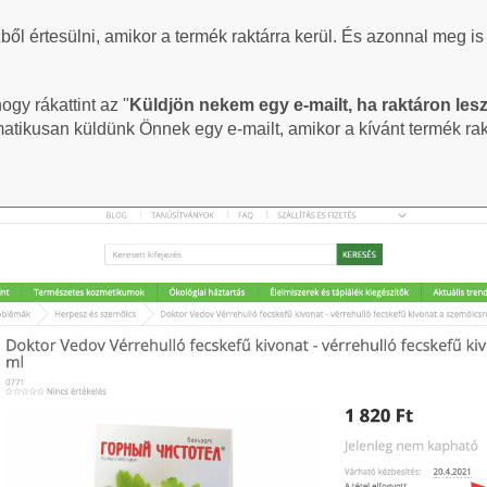
ől értesülni, amikor a termék raktárra kerül. És azonnal meg is 
ogy rákattint az "
Küldjön nekem egy e-mailt, ha raktáron les
matikusan küldünk Önnek egy e-mailt, amikor a kívánt termék rakt