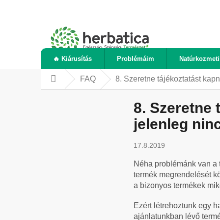
Ugrás
a
fő
tartalomhoz
🔥 Kiárusítás
Problémáim
Natúrkozmet
FAQ
8. Szeretne tájékoztatást kap
Kezdőlap
8. Szeretne 
jelenleg nin
17.8.2019
Néha problémánk van a t
termék megrendelését köv
a bizonyos termékek miko
Ezért létrehoztunk egy h
ajánlatunkban lévő termé