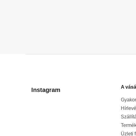
L
á
b
l
A vásá
é
Instagram
c
Gyakor
Hírlevé
Szállít
Termék
Üzleti 