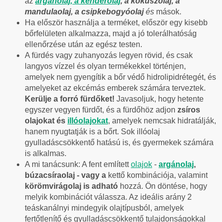
az
argánolaj, a
kenderolaj
, a kókuszolaj, a
mandulaolaj, a csipkebogyóolaj
és
mások.
Ha először használja a terméket, először egy kisebb
bőrfelületen alkalmazza, majd a jó tolerálhatóság
ellenőrzése után az egész testen.
A fürdés vagy zuhanyozás legyen rövid, és csak
langyos vízzel és olyan termékekkel történjen,
amelyek nem gyengítik a bőr védő hidrolipidrétegét, és
amelyeket az ekcémás emberek számára terveztek.
Kerülje a forró fürdőket!
Javasoljuk, hogy hetente
egyszer vegyen fürdőt, és a fürdőhöz adjon
zsíros
olajokat és
illóolajokat
, amelyek nemcsak hidratálják,
hanem nyugtatják is a bőrt. Sok illóolaj
gyulladáscsökkentő hatású is, és gyermekek számára
is alkalmas.
A mi tanácsunk: A fent említett
olajok
-
argánolaj
,
búzacsíraolaj - vagy a
kettő kombinációja, valamint
körömvirágolaj is adható
hozzá. Ön döntése, hogy
melyik kombinációt válassza. Az ideális arány 2
teáskanálnyi mindegyik olajtípusból, amelyek
fertőtlenítő és gyulladáscsökkentő tulajdonságokkal