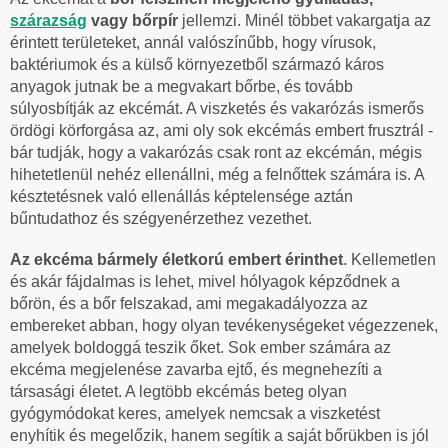
szárazság
vagy bőrpír
jellemzi. Minél többet vakargatja az
érintett területeket, annál valószínűbb, hogy vírusok,
baktériumok és a külső környezetből származó káros
anyagok jutnak be a megvakart bőrbe, és tovább
súlyosbítják az ekcémát. A viszketés és vakarózás ismerős
ördögi körforgása az, ami oly sok ekcémás embert frusztrál -
bár tudják, hogy a vakarózás csak ront az ekcémán, mégis
hihetetlenül nehéz ellenállni, még a felnőttek számára is. A
késztetésnek való ellenállás képtelensége aztán
bűntudathoz és szégyenérzethez vezethet.
Az ekcéma bármely életkorú embert érinthet
. Kellemetlen
és akár fájdalmas is lehet, mivel hólyagok képződnek a
bőrön, és a bőr felszakad, ami megakadályozza az
embereket abban, hogy olyan tevékenységeket végezzenek,
amelyek boldoggá teszik őket. Sok ember számára az
ekcéma megjelenése zavarba ejtő, és megnehezíti a
társasági életet. A legtöbb ekcémás beteg olyan
gyógymódokat keres, amelyek nemcsak a viszketést
enyhítik és megelőzik, hanem segítik a saját bőrükben is jól