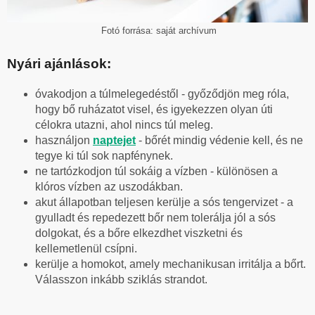
Fotó forrása: saját archívum
Nyári ajánlások:
óvakodjon a túlmelegedéstől - győződjön meg róla,
hogy bő ruházatot visel, és igyekezzen olyan úti
célokra utazni, ahol nincs túl meleg.
használjon
naptejet
- bőrét mindig védenie kell, és ne
tegye ki túl sok napfénynek.
ne tartózkodjon túl sokáig a vízben - különösen a
klóros vízben az uszodákban.
akut állapotban teljesen kerülje a sós tengervizet - a
gyulladt és repedezett bőr nem tolerálja jól a sós
dolgokat, és a bőre elkezdhet viszketni és
kellemetlenül csípni.
kerülje a homokot, amely mechanikusan irritálja a bőrt.
Válasszon inkább sziklás strandot.