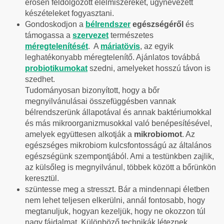
erősen feldolgozott élelmiszereket, úgynevezett
készételeket fogyasztani.
Gondoskodjon a
bélrendszer
egészségéről
és
támogassa a
szervezet
természetes
méregtelenítését
. A
máriatövis
, az egyik
leghatékonyabb méregtelenítő
. Ajánlatos továbbá
probiotikumokat
szedni, amelyeket hosszú távon is
szedhet.
Tudományosan bizonyított, hogy a bőr
megnyilvánulásai összefüggésben vannak
bélrendszerünk állapotával és annak baktériumokkal
és más mikroorganizmusokkal való benépesítésével,
amelyek együttesen alkotják a
mikrobiomot
. Az
egészséges mikrobiom kulcsfontosságú az általános
egészségünk szempontjából. Ami a testünkben zajlik,
az külsőleg is megnyilvánul, többek között a bőrünkön
keresztül.
szüntesse meg a stresszt. Bár a mindennapi életben
nem lehet teljesen elkerülni, annál fontosabb, hogy
megtanuljuk, hogyan kezeljük, hogy ne okozzon túl
nagy fájdalmat. Különböző technikák léteznek,