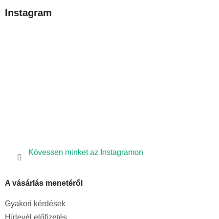
b
Instagram
l
é
c
Kövessen minket az Instagramon
A vásárlás menetéről
Gyakori kérdések
Hírlevél előfizetés