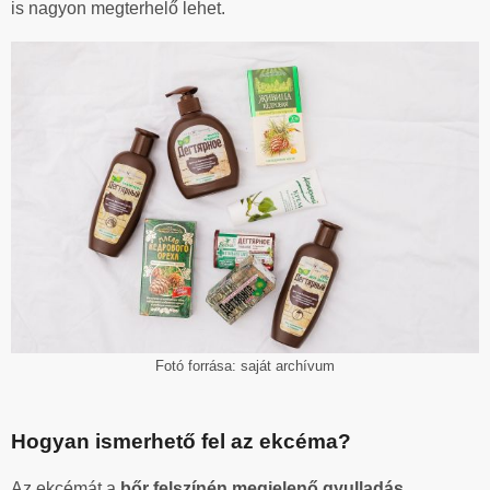
is nagyon megterhelő lehet.
Fotó forrása: saját archívum
Hogyan ismerhető fel az ekcéma?
Az ekcémát a
bőr felszínén megjelenő gyulladás,