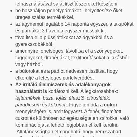
felhasználásával saját tisztítószereket készíteni.
ne használjon pehelypárnákat - helyettesítse őket
üreges szálas termékekkel.
az ágyneműt legalább 14 naponta egyszer, a takarókat
és párnákat 3 havonta egyszer mossuk ki.
távolítsa el a plüssjátékokat az ágyakból és a
gyerekszobákból.
amennyire lehetséges, távolítsa el a szőnyegeket,
függönyöket, drapériákat, textilborításokat a lakásból
vagy házból.
a bútorokat és a padlót nedvesen tisztítsa, hogy
elkerülje a felesleges porfelverődést
Az irritáló élelmiszerek és adalékanyagok
használatát is
korlátozni kell. A legkárosabbak:
tejtermékek, búza, tojás, élesztő, citrusfélék,
paradicsom és kukorica
. Figyeljen oda a
cukor
mennyiségére is, amit fogyaszt. A fehér, finomított
cukrot és különösen az egészségtelen zsírokkal való
kombinációját a lehető legjobban el kell kerülni.
Általánosságban elmondható, hogy nem szabad