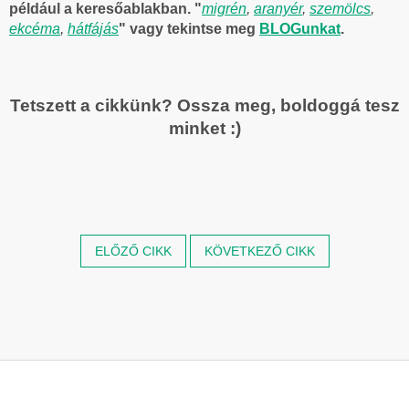
például a keresőablakban. "
migrén
,
aranyér
,
szemölcs
,
ekcéma
,
hátfájás
" vagy tekintse meg
BLOGunkat
.
Tetszett a cikkünk? Ossza meg, boldoggá tesz
minket :)
ELŐZŐ CIKK
KÖVETKEZŐ CIKK
L
á