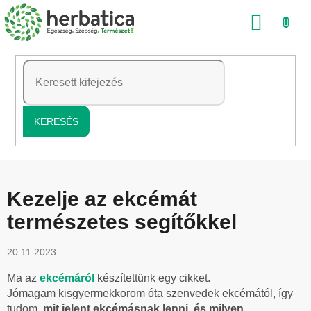
Ugrás
KOSÁ
a
fő
tartalomhoz
KERESÉS
Kezelje az ekcémát
természetes segítőkkel
20.11.2023
Ma az
ekcémáról
készítettünk egy cikket.
Jómagam kisgyermekkorom óta szenvedek ekcémától, így
tudom
, mit jelent ekcémásnak lenni, és milyen