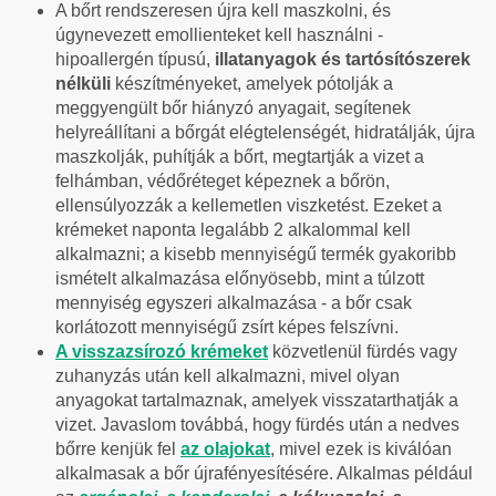
A bőrt rendszeresen újra kell maszkolni, és
úgynevezett emollienteket kell használni -
hipoallergén típusú,
illatanyagok és tartósítószerek
nélküli
készítményeket, amelyek pótolják a
meggyengült bőr hiányzó anyagait, segítenek
helyreállítani a bőrgát elégtelenségét, hidratálják, újra
maszkolják, puhítják a bőrt, megtartják a vizet a
felhámban, védőréteget képeznek a bőrön,
ellensúlyozzák a kellemetlen viszketést. Ezeket a
krémeket naponta legalább 2 alkalommal kell
alkalmazni; a kisebb mennyiségű termék gyakoribb
ismételt alkalmazása előnyösebb, mint a túlzott
mennyiség egyszeri alkalmazása - a bőr csak
korlátozott mennyiségű zsírt képes felszívni.
A visszazsírozó krémeket
közvetlenül fürdés vagy
zuhanyzás után kell alkalmazni, mivel olyan
anyagokat tartalmaznak, amelyek visszatarthatják a
vizet. Javaslom továbbá, hogy fürdés után a nedves
bőrre kenjük fel
az olajokat
, mivel ezek is kiválóan
alkalmasak a bőr újrafényesítésére. Alkalmas például