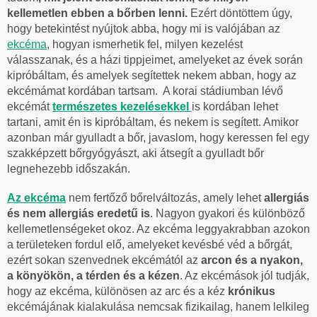
kellemetlen ebben a bőrben lenni.
Ezért döntöttem úgy,
hogy betekintést nyújtok abba, hogy mi is valójában az
ekcéma
, hogyan ismerhetik fel, milyen kezelést
válasszanak, és a házi tippjeimet, amelyeket az évek során
kipróbáltam, és amelyek segítettek nekem abban, hogy az
ekcémámat kordában tartsam.
A
korai stádiumban lévő
ekcémát
természetes kezelésekkel
is kordában lehet
tartani, amit én is kipróbáltam, és nekem is segített. Amikor
azonban már gyulladt a bőr, javaslom, hogy keressen fel egy
szakképzett bőrgyógyászt, aki átsegít a gyulladt bőr
legnehezebb időszakán.
Az ekcéma
nem fertőző bőrelváltozás, amely lehet
allergiás
és nem allergiás eredetű is
. Nagyon gyakori és különböző
kellemetlenségeket okoz. Az ekcéma leggyakrabban azokon
a területeken fordul elő, amelyeket kevésbé véd a bőrgát,
ezért sokan szenvednek ekcémától az
arcon és a nyakon,
a könyökön, a térden és a kézen
. Az ekcémások jól tudják,
hogy az ekcéma, különösen az arc és a kéz
krónikus
ekcémájának kialakulása nemcsak fizikailag, hanem lelkileg