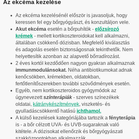
Az ekcéma kezelése
Az ekcéma kezelésénél először is javasoljuk, hogy
keressen fel egy bőrgyógyászt, és konzultáljon vele.
Akut ekcéma
esetén a bőrpuhítók -
előzsírozó
krémek
- mellett kortikoszteroidokat kell alkalmazni,
általában csökkenő dózisban. Megfelelő kiválasztás
és adagolás esetén biztonságosnak tekinthetők. Nem
helyettesítik azonban az alapvető bőrradírozást.
2 éves kortól kezdődően nagyon gyakran alkalmaznak
immunmodulánsokat.
Néha antibiotikumokat adnak
kenőcsökben, krémekben, oldatokban,
fertőtlenítőszerekben további szövődmények esetén.
Egyéb, nem kortikoszteroidos gyógymódok az
úgynevezett
színterápiák
- szerves színezékek
oldatai,
kátránykészítmények
, viszketés- és
gyulladáscsökkentő hatású
ichthamol.
A külső kezelések kategóriájába tartozik a
fényterápia
is - a bőr célzott UVA- és UVB-sugaraknak való
kitétele. A dózisokat ellenőrzik és bőrgyógyászati
szakközpontokban alkalmazzák.