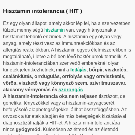
Hisztamin intolerancia ( HIT )
Ez egy olyan állapot, amely akkor lép fel, ha a szervezetben
túlzott mennyiségű
hisztamin
van, vagy hiányoznak a
hisztamint lebontó enzimek. A hisztamin egy olyan vegyi
anyag, amely részt vesz az immunreakciókban és az
allergiás reakciókban. A hisztamin egyes élelmiszerekben is
megtalálható, illetve a bélben lévő baktériumok termelik. A
hisztamin-intoleranciában szenvedő embereknél olyan
tünetek jelentkezhetnek, mint a
fejfájás
, bőrpír, viszketés,
csalánkiütés, orrdugulás, orrfolyás vagy orrviszketés,
vörös, viszkető vagy könnyező szem, szívritmuszavar,
alacsony vérnyomás és
szorongás
.
A hisztamin-intolerancia oka nem teljesen
tisztázott, de
genetikai tényezőkkel vagy a hisztamin-anyagcserét
befolyásoló alapbetegségekkel állhat összefüggésben. Az
orvosok a tünetek alapján és más betegségek kizárásával
diagnosztizálhatják a HIT-et. A hisztamin-intoleranciára
nincs
gyógymód.
Különösen az étrend és az életmód