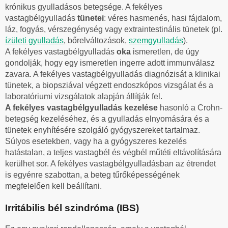
krónikus gyulladásos betegsége. A fekélyes
vastagbélgyulladás
tünetei
: véres hasmenés, hasi fájdalom,
láz, fogyás, vérszegénység vagy extraintestinális tünetek (pl.
ízületi gyulladás
, bőrelváltozások,
szemgyulladás
).
A fekélyes vastagbélgyulladás
oka
ismeretlen, de úgy
gondolják, hogy egy ismeretlen ingerre adott immunválasz
zavara. A fekélyes vastagbélgyulladás diagnózisát a klinikai
tünetek, a biopsziával végzett endoszkópos vizsgálat és a
laboratóriumi vizsgálatok alapján állítják fel.
A fekélyes vastagbélgyulladás kezelése
hasonló a Crohn-
betegség kezeléséhez, és a gyulladás elnyomására és a
tünetek enyhítésére szolgáló gyógyszereket tartalmaz.
Súlyos esetekben, vagy ha a gyógyszeres kezelés
hatástalan, a teljes vastagbél és végbél műtéti eltávolítására
kerülhet sor. A fekélyes vastagbélgyulladásban az étrendet
is egyénre szabottan, a beteg tűrőképességének
megfelelően kell beállítani.
Irritábilis bél szindróma (IBS)