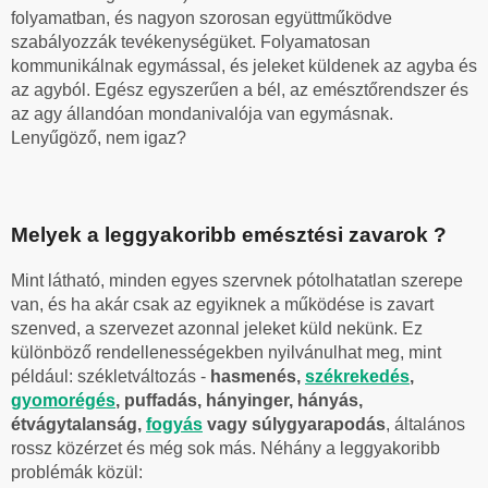
folyamatban, és nagyon szorosan együttműködve
szabályozzák tevékenységüket. Folyamatosan
kommunikálnak egymással, és jeleket küldenek az agyba és
az agyból. Egész egyszerűen a bél, az emésztőrendszer és
az agy állandóan mondanivalója van egymásnak.
Lenyűgöző, nem igaz?
Melyek a leggyakoribb emésztési zavarok ?
Mint látható, minden egyes szervnek pótolhatatlan szerepe
van, és ha akár csak az egyiknek a működése is zavart
szenved, a szervezet azonnal jeleket küld nekünk. Ez
különböző rendellenességekben nyilvánulhat meg, mint
például: székletváltozás -
hasmenés,
székrekedés
,
gyomorégés
, puffadás, hányinger, hányás,
étvágytalanság,
fogyás
vagy súlygyarapodás
, általános
rossz közérzet és még sok más. Néhány a leggyakoribb
problémák közül: