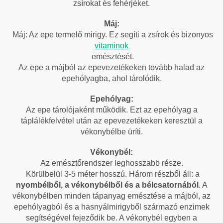
zsírokat és fehérjéket.
Máj:
Máj: Az epe termelő mirigy. Ez segíti a zsírok és bizonyos
vitaminok
emésztését.
Az epe a májból az epevezetékeken tovább halad az
epehólyagba, ahol tárolódik.
Epehólyag:
Az
epe tárolójaként működik. Ezt az epehólyag a
táplálékfelvétel után az epevezetékeken keresztül a
vékonybélbe üríti.
Vékonybél:
Az
emésztőrendszer leghosszabb része.
Körülbelül 3-5 méter hosszú. Három részből áll: a
nyombélből, a vékonybélből és a bélcsatornából
. A
vékonybélben minden tápanyag emésztése a májból, az
epehólyagból és a hasnyálmirigyből származó enzimek
segítségével fejeződik be. A vékonybél egyben a