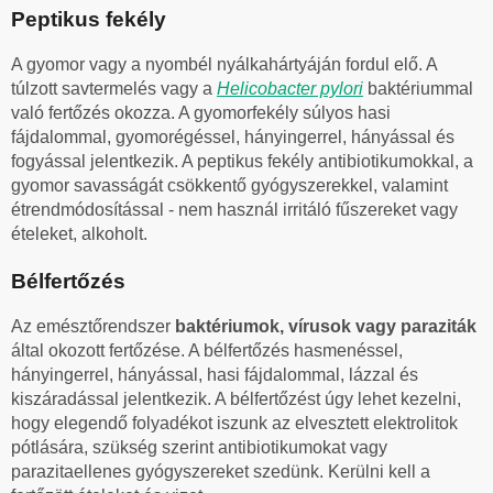
Peptikus fekély
A gyomor vagy a nyombél nyálkahártyáján fordul elő. A
túlzott savtermelés vagy a
Helicobacter pylori
baktériummal
való fertőzés okozza. A gyomorfekély súlyos hasi
fájdalommal, gyomorégéssel, hányingerrel, hányással és
fogyással jelentkezik. A peptikus fekély antibiotikumokkal, a
gyomor savasságát csökkentő gyógyszerekkel, valamint
étrendmódosítással - nem használ irritáló fűszereket vagy
ételeket, alkoholt.
Bélfertőzés
Az emésztőrendszer
baktériumok, vírusok vagy paraziták
által okozott fertőzése. A bélfertőzés hasmenéssel,
hányingerrel, hányással, hasi fájdalommal, lázzal és
kiszáradással jelentkezik. A bélfertőzést úgy lehet kezelni,
hogy elegendő folyadékot iszunk az elvesztett elektrolitok
pótlására, szükség szerint antibiotikumokat vagy
parazitaellenes gyógyszereket szedünk. Kerülni kell a