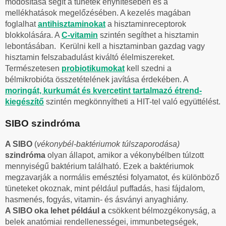
módosítása segít a tünetek enyhítésében és a
mellékhatások megelőzésében. A kezelés magában
foglalhat
antihisztaminokat
a hisztaminreceptorok
blokkolására. A
C-vitamin
szintén segíthet a hisztamin
lebontásában. Kerülni kell a hisztaminban gazdag vagy
hisztamin felszabadulást kiváltó élelmiszereket.
Természetesen
probiotikumokat
kell szedni a
bélmikrobióta összetételének javítása érdekében. A
moringát, kurkumát és kvercetint tartalmazó étrend-
kiegészítő
szintén megkönnyítheti a HIT-tel való együttélést.
SIBO szindróma
A SIBO
(
vékonybél-baktériumok túlszaporodása)
szindróma
olyan állapot, amikor a vékonybélben túlzott
mennyiségű baktérium található. Ezek a baktériumok
megzavarják a normális emésztési folyamatot, és különböző
tüneteket okoznak, mint például puffadás, hasi fájdalom,
hasmenés, fogyás, vitamin- és ásványi anyaghiány.
A SIBO oka lehet például a
csökkent bélmozgékonyság, a
belek anatómiai rendellenességei, immunbetegségek,