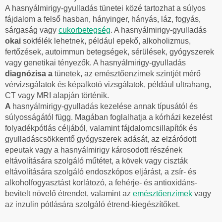
A hasnyálmirigy-gyulladás tünetei közé tartozhat a súlyos
fájdalom a felső hasban, hányinger, hányás, láz, fogyás,
sárgaság vagy
cukorbetegség
. A hasnyálmirigy-gyulladás
okai
sokfélék lehetnek, például epekő, alkoholizmus,
fertőzések, autoimmun betegségek, sérülések, gyógyszerek
vagy genetikai tényezők. A hasnyálmirigy-gyulladás
diagnózisa a
tünetek, az emésztőenzimek szintjét mérő
vérvizsgálatok és képalkotó vizsgálatok, például ultrahang,
CT vagy MRI alapján történik.
A
hasnyálmirigy-gyulladás kezelése annak típusától és
súlyosságától függ. Magában foglalhatja a kórházi kezelést
folyadékpótlás céljából, valamint fájdalomcsillapítók és
gyulladáscsökkentő gyógyszerek adását, az elzáródott
epeutak vagy a hasnyálmirigy károsodott részének
eltávolítására szolgáló műtétet, a kövek vagy ciszták
eltávolítására szolgáló endoszkópos eljárást, a zsír- és
alkoholfogyasztást korlátozó, a fehérje- és antioxidáns-
bevitelt növelő étrendet, valamint az
emésztőenzimek
vagy
az inzulin pótlására szolgáló étrend-kiegészítőket.