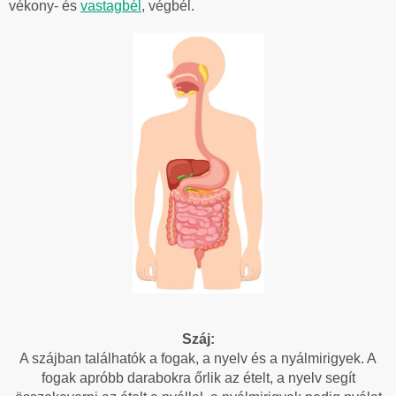
vékony- és
vastagbél
, végbél.
Száj:
A
szájban találhatók a fogak, a nyelv és a nyálmirigyek. A
fogak apróbb darabokra őrlik az ételt, a nyelv segít