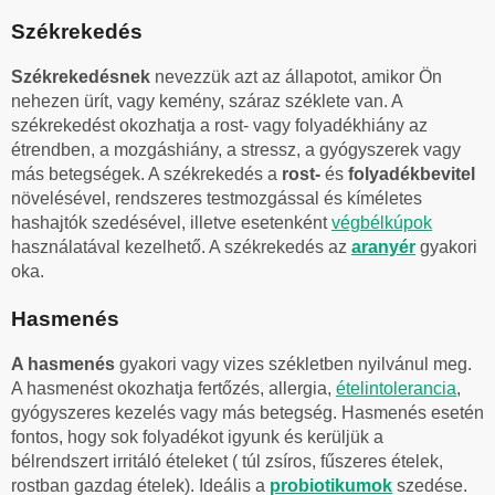
Székrekedés
Székrekedésnek
nevezzük azt az állapotot, amikor Ön
nehezen ürít, vagy kemény, száraz széklete van. A
székrekedést okozhatja a rost- vagy folyadékhiány az
étrendben, a mozgáshiány, a stressz, a gyógyszerek vagy
más betegségek. A székrekedés a
rost-
és
folyadékbevitel
növelésével, rendszeres testmozgással és kíméletes
hashajtók szedésével, illetve esetenként
végbélkúpok
használatával kezelhető. A székrekedés az
aranyér
gyakori
oka.
Hasmenés
A hasmenés
gyakori vagy vizes székletben nyilvánul meg.
A hasmenést okozhatja fertőzés, allergia,
ételintolerancia
,
gyógyszeres kezelés vagy más betegség. Hasmenés esetén
fontos, hogy sok folyadékot igyunk és kerüljük a
bélrendszert irritáló ételeket ( túl zsíros, fűszeres ételek,
rostban gazdag ételek). Ideális a
probiotikumok
szedése.