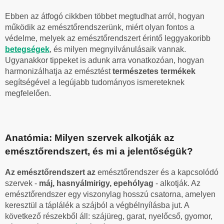
Ebben az átfogó cikkben többet megtudhat arról, hogyan
működik az emésztőrendszerünk, miért olyan fontos a
védelme, melyek az emésztőrendszert érintő leggyakoribb
betegségek
, és milyen megnyilvánulásaik vannak.
Ugyanakkor tippeket is adunk arra vonatkozóan, hogyan
harmonizálhatja az emésztést
természetes termékek
segítségével a legújabb tudományos ismereteknek
megfelelően.
Anatómia: Milyen szervek alkotják az
emésztőrendszert, és mi a jelentőségük?
Az emésztőrendszert az
emésztőrendszer és a kapcsolódó
szervek -
máj, hasnyálmirigy, epehólyag
- alkotják. Az
emésztőrendszer egy viszonylag hosszú csatorna, amelyen
keresztül a táplálék a szájból a végbélnyílásba jut. A
következő részekből áll: szájüreg, garat, nyelőcső, gyomor,