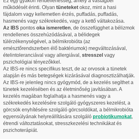
Ez egy gyakori rendellenesség, amely a vastagbél
működését érinti. Olyan
tüneteket
okoz, mint a hasi
fájdalom vagy kellemetlen érzés, puffadás, puffadás,
hasmenés vagy székrekedés, vagy a kettő váltakozása.
Az IBS
pontos
oka ismeretlen
, de összefügghet a bélizmok
rendellenes összehúzódásával, a bélidegek
túlérzékenységével, a bélmikrobióta (az
emésztőrendszerben élő baktériumok) megváltozásával,
ételintoleranciával vagy allergiával,
stresszel
vagy
pszichológiai tényezőkkel.
Az IBS-re nincs specifikus teszt, de az orvosok a tünetek
alapján és más betegségek kizárásával diagnosztizálhatják.
Az IBS-re jelenleg nincs gyógymód, de a kezelés segíthet a
tünetek kezelésében és az életminőség javításában. A
kezelés magában foglalhatja a hasmenés vagy a
székrekedés kezelésére szolgáló gyógyszeres kezelést, a
görcsök enyhítésére szolgáló görcsoldókat, a bélmikrobióta
egyensúlyának helyreállítására szolgáló
probiotikumokat
,
étrendi változtatásokat, stresszkezelési technikákat és
pszichoterápiát.