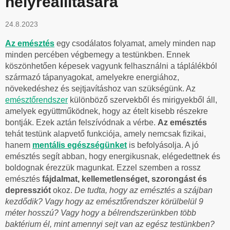
helyreállítására
24.8.2023
Az emésztés
egy csodálatos folyamat, amely minden nap
minden percében végbemegy a testünkben. Ennek
köszönhetően képesek vagyunk felhasználni a táplálékból
származó tápanyagokat, amelyekre energiához,
növekedéshez és sejtjavításhoz van szükségünk. Az
emésztőrendszer
különböző szervekből és mirigyekből áll,
amelyek együttműködnek, hogy az ételt kisebb részekre
bontják. Ezek aztán felszívódnak a vérbe.
Az emésztés
tehát testünk alapvető funkciója, amely nemcsak fizikai,
hanem
mentális egészségünket
is befolyásolja. A jó
emésztés segít abban, hogy energikusnak, elégedettnek és
boldognak érezzük magunkat. Ezzel szemben a rossz
emésztés
fájdalmat, kellemetlenséget, szorongást és
depressziót
okoz.
De tudta, hogy az emésztés a szájban
kezdődik? Vagy hogy az emésztőrendszer körülbelül 9
méter hosszú? Vagy hogy a bélrendszerünkben több
baktérium él, mint amennyi sejt van az egész testünkben?