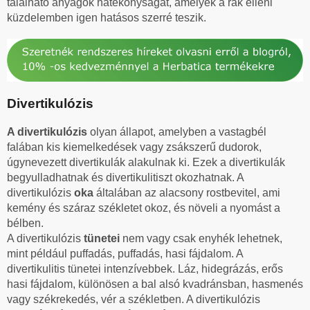
található anyagok hatékonyságát, amelyek a rák elleni
küzdelemben igen hatásos szerré teszik.
Divertikulózis
A divertikulózis
olyan állapot, amelyben a vastagbél
falában kis kiemelkedések vagy zsákszerű dudorok,
úgynevezett divertikulák alakulnak ki. Ezek a divertikulák
begyulladhatnak és divertikulitiszt okozhatnak. A
divertikulózis
oka
általában az alacsony rostbevitel, ami
kemény és száraz székletet okoz, és növeli a nyomást a
bélben.
A divertikulózis
tünetei
nem vagy csak enyhék lehetnek,
mint például puffadás, puffadás, hasi fájdalom. A
divertikulitis tünetei intenzívebbek. Láz, hidegrázás, erős
hasi fájdalom, különösen a bal alsó kvadránsban, hasmenés
vagy székrekedés, vér a székletben. A divertikulózis