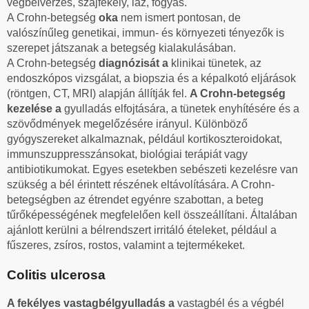
végbélvérzés, szájfekély, láz, fogyás.
A Crohn-betegség
oka
nem ismert pontosan, de
valószínűleg genetikai, immun- és környezeti tényezők is
szerepet játszanak a betegség kialakulásában.
A Crohn-betegség
diagnózisát a
klinikai tünetek, az
endoszkópos vizsgálat, a biopszia és a képalkotó eljárások
(röntgen, CT, MRI) alapján állítják fel.
A Crohn-betegség
kezelése a
gyulladás elfojtására, a tünetek enyhítésére és a
szövődmények megelőzésére irányul. Különböző
gyógyszereket alkalmaznak, például kortikoszteroidokat,
immunszuppresszánsokat, biológiai terápiát vagy
antibiotikumokat. Egyes esetekben sebészeti kezelésre van
szükség a bél érintett részének eltávolítására. A Crohn-
betegségben az étrendet egyénre szabottan, a beteg
tűrőképességének megfelelően kell összeállítani. Általában
ajánlott kerülni a bélrendszert irritáló ételeket, például a
fűszeres, zsíros, rostos, valamint a tejtermékeket.
Colitis ulcerosa
A fekélyes vastagbélgyulladás a
vastagbél és a végbél