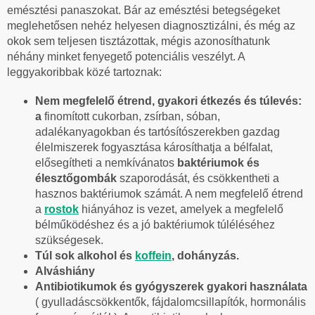
emésztési panaszokat. Bár az emésztési betegségeket
meglehetősen nehéz helyesen diagnosztizálni, és még az
okok sem teljesen tisztázottak, mégis azonosíthatunk
néhány minket fenyegető potenciális veszélyt. A
leggyakoribbak közé tartoznak:
Nem megfelelő étrend, gyakori étkezés és túlevés:
a
finomított cukorban, zsírban, sóban,
adalékanyagokban és tartósítószerekben gazdag
élelmiszerek fogyasztása károsíthatja a bélfalat,
elősegítheti a nemkívánatos
baktériumok és
élesztőgombák
szaporodását, és csökkentheti a
hasznos baktériumok számát. A nem megfelelő étrend
a
rostok
hiányához is vezet, amelyek a megfelelő
bélműködéshez és a jó baktériumok túléléséhez
szükségesek.
Túl sok alkohol és
koffein
, dohányzás.
Alváshiány
Antibiotikumok és gyógyszerek gyakori használata
( gyulladáscsökkentők, fájdalomcsillapítók, hormonális