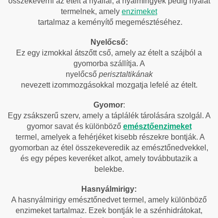
összekeverni az ételt a nyállal, a nyálmirigyek pedig nyálat
termelnek, amely
enzimeket
tartalmaz a keményítő megemésztéséhez.
Nyelőcső:
Ez
egy izmokkal átszőtt cső, amely az ételt a szájból a
gyomorba szállítja. A
nyelőcső
perisztaltikának
nevezett izommozgásokkal mozgatja lefelé az ételt.
Gyomor
:
Egy
zsákszerű szerv, amely a táplálék tárolására szolgál. A
gyomor savat és különböző
emésztőenzimeket
termel, amelyek a fehérjéket kisebb részekre bontják. A
gyomorban az étel összekeveredik az emésztőnedvekkel,
és egy pépes keveréket alkot, amely továbbutazik a
belekbe.
Hasnyálmirigy:
A hasnyálmirigy emésztőnedvet termel, amely különböző
enzimeket tartalmaz. Ezek bontják le a szénhidrátokat,