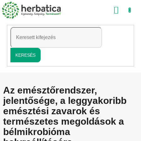
Ugrás
KOSÁ
a
fő
tartalomhoz
KERESÉS
Az emésztőrendszer,
jelentősége, a leggyakoribb
emésztési zavarok és
természetes megoldások a
bélmikrobióma