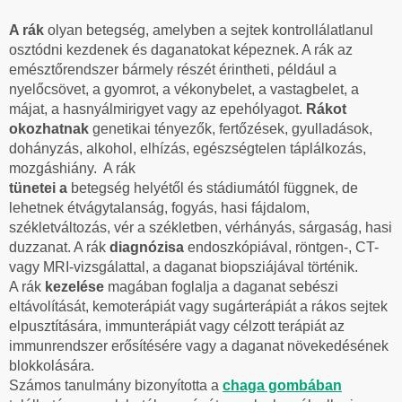
A rák
olyan betegség, amelyben a sejtek kontrollálatlanul
osztódni kezdenek és daganatokat képeznek. A rák az
emésztőrendszer bármely részét érintheti, például a
nyelőcsövet, a gyomrot, a vékonybelet, a vastagbelet, a
májat, a hasnyálmirigyet vagy az epehólyagot.
Rákot
okozhatnak
genetikai tényezők, fertőzések, gyulladások,
dohányzás, alkohol, elhízás, egészségtelen táplálkozás,
mozgáshiány. A rák
tünetei a
betegség helyétől és stádiumától függnek, de
lehetnek étvágytalanság, fogyás, hasi fájdalom,
székletváltozás, vér a székletben, vérhányás, sárgaság, hasi
duzzanat. A rák
diagnózisa
endoszkópiával, röntgen-, CT-
vagy MRI-vizsgálattal, a daganat biopsziájával történik.
A rák
kezelése
magában foglalja a daganat sebészi
eltávolítását, kemoterápiát vagy sugárterápiát a rákos sejtek
elpusztítására, immunterápiát vagy célzott terápiát az
immunrendszer erősítésére vagy a daganat növekedésének
blokkolására.
Számos tanulmány bizonyította a
chaga gombában