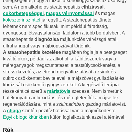
betegségekre, hogy a túlzott alkoholfogyasztás az oka vagy
sem. A nem alkoholos steatohepatitis
elhízással,
cukorbetegséggel
,
magas vérnyomással
és magas
koleszterinszinttel
jár együtt. A steatohepatitis tünetei
lehetnek nem specifikusak, mint például fáradtság,
gyengeség, étvágytalanság, fájdalom a jobb bordaívben. A
steatohepatitis
diagnózisa
májfunkciós vérvizsgálattal,
ultrahanggal vagy májbiopsziával történik.
A steatohepatitis kezelése
magában foglalja a betegséget
kiváltó okok, például az alkohol, a kábítószerek vagy a
méreganyagok megszüntetését, a testsúlycsökkentést, a
stresszkezelés, az étrend megváltoztatását a zsírok és
cukrok csökkentett bevitelével, a májszövet gyulladását és
fibrózisát csökkentő gyógyszereket. A kiegészítő terápia
részeként célszerű a
máriatövis
szedése. Nem ismerünk
hatékonyabb antioxidánst és méregtelenítőt a májsejtek
regenerálódására, mint a
szilimarinban
gazdag máriatövist.
A
chaga
szintén pozitív hatással van a májműködésre.
Egyik blogcikkünkben
külön foglalkoztunk ezzel a témával.
Rák