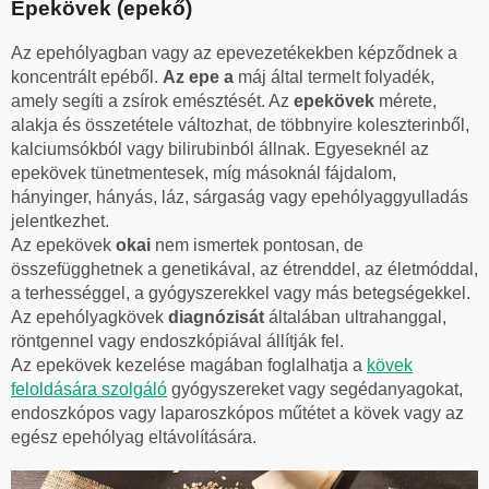
Epekövek (epekő)
Az epehólyagban vagy az epevezetékekben képződnek a
koncentrált epéből.
Az epe a
máj által termelt folyadék,
amely segíti a zsírok emésztését. Az
epekövek
mérete,
alakja és összetétele változhat, de többnyire koleszterinből,
kalciumsókból vagy bilirubinból állnak. Egyeseknél az
epekövek tünetmentesek, míg másoknál fájdalom,
hányinger, hányás, láz, sárgaság vagy epehólyaggyulladás
jelentkezhet.
Az epekövek
okai
nem ismertek pontosan, de
összefügghetnek a genetikával, az étrenddel, az életmóddal,
a terhességgel, a gyógyszerekkel vagy más betegségekkel.
Az epehólyagkövek
diagnózisát
általában ultrahanggal,
röntgennel vagy endoszkópiával állítják fel.
Az epekövek kezelése magában foglalhatja a
kövek
feloldására szolgáló
gyógyszereket vagy segédanyagokat,
endoszkópos vagy laparoszkópos műtétet a kövek vagy az
egész epehólyag eltávolítására.