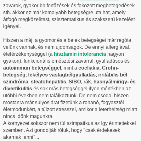
zavarok, gyakoribb fertőzések és fokozott megbetegedések
stb. akkor ez már komolyabb betegségre utalhat, amely
átfogó megközelítést, szisztematikus és szakszerű kezelést
igényel.
Hiszen a máj, a gyomor és a belek betegségei már régóta
velünk vannak, és nem újdonságok. De ennyi allergiával,
ételérzékenységgel (a
hisztamin intolerancia
nagyon
gyakori), funkcionális emésztési zavarral, gyulladásos és
autoimmun betegséggel,
mint a
coeliakia, Crohn-
betegség, fekélyes vastagbélgyulladás, irritábilis bél
szindróma
,
steatohepatitis, SIBO, rák, hasnyálmirigy- és
divertikulitis
és sok más betegséggel ilyen mértékben az
utóbbi években nem találkoztunk. De nem csoda, hiszen
mostanra már súlyos árat fizetünk a rohanó, fogyasztói
életmódunkért, a túlzott stresszel, amikor a leterheltség miatt
nincs időnk magunkra.
A környezet sokszor nem túl szimpatikus az így érintettekkel
szemben. Azt gondolják róluk, hogy "csak érdekesek
akarnak lenni"...