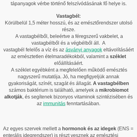
tápanyagok vérbe történő felszívódásának fő helye is.
Vastagbél:
Körülbelül 1,5 méter hosszú, és az emésztőrendszer utolsó
része.
A vastagbélből, beleértve a féregszerű vakbelet, a
vastagbélből és a végbélből áll. A
vastagbél felelős a víz és az
ásványi anyagok
eltávolításáért
az emésztetlen ételmaradékokból, valamint a
széklet
előállításáért.
A széklet egyébként a megfelelően működő emésztés
nagyszerű mutatója. Jó, ha megfigyeljük annak
gyakoriságát, színét, szagát és állagát.
A vastagbélben
számos baktérium is található, amelyek a
mikrobiomot
alkotják
, és segítenek bizonyos vitaminok szintézisében és
az
immunitás
fenntartásában.
Az egyes szervek mellett a
hormonok és az idegek
(ENS =
enterális idegrendszer) is részt vesznek az emésztési