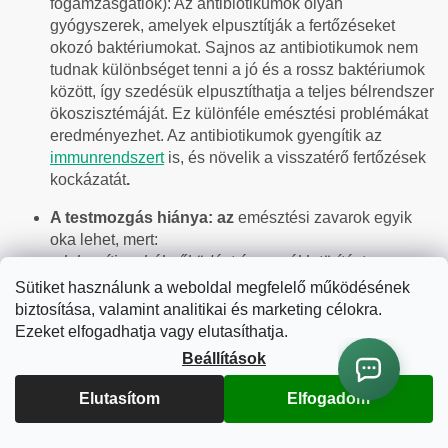
fogamzásgátlók): Az antibiotikumok olyan
gyógyszerek, amelyek elpusztítják a fertőzéseket
okozó baktériumokat. Sajnos az antibiotikumok nem
tudnak különbséget tenni a jó és a rossz baktériumok
között, így szedésük elpusztíthatja a teljes bélrendszer
ökoszisztémáját. Ez különféle emésztési problémákat
eredményezhet. Az antibiotikumok gyengítik az
immunrendszert
is, és növelik a visszatérő fertőzések
kockázatát
.
A testmozgás hiánya: az
emésztési zavarok egyik
oka lehet, mert:
- lelassítja a bélműködést és a székletürítést
,
székrekedést és puffadást okozva.
Sütiket használunk a weboldal megfelelő működésének
- csökkenti az emésztőszervek vérellátását
, ami rontja
biztosítása, valamint analitikai és marketing célokra.
az emésztőnedvek és
enzimek
termelődését
Ezeket elfogadhatja vagy elutasíthatja.
- növeli a stresszhormonok szintjét
, amelyek
Beállítások
megváltoztatják az emésztőrendszer idegi
szabályozását, és gyomorégést, refluxot vagy irritábilis
Elutasítom
Elfogadom
bél szindrómát okoznak.
- növeli a
túlsúly
vagy az elhízás kockázatát,
amelyek