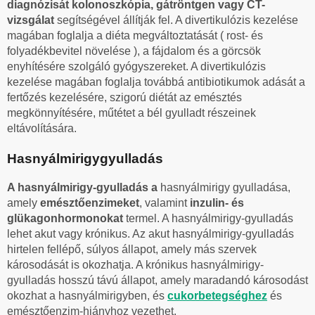
diagnózisát kolonoszkópia, gátröntgen vagy CT-
vizsgálat
segítségével állítják fel. A divertikulózis kezelése
magában foglalja a diéta megváltoztatását ( rost- és
folyadékbevitel növelése ), a fájdalom és a görcsök
enyhítésére szolgáló gyógyszereket. A divertikulózis
kezelése magában foglalja továbbá antibiotikumok adását a
fertőzés kezelésére, szigorú diétát az emésztés
megkönnyítésére, műtétet a bél gyulladt részeinek
eltávolítására.
Hasnyálmirigygyulladás
A hasnyálmirigy-gyulladás a
hasnyálmirigy gyulladása,
amely
emésztőenzimeket
, valamint
inzulin- és
glükagonhormonokat
termel. A hasnyálmirigy-gyulladás
lehet akut vagy krónikus. Az akut hasnyálmirigy-gyulladás
hirtelen fellépő, súlyos állapot, amely más szervek
károsodását is okozhatja. A krónikus hasnyálmirigy-
gyulladás hosszú távú állapot, amely maradandó károsodást
okozhat a hasnyálmirigyben, és
cukorbetegséghez
és
emésztőenzim-hiányhoz vezethet.