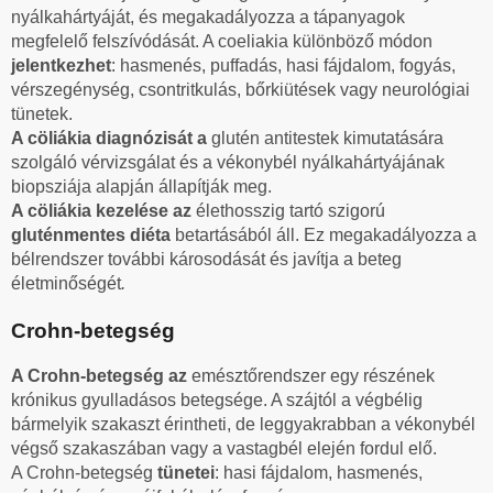
nyálkahártyáját, és megakadályozza a tápanyagok
megfelelő felszívódását. A coeliakia különböző módon
jelentkezhet
: hasmenés, puffadás, hasi fájdalom, fogyás,
vérszegénység, csontritkulás, bőrkiütések vagy neurológiai
tünetek.
A cöliákia diagnózisát a
glutén antitestek kimutatására
szolgáló vérvizsgálat és a vékonybél nyálkahártyájának
biopsziája alapján állapítják meg.
A cöliákia kezelése az
élethosszig tartó szigorú
gluténmentes diéta
betartásából áll. Ez megakadályozza a
bélrendszer további károsodását és javítja a beteg
életminőségét
.
Crohn-betegség
A Crohn-betegség az
emésztőrendszer egy részének
krónikus gyulladásos betegsége. A szájtól a végbélig
bármelyik szakaszt érintheti, de leggyakrabban a vékonybél
végső szakaszában vagy a vastagbél elején fordul elő.
A Crohn-betegség
tünetei
: hasi fájdalom, hasmenés,