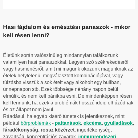
Hasi fájdalom és emésztési panaszok - mikor
kell résen lenni?
Életünk során valószínűleg mindannyian találkozunk
valamilyen hasi panaszokkal. Legyen szó székrekedésről
vagy hasmenésről, amit mi magunk okozunk magunknak az
ételek helytelenül megválasztott kombinációjával, vagy
túlzásba visszük a sok ételt vagy alkoholt egy buliban,
ünnepnapon stb. Ezek többsége néhány napon belül
elmúlik, és nem kell pánikba esni. De mindenképpen résen
kell lennünk, ha ezek a problémák hosszú ideig elhúzódnak,
és az állapot nem javul.
Ráadásul, ha egyéb kísérő tünetek is jelentkeznek, mint
például
bőrproblémák
-
pattanások
,
ekcéma
,
gyulladások
,
fáradékonyság, rossz közérzet
, ingerlékenység,
zavartság, koncentrációs zavarok,
immunrendszeri