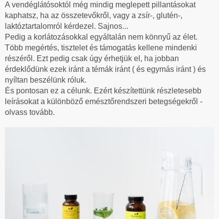
A vendéglátósoktól még mindig meglepett pillantásokat
kaphatsz, ha az összetevőkről, vagy a zsír-, glutén-,
laktóztartalomról kérdezel. Sajnos...
Pedig a korlátozásokkal egyáltalán nem könnyű az élet.
Több megértés, tisztelet és támogatás kellene mindenki
részéről. Ezt pedig csak úgy érhetjük el, ha jobban
érdeklődünk ezek iránt a témák iránt ( és egymás iránt ) és
nyíltan beszélünk róluk.
És pontosan ez a célunk. Ezért készítettünk részletesebb
leírásokat a különböző emésztőrendszeri betegségekről -
olvass tovább.