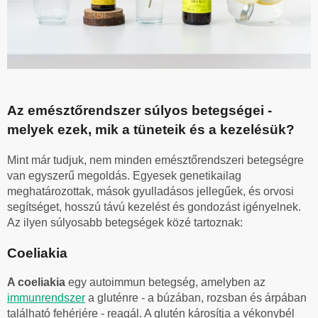
Az emésztőrendszer súlyos betegségei -
melyek ezek, mik a tüneteik és a kezelésük?
Mint már tudjuk, nem minden emésztőrendszeri betegségre
van egyszerű megoldás. Egyesek genetikailag
meghatározottak, mások gyulladásos jellegűek, és orvosi
segítséget, hosszú távú kezelést és gondozást igényelnek.
Az ilyen súlyosabb betegségek közé tartoznak:
Coeliakia
A coeliakia
egy autoimmun betegség, amelyben az
immunrendszer
a gluténre - a búzában, rozsban és árpában
található fehérjére - reagál. A glutén károsítja a vékonybél