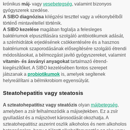
krónikus
máj-
vagy
vesebetegség
, valamint bizonyos
gyógyszerek szedése.
A SIBO diagnózisa
kilégzési teszttel vagy a vékonybélből
történő mintavétellel történik.
A SIBO kezelése
magában foglalja a felesleges
baktériumok elpusztítására szolgáló antibiotikumok adását,
a szénhidrátok erjedésének csökkentésére és a hasznos
baktériumok szaporodásának elősegítésére szolgáló étrendi
módosításokat, a bélmozgást javító gyógyszereket, valamint
vitamin- és ásványi anyagokat
tartalmazó étrend-
kiegészítőket. A SIBO kezelésében fontos szerepet
játszanak a
probiotikumok
is, amelyek segítenek
helyreállítani a bélmikrobiom egyensúlyát.
Steatohepatitis vagy steatosis
A szteatohepatitisz vagy steatózis
olyan
májbetegség
,
amelyben a zsír felhalmozódik a májsejtekben. Ez a zsír
gyulladást és a májszövet károsodását okozhatja. A
szteatohepatitisz aszerint oszlik alkoholos és nem alkoholos