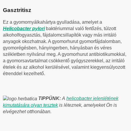
Gasztritisz
Ez a gyomornyálkahártya gyulladása, amelyet a
Helicobacter pylori
baktériummal való fertőzés, túlzott
alkoholfogyasztás, fájdalomcsillapítók vagy más irritáló
anyagok okozhatnak. A gyomorhurut gyomorfájdalomban,
gyomorégésben, hányingerben, hányásban és véres
székletben nyilvánul meg. A gyomorhurut antibiotikumokkal,
a gyomorsavtartalmat csökkentő gyógyszerekkel, az irritáló
ételek és az alkohol kerülésével, valamint kiegyensúlyozott
étrenddel kezelhető.
TIPPÜNK:
A
helicobacter jelenlétének
kimutatására olyan tesztek
is léteznek, amelyeket Ön is
elvégezhet otthonában.