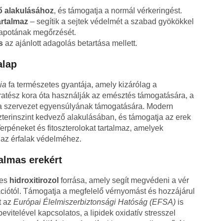
ő alakulásához
, és támogatja a normál vérkeringést.
artalmaz
– segítik a sejtek védelmét a szabad gyökökkel
lapotának megőrzését.
s
az ajánlott adagolás betartása mellett.
alap
ia
fa természetes gyantája, amely kizárólag a
ratész kora óta használják az emésztés támogatására, a
 a szervezet egyensúlyának támogatására. Modern
szterinszint kedvező alakulásában, és támogatja az erek
rpéneket és fitoszterolokat tartalmaz, amelyek
 az érfalak védelméhez.
galmas erekért
kes
hidroxitirozol
forrása, amely segít megvédeni a vér
idációtól. Támogatja a megfelelő vérnyomást és hozzájárul
t az
Európai Élelmiszerbiztonsági Hatóság (EFSA)
is
evitelével kapcsolatos, a lipidek oxidatív stresszel