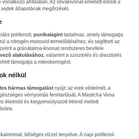
natkozó állításban. Az olívakivonat emellett erősíti a
a sejtek állapotának megőrzését.
e
ális polifenolt,
punikalagint
tartalmaz, amely támogatja
rul a nitrogén-monoxid termelődéséhez, és segítheti az
zerint a gránátalma-kivonat rendszeres bevitele
dvező alakulásához
, valamint a
szisztolés és diasztolés
llett támogatja a mikrokeringést.
k nélkül
tes hármas támogatást
nyújt: az erek védelmét, a
 egészséges vérnyomás fenntartását. A Masticha Vena
s életmód és kiegyensúlyozott étrend mellett
ására.
kalommal, bőséges vízzel lenyelve. A napi polifenol-