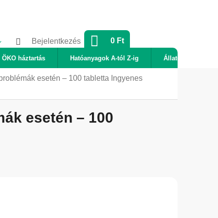
KOSÁR
0 Ft
Bejelentkezés
ÖKO háztartás
Hatóanyagok A-tól Z-ig
Állatok
Új
roblémák esetén – 100 tabletta
Ingyenes
ák esetén – 100