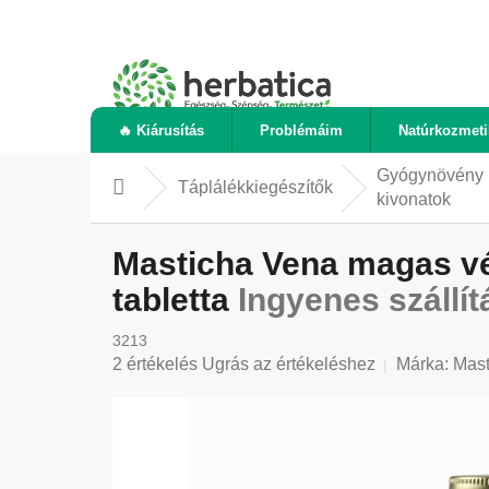
Ugrás
a
fő
tartalomhoz
🔥 Kiárusítás
Problémáim
Natúrkozmet
Gyógynövény
Táplálékkiegészítők
Kezdőlap
kivonatok
Masticha Vena magas vé
tabletta
Ingyenes szállít
3213
A
2 értékelés
Ugrás az értékeléshez
Márka:
Mast
termék
átlagos
értékelése
5-
ből