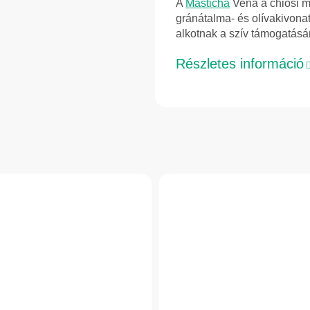
A
Masticha
Vena a chiosi m
gránátalma- és olívakivonat
alkotnak a szív támogatásá
Részletes információ