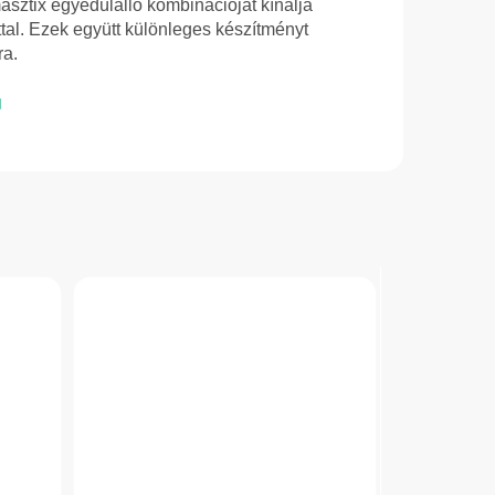
asztix egyedülálló kombinációját kínálja
tal. Ezek együtt különleges készítményt
ra.