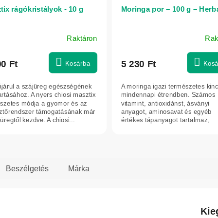
ix rágókristályok - 10 g
Moringa por – 100 g – Herb
Raktáron
Rak
00 Ft
5 230 Ft
Kosárba
Kosá
járul a szájüreg egészségének
A moringa igazi természetes kin
artásához. A nyers chiosi masztix
mindennapi étrendben. Számos
szetes módja a gyomor és az
vitamint, antioxidánst, ásványi
tőrendszer támogatásának már
anyagot, aminosavat és egyéb
üregtől kezdve. A chiosi...
értékes tápanyagot tartalmaz,
amelyek hozzájárulnak...
Beszélgetés
Márka
Kie