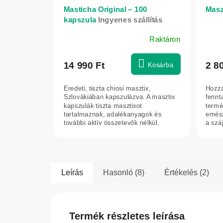
Masticha Original – 100
Maszt
kapszula
Ingyenes szállítás
Raktáron
A
termék
átlagos
14 990 Ft
2 8
Kosárba
értékelése
5-
Eredeti, tiszta chiosi masztix,
Hozzá
ből
Szlovákiában kapszulázva. A masztix
fennt
5,0
kapszulák tiszta masztixot
termé
tartalmaznak, adalékanyagok és
emész
csillag.
további aktív összetevők nélkül.
a száj
Könnyen bevehető...
Leírás
Hasonló (8)
Értékelés (2)
Termék részletes leírása