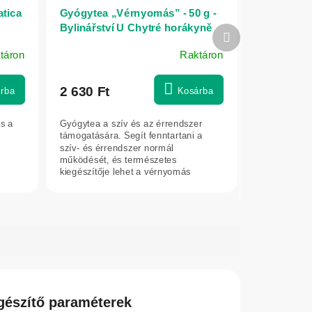
atica
Gyógytea „Vérnyomás” - 50 g -
Bylinářství U Chytré horákyně
Következő
termék
táron
Raktáron
2 630 Ft
rba
Kosárba
cs a
Gyógytea a szív és az érrendszer
támogatására. Segít fenntartani a
szív- és érrendszer normál
működését, és természetes
kiegészítője lehet a vérnyomás
tudatos kontrolljának.
gészítő paraméterek