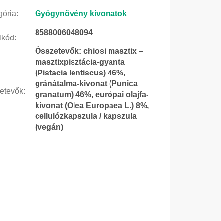
gória
:
Gyógynövény kivonatok
8588006048094
lkód
:
Összetevők: chiosi masztix –
masztixpisztácia-gyanta
(Pistacia lentiscus) 46%,
gránátalma-kivonat (Punica
etevők
:
granatum) 46%, európai olajfa-
kivonat (Olea Europaea L.) 8%,
cellulózkapszula / kapszula
(vegán)