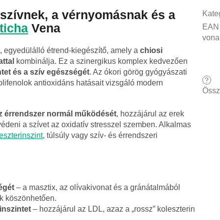
szívnek, a vérnyomásnak és a
Kate
ticha
Vena
EAN
vona
 egyedülálló étrend-kiegészítő, amely a
chiosi
attal
kombinálja. Ez a szinergikus komplex kedvezően
tet és a szív egészségét
. Az ókori görög gyógyászati
?
lifenolok antioxidáns hatásait vizsgáló modern
Össz
z érrendszer normál működését
, hozzájárul az erek
édeni a szívet az oxidatív stresszel szemben. Alkalmas
eszterinszint
, túlsúly vagy szív- és érrendszeri
égét
– a masztix, az olívakivonat és a gránátalmából
k köszönhetően.
inszintet
– hozzájárul az LDL, azaz a „rossz” koleszterin