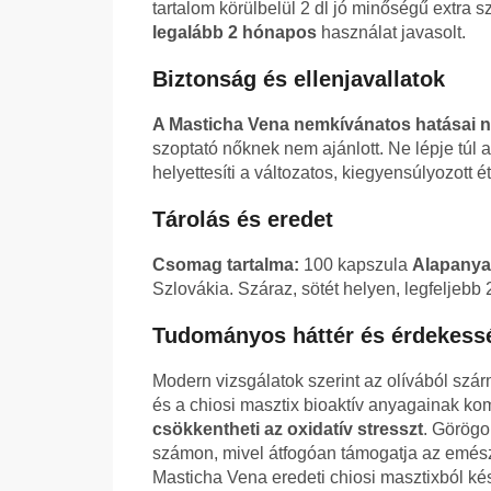
tartalom körülbelül 2 dl jó minőségű extra 
legalább 2 hónapos
használat javasolt.
Biztonság és ellenjavallatok
A Masticha Vena nemkívánatos hatásai n
szoptató nőknek nem ajánlott. Ne lépje túl 
helyettesíti a változatos, kiegyensúlyozott 
Tárolás és eredet
Csomag tartalma:
100 kapszula
Alapanya
Szlovákia. Száraz, sötét helyen, legfeljebb 
Tudományos háttér és érdekess
Modern vizsgálatok szerint az olívából szá
és a chiosi masztix bioaktív anyagainak k
csökkentheti az oxidatív stresszt
. Görögo
számon, mivel átfogóan támogatja az emészt
Masticha Vena eredeti chiosi masztixból ké