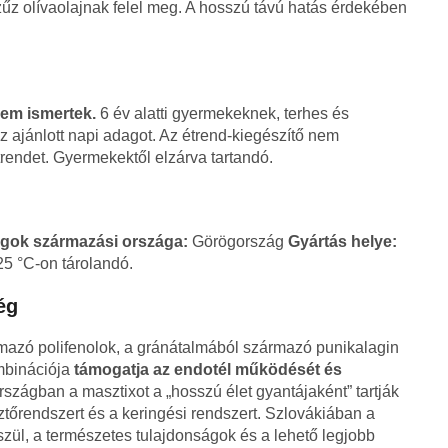
szűz olívaolajnak felel meg. A hosszú távú hatás érdekében
em ismertek.
6 év alatti gyermekeknek, terhes és
az ajánlott napi adagot. Az étrend-kiegészítő nem
étrendet. Gyermekektől elzárva tartandó.
gok származási országa:
Görögország
Gyártás helye:
25 °C-on tárolandó.
ég
rmazó polifenolok, a gránátalmából származó punikalagin
ombinációja
támogatja az endotél működését és
rszágban a masztixot a „hosszú élet gyantájaként” tartják
őrendszert és a keringési rendszert. Szlovákiában a
szül, a természetes tulajdonságok és a lehető legjobb