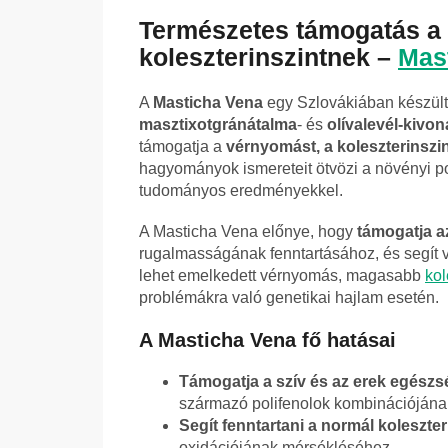
Természetes támogatás a 
koleszterinszintnek –
Mas
A
Masticha Vena
egy Szlovákiában készült,
masztixot
gránátalma
- és
olívalevél-kivon
támogatja a
vérnyomást, a koleszterinszin
hagyományok ismereteit ötvözi a növényi po
tudományos eredményekkel.
A Masticha Vena előnye, hogy
támogatja a
rugalmasságának fenntartásához, és segít v
lehet emelkedett vérnyomás, magasabb
kol
problémákra való genetikai hajlam esetén.
A Masticha Vena fő hatásai
Támogatja a szív és az erek egészs
származó polifenolok kombinációjána
Segít fenntartani a normál koleszter
oxidációjának mérsékléséhez.