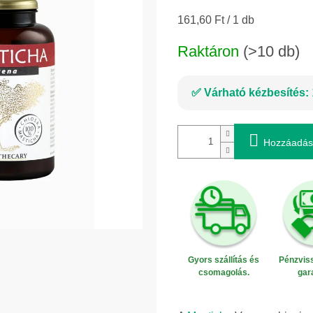
Egységár:
161,60 Ft / 1 db
Raktáron
(>10 db)
Várható kézbesítés:
Hozzáadás
Gyors szállítás és
Pénzviss
csomagolás.
gar