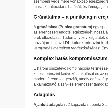
szembeni védelmére vonatkozó egészségre vo
masztix antioxidáns hatását, és támogatja 
Gránátalma – a punikalagin erej
A
gránátalma (Punica granatum)
egy speci
az érrendszeri endotél egészségét, hozzájá
erek ellazulását. Tudományos vizsgálatok s
hozzájárulhat az
LDL-koleszterinszint ke
vérnyomás mérsékelt rendeződéséhez
. Eme
Komplex hatás kompromisszumo
E három összetevő kombinációja
természe
koleszterinszint kedvező alakulását és az
modern étrend-kiegészítő, amely egészsége
alkalmazható a szív- és érrendszer támogat
Adagolás
Ajánlott adagolás:
2 kapszula naponta 2 al