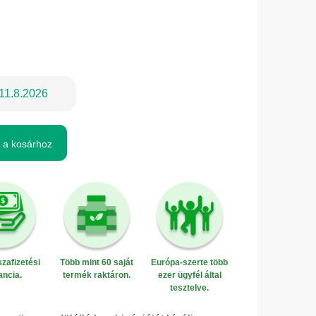
11.8.2026
 a kosárhoz
zafizetési
Több mint 60 saját
Európa-szerte több
ancia.
termék raktáron.
ezer ügyfél által
tesztelve.