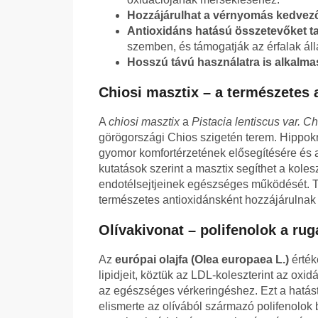
Hozzájárulhat a vérnyomás kedvez
Antioxidáns hatású összetevőket t
szemben, és támogatják az érfalak ál
Hosszú távú használatra is alkalma
Chiosi masztix – a természetes 
A
chiosi masztix
a
Pistacia lentiscus var. Ch
görögországi Chios szigetén terem. Hippok
gyomor komfortérzetének elősegítésére és
kutatások szerint a masztix segíthet a kole
endotélsejtjeinek egészséges működését. Te
természetes antioxidánsként hozzájárulnak
Olívakivonat – polifenolok a ru
Az
európai olajfa (Olea europaea L.)
érté
lipidjeit, köztük az LDL-koleszterint az ox
az egészséges vérkeringéshez. Ezt a hatás
elismerte az olívából származó polifenolok b