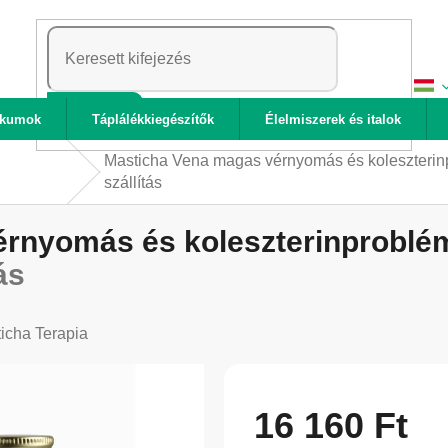
KERESÉS
ikumok
Táplálékkiegészítők
Élelmiszerek és italok
Masticha Vena magas vérnyomás és koleszterinp
szállítás
rnyomás és koleszterinproblém
ás
icha Terapia
16 160 Ft