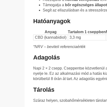
Támogatja a
bőr egészséges állapot
Segít az ellazulásban és a stresszér
Hatóanyagok
Anyag
Tartalom 1 cseppben
CBD (kannabidiol)
3,3 mg
*NRV – beviteli referenciaérték
Adagolás
Napi 2 × 2 csepp. Cseppentse közvetlenül a s
nyelje le. Ez az alkalmazási mód a hatás kia
körülbelül 8 órán át tart. Az adagolás egyén
Tárolás
Száraz helyen, szobahőmérsékleten tároland