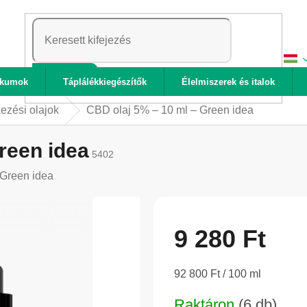
KERESÉS
ikumok
Táplálékkiegészítők
Élelmiszerek és italok
kezési olajok
CBD olaj 5% – 10 ml – Green idea
reen idea
5402
Green idea
9 280 Ft
Egységár:
92 800 Ft / 100 ml
Raktáron
(6 db)