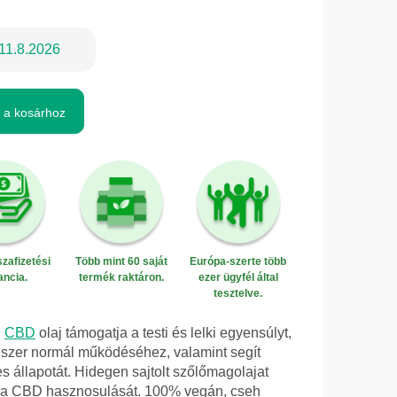
11.8.2026
 a kosárhoz
zafizetési
Több mint 60 saját
Európa-szerte több
ancia.
termék raktáron.
ezer ügyfél által
tesztelve.
ú
CBD
olaj támogatja a testi és lelki egyensúlyt,
ndszer normál működéséhez, valamint segít
s állapotát. Hidegen sajtolt szőlőmagolajat
a a CBD hasznosulását. 100% vegán, cseh