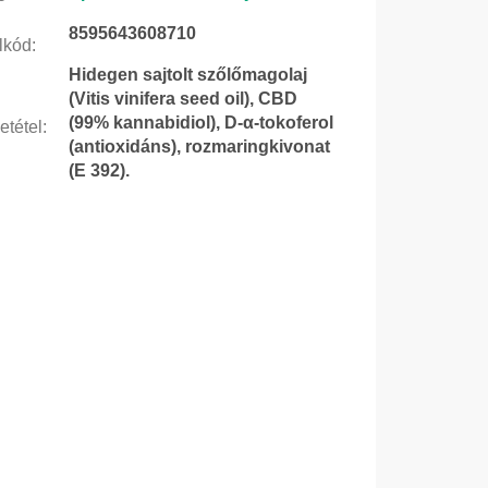
8595643608710
lkód
:
Hidegen sajtolt szőlőmagolaj
(Vitis vinifera seed oil), CBD
(99% kannabidiol), D-α-tokoferol
etétel
:
(antioxidáns), rozmaringkivonat
(E 392).