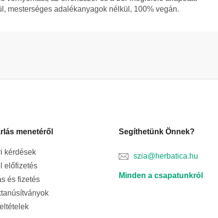
ül, mesterséges adalékanyagok nélkül, 100% vegán.
rlás menetéről
Segíthetünk Önnek?
i kérdések
szia@herbatica.hu
l előfizetés
Minden a csapatunkról
ás és fizetés
tanúsítványok
feltételek