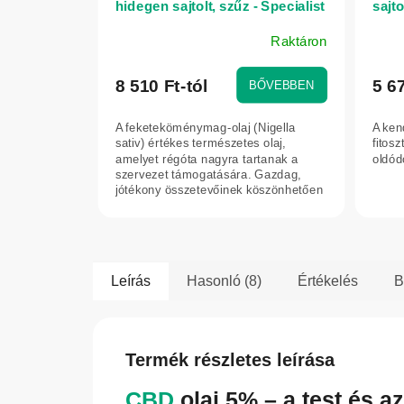
hidegen sajtolt, szűz - Specialist
sajto
- 100 ml
Raktáron
A
A
termék
term
átlagos
átlag
8 510 Ft-tól
5 67
BŐVEBBEN
értékelése
érték
5-
5-
A feketeköménymag-olaj (Nigella
A ken
ből
ből
sativ) értékes természetes olaj,
fitos
4,6
amelyet régóta nagyra tartanak a
5,0
oldód
szervezet támogatására. Gazdag,
csillag.
csilla
jótékony összetevőinek köszönhetően
rendszeres...
Leírás
Hasonló (8)
Értékelés
B
Termék részletes leírása
CBD
olaj 5% – a test és 