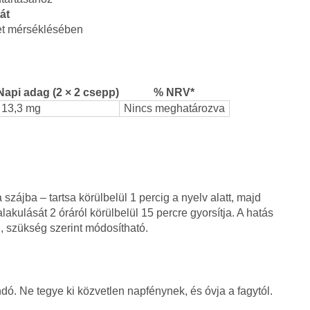
át
zet mérséklésében
Napi adag (2 × 2 csepp)
% NRV*
13,3 mg
Nincs meghatározva
zájba – tartsa körülbelül 1 percig a nyelv alatt, majd
lakulását 2 óráról körülbelül 15 percre gyorsítja. A hatás
i, szükség szerint módosítható.
ó. Ne tegye ki közvetlen napfénynek, és óvja a fagytól.