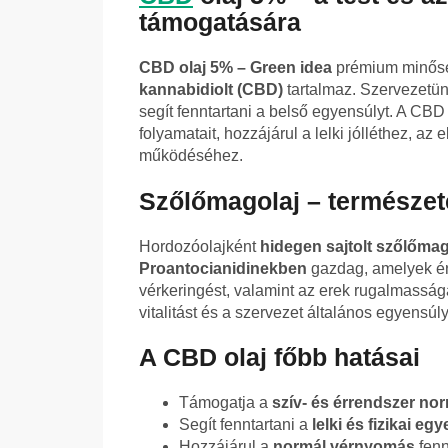
támogatására
CBD olaj 5% – Green idea
prémium minő
kannabidiolt (CBD)
tartalmaz. Szervezetü
segít fenntartani a belső egyensúlyt. A CB
folyamatait, hozzájárul a lelki jólléthez, a
működéséhez.
Szőlőmagolaj – természet
Hordozóolajként
hidegen sajtolt szőlőmagol
Proantocianidinekben
gazdag, amelyek ér
vérkeringést, valamint az erek rugalmassá
vitalitást és a szervezet általános egyensúly
A CBD olaj főbb hatásai
Támogatja a
szív- és érrendszer n
Segít fenntartani a
lelki és fizikai eg
Hozzájárul a
normál vérnyomás
fenn