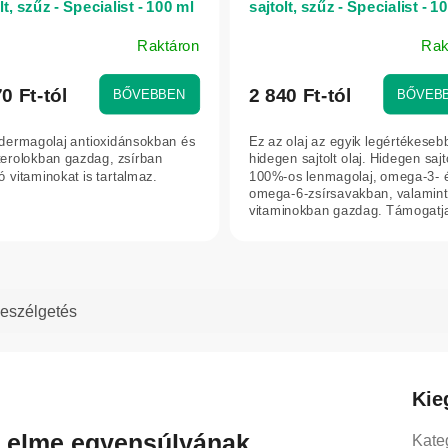
lt, szűz - Specialist - 100 ml
sajtolt, szűz - Specialist - 1
Raktáron
Rak
ék
os
0 Ft-tól
2 840 Ft-tól
BŐVEBBEN
BŐVEB
elése
dermagolaj antioxidánsokban és
Ez az olaj az egyik legértékeseb
zterolokban gazdag, zsírban
hidegen sajtolt olaj. Hidegen sajto
ó vitaminokat is tartalmaz.
100%-os lenmagolaj, omega-3- 
omega-6-zsírsavakban, valamint
g.
vitaminokban gazdag. Támogatja
eszélgetés
Kie
az elme egyensúlyának
Kate