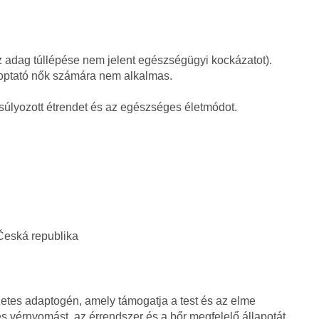
az adag túllépése nem jelent egészségügyi kockázatot).
zoptató nők számára nem alkalmas.
nsúlyozott étrendet és az egészséges életmódot.
 Česká republika
etes adaptogén, amely támogatja a test és az elme
s vérnyomást, az érrendszer és a bőr megfelelő állapotát.