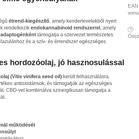
EAN
vona
ségű
étrend-kiegészítő
, amely kenderlevelekből nyert
nk rendelkezik
endokannabinoid rendszerrel
, amely
?
D
adaptogénként
támogatja a szervezet természetes
Össz
z ellazuláshoz és a szív- és érrendszer egészséges
es hordozóolaj, jó hasznosulással
aj (Vitis vinifera seed oil)
került felhasználásra.
tékes antioxidánsok, és támogatják az egészséges
gát. CBD-vel kombinálva szinergikusan támogatja a
át.
ormál működését
yensúlyt
tartásához