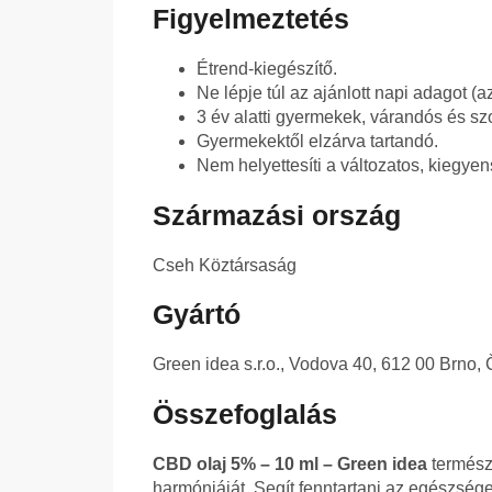
Figyelmeztetés
Étrend-kiegészítő.
Ne lépje túl az ajánlott napi adagot (
3 év alatti gyermekek, várandós és s
Gyermekektől elzárva tartandó.
Nem helyettesíti a változatos, kiegye
Származási ország
Cseh Köztársaság
Gyártó
Green idea s.r.o., Vodova 40, 612 00 Brno,
Összefoglalás
CBD olaj 5% – 10 ml – Green idea
termész
harmóniáját. Segít fenntartani az egészsége