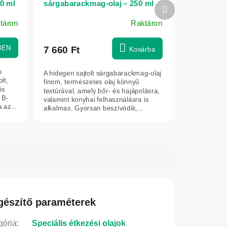
00 ml
sárgabarackmag-olaj – 250 ml
Következő
termék
táron
Raktáron
BEN
7 660 Ft
Kosárba
b
A hidegen sajtolt sárgabarackmag-olaj
lt,
finom, természetes olaj könnyű
és
textúrával, amely bőr- és hajápolásra,
 B-
valamint konyhai felhasználásra is
 az...
alkalmas. Gyorsan beszívódik,...
gészítő paraméterek
gória
:
Speciális étkezési olajok