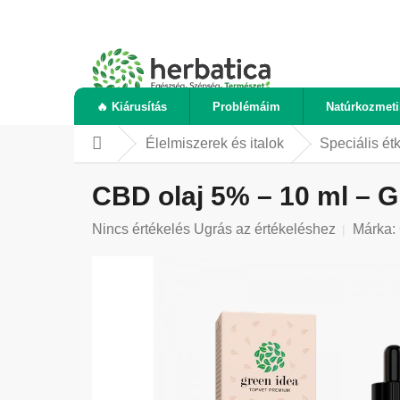
Ugrás
a
fő
tartalomhoz
🔥 Kiárusítás
Problémáim
Natúrkozmet
Élelmiszerek és italok
Speciális ét
Kezdőlap
CBD olaj 5% – 10 ml – G
A
Nincs értékelés
Ugrás az értékeléshez
Márka:
termék
átlagos
értékelése
5-
ből
0,0
csillag.