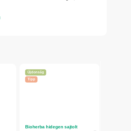
Újdonság
Tipp
Bioherba hidegen sajtolt