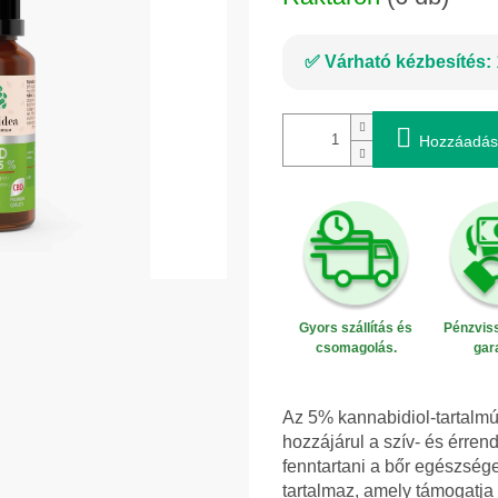
Várható kézbesítés:
Hozzáadás
Gyors szállítás és
Pénzviss
csomagolás.
gar
Az 5% kannabidiol-tartalm
hozzájárul a szív- és érre
fenntartani a bőr egészsége
tartalmaz, amely támogatj