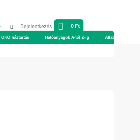
KOSÁR
0 Ft
Bejelentkezés
ÖKO háztartás
Hatóanyagok A-tól Z-ig
Állatok
Új