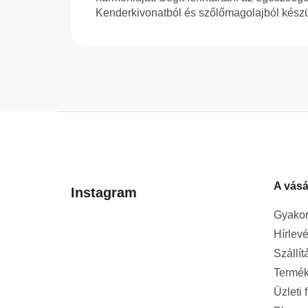
Kenderkivonatból és szőlőmagolajból kész
L
á
b
l
A vásá
é
Instagram
c
Gyakor
Hírlevé
Szállít
Termék
Üzleti 