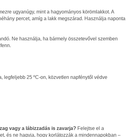
lemezre ugyanúgy, mint a hagyományos körömlakkot. A
 néhány percet, amíg a lakk megszárad. Használja naponta
tandó. Ne használja, ha bármely összetevővel szemben
 fenn.
a, legfeljebb 25 ºC-on, közvetlen napfénytől védve
zag vagy a lábizzadás is zavarja?
Felejtse el a
et, és ne hagyja, hogy korlátozzák a mindennapokban –