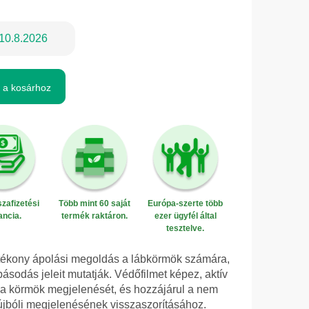
10.8.2026
 a kosárhoz
zafizetési
Több mint 60 saját
Európa-szerte több
ancia.
termék raktáron.
ezer ügyfél által
tesztelve.
tékony ápolási megoldás a lábkörmök számára,
sodás jeleit mutatják. Védőfilmet képez, aktív
i a körmök megjelenését, és hozzájárul a nem
újbóli megjelenésének visszaszorításához.