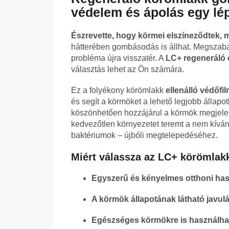
védelem és ápolás egy lé
Észrevette, hogy körmei elszíneződtek,
hátterében gombásodás is állhat. Megszabad
probléma újra visszatér. A
LC+ regeneráló
választás lehet az Ön számára.
Ez a folyékony körömlakk
ellenálló védőfi
és segít a körmöket a lehető legjobb állapo
köszönhetően hozzájárul a körmök megjelen
kedvezőtlen környezetet teremt a nem kív
baktériumok – újbóli megtelepedéséhez.
Miért válassza az LC+ körömlak
Egyszerű és kényelmes otthoni has
A körmök állapotának látható javul
Egészséges körmökre is használhat