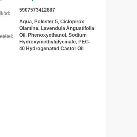
5907573412887
lkód
:
Aqua, Polester-5, Ciclopirox
Olamine, Lavendula Angustifolia
Oil, Phenoxyethanol, Sodium
etétel
:
Hydroxymethylglycinate, PEG-
40 Hydrogenated Castor Oil