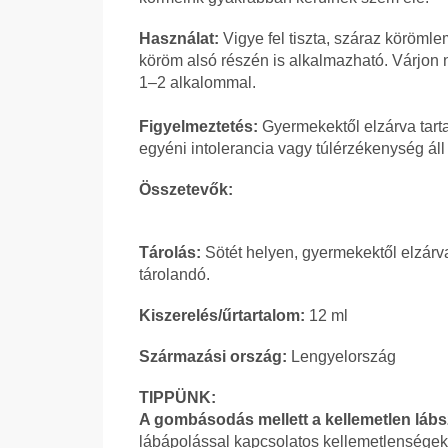
Használat:
Vigye fel tiszta, száraz köröm
köröm alsó részén is alkalmazható. Várjon
1–2 alkalommal.
Figyelmeztetés:
Gyermekektől elzárva tar
egyéni intolerancia vagy túlérzékenység áll
Összetevők:
Tárolás:
Sötét helyen, gyermekektől elzárv
tárolandó.
Kiszerelés/űrtartalom:
12 ml
Származási ország:
Lengyelország
TIPPÜNK:
A gombásodás mellett a kellemetlen lábs
lábápolással kapcsolatos kellemetlenségek