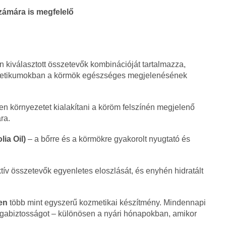
zámára is megfelelő
kiválasztott összetevők kombinációját tartalmazza,
ozmetikumokban a körmök egészséges megjelenésének
en környezetet kialakítani a köröm felszínén megjelenő
ra.
ia Oil)
– a bőrre és a körmökre gyakorolt nyugtató és
ktív összetevők egyenletes eloszlását, és enyhén hidratált
en
több mint egyszerű kozmetikai készítmény. Mindennapi
magabiztosságot – különösen a nyári hónapokban, amikor