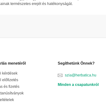
jainak természetes erejét és hatékonyságát.
rlás menetéről
Segíthetünk Önnek?
i kérdések
szia@herbatica.hu
l előfizetés
Minden a csapatunkról
ás és fizetés
tanúsítványok
feltételek