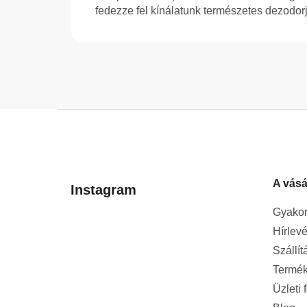
fedezze fel kínálatunk természetes dezodor
L
á
b
l
A vásá
é
Instagram
c
Gyakor
Hírlevé
Szállít
Termék
Üzleti 