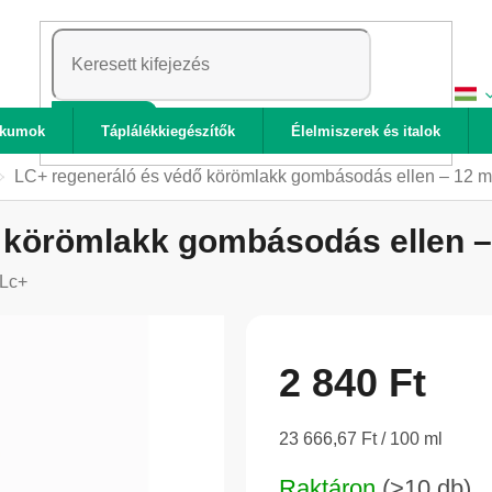
KERESÉS
ikumok
Táplálékkiegészítők
Élelmiszerek és italok
LC+ regeneráló és védő körömlakk gombásodás ellen – 12 m
 körömlakk gombásodás ellen –
Lc+
2 840 Ft
Egységár:
23 666,67 Ft / 100 ml
Raktáron
(>10 db)