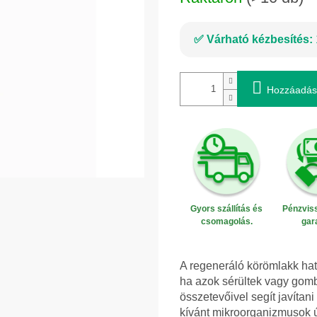
Várható kézbesítés:
Hozzáadás
Gyors szállítás és
Pénzviss
csomagolás.
gar
A regeneráló körömlakk ha
ha azok sérültek vagy gombá
összetevőivel segít javítan
kívánt mikroorganizmusok 