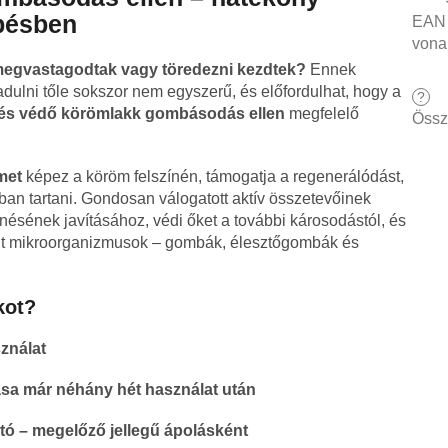
pésben
EAN
vona
 megvastagodtak vagy töredezni kezdtek?
Ennek
ulni tőle sokszor nem egyszerű, és előfordulhat, hogy a
?
 és védő körömlakk gombásodás ellen
megfelelő
Össz
lmet
képez a köröm felszínén, támogatja a regenerálódást,
tban tartani. Gondosan válogatott aktív összetevőinek
ésének javításához, védi őket a további károsodástól, és
ánt mikroorganizmusok – gombák, élesztőgombák és
kot?
ználat
ása már néhány hét használat után
ó – megelőző jellegű ápolásként