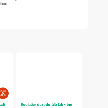
thon.
12 110
Ft
–10 %
adt
Ecolatier dezodoráló lábkrém -