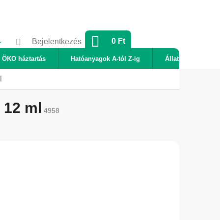
KOSÁR
0 Ft
Bejelentkezés
ÖKO háztartás
Hatóanyagok A-tól Z-ig
Állatok
Új
l
 12 ml
4958