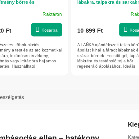
ítmény bőrre és
lábakra, talpakra és sarkakr
ahártyára - 30 ml - Elixir
Annabis
Raktáron
Rak
20 Ft
10 899 Ft
Kosárba
Kosá
szetes, többfunkciós
A LAŇKA ajándékszett teljes kör
tmény a test és az arc kozmetikai
ápolást kínál a fáradt lábaknak é
sára, különösen érzékeny,
száraz bőrnek. Frissítő gél, táplá
émás vagy irritációra hajlamos
lábkrém és testápoló tej a bőr
setén. Használható
regeneráló ápolásához. Ideális
giénére, a...
ajándék...
eszélgetés
Kie
mbásodás ellen – hatékony
Kate