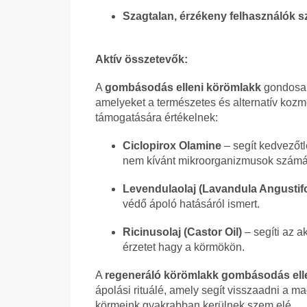
Szagtalan, érzékeny felhasználók s
Aktív összetevők:
A
gombásodás elleni körömlakk
gondosan 
amelyeket a természetes és alternatív k
támogatására értékelnek:
Ciclopirox Olamine
– segít kedvezőtl
nem kívánt mikroorganizmusok számá
Levendulaolaj (Lavandula Angustifol
védő ápoló hatásáról ismert.
Ricinusolaj (Castor Oil)
– segíti az a
érzetet hagy a körmökön.
A
regeneráló körömlakk gombásodás ell
ápolási rituálé, amely segít visszaadni a 
körmeink gyakrabban kerülnek szem elé.