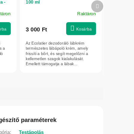
a -
100 ml
Következő
termék
táron
Raktáron
3 000 Ft
rba
Kosárba
ű
Az Ecolatier dezodoráló lábkrém
s a
természetes lábápoló krém, amely
ló
frissíti a bőrt, és segít megelőzni a
kellemetlen szagok kialakulását.
Emellett támogatja a lábak...
gészítő paraméterek
gória
:
Testápolás