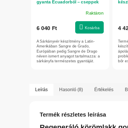
gyanta Ecuadorból – cseppek
kész
50 ml
nyálk
Raktáron
A
termék
átlagos
6 040 Ft
4 4
Kosárba
értékelése
5-
A Sárkányvér készítmény a Latin-
Termé
ből
Amerikában Sangre de Grado,
készí
5,0
Európában pedig Sangre de Drago
ápolá
néven ismert anyagot tartalmazza: a
probl
csillag.
sárkányfa természetes gyantáját.
bőr e
Ecuador és Peru...
szájhi
Leírás
Hasonló (8)
Értékelés
B
Termék részletes leírása
Regeneráló körömlakk go