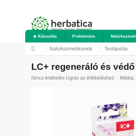
Ugrás
a
fő
tartalomhoz
🔥 Kiárusítás
Problémáim
Natúrkozmet
Natúrkozmetikumok
Testápolás
Kezdőlap
LC+ regeneráló és védő
A
Nincs értékelés
Ugrás az értékeléshez
Márka:
termék
átlagos
értékelése
5-
ből
0,0
csillag.