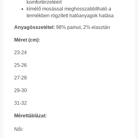
komfortérzetéért
kímélő mosással meghosszabbítható a
termékben rögzített hatóanyagok hatása
Anyagösszetétel:
98% pamut, 2% elasztán
Méret (cm):
23-24
25-26
27-28
29-30
31-32
Mérettáblázat:
Női: