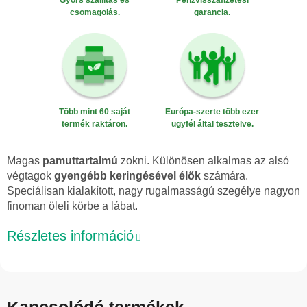
Gyors szállítás és
Pénzvisszafizetési
csomagolás.
garancia.
Több mint 60 saját
Európa-szerte több ezer
termék raktáron.
ügyfél által tesztelve.
Magas
pamut­tartalmú
zokni. Különösen alkalmas az alsó
végtagok
gyengébb keringésével élők
számára.
Speciálisan kialakított, nagy rugalmasságú szegélye nagyon
finoman öleli körbe a lábat.
Részletes információ
Kapcsolódó termékek