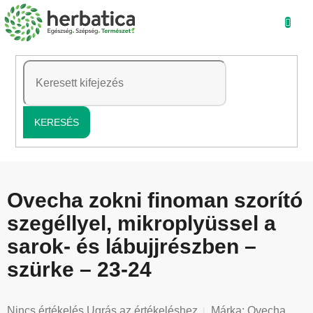
Ugrás
a
fő
tartalomhoz
KERESÉS
Ovecha zokni finoman szorító
szegéllyel, mikroplyüssel a
sarok- és lábujjrészben –
szürke – 23-24
A
Nincs értékelés
Ugrás az értékeléshez
Márka:
Ovecha