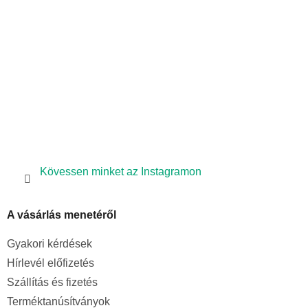
é
c
Kövessen minket az Instagramon
A vásárlás menetéről
Gyakori kérdések
Hírlevél előfizetés
Szállítás és fizetés
Terméktanúsítványok