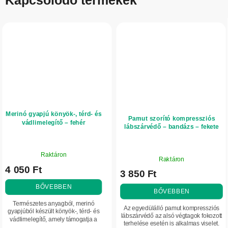
Merinó gyapjú könyök-, térd- és
Pamut szorító kompressziós
vádlimelegítő – fehér
lábszárvédő – bandázs – fekete
A
A
Raktáron
termék
Raktáron
termék
4 050 Ft
átlagos
3 850 Ft
átlagos
értékelése
értékelése
BŐVEBBEN
5-
BŐVEBBEN
5-
ből
Természetes anyagból, merinó
ből
Az egyedülálló pamut kompressziós
5,0
gyapjúból készült könyök-, térd- és
5,0
lábszárvédő az alsó végtagok fokozott
vádlimelegítő, amely támogatja a
csillag.
terhelése esetén is alkalmas viselet.
csillag.
hőszabályozást.