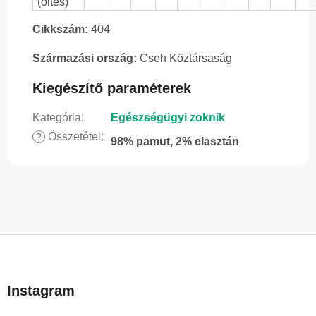
(öltés)
Cikkszám:
404
Származási ország:
Cseh Köztársaság
Kiegészítő paraméterek
Kategória
:
Egészségügyi zoknik
Összetétel
:
?
98% pamut, 2% elasztán
L
á
b
Instagram
l