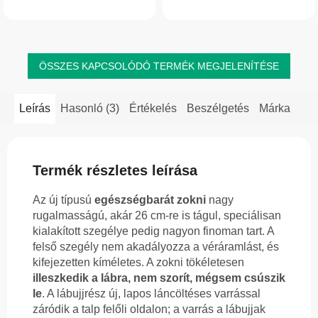
ÖSSZES KAPCSOLÓDÓ TERMÉK MEGJELENÍTÉSE
Leírás
Hasonló (3)
Értékelés
Beszélgetés
Márka
Termék részletes leírása
Az új típusú
egészségbarát zokni
nagy
rugalmasságú, akár 26 cm-re is tágul, speciálisan
kialakított szegélye pedig nagyon finoman tart. A
felső szegély nem akadályozza a véráramlást, és
kifejezetten kíméletes. A zokni tökéletesen
illeszkedik a lábra, nem szorít, mégsem csúszik
le
. A lábujjrész új, lapos láncöltéses varrással
záródik a talp felőli oldalon; a varrás a lábujjak