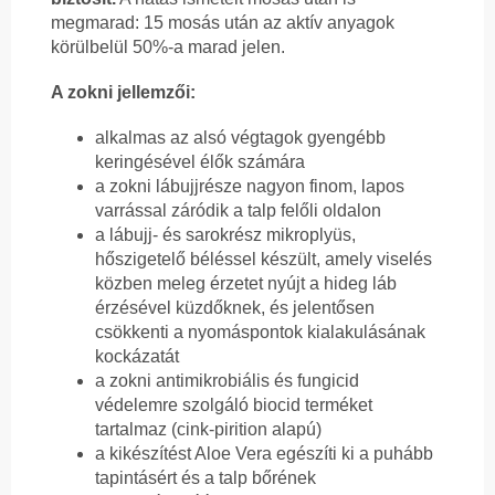
megmarad: 15 mosás után az aktív anyagok
körülbelül 50%-a marad jelen.
A zokni jellemzői:
alkalmas az alsó végtagok gyengébb
keringésével élők számára
a zokni lábujjrésze nagyon finom, lapos
varrással záródik a talp felőli oldalon
a lábujj- és sarokrész mikroplyüs,
hőszigetelő béléssel készült, amely viselés
közben meleg érzetet nyújt a hideg láb
érzésével küzdőknek, és jelentősen
csökkenti a nyomáspontok kialakulásának
kockázatát
a zokni antimikrobiális és fungicid
védelemre szolgáló biocid terméket
tartalmaz (cink-pirition alapú)
a kikészítést Aloe Vera egészíti ki a puhább
tapintásért és a talp bőrének