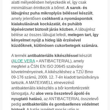
alatti mélyedésben helyezkedik el, így csak
minimálisan érintkezik a bőrrel.
A sarok- és
lábujjrész puha mikroplyüs béléssel készült
,
amely jelentősen
csökkenti a nyomáspontok
kialakulásának kockázatát, és puhább
lépésérzetet biztosít járás közben.
A lábujjrész
bélése az összes lábujjat lefedi,
melegen tart, így
kényelmet nyújt a hideg láb érzésével
küzdőknek, különösen cukorbetegek számára.
A termék
antibakteriális kikészítéssel
készült
(
ALOE VERA
+ ANTIBACTERIAL), amely
megfelel a ČSN EN ISO 20645 szabvány
követelményeinek. A kikészítéshez a TZÚ Brno
09-176 számú, 2009. 12. 7-én kiadott tanúsítványa
tartozik. A MATEXWELL elnevezésű
antibakteriális kikészítés a bőr komfortérzetét
támogatja. Az
aloe vera összetevő ápoló és
nyugtató hatású
, az ANTIBACTERIAL összetevő
pedig
antibakteriális és gombaellenes védelmet
biztosít.
A hatás ismételt mosás után is