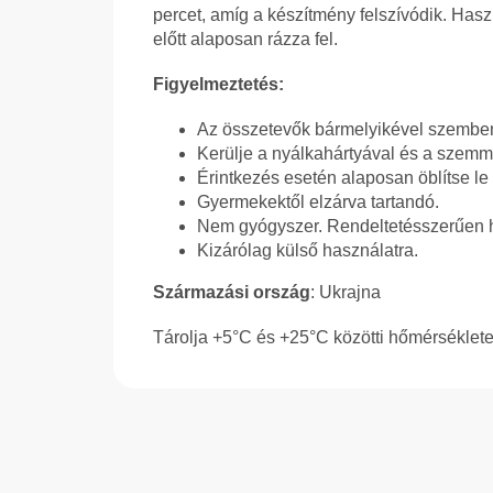
percet, amíg a készítmény felszívódik. Hasz
előtt alaposan rázza fel.
Figyelmeztetés:
Az összetevők bármelyikével szemben
Kerülje a nyálkahártyával és a szemme
Érintkezés esetén alaposan öblítse le 
Gyermekektől elzárva tartandó.
Nem gyógyszer. Rendeltetésszerűen h
Kizárólag külső használatra.
Származási ország
: Ukrajna
Tárolja +5°C és +25°C közötti hőmérséklete