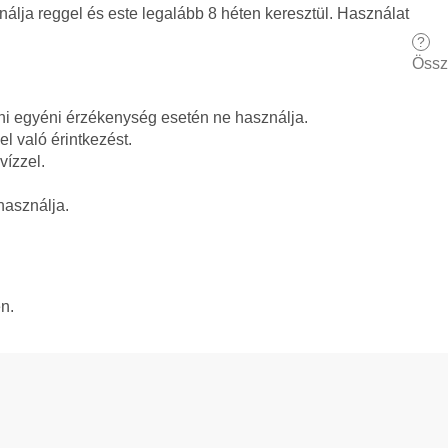
nálja reggel és este legalább 8 héten keresztül. Használat
?
Össz
i egyéni érzékenység esetén ne használja.
l való érintkezést.
vízzel.
asználja.
n.