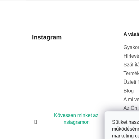
L
á
b
l
A vásá
é
Instagram
c
Gyakor
Hírlevé
Szállít
Termék
Üzleti 
Blog
A mi v
Az Ön 
bizton
Kövessen minket az
Instagramon
Sütiket has
működésének 
marketing c