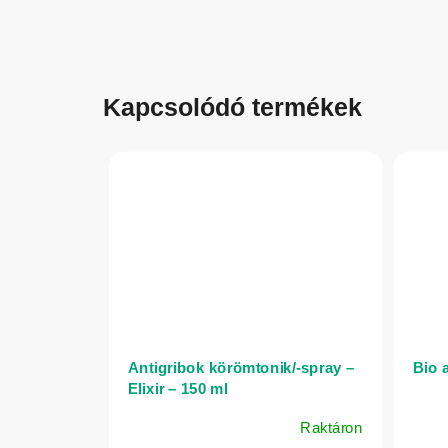
Kapcsolódó termékek
Antigribok körömtonik/-spray –
Bio 
Elixir – 150 ml
Raktáron
A