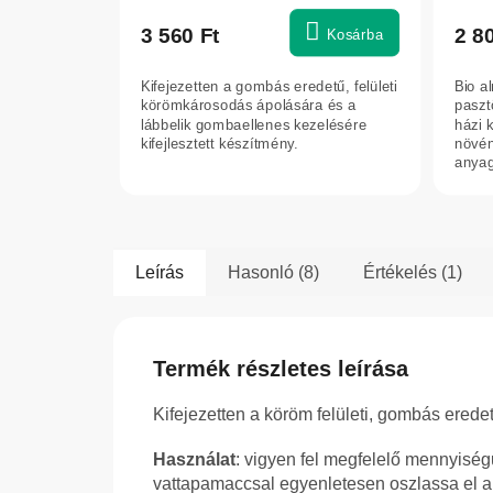
term
átlag
3 560 Ft
2 8
Kosárba
érték
5-
Kifejezetten a gombás eredetű, felületi
Bio a
ből
körömkárosodás ápolására és a
paszt
5,0
lábbelik gombaellenes kezelésére
házi 
kifejlesztett készítmény.
növén
csilla
anyag
szlová
Leírás
Hasonló (8)
Értékelés (1)
Termék részletes leírása
Kifejezetten a köröm felületi, gombás erede
Használat
: vigyen fel megfelelő mennyiségű
vattapamaccsal egyenletesen oszlassa el a t