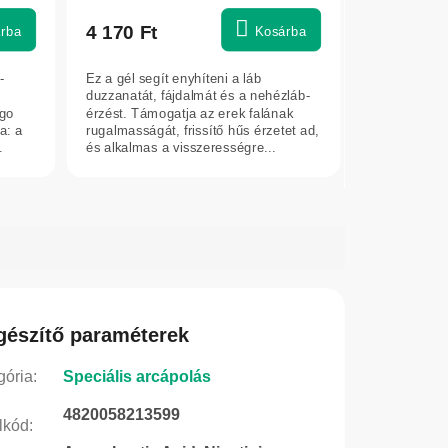
termék
átlagos
4 170 Ft
rba
Kosárba
értékelése
5-
-
Ez a gél segít enyhíteni a láb
ből
duzzanatát, fájdalmát és a nehézláb-
5,0
ago
érzést. Támogatja az erek falának
a: a
rugalmasságát, frissítő hűs érzetet ad,
csillag.
.
és alkalmas a visszerességre...
gészítő paraméterek
gória
:
Speciális arcápolás
4820058213599
lkód
: