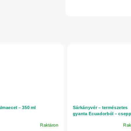
almaecet – 350 ml
Sárkányvér – természetes
gyanta Ecuadorból – csep
50 ml
Raktáron
Rak
A