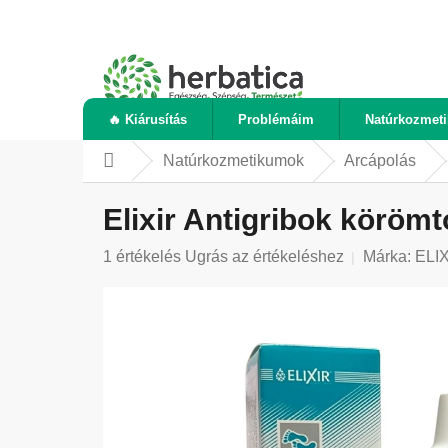
Ugrás
a
fő
tartalomhoz
🔥 Kiárusítás
Problémáim
Natúrkozmet
Natúrkozmetikumok
Arcápolás
Kezdőlap
Elixir Antigribok körömt
A
1 értékelés
Ugrás az értékeléshez
Márka:
ELI
termék
átlagos
értékelése
5-
ből
5,0
csillag.