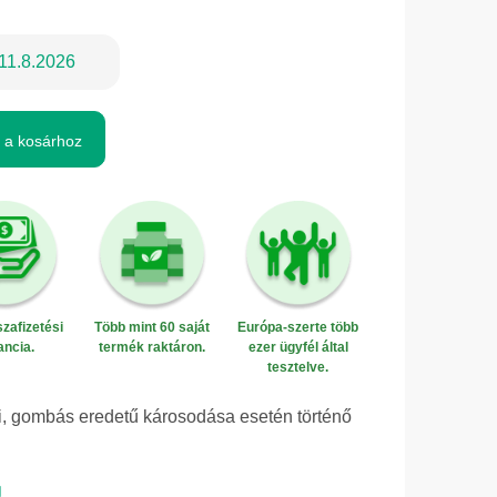
11.8.2026
 a kosárhoz
zafizetési
Több mint 60 saját
Európa-szerte több
ancia.
termék raktáron.
ezer ügyfél által
tesztelve.
eti, gombás eredetű károsodása esetén történő