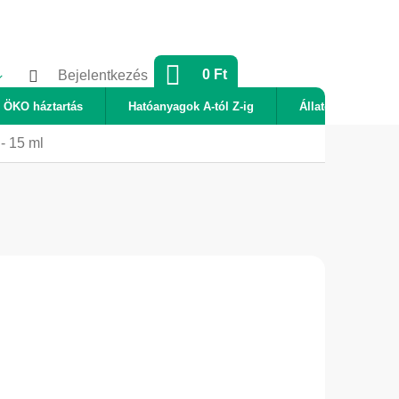
KOSÁR
0 Ft
Bejelentkezés
ÖKO háztartás
Hatóanyagok A-tól Z-ig
Állatok
Új
- 15 ml