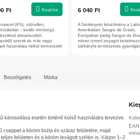
ék
termék
os
átlagos
00 Ft
6 040 Ft
Kosárba
Kosá
elése
értékelése
5-
lmaecet (6%), szűretlen,
A Sárkányvér készítmény a Latin
ből
örizálatlan – kiváló minőségű,
Amerikában Sangre de Grado,
5,0
készítésű almamustból,
Európában pedig Sangre de Dr
yvédő szerek és más vegyi
néven ismert anyagot tartalmazz
g.
csillag.
ok használata nélkül termesztett
sárkányfa természetes gyantáját
k...
Ecuador és Peru...
Beszélgetés
Márka
Kie
tű károsodása esetén történő külső használatra tervezve.
Kate
EAN
 cseppet a köröm tiszta és száraz felületére, majd
vona
eljes felületen és a köröm levágott szélén is. Várjon 1–2