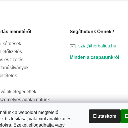
rlás menetéről
Segíthetünk Önnek?
i kérdések
szia@herbatica.hu
l előfizetés
Minden a csapatunkról
ás és fizetés
tanúsítványok
feltételek
evőink elégedettek
személyes adatai nálunk
ságban vannak
ználunk a weboldal megfelelő
Elutasítom
E
biztosítása, valamint analitikai és
élokra. Ezeket elfogadhatja vagy