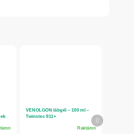
VENOLGON lábgél – 100 ml –
pek
Twinstec 911+
Következő
termék
táron
Raktáron
A