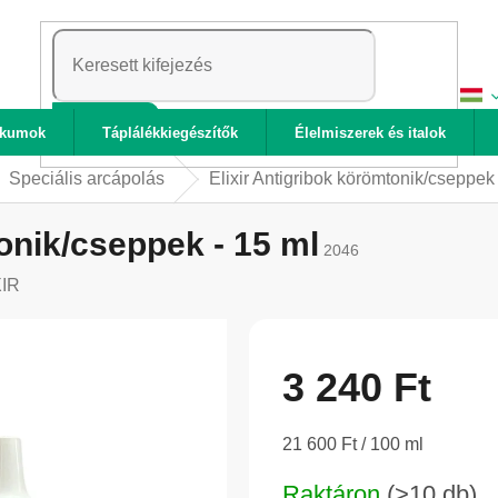
KERESÉS
ikumok
Táplálékkiegészítők
Élelmiszerek és italok
Speciális arcápolás
Elixir Antigribok körömtonik/cseppek 
onik/cseppek - 15 ml
2046
XIR
3 240 Ft
Egységár:
21 600 Ft / 100 ml
Raktáron
(>10 db)