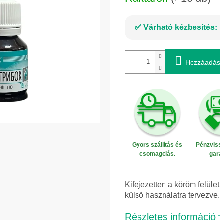
Várható kézbesítés:
Hozzáadás
Gyors szállítás és
Pénzviss
csomagolás.
gar
Kifejezetten a köröm felül
külső használatra tervezve.
Részletes információ