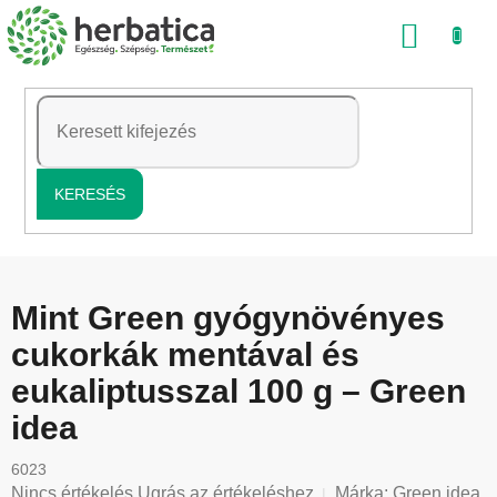
Ugrás
KOSÁ
a
fő
tartalomhoz
KERESÉS
Mint Green gyógynövényes
cukorkák mentával és
eukaliptusszal 100 g – Green
idea
6023
A
Nincs értékelés
Ugrás az értékeléshez
Márka:
Green idea