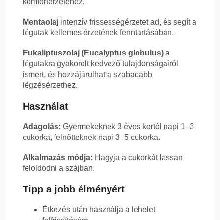
komfortérzetéhez.
Mentaolaj
intenzív frissességérzetet ad, és segít a
légutak kellemes érzetének fenntartásában.
Eukaliptuszolaj (Eucalyptus globulus)
a
légutakra gyakorolt kedvező tulajdonságairól
ismert, és hozzájárulhat a szabadabb
légzésérzethez.
Használat
Adagolás:
Gyermekeknek 3 éves kortól napi 1–3
cukorka, felnőtteknek napi 3–5 cukorka.
Alkalmazás módja:
Hagyja a cukorkát lassan
feloldódni a szájban.
Tipp a jobb élményért
Étkezés után használja a lehelet