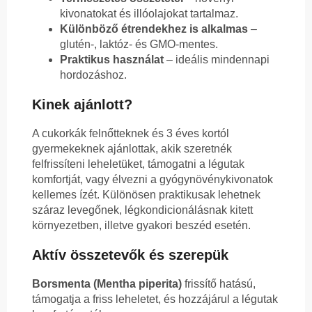
kivonatokat és illóolajokat tartalmaz.
Különböző étrendekhez is alkalmas
–
glutén-, laktóz- és GMO-mentes.
Praktikus használat
– ideális mindennapi
hordozáshoz.
Kinek ajánlott?
A cukorkák felnőtteknek és 3 éves kortól
gyermekeknek ajánlottak, akik szeretnék
felfrissíteni leheletüket, támogatni a légutak
komfortját, vagy élvezni a gyógynövénykivonatok
kellemes ízét. Különösen praktikusak lehetnek
száraz levegőnek, légkondicionálásnak kitett
környezetben, illetve gyakori beszéd esetén.
Aktív összetevők és szerepük
Borsmenta (Mentha piperita)
frissítő hatású,
támogatja a friss leheletet, és hozzájárul a légutak