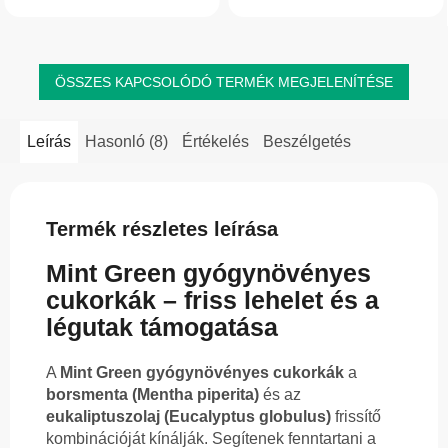
máj megfelelő működésének
Serkenti a nyál és a gyomornedvek...
támogatására. Máriatövist,...
ÖSSZES KAPCSOLÓDÓ TERMÉK MEGJELENÍTÉSE
Leírás
Hasonló (8)
Értékelés
Beszélgetés
Termék részletes leírása
Mint Green gyógynövényes
cukorkák – friss lehelet és a
légutak támogatása
A
Mint Green gyógynövényes cukorkák
a
borsmenta (Mentha piperita)
és az
eukaliptuszolaj (Eucalyptus globulus)
frissítő
kombinációját kínálják. Segítenek fenntartani a