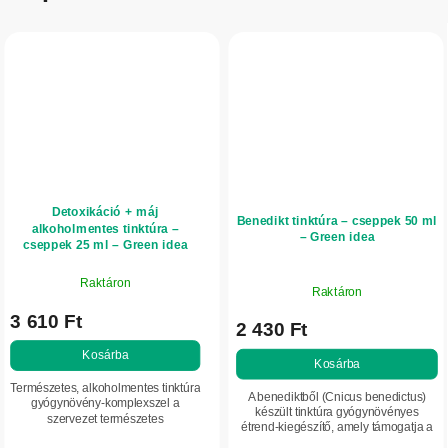
Detoxikáció + máj
Benedikt tinktúra – cseppek 50 ml
alkoholmentes tinktúra –
– Green idea
cseppek 25 ml – Green idea
Raktáron
Raktáron
3 610 Ft
2 430 Ft
Kosárba
Kosárba
Természetes, alkoholmentes tinktúra
A benediktből (Cnicus benedictus)
gyógynövény-komplexszel a
készült tinktúra gyógynövényes
szervezet természetes
étrend-kiegészítő, amely támogatja a
méregtelenítő folyamatainak és a
normál emésztést és az étvágyat.