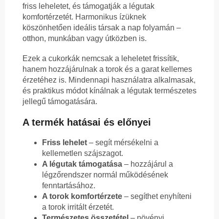
friss leheletet, és támogatják a légutak
komfortérzetét. Harmonikus ízüknek
köszönhetően ideális társak a nap folyamán –
otthon, munkában vagy útközben is.
Ezek a cukorkák nemcsak a leheletet frissítik,
hanem hozzájárulnak a torok és a garat kellemes
érzetéhez is. Mindennapi használatra alkalmasak,
és praktikus módot kínálnak a légutak természetes
jellegű támogatására.
A termék hatásai és előnyei
Friss lehelet
– segít mérsékelni a
kellemetlen szájszagot.
A légutak támogatása
– hozzájárul a
légzőrendszer normál működésének
fenntartásához.
A torok komfortérzete
– segíthet enyhíteni
a torok irritált érzetét.
Természetes összetétel
– növényi