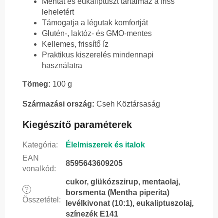
Mentát és eukaliptuszt tartalmaz a friss
leheletért
Támogatja a légutak komfortját
Glutén-, laktóz- és GMO-mentes
Kellemes, frissítő íz
Praktikus kiszerelés mindennapi
használatra
Tömeg:
100 g
Származási ország:
Cseh Köztársaság
Kiegészítő paraméterek
Kategória
:
Élelmiszerek és italok
EAN
8595643609205
vonalkód
:
cukor, glükózszirup, mentaolaj,
?
borsmenta (Mentha piperita)
Összetétel
:
levélkivonat (10:1), eukaliptuszolaj,
színezék E141