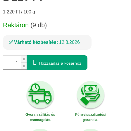
Egységár:
1 220 Ft / 100 g
Raktáron
(9 db)
Várható kézbesítés:
12.8.2026
Hozzáadás a kosárhoz
Gyors szállítás és
Pénzvisszafizetési
csomagolás.
garancia.