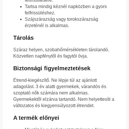
felfrissítésére.
Tartsa mindig kéznél napközben a gyors
felfrissüléshez.
Szájszárazság vagy torokszárazság
érzeténél is alkalmas.
Tárolás
Száraz helyen, szobahőmérsékleten tárolandó.
Közvetlen napfénytől és fagytól óvja.
Biztonsági figyelmeztetések
Étrend-kiegészítő. Ne lépje túl az ajánlott
adagolást. 3 év alatti gyermekek, várandós és
szoptató nők számára nem alkalmas.
Gyermekektől elzárva tartandó. Nem helyettesíti a
változatos és kiegyensúlyozott étrendet.
A termék előnyei