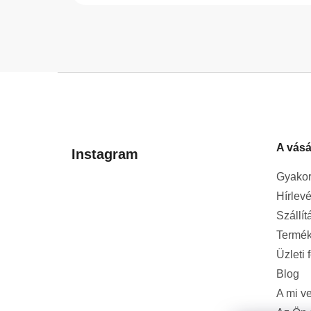
L
á
b
l
A vásá
é
Instagram
c
Gyakor
Hírlevé
Szállít
Termék
Üzleti 
Blog
A mi v