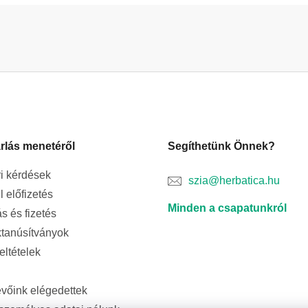
rlás menetéről
Segíthetünk Önnek?
i kérdések
szia@herbatica.hu
l előfizetés
Minden a csapatunkról
ás és fizetés
tanúsítványok
feltételek
evőink elégedettek