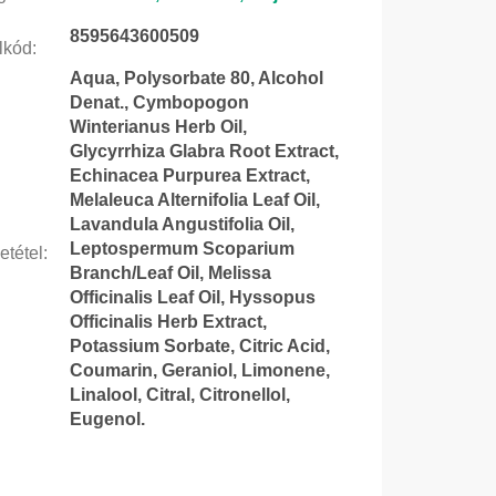
8595643600509
lkód
:
Aqua, Polysorbate 80, Alcohol
Denat., Cymbopogon
Winterianus Herb Oil,
Glycyrrhiza Glabra Root Extract,
Echinacea Purpurea Extract,
Melaleuca Alternifolia Leaf Oil,
Lavandula Angustifolia Oil,
Leptospermum Scoparium
etétel
:
Branch/Leaf Oil, Melissa
Officinalis Leaf Oil, Hyssopus
Officinalis Herb Extract,
Potassium Sorbate, Citric Acid,
Coumarin, Geraniol, Limonene,
Linalool, Citral, Citronellol,
Eugenol.