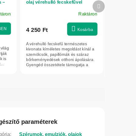
s –
olaj vérehulló fecskefűvel
Következő
szemölcsökre – 30 ml
termék
táron
Raktáron
A
termék
átlagos
BEN
4 250 Ft
Kosárba
értékelése
5-
A vérehulló fecskefű természetes
ből
világ
kivonata kíméletes megoldást kínál a
tják
5,0
szemölcsök, papillómák és száraz
k is
bőrkeményedések otthoni ápolására.
csillag.
...
Gyengéd összetétele támogatja a
bőr...
gészítő paraméterek
gória
:
Szérumok, emulziók, olajok