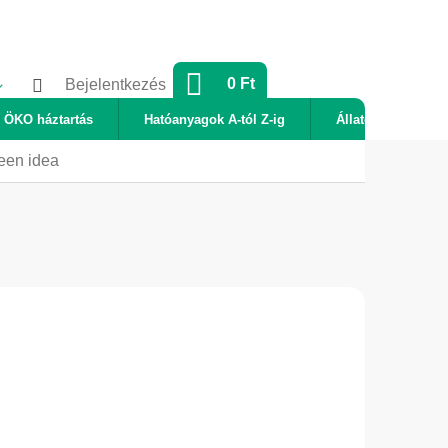
KOSÁR
0 Ft
Bejelentkezés
ÖKO háztartás
Hatóanyagok A-tól Z-ig
Állatok
Új
reen idea