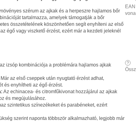
EAN
gynövényes szérum az ajkak és a herpeszre hajlamos bőr
vona
binációját tartalmazza, amelyek támogatják a bőr
etes összetételének köszönhetően segít enyhíteni az első
 az égő vagy viszkető érzést, ezért már a kezdeti jeleknél
?
 az izsóp kombinációja a problémára hajlamos ajkak
Össz
Már az első cseppek után nyugtató érzést adhat,
t és enyhítheti az égő érzést.
a:
Az echinacea- és citromfűkivonat hozzájárul az ajkak
oz és megújulásához.
az szintetikus színezékeket és parabéneket, ezért
kség szerint naponta többször alkalmazható, legjobb már