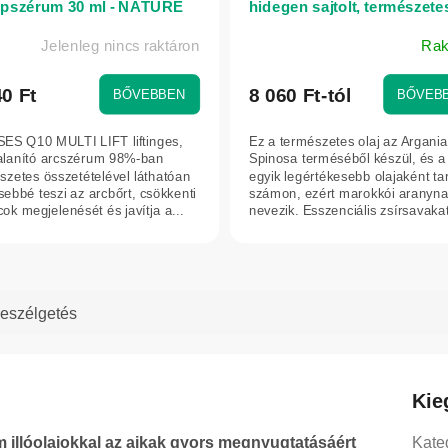
pszérum 30 ml - NATURE
hidegen sajtolt, természete
AGIVA
50 ml
Jelenleg nincs raktáron
Rak
A
termék
átlagos
40 Ft
8 060 Ft-tól
BŐVEBBEN
BŐVEB
értékelése
5-
ES Q10 MULTI LIFT liftinges,
Ez a természetes olaj az Argania
ből
alanító arcszérum 98%-ban
Spinosa terméséből készül, és a 
szetes összetételével láthatóan
4,3
egyik legértékesebb olajaként tar
sebbé teszi az arcbőrt, csökkenti
számon, ezért marokkói aranyna
csillag.
ok megjelenését és javítja a...
nevezik. Esszenciális zsírsavakat
eszélgetés
Kie
 illóolajokkal az ajkak gyors megnyugtatásáért
Kate