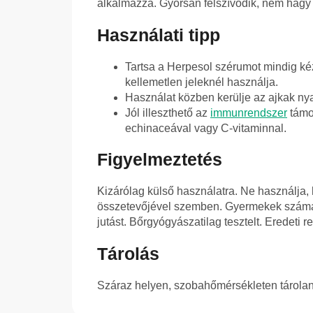
alkalmazza. Gyorsan felszívódik, nem hagy z
Használati tipp
Tartsa a Herpesol szérumot mindig kéz
kellemetlen jeleknél használja.
Használat közben kerülje az ajkak nyalo
Jól illeszthető az
immunrendszer
támog
echinaceával vagy C-vitaminnal.
Figyelmeztetés
Kizárólag külső használatra. Ne használja,
összetevőjével szemben. Gyermekek számár
jutást. Bőrgyógyászatilag tesztelt. Eredeti r
Tárolás
Száraz helyen, szobahőmérsékleten tárolan