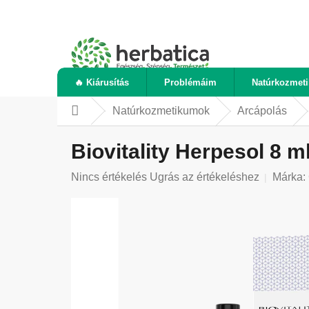
Ugrás
a
fő
tartalomhoz
🔥 Kiárusítás
Problémáim
Natúrkozmet
Natúrkozmetikumok
Arcápolás
Kezdőlap
Biovitality Herpesol 8 m
A
Nincs értékelés
Ugrás az értékeléshez
Márka:
termék
átlagos
értékelése
5-
ből
0,0
csillag.