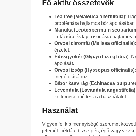
Fő aktív összetevők
Tea tree (Melaleuca alternifolia):
Hagy
problémára hajlamos bőr ápolásában 
Manuka (Leptospermum scoparium
irritációra és kipirosodásra hajlamos b
Orvosi citromfű (Melissa officinalis)
érzetét.
Édesgyökér (Glycyrrhiza glabra):
Ny
ápolását.
Orvosi izsóp (Hyssopus officinalis):
megújulásához.
Bíbor kasvirág (Echinacea purpurea
Levendula (Lavandula angustifolia)
kellemesebbé teszi a használatot.
Használat
Vigyen fel kis mennyiségű szérumot közvetle
jeleinél, például bizsergés, égő vagy viszk