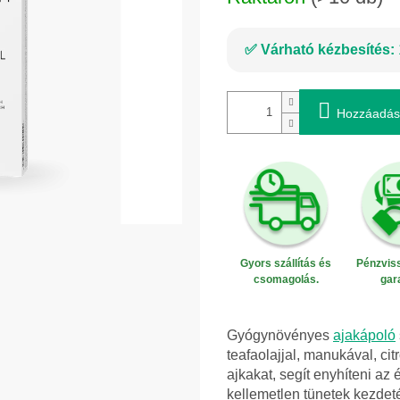
Várható kézbesítés:
Hozzáadás
Gyors szállítás és
Pénzviss
csomagolás.
gar
Gyógynövényes
ajakápoló
teafaolajjal, manukával, cit
ajkakat, segít enyhíteni az 
kellemetlen tünetek kezdet