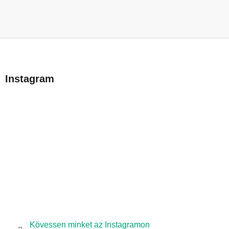
L
á
b
Instagram
l
é
c
Kövessen minket az Instagramon