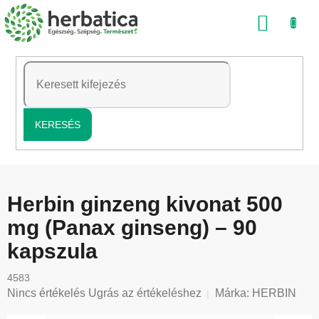
Ugrás
KOSÁ
a
fő
tartalomhoz
KERESÉS
Herbin ginzeng kivonat 500
mg (Panax ginseng) – 90
kapszula
4583
A
Nincs értékelés
Ugrás az értékeléshez
Márka:
HERBIN
termék