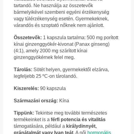
tartandó. Ne használja az összetevők
bármelyikével szembeni egyéni érzékenység
vagy túlérzékenység esetén. Gyermekeknek,
várandós és szoptató nőknek nem ajánlott.
Összetevők:
1 kapszula tartalma: 500 mg porított
kínai ginzenggyökér-kivonat (Panax ginseng)
(4:1), amely 2000 mg szárított kínai
ginzenggyökérnek felel meg.
Tárolás:
Sötét helyen, gyermekektől elzárva,
legfeljebb 25 ºC-on tárolandó.
Kiszerelés:
90 kapszula
Származási ország:
Kína
Tippünk:
Tekintse meg további természetes
termékeinket is a
férfi potencia és vitalitás
támogatására, például a
királydinnyét,
gránátalmát vagy Ivan teát
. A női
hormonális