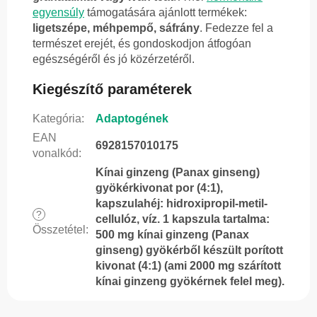
egyensúly
támogatására ajánlott termékek:
ligetszépe, méhpempő, sáfrány
. Fedezze fel a
természet erejét, és gondoskodjon átfogóan
egészségéről és jó közérzetéről.
Kiegészítő paraméterek
Kategória
:
Adaptogének
EAN
6928157010175
vonalkód
:
Kínai ginzeng (Panax ginseng)
gyökérkivonat por (4:1),
kapszulahéj: hidroxipropil-metil-
?
cellulóz, víz. 1 kapszula tartalma:
Összetétel
:
500 mg kínai ginzeng (Panax
ginseng) gyökérből készült porított
kivonat (4:1) (ami 2000 mg szárított
kínai ginzeng gyökérnek felel meg).