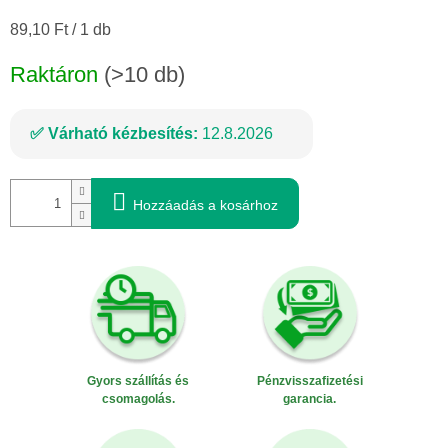
Egységár:
89,10 Ft / 1 db
Raktáron
(>10 db)
Várható kézbesítés:
12.8.2026
Hozzáadás a kosárhoz
Gyors szállítás és
Pénzvisszafizetési
csomagolás.
garancia.