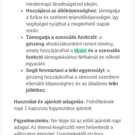
mindennapi fáradtságérzet idején.
Hozzájárul az állóképességhez:
támogatja
a fizikai és szellemi teljesítőképességet, így
segítséget nyújthat a megterhelő napok
során.
Támogatja a szexuális funkciót:
a
ginzeng
afrodiziákumként ismert növény,
amely hozzájárulhat a
libidó
és a szexuális
funkció
támogatásához férfiaknál és nőknél
egyaránt.
Segít fenntartani a lelki egyensúlyt:
a
ginzeng hozzájárulhat a stresszel szembeni
ellenálló képességhez és az általános
lelki
jólléthez
.
Használat és ajánlott adagolás:
Felnőtteknek
napi 1 kapszula fogyasztása ajánlott.
Figyelmeztetés:
Ne lépje túl az előírt ajánlott napi
adagot. Az étrend-kiegészítő nem helyettesíti a
változatos étrendet. Gyermekektől elzárva