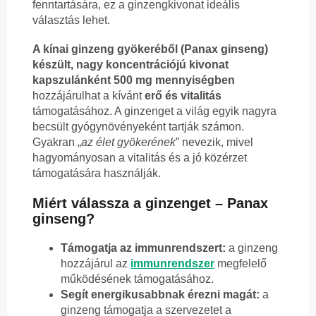
fenntartására, ez a ginzengkivonat ideális
választás lehet.
A kínai ginzeng gyökeréből (Panax ginseng)
készült, nagy koncentrációjú kivonat
kapszulánként 500 mg mennyiségben
hozzájárulhat a kívánt
erő és vitalitás
támogatásához. A ginzenget a világ egyik nagyra
becsült gyógynövényeként tartják számon.
Gyakran „
az élet gyökerének
” nevezik, mivel
hagyományosan a vitalitás és a jó közérzet
támogatására használják.
Miért válassza a ginzenget – Panax
ginseng?
Támogatja az immunrendszert:
a ginzeng
hozzájárul az
immunrendszer
megfelelő
működésének támogatásához.
Segít energikusabbnak érezni magát:
a
ginzeng támogatja a szervezetet a