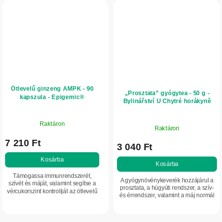
Ötlevelű ginzeng AMPK - 90
„Prosztata” gyógytea - 50 g -
kapszula - Epigemic®
Bylinářství U Chytré horákyně
Raktáron
Raktáron
7 210 Ft
3 040 Ft
Kosárba
Kosárba
Támogassa immunrendszerét,
A gyógynövénykeverék hozzájárul a
szívét és máját, valamint segítse a
prosztata, a húgyúti rendszer, a szív-
vércukorszint kontrollját az ötlevelű
és érrendszer, valamint a máj normál
ginzeng különleges erejével –
működésének támogatásához.
prémium Epigemic kivonattal.