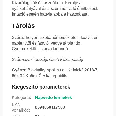
Kizárólag külső használatra. Kerülje a
nyálkahártyával és a szemmel való érintkezést.
Irritáció esetén hagyja abba a használatát.
Tárolás
Száraz helyen, szobahőmérsékleten, közvetlen
napfénytől és fagytól védve tárolandó.
Gyermekektől elzárva tartandó.
Származási ország: Cseh Köztársaság
Gyártó:
Biovitality, spol. s r.o., Knínická 2018/7,
664 34 Kuřim, Česká republika
Kiegészítő paraméterek
Kategória
:
Napvédő termékek
EAN
8594060117508
vonalkód
: