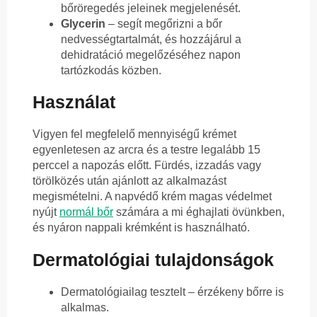
bőröregedés jeleinek megjelenését.
Glycerin
– segít megőrizni a bőr
nedvességtartalmát, és hozzájárul a
dehidratáció megelőzéséhez napon
tartózkodás közben.
Használat
Vigyen fel megfelelő mennyiségű krémet
egyenletesen az arcra és a testre legalább 15
perccel a napozás előtt. Fürdés, izzadás vagy
törölközés után ajánlott az alkalmazást
megismételni. A napvédő krém magas védelmet
nyújt
normál bőr
számára a mi éghajlati övünkben,
és nyáron nappali krémként is használható.
Dermatológiai tulajdonságok
Dermatológiailag tesztelt – érzékeny bőrre is
alkalmas.