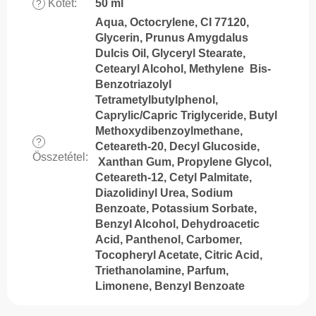
Kötet
:
50 ml
?
Aqua, Octocrylene, CI 77120,
Glycerin, Prunus Amygdalus
Dulcis Oil, Glyceryl Stearate,
Cetearyl Alcohol, Methylene Bis-
Benzotriazolyl
Tetrametylbutylphenol,
Caprylic/Capric Triglyceride, Butyl
Methoxydibenzoylmethane,
?
Ceteareth-20, Decyl Glucoside,
Összetétel
:
Xanthan Gum, Propylene Glycol,
Ceteareth-12, Cetyl Palmitate,
Diazolidinyl Urea, Sodium
Benzoate, Potassium Sorbate,
Benzyl Alcohol, Dehydroacetic
Acid, Panthenol, Carbomer,
Tocopheryl Acetate, Citric Acid,
Triethanolamine, Parfum,
Limonene, Benzyl Benzoate