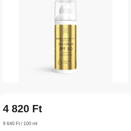
5-
ből
0,0
csillag.
4 820 Ft
Egységár:
9 640 Ft / 100 ml