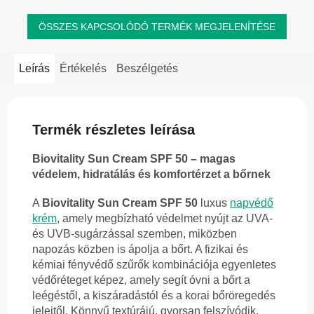
ÖSSZES KAPCSOLÓDÓ TERMÉK MEGJELENÍTÉSE
Leírás
Értékelés
Beszélgetés
Termék részletes leírása
Biovitality Sun Cream SPF 50 – magas
védelem, hidratálás és komfortérzet a bőrnek
A
Biovitality Sun Cream SPF 50
luxus
napvédő
krém
, amely megbízható védelmet nyújt az UVA-
és UVB-sugárzással szemben, miközben
napozás közben is ápolja a bőrt. A fizikai és
kémiai fényvédő szűrők kombinációja egyenletes
védőréteget képez, amely segít óvni a bőrt a
leégéstől, a kiszáradástól és a korai bőröregedés
jeleitől. Könnyű textúrájú, gyorsan felszívódik,