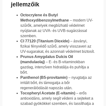
jellemzőik
Octocrylene és Butyl
Methoxydibenzoylmethane
– modern UV-
szűrők, amelyek megbízható védelmet
nyújtanak az UVA- és UVB-sugárzással
szemben.
CI 77120 (Titanium Dioxide)
– ásványi,
fizikai fényvédő szűrő, amely visszaveri az
UV-sugarakat, és azonnali védelmet biztosít.
Prunus Amygdalus Dulcis Oil
(mandulaolaj)
– E- és B-vitaminokban
gazdag, intenzíven hidratálja és puhítja a
bőrt.
Panthenol (B5-provitamin)
– nyugtatja az
irritált bőrt, és támogatja a bőr
regenerálódását napozás után.
Tocopheryl Acetate (E-vitamin)
– erős
antioxidáns, amely segít védeni a sejteket a
szabad gyökökkel szemben, és lassíthatja a