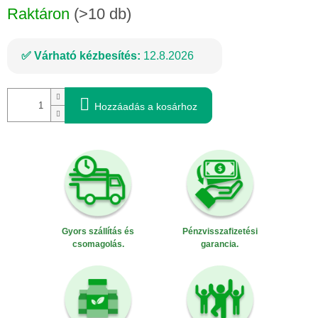
Raktáron
(>10 db)
Várható kézbesítés:
12.8.2026
Hozzáadás a kosárhoz
Gyors szállítás és
Pénzvisszafizetési
csomagolás.
garancia.