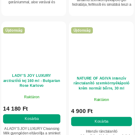
gerániummal, aloe verával és
hidratálja, felfrissíti és simábbá teszi a
prebiotikumokkal gyengéden
szem körüli finom bőrt. Segít
távolítja el a szennyeződéseket és a
csökkenteni a puffadtság és a...
felesleges faggyút...
Újdonság
Újdonság
LADY’S JOY LUXURY
NATURE OF AGIVA intenzív
arctisztító tej 160 ml - Bulgarian
ránctalanító szemkörnyékápoló
Rose Karlovo
krém normál bőrre, 30 ml
Raktáron
Raktáron
14 180 Ft
4 900 Ft
Kosárba
Kosárba
A LADY’S JOY LUXURY Cleansing
Intenzív ránctalanító
Milk gyengéden eltávolítja a sminket