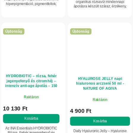
organikus rózsavíz mindennapi
hiperpigmentáció, pigmentfoltok,
ápolásra készült száraz, érzékeny,
apró hegek és az egyenetlen
fáradt és érett arcbőrre. Intenzíven
bőrtónus ápolására. 100% tiszta...
hidratál, frissít, és támogatja a bőr...
Újdonság
Újdonság
HYDROBIOTIC – rózsa, fehér
HYALUROSE JELLY napi
jegenyefenyő és citromhéj –
hialuronos arczselé 50 ml -
intenzív anti-age ápolás – 150
NATURE OF AGIVA
ml – INA Essentials
Raktáron
Raktáron
10 130 Ft
4 900 Ft
Kosárba
Kosárba
Az INA Essentials HYDROBIOTIC
Daily Hyaluronic Jelly – Hyalurose
Rózsa, Fehér jegenyefenyő és