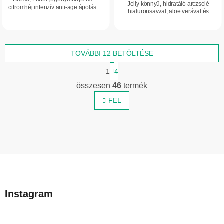
Jelly könnyű, hidratáló arczselé
citromhéj intenzív anti-age ápolás
hialuronsavval, aloe verával és
érett, száraz és fáradt arcbőrre.
rózsavízzel. Akár 24 órás hidratálást
Organikus rózsa- és...
biztosít, segít simábbá és feszesebb...
TOVÁBBI 12 BETÖLTÉSE
L
1
4
a
L
p
összesen
46
termék
i
o
z
FEL
s
á
t
s
a
i
r
L
á
n
á
y
b
í
Instagram
l
t
é
á