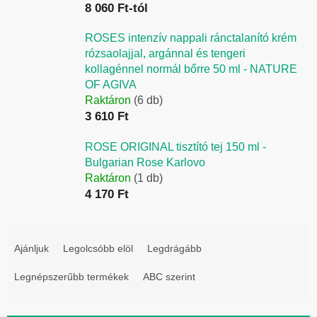
8 060 Ft-tól
ROSES intenzív nappali ránctalanító krém
rózsaolajjal, argánnal és tengeri
kollagénnel normál bőrre 50 ml - NATURE
OF AGIVA
Raktáron
(6 db)
3 610 Ft
ROSE ORIGINAL tisztító tej 150 ml -
Bulgarian Rose Karlovo
Raktáron
(1 db)
4 170 Ft
T
e
Ajánljuk
Legolcsóbb elöl
Legdrágább
r
Legnépszerűbb termékek
ABC szerint
m
é