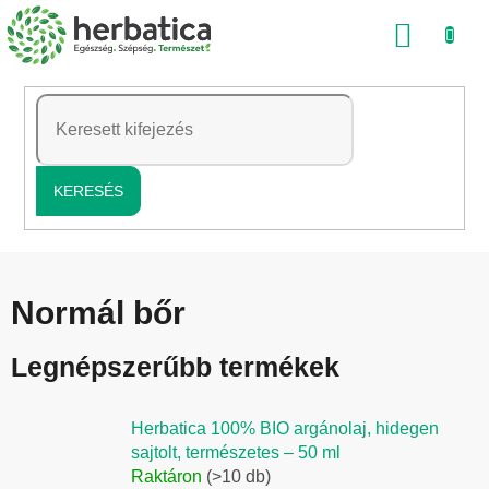
Ugrás
KOSÁ
a
fő
tartalomhoz
KERESÉS
Normál bőr
Legnépszerűbb termékek
Herbatica 100% BIO argánolaj, hidegen
sajtolt, természetes – 50 ml
Raktáron
(>10 db)