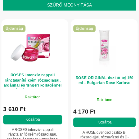
k
SZŰRŐ MEGNYITÁSA
e
T
k
e
r
Újdonság
Újdonság
r
e
m
n
é
d
k
e
e
z
ROSES intenzív nappali
k
é
ROSE ORIGINAL tisztító tej 150
ránctalanító krém rózsaolajjal,
ml - Bulgarian Rose Karlovo
l
argánnal és tengeri kollagénnel
s
normál bőrre 50 ml - NATURE
i
e
OF AGIVA
Raktáron
Raktáron
s
3 610 Ft
t
4 170 Ft
á
Kosárba
Kosárba
j
A ROSES intenzív nappali
A ROSE gyengéd tisztító tej
ránctalanító krém rózsaolajjal,
a
rózsaolajjal, rózsavízzel és D-