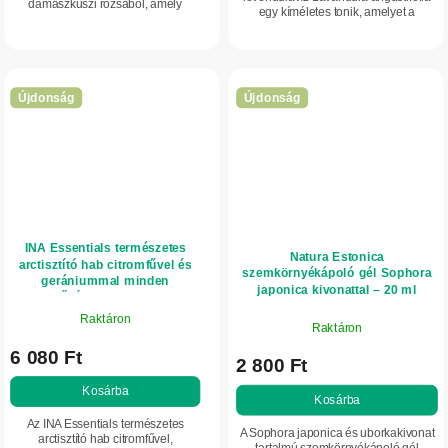
damaszkuszi rózsából, amely
egy kíméletes tonik, amelyet a
gyengéden tisztítja, tonizálja és
levendula virágzó fürtjeinek
hidratálja az arcbőrt. Arcra, testre és
desztillálásával nyernek. Nyugtatja,
hajra egyaránt...
frissíti és...
Újdonság
Újdonság
INA Essentials természetes
Natura Estonica
arctisztító hab citromfűvel és
szemkörnyékápoló gél Sophora
gerániummal minden
japonica kivonattal – 20 ml
bőrtípusra - 90 ml
Raktáron
Raktáron
6 080 Ft
2 800 Ft
Kosárba
Kosárba
Az INA Essentials természetes
A Sophora japonica és uborkakivonat
arctisztító hab citromfűvel,
tartalmú szemkörnyékápoló gél