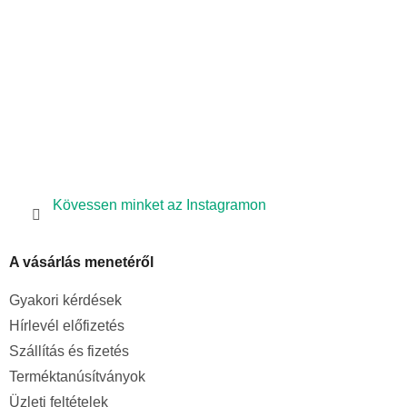
s
c
e
l
e
m
e
i
Kövessen minket az Instagramon
A vásárlás menetéről
Gyakori kérdések
Hírlevél előfizetés
Szállítás és fizetés
Terméktanúsítványok
Üzleti feltételek