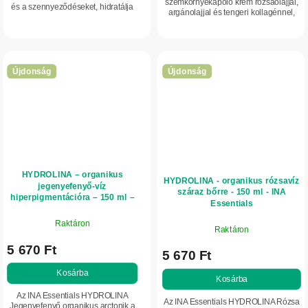
szemkörnyékápoló krém rózsaolajjal,
és a szennyeződéseket, hidratálja
argánolajjal és tengeri kollagénnel,
az arcbőrt, és bio rózsaolajjal,
amely mély hidratálást nyújt a szem
rózsavízzel, fekete gyöngy
körüli finom bőrnek. Segít csökkenteni
kivonattal,...
a finom...
Újdonság
Újdonság
HYDROLINA – organikus
HYDROLINA - organikus rózsavíz
jegenyefenyő-víz
száraz bőrre - 150 ml - INA
hiperpigmentációra – 150 ml –
Essentials
INA Essentials
Raktáron
Raktáron
5 670 Ft
5 670 Ft
Kosárba
Kosárba
Az INA Essentials HYDROLINA
Az INA Essentials HYDROLINA Rózsa
Jegenyefenyő organikus arctonik a