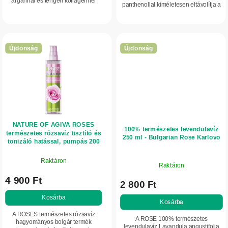
argánnal és tengeri kollagénnel
panthenollal kíméletesen eltávolítja a
segít javítani a normál bőr
sminket és a szennyeződéseket,
rugalmasságát, simaságát és
miközben tonizálja, hidratálja és
feszesebb megjelenését. Mélyen...
nyugtatja az...
Újdonság
Újdonság
NATURE OF AGIVA ROSES
100% természetes levendulavíz
természetes rózsavíz tisztító és
250 ml - Bulgarian Rose Karlovo
tonizáló hatással, pumpás 200
ml
Raktáron
Raktáron
4 900 Ft
2 800 Ft
Kosárba
Kosárba
A ROSES természetes rózsavíz
A ROSE 100% természetes
hagyományos bolgár termék
levendulavíz Lavandula angustifolia