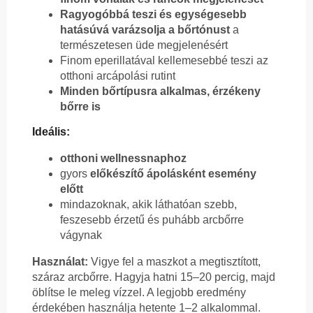
Ragyogóbbá teszi és egységesebb
hatásúvá varázsolja a bőrtónust
a
természetesen üde megjelenésért
Finom eperillatával kellemesebbé teszi az
otthoni arcápolási rutint
Minden bőrtípusra alkalmas, érzékeny
bőrre is
Ideális:
otthoni wellnessnaphoz
gyors
előkészítő ápolásként esemény
előtt
mindazoknak, akik láthatóan szebb,
feszesebb érzetű és puhább arcbőrre
vágynak
Használat:
Vigye fel a maszkot a megtisztított,
száraz arcbőrre. Hagyja hatni 15–20 percig, majd
öblítse le meleg vízzel. A legjobb eredmény
érdekében használja hetente 1–2 alkalommal.