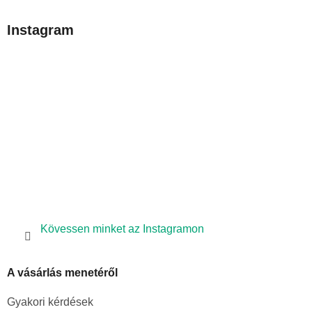
á
b
Instagram
l
é
c
Kövessen minket az Instagramon
A vásárlás menetéről
Gyakori kérdések