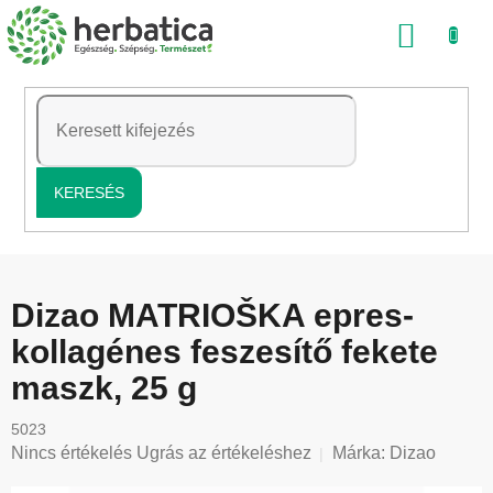
Ugrás
KOSÁ
a
fő
tartalomhoz
KERESÉS
Dizao MATRIOŠKA epres-
kollagénes feszesítő fekete
maszk, 25 g
5023
A
Nincs értékelés
Ugrás az értékeléshez
Márka:
Dizao
termék