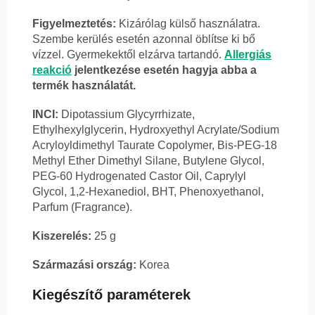
Figyelmeztetés:
Kizárólag külső használatra.
Szembe kerülés esetén azonnal öblítse ki bő
vízzel. Gyermekektől elzárva tartandó.
Allergiás
reakció
jelentkezése esetén hagyja abba a
termék használatát.
INCI:
Dipotassium Glycyrrhizate,
Ethylhexylglycerin, Hydroxyethyl Acrylate/Sodium
Acryloyldimethyl Taurate Copolymer, Bis-PEG-18
Methyl Ether Dimethyl Silane, Butylene Glycol,
PEG-60 Hydrogenated Castor Oil, Caprylyl
Glycol, 1,2-Hexanediol, BHT, Phenoxyethanol,
Parfum (Fragrance).
Kiszerelés:
25 g
Származási ország:
Korea
Kiegészítő paraméterek