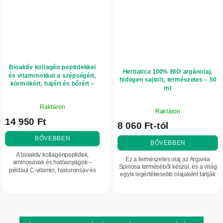
Bioaktív kollagén peptidekkel
Herbatica 100% BIO argánolaj,
és vitaminokkal a szépségért,
hidegen sajtolt, természetes – 50
körmökért, hajért és bőrért –
ml
300 g – Herbatica – eper
A
A
Raktáron
termék
Raktáron
termék
14 950 Ft
átlagos
8 060 Ft-tól
átlagos
értékelése
értékelése
BŐVEBBEN
5-
BŐVEBBEN
5-
ből
A bioaktív kollagénpeptidek,
ből
Ez a természetes olaj az Argania
5,0
aminosavak és hatóanyagok –
4,3
Spinosa terméséből készül, és a világ
például C-vitamin, hialuronsav és
csillag.
egyik legértékesebb olajaként tartják
csillag.
cink – egyedülálló kombinációja
számon, ezért marokkói aranynak is
hozzájárul a haj, a körmök és a bőr
nevezik. Esszenciális zsírsavakat...
szépségének...