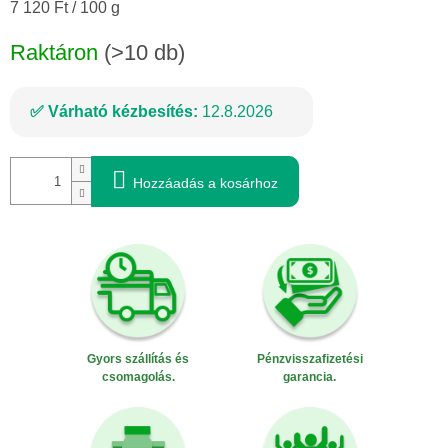
Egységár:
7 120 Ft / 100 g
Raktáron
(>10 db)
Várható kézbesítés:
12.8.2026
Hozzáadás a kosárhoz
Gyors szállítás és
Pénzvisszafizetési
csomagolás.
garancia.