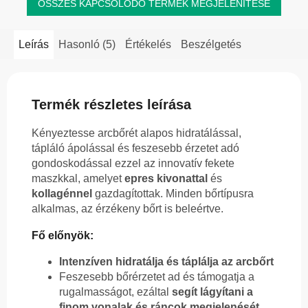
ÖSSZES KAPCSOLÓDÓ TERMÉK MEGJELENÍTÉSE
Leírás
Hasonló (5)
Értékelés
Beszélgetés
Termék részletes leírása
Kényeztesse arcbőrét alapos hidratálással,
tápláló ápolással és feszesebb érzetet adó
gondoskodással ezzel az innovatív fekete
maszkkal, amelyet
epres kivonattal
és
kollagénnel
gazdagítottak. Minden bőrtípusra
alkalmas, az érzékeny bőrt is beleértve.
Fő előnyök:
Intenzíven hidratálja és táplálja az arcbőrt
Feszesebb bőrérzetet ad és támogatja a
rugalmasságot, ezáltal
segít lágyítani a
finom vonalak és ráncok megjelenését