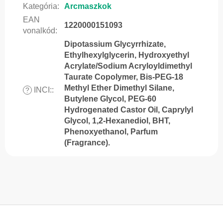
Kategória
:
Arcmaszkok
EAN
1220000151093
vonalkód
:
Dipotassium Glycyrrhizate,
Ethylhexylglycerin, Hydroxyethyl
Acrylate/Sodium Acryloyldimethyl
Taurate Copolymer, Bis-PEG-18
Methyl Ether Dimethyl Silane,
INCI:
:
?
Butylene Glycol, PEG-60
Hydrogenated Castor Oil, Caprylyl
Glycol, 1,2-Hexanediol, BHT,
Phenoxyethanol, Parfum
(Fragrance).
L