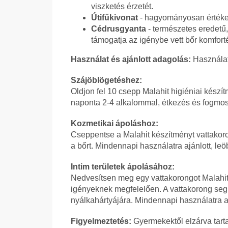
viszketés érzetét.
Útifűkivonat
- hagyományosan értékel
Cédrusgyanta
- természetes eredetű,
támogatja az igénybe vett bőr komforté
Használat és ajánlott adagolás:
Használat 
Szájöblögetéshez:
Oldjon fel 10 csepp Malahit higiéniai készí
naponta 2-4 alkalommal, étkezés és fogmos
Kozmetikai ápoláshoz:
Cseppentse a Malahit készítményt vattakoro
a bőrt. Mindennapi használatra ajánlott, leö
Intim területek ápolásához:
Nedvesítsen meg egy vattakorongot Malahit o
igényeknek megfelelően. A vattakorong segít
nyálkahártyájára. Mindennapi használatra aj
Figyelmeztetés:
Gyermekektől elzárva tart