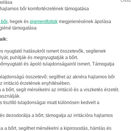
Össz
polása
ra hajlamos bőr komfortérzetének támogatása
 bőr
, hegek és
pigmentfoltok
megjelenésének ápolása
higiéné támogatása
aik:
ó és nyugtató hatásukról ismert összetevők, segítenek
yát, puhítják és megnyugtatják a bőrt.
bőrnyugtató és ápoló tulajdonságairól ismert. Támogatja
 tulajdonságú összetevő; segíthet az aknéra hajlamos bőr
z irritáció érzetének enyhítésében.
ja a bőrt, segít mérsékelni az irritáció és a viszketés érzetét.
használják.
 és tisztító tulajdonságai miatt különösen kedvelt a
ja és dezodorálja a bőrt, támogatja az irritációra hajlamos
a a bőrt, segíthet mérsékelni a kipirosodás, hámlás és