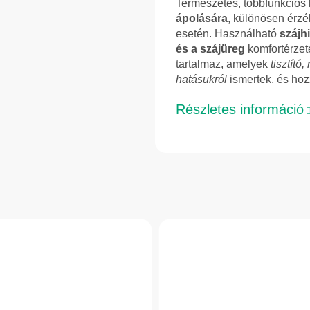
Természetes, többfunkciós
ápolására
, különösen érzé
esetén. Használható
szájh
és a szájüreg
komfortérzet
tartalmaz, amelyek
tisztító
hatásukról
ismertek, és hoz
Részletes információ