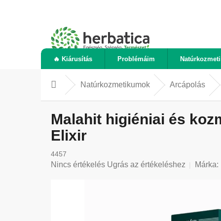
Ugrás
a
fő
tartalomhoz
🔥 Kiárusítás
Problémáim
Natúrkozmet
Natúrkozmetikumok
Arcápolás
Kezdőlap
Malahit higiéniai és koz
Elixir
4457
A
Nincs értékelés
Ugrás az értékeléshez
Márka:
termék
átlagos
értékelése
5-
ből