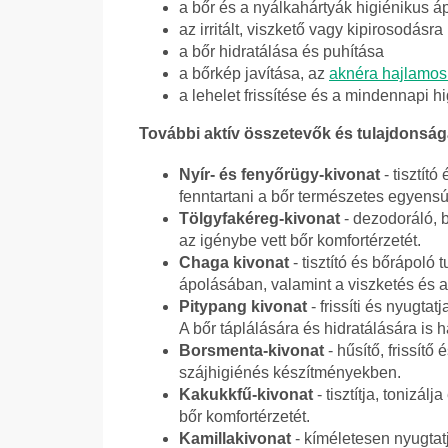
a bőr és a nyálkahártyák higiénikus á
az irritált, viszkető vagy kipirosodás
a bőr hidratálása és puhítása
a bőrkép javítása, az
aknéra hajlamos
a lehelet frissítése és a mindennapi 
További aktív összetevők és tulajdonság
Nyír- és fenyőrügy-kivonat
- tisztít
fenntartani a bőr természetes egyensúl
Tölgyfakéreg-kivonat
- dezodoráló, 
az igénybe vett bőr komfortérzetét.
Chaga kivonat
- tisztító és bőrápoló
ápolásában, valamint a viszketés és a
Pitypang kivonat
- frissíti és nyugtat
A bőr táplálására és hidratálására is 
Borsmenta-kivonat
- hűsítő, frissítő
szájhigiénés készítményekben.
Kakukkfű-kivonat
- tisztítja, tonizál
bőr komfortérzetét.
Kamillakivonat
- kíméletesen nyugtatj