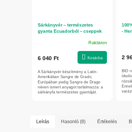
Sárkányvér – természetes
100%
gyanta Ecuadorból – cseppek
- Her
50 ml
Raktáron
A
A
termék
term
átlagos
átlag
2 96
6 040 Ft
Kosárba
értékelése
érték
5-
5-
BIO r
A Sárkányvér készítmény a Latin-
ből
ből
ökoló
Amerikában Sangre de Grado,
5,0
5,0
rózsák
Európában pedig Sangre de Drago
Ennek
néven ismert anyagot tartalmazza: a
csillag.
csilla
varáz
sárkányfa természetes gyantáját.
Ecuador és Peru...
Leírás
Hasonló (8)
Értékelés
B