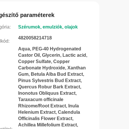
gészítő paraméterek
gória
:
Szérumok, emulziók, olajok
4820058214718
lkód
:
Aqua, PEG-40 Hydrogenated
Castor Oil, Glycerin, Lactic acid,
Copper Sulfate, Copper
Carbonate Hydroxide, Xanthan
Gum, Betula Alba Bud Extract,
Pinus Sylvestris Bud Extract,
Quercus Robur Bark Extract,
Inonotus Obliquus Extract,
Taraxacum officinale
Rhizome/Root Extract, Inula
Helenium Extract, Calendula
Officinalis Flower Extract,
Achillea Millefolium Extract,