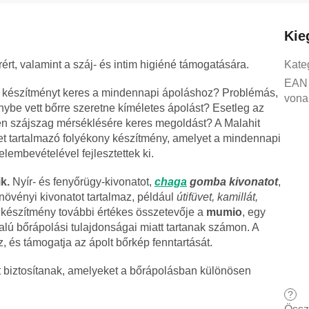
Kie
ért, valamint a száj- és intim higiéné támogatására.
Kate
EAN
ú készítményt keres a mindennapi ápoláshoz? Problémás,
vona
énybe vett bőrre szeretne kíméletes ápolást? Esetleg az
tlen szájszag mérséklésére keres megoldást? A Malahit
et tartalmazó folyékony készítmény, amelyet a mindennapi
elembevételével fejlesztettek ki.
k.
Nyír- és fenyőrügy-kivonatot,
chaga
gomba kivonatot
,
növényi kivonatot tartalmaz, például
útifüvet, kamillát,
A készítmény további értékes összetevője a
mumio
, egy
lú bőrápolási tulajdonságai miatt tartanak számon. A
 és támogatja az ápolt bőrkép fenntartását.
t biztosítanak, amelyeket a bőrápolásban különösen
?