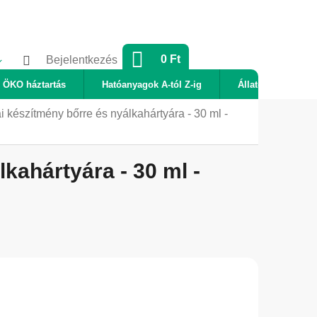
KOSÁR
0 Ft
Bejelentkezés
ÖKO háztartás
Hatóanyagok A-tól Z-ig
Állatok
Új
i készítmény bőrre és nyálkahártyára - 30 ml -
kahártyára - 30 ml -