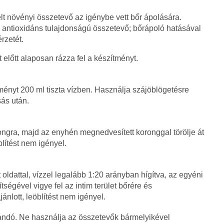
t növényi összetevő az igénybe vett bőr ápolására.
 antioxidáns tulajdonságú összetevő; bőrápoló hatásával
rzetét.
előtt alaposan rázza fel a készítményt.
tményt 200 ml tiszta vízben. Használja szájöblögetésre
ás után.
ngra, majd az enyhén megnedvesített koronggal törölje át
blítést nem igényel.
ldattal, vízzel legalább 1:20 arányban hígítva, az egyéni
ségével vigye fel az intim terület bőrére és
ánlott, leöblítést nem igényel.
andó. Ne használja az összetevők bármelyikével