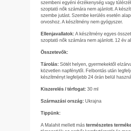
szembeni egyéni érzékenység vagy túlérzé
szoptató nők számára nem ajánlott. A készít
szembe jutást. Szembe kerülés esetén alapos
orvoshoz. A készítmény nem gyógyszer.
Ellenjavallatok:
A készítmény egyes összet
szoptató nők számára nem ajánlott. 12 év al
Összetevők:
Tárolás:
Sötét helyen, gyermekektől elzárva
közvetlen napfénytől. Felbontás után legfelj
készítményt legfeljebb 24 órán belül használ
Kiszerelés / térfogat:
30 ml
Származási ország:
Ukrajna
Tippünk:
A Malahit mellett más
természetes termék