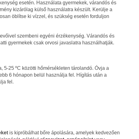
kenység esetén. Használata gyermekek, várandós és
mény kizárólag külső használatra készült. Kerülje a
an öblítse ki vízzel, és szükség esetén forduljon
evőivel szembeni egyéni érzékenység. Várandós és
atti gyermekek csak orvosi javaslatra használhatják.
, 5-25 ºC közötti hőmérsékleten tárolandó. Óvja a
ebb 6 hónapon belül használja fel. Hígítás után a
ja fel.
eket
is kipróbálhat bőre ápolására, amelyek kedvezően