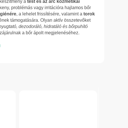
 készítmény a
test és az arc kozmetikai
keny, problémás vagy irritációra hajlamos bőr
igiénére
, a lehelet frissítésére, valamint a
torok
ének támogatására. Olyan aktív összetevőket
, nyugtató, dezodoráló, hidratáló és bőrpuhító
zájárulnak a bőr ápolt megjelenéséhez.