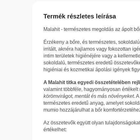
Termék részletes leírása
Malahit - természetes megoldás az ápolt bőr
Érzékeny a bőre, és természetes, sokoldal
irritált, aknéra hajlamos vagy fokozottan ig
intim területek higiénéjére vagy a kelleme
sokoldalú, természetes eredetű összetevők
higiéniai és kozmetikai ápolási igények figy
A Malahit titka egyedi összetételében rejli
valamint többféle, hagyományosan értékelt 
körömvirágot, mentát és más növényeket
. 
természetes eredetű anyag, amelyet sokolda
mumio hozzájárulhat a bőr komfortérzetéhez,
Az összetevők együtt olyan tulajdonságoka
értékelhet: