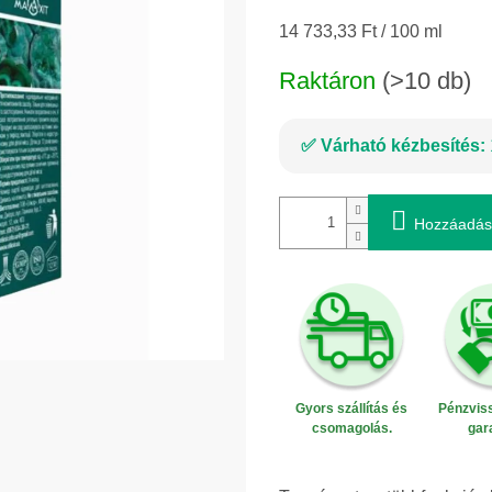
Egységár:
14 733,33 Ft / 100 ml
Raktáron
(>10 db)
Várható kézbesítés:
Hozzáadás
Gyors szállítás és
Pénzviss
csomagolás.
gar