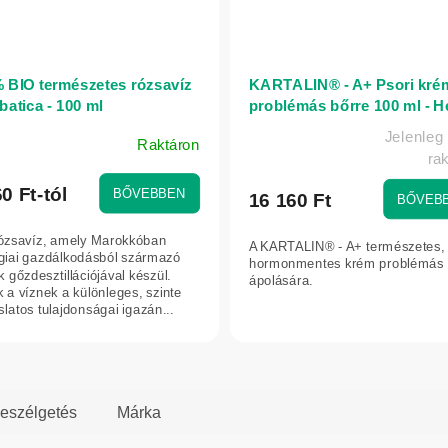
 BIO természetes rózsavíz
KARTALIN® - A+ Psori kré
batica - 100 ml
problémás bőrre 100 ml - H
Jelenleg
Raktáron
A
ra
ék
termék
os
0 Ft-tól
BŐVEBBEN
átlagos
16 160 Ft
BŐVEB
elése
értékelése
5-
ózsavíz, amely Marokkóban
A KARTALIN® - A+ természetes,
ből
giai gazdálkodásból származó
hormonmentes krém problémás 
 gőzdesztillációjával készül.
5,0
ápolására.
 a víznek a különleges, szinte
g.
csillag.
slatos tulajdonságai igazán...
eszélgetés
Márka