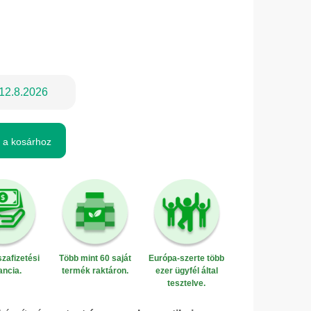
12.8.2026
 a kosárhoz
zafizetési
Több mint 60 saját
Európa-szerte több
ancia.
termék raktáron.
ezer ügyfél által
tesztelve.