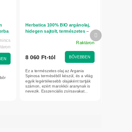
m
Herbatica 100% BIO argánolaj,
erba
hidegen sajtolt, természetes –
Következő
50 ml
termék
 nincs
Raktáron
A
ktáron
termék
átlagos
8 060 Ft-tól
BŐVEBBEN
BEN
értékelése
5-
Ez a természetes olaj az Argania
ből
Spinosa terméséből készül, és a világ
bőr
4,3
egyik legértékesebb olajaként tartják
számon, ezért marokkói aranynak is
csillag.
nevezik. Esszenciális zsírsavakat...