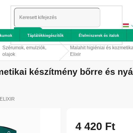
KERESÉS
ikumok
Táplálékkiegészítők
Élelmiszerek és italok
Szérumok, emulziók,
Malahit higiéniai és kozmetika
olajok
Elixir
metikai készítmény bőrre és nyál
ELIXIR
4 420 Ft