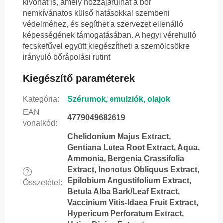
kivonat is, amely hozzájárulhat a bőr
nemkívánatos külső hatásokkal szembeni
védelméhez, és segíthet a szervezet ellenálló
képességének támogatásában. A hegyi vérehulló
fecskefűvel együtt kiegészítheti a szemölcsökre
irányuló bőrápolási rutint.
Kiegészítő paraméterek
Kategória
:
Szérumok, emulziók, olajok
EAN
4779049682619
vonalkód
:
Chelidonium Majus Extract,
Gentiana Lutea Root Extract, Aqua,
Ammonia, Bergenia Crassifolia
Extract, Inonotus Obliquus Extract,
?
Epilobium Angustifolium Extract,
Összetétel
:
Betula Alba Bark/Leaf Extract,
Vaccinium Vitis-Idaea Fruit Extract,
Hypericum Perforatum Extract,