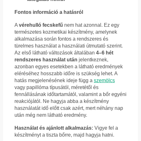
Fontos információ a hatásról
A
vérehulló fecskefű
nem hat azonnal. Ez egy
természetes kozmetikai készítmény, amelynek
alkalmazása során fontos a rendszeres és
türelmes használat a használati útmutató szerint.
Az első látható változások általában
4–6 hét
rendszeres használat után
jelentkeznek,
azonban egyes esetekben a látható eredmények
eléréséhez hosszabb időre is szükség lehet. A
hatás megjelenésének ideje függ a
szemölcs
vagy papillóma típusától, méretétől és
fennállásának időtartamától, valamint a bőr egyéni
reakciójától. Ne hagyja abba a készítmény
használatát idő előtt csak azért, mert néhány nap
után még nem látható eredmény.
Használat és ajánlott alkalmazás:
Vigye fel a
készítményt a tiszta bőrre, majd hagyja hatni.