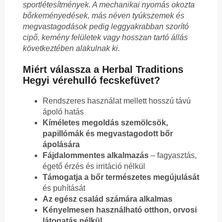
sportlétesítmények. A mechanikai nyomás okozta
bőrkeményedések, más néven tyúkszemek és
megvastagodások pedig leggyakrabban szorító
cipő, kemény felületek vagy hosszan tartó állás
következtében alakulnak ki.
Miért válassza a Herbal Traditions
Hegyi vérehulló fecskefüvet?
Rendszeres használat mellett hosszú távú
ápoló hatás
Kíméletes megoldás szemölcsök,
papillómák és megvastagodott bőr
ápolására
Fájdalommentes alkalmazás
– fagyasztás,
égető érzés és irritáció nélkül
Támogatja a bőr természetes megújulását
és puhítását
Az egész család számára alkalmas
Kényelmesen használható otthon, orvosi
látogatás nélkül