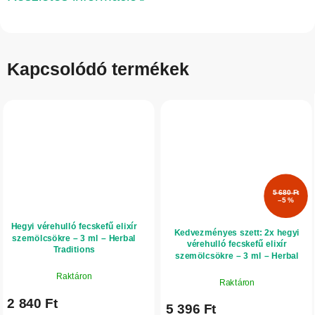
Kapcsolódó termékek
5 680 Ft
–5 %
Hegyi vérehulló fecskefű elixír
Kedvezményes szett: 2x hegyi
szemölcsökre – 3 ml – Herbal
vérehulló fecskefű elixír
Traditions
szemölcsökre – 3 ml – Herbal
Traditions
Raktáron
Raktáron
2 840 Ft
5 396 Ft