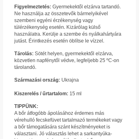
Figyelmeztetés:
Gyermekektől elzárva tartandó.
Ne használja az összetevők bármelyikével
szembeni egyéni érzékenység vagy
túlérzékenység esetén. Kizárólag külső
használatra. Kerülje a szembe és nyálkahártyára
jutást. Érintkezés esetén öblítse le vízzel.
Tárolás:
Sötét helyen, gyermekektől elzárva,
közvetlen napfénytől védve, legfeljebb 25 ºC-on
tárolandó.
Származási ország:
Ukrajna
Kiszerelés / űrtartalom:
15 ml
TIPPÜNK:
A bőr átfogóbb ápolásához érdemes más
vérehulló fecskefüvet tartalmazó termékeket vagy
a bőr támogatására szánt készítményeket is
választani. Jó választás lehet a sarkantyúka-