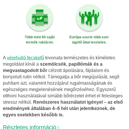
Több mint 60 saját
Európa-szerte több ezer
termék raktáron.
ügyfél által tesztelve.
A
vérehulló fecskefű
kivonata természetes és kíméletes
megoldást kínál a
szemölcsök, papillómák és a
megvastagodott bőr
célzott ápolására, fájdalom és
bonyolult rutin nélkül. Támogatja a bőr megújulását, segít
puhítani azt, valamint hozzájárul rugalmasságának és
egészséges megjelenésének megőrzéséhez. Egyszerű
otthoni használatával simább bőrérzetet érhet el felesleges
stressz nélkül.
Rendszeres használatot igényel – az első
eredmények általában 4–6 hét után jelentkeznek, de
egyes esetekben később is.
Részletes információ