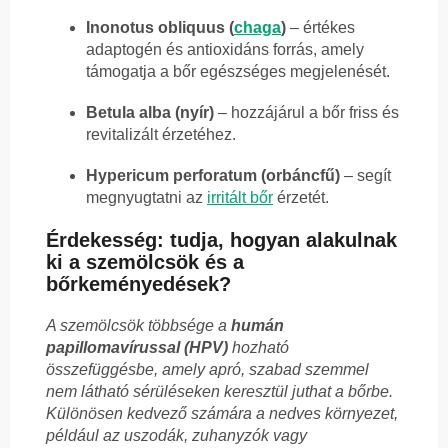
Inonotus obliquus (
chaga
)
– értékes
adaptogén és antioxidáns forrás, amely
támogatja a bőr egészséges megjelenését.
Betula alba (nyír)
– hozzájárul a bőr friss és
revitalizált érzetéhez.
Hypericum perforatum (orbáncfű)
– segít
megnyugtatni az
irritált bőr
érzetét.
Érdekesség: tudja, hogyan alakulnak
ki a szemölcsök és a
bőrkeményedések?
A szemölcsök többsége a
humán
papillomavírussal (HPV)
hozható
összefüggésbe, amely apró, szabad szemmel
nem látható sérüléseken keresztül juthat a bőrbe.
Különösen kedvező számára a nedves környezet,
például az uszodák, zuhanyzók vagy