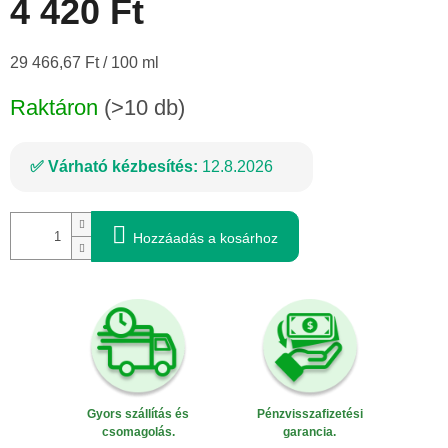
4 420 Ft
Egységár:
29 466,67 Ft / 100 ml
Raktáron
(>10 db)
Várható kézbesítés:
12.8.2026
Hozzáadás a kosárhoz
Gyors szállítás és
Pénzvisszafizetési
csomagolás.
garancia.