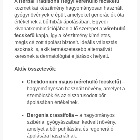
A
Herbal Traditions Hegyi vérehulló fecskefű
kozmetikai készítmény hagyományosan használt
gyógynövényekre épül, amelyeket generációk óta
értékelnek a bőrhibák ápolásában. Egyedi
kivonatkombinációjában a fő szerepet a
vérehulló
fecskefű
kapja, így a készítmény kíméletes,
mégis célzott ápolást biztosít. Ideális választás
azoknak is, akik természetesebb alternatívát
keresnek a dermatológiai eljárások helyett.
Aktív összetevők:
Chelidonium majus (vérehulló fecskefű)
–
hagyományosan használt növény, amelyet a
szemölcsök és az elszarusodott bőr
ápolásában értékelnek.
Bergenia crassifolia
– a hagyományos
szibériai gyógyászatban kedvelt növény,
amelyet a bőr puhítására és regeneráló
ápolására használnak.