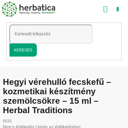
Ugrás
KOSÁ
a
fő
tartalomhoz
KERESÉS
Hegyi vérehulló fecskefű –
kozmetikai készítmény
szemölcsökre – 15 ml –
Herbal Traditions
5531
A
Nincs értékelés
Ugrás az értékeléshez