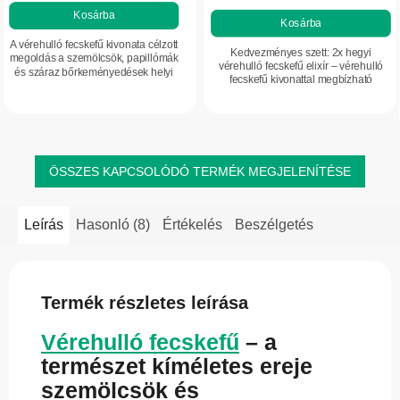
Kosárba
Kosárba
A vérehulló fecskefű kivonata célzott
Kedvezményes szett: 2x hegyi
megoldás a szemölcsök, papillómák
vérehulló fecskefű elixír – vérehulló
és száraz bőrkeményedések helyi
fecskefű kivonattal megbízható
ápolására. A készítmény hatékony
megoldás szemölcsök, papillómák és
összetétele támogatja a bőr
száraz tyúkszemek helyi kezelésére.
természetes...
Hatékony...
ÖSSZES KAPCSOLÓDÓ TERMÉK MEGJELENÍTÉSE
Leírás
Hasonló (8)
Értékelés
Beszélgetés
Termék részletes leírása
Vérehulló fecskefű
– a
természet kíméletes ereje
szemölcsök és