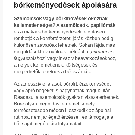
bőrkeményedések ápolására
Szemölcsök vagy bőrkinövések okoznak
kellemetlenséget?
A
szemölcsök, papillómák
és a makacs bőrkeményedések jelentősen
ronthatják a komfortérzetet, járás közben pedig
különösen zavaróak lehetnek. Sokan fájdalmas
megoldásokhoz nyúlnak, például a „
nitrogénes
fagyasztáshoz
” vagy invazív beavatkozásokhoz,
amelyek kellemetlenek, költségesek és
megterhelők lehetnek a bőr számára.
Az agresszív eljárások bőrpírt, érzékenységet
vagy apró hegeket is hagyhatnak maguk után.
Ráadásul a szemölcsök gyakran visszatérhetnek.
Bőre olyan megoldást érdemel, amely
természetesebb módon illeszkedik az ápolási
rutinba, nem jár égető érzéssel, és támogatja a
bőr saját megújulási folyamatait.