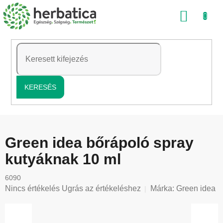
Ugrás
KOSÁ
a
fő
tartalomhoz
KERESÉS
Green idea bőrápoló spray
kutyáknak 10 ml
6090
A
Nincs értékelés
Ugrás az értékeléshez
Márka:
Green idea
termék
átlagos
értékelése