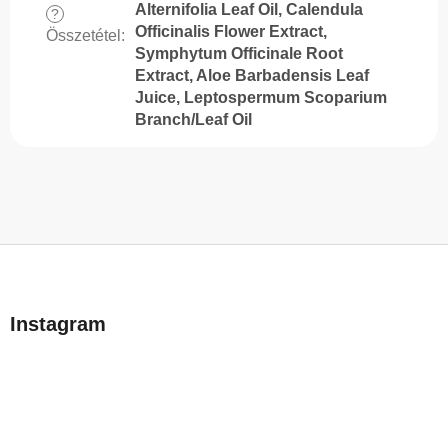
Alternifolia Leaf Oil, Calendula
?
Officinalis Flower Extract,
Összetétel
:
Symphytum Officinale Root
Extract, Aloe Barbadensis Leaf
Juice, Leptospermum Scoparium
Branch/Leaf Oil
L
á
b
Instagram
l
é
c