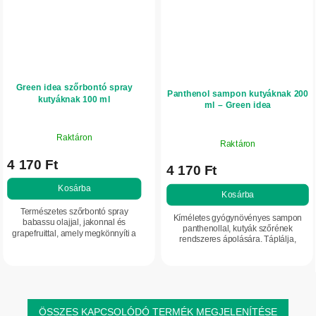
Green idea szőrbontó spray
Panthenol sampon kutyáknak 200
kutyáknak 100 ml
ml – Green idea
Raktáron
Raktáron
4 170 Ft
4 170 Ft
Kosárba
Kosárba
Természetes szőrbontó spray
Kíméletes gyógynövényes sampon
babassu olajjal, jakonnal és
panthenollal, kutyák szőrének
grapefruittal, amely megkönnyíti a
rendszeres ápolására. Táplálja,
szőr kifésülését, segít megelőzni a
regenerálja és hidratálja a szőrzetet
gubancolódást és fényt ad a
és a bőrt. Javítja a kifésülhetőséget,
bundának. Táplálja,...
fényt...
ÖSSZES KAPCSOLÓDÓ TERMÉK MEGJELENÍTÉSE