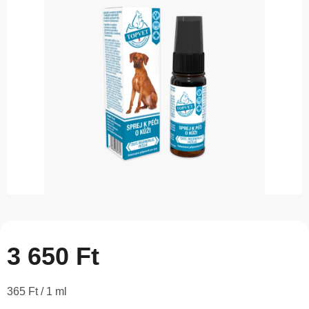
5-
ből
0,0
csillag.
3 650 Ft
Egységár:
365 Ft / 1 ml