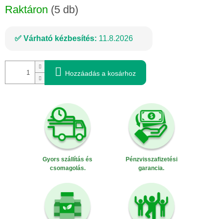
Raktáron
(5 db)
Várható kézbesítés:
11.8.2026
Hozzáadás a kosárhoz
Gyors szállítás és
Pénzvisszafizetési
csomagolás.
garancia.