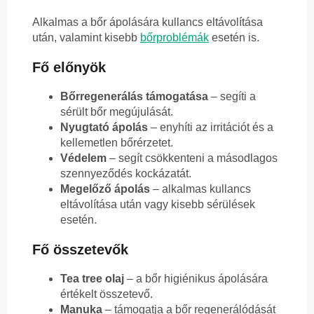
Alkalmas a bőr ápolására kullancs eltávolítása
után, valamint kisebb
bőrproblémák
esetén is.
Fő előnyök
Bőrregenerálás támogatása
– segíti a
sérült bőr megújulását.
Nyugtató ápolás
– enyhíti az irritációt és a
kellemetlen bőrérzetet.
Védelem
– segít csökkenteni a másodlagos
szennyeződés kockázatát.
Megelőző ápolás
– alkalmas kullancs
eltávolítása után vagy kisebb sérülések
esetén.
Fő összetevők
Tea tree olaj
– a bőr higiénikus ápolására
értékelt összetevő.
Manuka
– támogatja a bőr regenerálódását