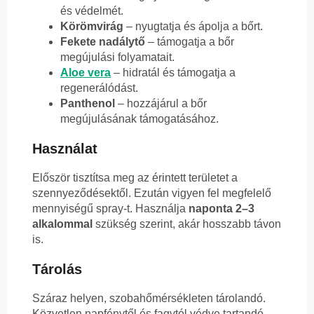
és védelmét.
Körömvirág
– nyugtatja és ápolja a bőrt.
Fekete nadálytő
– támogatja a bőr
megújulási folyamatait.
Aloe vera
– hidratál és támogatja a
regenerálódást.
Panthenol
– hozzájárul a bőr
megújulásának támogatásához.
Használat
Először tisztítsa meg az érintett területet a
szennyeződésektől. Ezután vigyen fel megfelelő
mennyiségű spray-t. Használja
naponta 2–3
alkalommal
szükség szerint, akár hosszabb távon
is.
Tárolás
Száraz helyen, szobahőmérsékleten tárolandó.
Közvetlen napfénytől és fagytól védve tartandó.