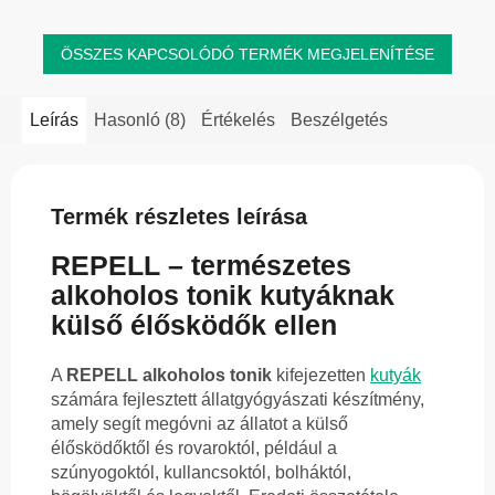
ÖSSZES KAPCSOLÓDÓ TERMÉK MEGJELENÍTÉSE
Leírás
Hasonló (8)
Értékelés
Beszélgetés
Termék részletes leírása
REPELL – természetes
alkoholos tonik kutyáknak
külső élősködők ellen
A
REPELL alkoholos tonik
kifejezetten
kutyák
számára fejlesztett állatgyógyászati készítmény,
amely segít megóvni az állatot a külső
élősködőktől és rovaroktól, például a
szúnyogoktól, kullancsoktól, bolháktól,