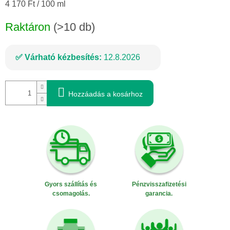
Egységár:
4 170 Ft / 100 ml
Raktáron
(>10 db)
Várható kézbesítés:
12.8.2026
Hozzáadás a kosárhoz
Gyors szállítás és
Pénzvisszafizetési
csomagolás.
garancia.