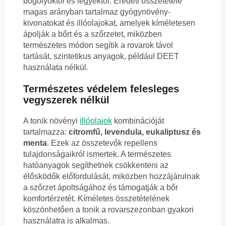
bögölyöktől és legyektől. Eredeti összetétele
magas arányban tartalmaz gyógynövény-
kivonatokat és illóolajokat, amelyek kíméletesen
ápolják a bőrt és a szőrzetet, miközben
természetes módon segítik a rovarok távol
tartását, szintetikus anyagok, például DEET
használata nélkül.
Természetes védelem felesleges
vegyszerek nélkül
A tonik növényi
illóolajok
kombinációját
tartalmazza:
citromfű, levendula, eukaliptusz és
menta
. Ezek az összetevők repellens
tulajdonságaikról ismertek. A természetes
hatóanyagok segíthetnek csökkenteni az
élősködők előfordulását, miközben hozzájárulnak
a szőrzet ápoltságához és támogatják a bőr
komfortérzetét. Kíméletes összetételének
köszönhetően a tonik a rovarszezonban gyakori
használatra is alkalmas.