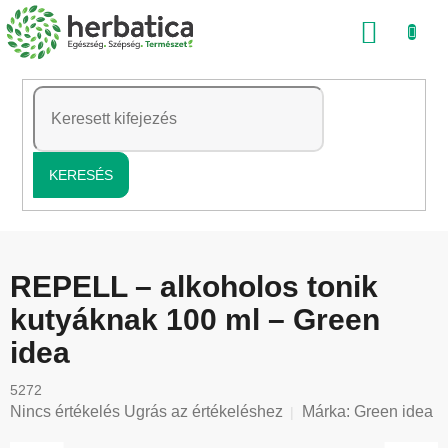
Ugrás
KOSÁ
a
fő
tartalomhoz
KERESÉS
REPELL – alkoholos tonik
kutyáknak 100 ml – Green
idea
5272
A
Nincs értékelés
Ugrás az értékeléshez
Márka:
Green idea
termék