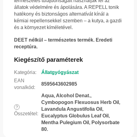
természetes tulajdonságait használják fel az
állatok védelmére és ápolására. A REPELL tonik
hatékony és biztonságos alternatívát kínál a
kémiai repellensekkel szemben – a kutya, a gazdi
és a környezet kíméletével.
DEET nélkül – természetes termék. Eredeti
receptúra.
Kiegészítő paraméterek
Kategória
:
Állatgyógyászat
EAN
8595643602985
vonalkód
:
Aqua, Alcohol Denat.,
Cymbopogon Flexuosus Herb Oil,
?
Lavandula Angustifolia Oil,
Összetétel
:
Eucalyptus Globulus Leaf Oil,
Mentha Pulegium Oil, Polysorbate
80.