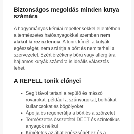
Biztonságos megoldás minden kutya
számára
A hagyományos kémiai repellensekkel ellentétben
a természetes hatóanyagokkal szemben
nem
alakul ki rezisztencia
. A tonik kíméli a kutyák
egészségét, nem szárítja a bőrt és nem terheli a
szervezetet. Ezért érzékeny bőrű vagy allergiára
hajlamos kutyák számára is ideális választás
lehet.
A REPELL tonik előnyei
Segít távol tartani a repülő és mászó
rovarokat, például a szúnyogokat, bolhákat,
kullancsokat és bögölyöket
Ápolja és regenerálja a bőrt és a szőrzetet
Természetes összetétel DEET és szintetikus
anyagok nélkül
Kíméletes az állat egészségéhez és a