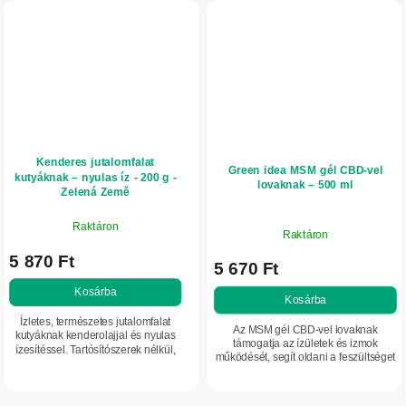
Kenderes jutalomfalat
Green idea MSM gél CBD-vel
kutyáknak – nyulas íz - 200 g -
lovaknak – 500 ml
Zelená Země
Raktáron
Raktáron
5 870 Ft
5 670 Ft
Kosárba
Kosárba
Ízletes, természetes jutalomfalat
Az MSM gél CBD-vel lovaknak
kutyáknak kenderolajjal és nyulas
támogatja az ízületek és izmok
ízesítéssel. Tartósítószerek nélkül,
működését, segít oldani a feszültséget
természetes alapanyagokból készül.
és mérsékelni az izomfáradtság
Érzékeny emésztésű kutyák
érzetét. Ideális fokozott terhelés,
számára is...
regeneráció...