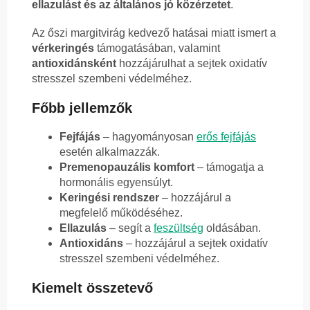
ellazulást és az általános jó közérzetet
.
Az őszi margitvirág kedvező hatásai miatt ismert a
vérkeringés
támogatásában, valamint
antioxidánsként
hozzájárulhat a sejtek oxidatív
stresszel szembeni védelméhez.
Főbb jellemzők
Fejfájás
– hagyományosan
erős fejfájás
esetén alkalmazzák.
Premenopauzális komfort
– támogatja a
hormonális egyensúlyt.
Keringési rendszer
– hozzájárul a
megfelelő működéséhez.
Ellazulás
– segít a
feszültség
oldásában.
Antioxidáns
– hozzájárul a sejtek oxidatív
stresszel szembeni védelméhez.
Kiemelt összetevő