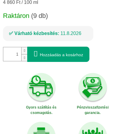
Egységár:
4 860 Ft / 100 ml
Raktáron
(9 db)
Várható kézbesítés:
11.8.2026
Hozzáadás a kosárhoz
Gyors szállítás és
Pénzvisszafizetési
csomagolás.
garancia.