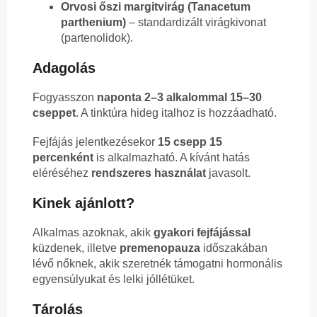
Orvosi őszi margitvirág (Tanacetum
parthenium)
– standardizált virágkivonat
(partenolidok).
Adagolás
Fogyasszon
naponta 2–3 alkalommal 15–30
cseppet
. A tinktúra hideg italhoz is hozzáadható.
Fejfájás jelentkezésekor
15 csepp 15
percenként
is alkalmazható. A kívánt hatás
eléréséhez
rendszeres használat
javasolt.
Kinek ajánlott?
Alkalmas azoknak, akik
gyakori fejfájással
küzdenek, illetve
premenopauza
időszakában
lévő nőknek, akik szeretnék támogatni hormonális
egyensúlyukat és lelki jóllétüket.
Tárolás