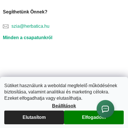
Segíthetünk Önnek?
szia@herbatica.hu
Minden a csapatunkról
Sütiket használunk a weboldal megfelelő működésének
biztosítása, valamint analitikai és marketing célokra.
Shoptet készítette
Ezeket elfogadhatja vagy elutasíthatja.
Beállítások
Copyright 2026
Herbatica.hu
. Minden jog fenntartva.
Süti
Elutasítom
Elfogadom
beállítások szerkesztése