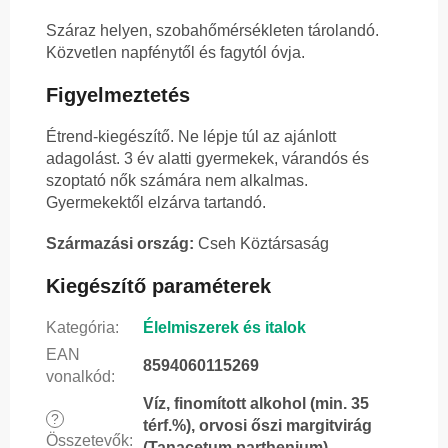
Száraz helyen, szobahőmérsékleten tárolandó.
Közvetlen napfénytől és fagytól óvja.
Figyelmeztetés
Étrend-kiegészítő. Ne lépje túl az ajánlott
adagolást. 3 év alatti gyermekek, várandós és
szoptató nők számára nem alkalmas.
Gyermekektől elzárva tartandó.
Származási ország:
Cseh Köztársaság
Kiegészítő paraméterek
Kategória
:
Élelmiszerek és italok
EAN
8594060115269
vonalkód
:
Víz, finomított alkohol (min. 35
?
térf.%), orvosi őszi margitvirág
Összetevők
:
(Tanacetum parthenium)