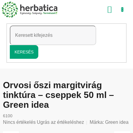
Ugrás
KOSÁ
a
fő
tartalomhoz
KERESÉS
Orvosi őszi margitvirág
tinktúra – cseppek 50 ml –
Green idea
6100
A
Nincs értékelés
Ugrás az értékeléshez
Márka:
Green idea
termék