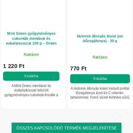
Mint Green gyógynövényes
Hutorok áfonyás kisiel por
cukorkák mentával és
(tőzegáfonya) - 30 g
eukaliptusszal 100 g – Green
idea
Raktáron
Raktáron
1 220 Ft
770 Ft
Kosárba
Kosárba
A Mint Green mentával és
A Hutorok áfonyás kisiel instant porital
eukaliptusszal készült
tőzegáfonya ízzel és C-vitamin-
gyógynövényes cukorkák frissítik a
tartalommal. Forró vízzel felöntve sűrű,
leheletet, nyugtató érzetet adnak a
gyümölcsös ital készíthető belőle,
toroknak, és támogatják a légutak
kellemesen édes-savanykás...
komfortját. Természetes...
ÖSSZES KAPCSOLÓDÓ TERMÉK MEGJELENÍTÉSE