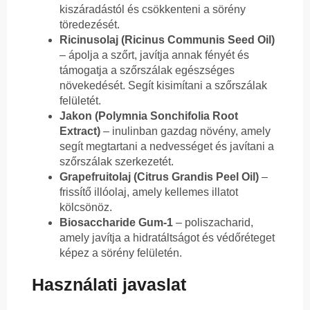
kiszáradástól és csökkenteni a sörény
töredezését.
Ricinusolaj (Ricinus Communis Seed Oil)
– ápolja a szőrt, javítja annak fényét és
támogatja a szőrszálak egészséges
növekedését. Segít kisimítani a szőrszálak
felületét.
Jakon (Polymnia Sonchifolia Root
Extract)
– inulinban gazdag növény, amely
segít megtartani a nedvességet és javítani a
szőrszálak szerkezetét.
Grapefruitolaj (Citrus Grandis Peel Oil)
–
frissítő illóolaj, amely kellemes illatot
kölcsönöz.
Biosaccharide Gum-1
– poliszacharid,
amely javítja a hidratáltságot és védőréteget
képez a sörény felületén.
Használati javaslat