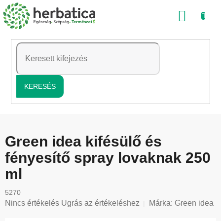
Ugrás
KOSÁ
a
fő
tartalomhoz
KERESÉS
Green idea kifésülő és
fényesítő spray lovaknak 250
ml
5270
A
Nincs értékelés
Ugrás az értékeléshez
Márka:
Green idea
termék