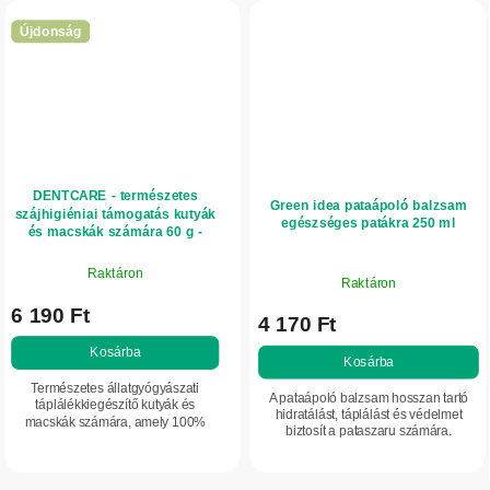
Újdonság
DENTCARE - természetes
Green idea pataápoló balzsam
szájhigiéniai támogatás kutyák
egészséges patákra 250 ml
és macskák számára 60 g -
Valsam Vet
Raktáron
Raktáron
6 190 Ft
4 170 Ft
Kosárba
Kosárba
Természetes állatgyógyászati
A pataápoló balzsam hosszan tartó
táplálékkiegészítő kutyák és
hidratálást, táplálást és védelmet
macskák számára, amely 100%
biztosít a pataszaru számára.
Ascophyllum nodosum tengeri algát
Támogatja a pata rugalmasságát és
tartalmaz. Támogatja a
ellenálló képességét, segít felkészíteni
szájhigiéniát, segít csökkenteni a...
a...