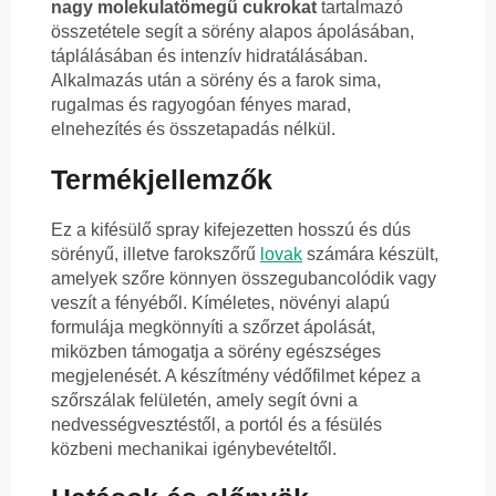
nagy molekulatömegű cukrokat
tartalmazó
összetétele segít a sörény alapos ápolásában,
táplálásában és intenzív hidratálásában.
Alkalmazás után a sörény és a farok sima,
rugalmas és ragyogóan fényes marad,
elnehezítés és összetapadás nélkül.
Termékjellemzők
Ez a kifésülő spray kifejezetten hosszú és dús
sörényű, illetve farokszőrű
lovak
számára készült,
amelyek szőre könnyen összegubancolódik vagy
veszít a fényéből. Kíméletes, növényi alapú
formulája megkönnyíti a szőrzet ápolását,
miközben támogatja a sörény egészséges
megjelenését. A készítmény védőfilmet képez a
szőrszálak felületén, amely segít óvni a
nedvességvesztéstől, a portól és a fésülés
közbeni mechanikai igénybevételtől.