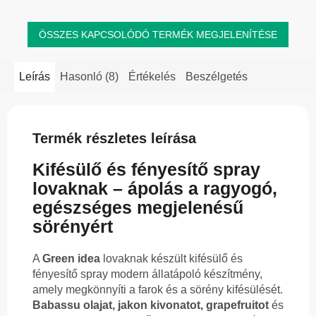
ÖSSZES KAPCSOLÓDÓ TERMÉK MEGJELENÍTÉSE
Leírás
Hasonló (8)
Értékelés
Beszélgetés
Termék részletes leírása
Kifésülő és fényesítő spray
lovaknak – ápolás a ragyogó,
egészséges megjelenésű
sörényért
A
Green idea
lovaknak készült kifésülő és
fényesítő spray modern állatápoló készítmény,
amely megkönnyíti a farok és a sörény kifésülését.
Babassu olajat, jakon kivonatot, grapefruitot
és