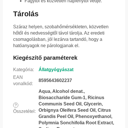
Fagytól és közvetlen napfénytől védje.
Tárolás
Száraz helyen, szobahőmérsékleten, közvetlen
hőtől és nedvességtől távol tárolja. Az eredeti
csomagolásban, jól lezárva tartandó, hogy a
hatóanyagok ne párologjanak el.
Kiegészítő paraméterek
Kategória
:
Állatgyógyászat
EAN
8595643602237
vonalkód
:
Aqua, Alcohol denat.,
Biosaccharide Gum-1, Ricinus
Communis Seed Oil, Glycerin,
?
Orbignya Oleifera Seed Oil, Citrus
Összetétel
:
Grandis Peel Oil, Phenoxyethanol,
Polymnia Sonchifolia Root Extract,