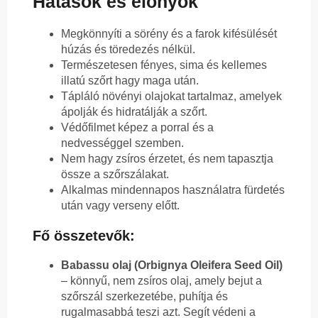
Hatások és előnyök
Megkönnyíti a sörény és a farok kifésülését
húzás és töredezés nélkül.
Természetesen fényes, sima és kellemes
illatú szőrt hagy maga után.
Tápláló növényi olajokat tartalmaz, amelyek
ápolják és hidratálják a szőrt.
Védőfilmet képez a porral és a
nedvességgel szemben.
Nem hagy zsíros érzetet, és nem tapasztja
össze a szőrszálakat.
Alkalmas mindennapos használatra fürdetés
után vagy verseny előtt.
Fő összetevők:
Babassu olaj (Orbignya Oleifera Seed Oil)
– könnyű, nem zsíros olaj, amely bejut a
szőrszál szerkezetébe, puhítja és
rugalmasabbá teszi azt. Segít védeni a