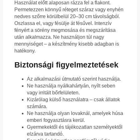
Használat előtt alaposan rázza fel a flakont.
Permetezzen könnyű réteget száraz vagy enyhén
nedves szőrre körülbelül 20–30 cm távolságból.
Oszlassa el, vagy fésülje át fésűvel. Intenzív
fényért a sörény megmosása és megszárítása
után alkalmazza. Ne használjon túl nagy
mennyiséget – a készítmény kisebb adagban is
hatékony.
Biztonsági figyelmeztetések
Az alkalmazási útmutató szerint használja.
Ne használja nyálkahártyán, nyílt seben
vagy irritált bőrfelületen.
Kizárólag külső használatra – csak állatok
számára.
Ne használja olyan lovaknál, amelyek húsa
emberi fogyasztásra kerül.
Gyermekektől és tájékozatlan személyektől
elzárva tartandó.