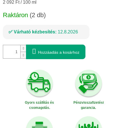
Egységár:
2 092 Ft / 100 ml
Raktáron
(2 db)
Várható kézbesítés:
12.8.2026
Hozzáadás a kosárhoz
Gyors szállítás és
Pénzvisszafizetési
csomagolás.
garancia.