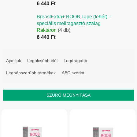
6 440 Ft
BreastExtra+ BOOB Tape (fehér) –
speciális mellragasztó szalag
Raktáron
(4 db)
6 440 Ft
T
e
Ajánljuk
Legolcsóbb elöl
Legdrágább
r
Legnépszerűbb termékek
ABC szerint
m
é
k
SZŰRŐ MEGNYITÁSA
e
T
k
e
r
r
e
m
n