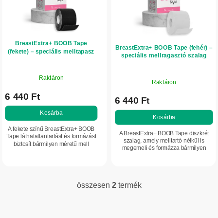
é
d
k
e
e
z
BreastExtra+ BOOB Tape
k
é
BreastExtra+ BOOB Tape (fehér) –
(fekete) – speciális melltapasz
speciális mellragasztó szalag
l
s
i
e
Raktáron
Raktáron
s
6 440 Ft
t
6 440 Ft
á
Kosárba
Kosárba
j
A fekete színű BreastExtra+ BOOB
A BreastExtra+ BOOB Tape diszkrét
Tape láthatatlantartást és formázást
a
szalag, amely melltartó nélkül is
biztosít bármilyen méretű mell
megemeli és formázza bármilyen
számára. Ideális melltartó nélküli,
méretű mellet. Tökéletes kivágott
nyitott hátú vagy vállat szabadon
ruhákhoz, hipoallergén, latexmentes,
hagyó...
5...
összesen
2
termék
L
i
s