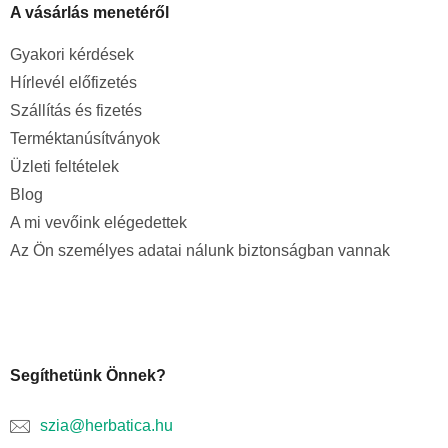
A vásárlás menetéről
Gyakori kérdések
Hírlevél előfizetés
Szállítás és fizetés
Terméktanúsítványok
Üzleti feltételek
Blog
A mi vevőink elégedettek
Az Ön személyes adatai nálunk biztonságban vannak
Segíthetünk Önnek?
szia@herbatica.hu