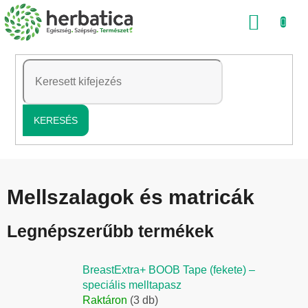
Ugrás
KOSÁ
a
fő
tartalomhoz
KERESÉS
Mellszalagok és matricák
Legnépszerűbb termékek
BreastExtra+ BOOB Tape (fekete) –
speciális melltapasz
Raktáron
(3 db)