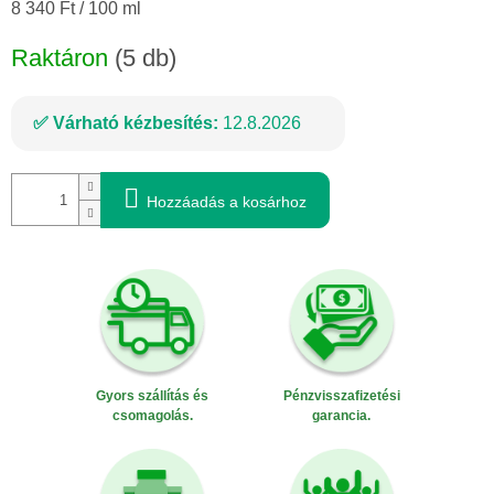
Egységár:
8 340 Ft / 100 ml
Raktáron
(5 db)
Várható kézbesítés:
12.8.2026
Hozzáadás a kosárhoz
Gyors szállítás és
Pénzvisszafizetési
csomagolás.
garancia.