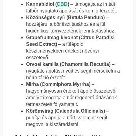
Kannabidiol (
CBD
)
– támogatja az irritált
fülbőr nyugtató ápolását és komfortérzetét.
Közönséges nyír (Betula Pendula)
–
hozzájárul a bőr tisztításához és a fül
higiénikus környezetének fenntartásához.
Grapefruitmag-kivonat (Citrus Paradisi
Seed Extract)
– a fülápoló
készítményekben értékelt növényi
összetevő.
Orvosi kamilla (Chamomilla Recutita)
–
nyugtató ápolást nyújt és segít mérsékelni a
bőrirritáció érzetét.
Mirha (Commiphora Myrrha)
–
hagyományosan értékelt ápoló összetevő,
amely támogatja a bőr regenerálódásának
természetes folyamatait.
Körömvirág (Calendula Officinalis)
–
puhítja és ápolja a bőrt, valamint segít
megóvni a kiszáradástól.