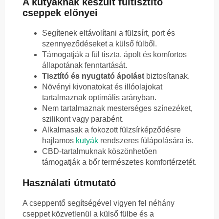
A kutyáknak készült fültisztító
cseppek előnyei
Segítenek eltávolítani a fülzsírt, port és
szennyeződéseket a külső fülből.
Támogatják a fül tiszta, ápolt és komfortos
állapotának fenntartását.
Tisztító és nyugtató ápolást
biztosítanak.
Növényi kivonatokat és illóolajokat
tartalmaznak optimális arányban.
Nem tartalmaznak mesterséges színezéket,
szilikont vagy parabént.
Alkalmasak a fokozott fülzsírképződésre
hajlamos
kutyák
rendszeres fülápolására is.
CBD-tartalmuknak köszönhetően
támogatják a bőr természetes komfortérzetét.
Használati útmutató
A cseppentő segítségével vigyen fel néhány
cseppet közvetlenül a külső fülbe és a