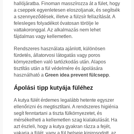
hallójáratba. Finoman masszírozza át a fület, hogy
a cseppek egyenletesen eloszoljanak, és segítsék
a szennyeződések, illetve a fülzsír fellazítását. A
felesleges folyadékot óvatosan törölje le
vattakoronggal. Az alkalmazás nem lehet
fájdalmas vagy kellemetlen.
Rendszeres használata ajánlott, különösen
fürdetés, állatorvosi látogatás vagy poros
környezetben való tartózkodás után. Alapos
tisztítás után a fül védelmére és ápolására
használható a
Green idea prevent fülcsepp
.
Ápolási tipp kutyája füléhez
A kutya fülét érdemes legalább hetente egyszer
ellenőrizni és megtisztítani. A rendszeres higiénia
segít fenntartani a tiszta fülkörnyezetet, és
mérsékelheti a kellemetlen szag kialakulását. Ha
azt észleli, hogy a kutya gyakran rázza a fejét,
vakarja a fülét, vagy a fül belseje kipirosodott, az