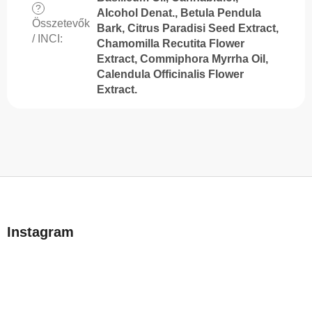
?
Alcohol Denat., Betula Pendula
Összetevők
Bark, Citrus Paradisi Seed Extract,
/ INCI
:
Chamomilla Recutita Flower
Extract, Commiphora Myrrha Oil,
Calendula Officinalis Flower
Extract.
L
á
b
Instagram
l
é
c