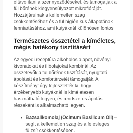
eltávolítani a szennyeződéseket, és támogatják a
fül bőrének kiegyensúlyozott mikroflóráját.
Hozzájárulnak a kellemetlen szag
csökkentéséhez és a fül higiénikus állapotának
fenntartásához, ami kutyáknál különösen fontos.
Természetes összetétel a kíméletes,
mégis hatékony tisztításért
Az egyedi receptúra alkoholos alapot, növényi
kivonatokat és illóolajokat kombinál. Az
összetevők a fül bőrének tisztítását, nyugtató
ápolását és komfortérzetét támogatják. A
készítményt úgy fejlesztették ki, hogy
érzékenyebb kutyáknál is kíméletesen
használható legyen, és rendszeres ápolás
részeként is alkalmazható legyen.
Bazsalikomolaj (Ocimum Basilicum Oil)
–
segít a kellemetlen szag és a felesleges
fülzsír csökkentésében.