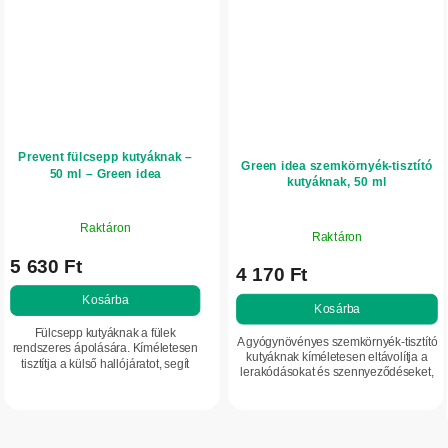
Prevent fülcsepp kutyáknak –
Green idea szemkörnyék-tisztító
50 ml – Green idea
kutyáknak, 50 ml
Raktáron
Raktáron
5 630 Ft
4 170 Ft
Kosárba
Kosárba
Fülcsepp kutyáknak a fülek
A gyógynövényes szemkörnyék-tisztító
rendszeres ápolására. Kíméletesen
kutyáknak kíméletesen eltávolítja a
tisztítja a külső hallójáratot, segít
lerakódásokat és szennyeződéseket,
puhán tartani a bőrt és támogatja
valamint támogatja a szem és a
annak komfortérzetét. Növényi
szemkörnyék ápolását. A rendszeres...
illóolajokat...