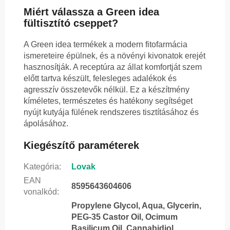
Miért válassza a Green idea
fültisztító cseppet?
A Green idea termékek a modern fitofarmácia
ismereteire épülnek, és a növényi kivonatok erejét
hasznosítják. A receptúra az állat komfortját szem
előtt tartva készült, felesleges adalékok és
agresszív összetevők nélkül. Ez a készítmény
kíméletes, természetes és hatékony segítséget
nyújt kutyája fülének rendszeres tisztításához és
ápolásához.
Kiegészítő paraméterek
Kategória
:
Lovak
EAN
8595643604606
vonalkód
:
Propylene Glycol, Aqua, Glycerin,
PEG-35 Castor Oil, Ocimum
Basilicum Oil, Cannabidiol,