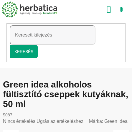
Ugrás
KOSÁ
a
fő
tartalomhoz
KERESÉS
Green idea alkoholos
fültisztító cseppek kutyáknak,
50 ml
5087
A
Nincs értékelés
Ugrás az értékeléshez
Márka:
Green idea
termék