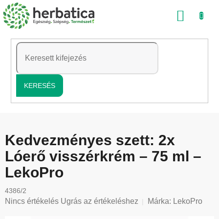
Ugrás
KOSÁ
a
fő
tartalomhoz
KERESÉS
Kedvezményes szett: 2x
Lóerő visszérkrém – 75 ml –
LekoPro
4386/2
A
Nincs értékelés
Ugrás az értékeléshez
Márka:
LekoPro
termék