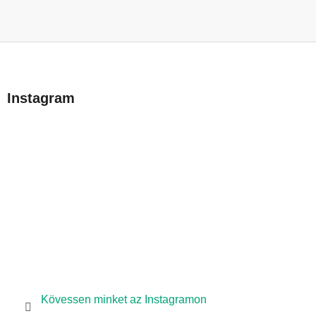
L
á
b
Instagram
l
é
c
Kövessen minket az Instagramon