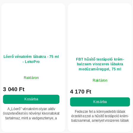
Lóerő vénakrém lábakra - 75 ml
FBT hűsítő testápoló krém-
- LekoPro
balzsam visszeres lábakra
medúzaméreggel, 75 ml
Raktáron
Raktáron
3 040 Ft
4 170 Ft
Kosárba
Kosárba
A „Lóerő” vénakrém olyan aktív
Fedezze fel a könnyedebb lábak
összetevőket és növényi kivonatokat
érzetét ezzel a hűsítő testápoló krém-
tartalmaz, mint a vadgesztenye, a
balzsammal, amelyet visszeres lábak
rutin és a ginkgo. Ideális választás a
ápolására fejlesztettek ki. Egyedülálló
fáradt, nehéz érzetű lábak
összetétele medúzaméreggel és...
ápolására,...