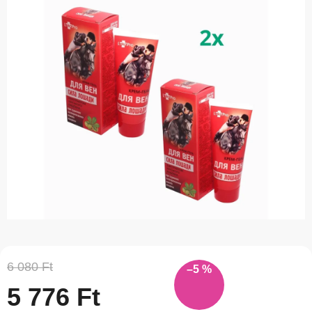
átlagos
értékelése
5-
ből
0,0
csillag.
6 080 Ft
–5 %
5 776 Ft