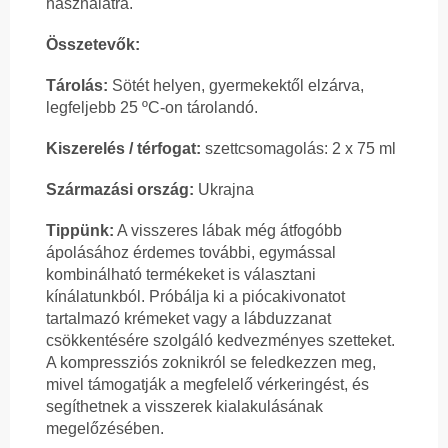
használatra.
Összetevők:
Tárolás:
Sötét helyen, gyermekektől elzárva,
legfeljebb 25 ºC-on tárolandó.
Kiszerelés / térfogat:
szettcsomagolás: 2 x 75 ml
Származási ország:
Ukrajna
Tippünk:
A visszeres lábak még átfogóbb
ápolásához érdemes további, egymással
kombinálható termékeket is választani
kínálatunkból. Próbálja ki a piócakivonatot
tartalmazó krémeket vagy a lábduzzanat
csökkentésére szolgáló kedvezményes szetteket.
A kompressziós zoknikról se feledkezzen meg,
mivel támogatják a megfelelő vérkeringést, és
segíthetnek a visszerek kialakulásának
megelőzésében.