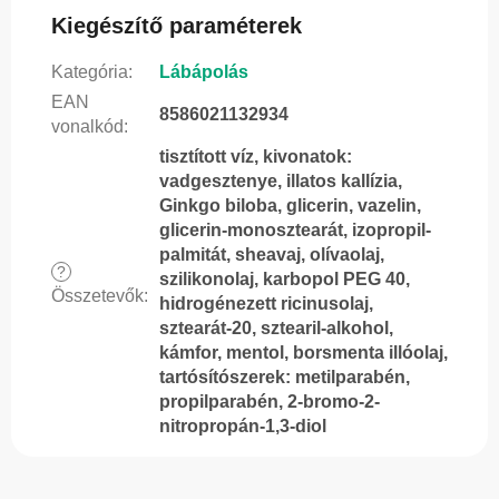
Kiegészítő paraméterek
Kategória
:
Lábápolás
EAN
8586021132934
vonalkód
:
tisztított víz, kivonatok:
vadgesztenye, illatos kallízia,
Ginkgo biloba, glicerin, vazelin,
glicerin-monosztearát, izopropil-
palmitát, sheavaj, olívaolaj,
?
szilikonolaj, karbopol PEG 40,
Összetevők
:
hidrogénezett ricinusolaj,
sztearát-20, sztearil-alkohol,
kámfor, mentol, borsmenta illóolaj,
tartósítószerek: metilparabén,
propilparabén, 2-bromo-2-
nitropropán-1,3-diol