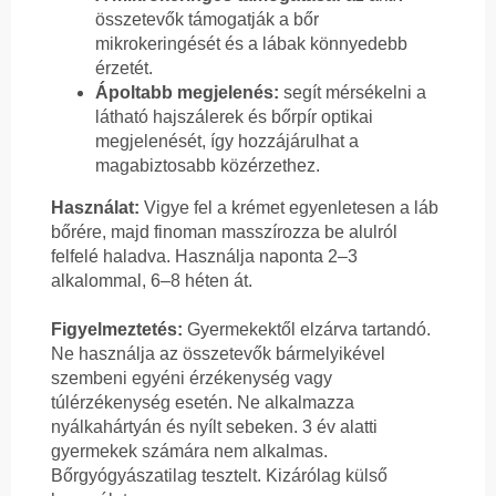
összetevők támogatják a bőr
mikrokeringését és a lábak könnyedebb
érzetét.
Ápoltabb megjelenés:
segít mérsékelni a
látható hajszálerek és bőrpír optikai
megjelenését, így hozzájárulhat a
magabiztosabb közérzethez.
Használat:
Vigye fel a krémet egyenletesen a láb
bőrére, majd finoman masszírozza be alulról
felfelé haladva. Használja naponta 2–3
alkalommal, 6–8 héten át.
Figyelmeztetés:
Gyermekektől elzárva tartandó.
Ne használja az összetevők bármelyikével
szembeni egyéni érzékenység vagy
túlérzékenység esetén. Ne alkalmazza
nyálkahártyán és nyílt sebeken. 3 év alatti
gyermekek számára nem alkalmas.
Bőrgyógyászatilag tesztelt. Kizárólag külső