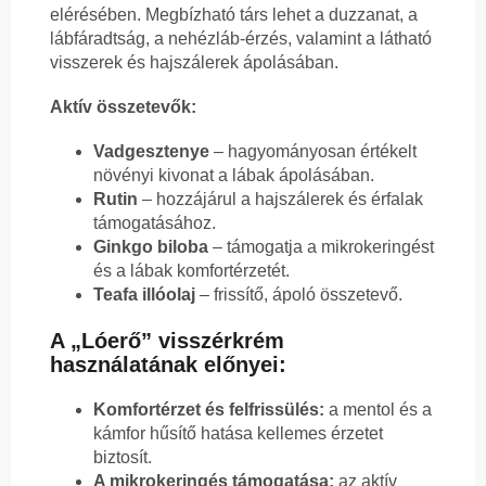
elérésében. Megbízható társ lehet a duzzanat, a
lábfáradtság, a nehézláb-érzés, valamint a látható
visszerek és hajszálerek ápolásában.
Aktív összetevők:
Vadgesztenye
– hagyományosan értékelt
növényi kivonat a lábak ápolásában.
Rutin
– hozzájárul a hajszálerek és érfalak
támogatásához.
Ginkgo biloba
– támogatja a mikrokeringést
és a lábak komfortérzetét.
Teafa illóolaj
– frissítő, ápoló összetevő.
A „Lóerő” visszérkrém
használatának előnyei:
Komfortérzet és felfrissülés:
a mentol és a
kámfor hűsítő hatása kellemes érzetet
biztosít.
A mikrokeringés támogatása:
az aktív