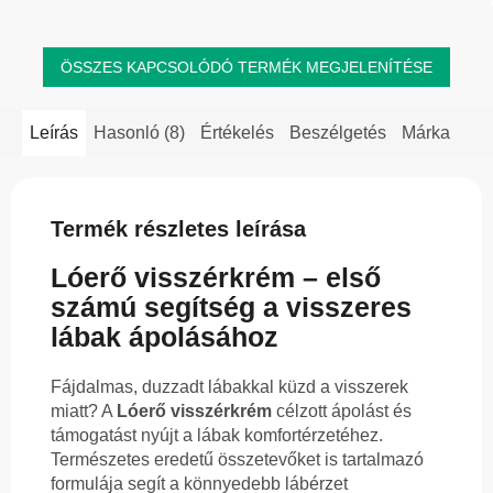
ÖSSZES KAPCSOLÓDÓ TERMÉK MEGJELENÍTÉSE
Leírás
Hasonló (8)
Értékelés
Beszélgetés
Márka
Termék részletes leírása
Lóerő visszérkrém – első
számú segítség a visszeres
lábak ápolásához
Fájdalmas, duzzadt lábakkal küzd a visszerek
miatt? A
Lóerő visszérkrém
célzott ápolást és
támogatást nyújt a lábak komfortérzetéhez.
Természetes eredetű összetevőket is tartalmazó
formulája segít a könnyedebb lábérzet