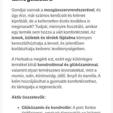
Gondjai vannak a
mozgásszervrendszerével
, és
úgy érzi, már számos kenőcsöt és krémet
kipróbált, de a kellemetlen érzés továbbra is
megmaradt? Tudjuk, mennyire frusztráló, amikor
egy termék sem hozza a várt komfortérzetet. Az
izmok, ízületek és térdek fájdalma
könnyen
keresztülhúzhatja a terveit, és jelentősen
korlátozhatja kedvenc tevékenységeiben.
A Herbatica megérti ezt, ezért egy különleges
terméket kínál
kondroitinnal és glükózaminnal
,
valamint olyan természetes kivonatokkal, mint a
mumio, rutin
,
körömvirág, útifű, fenyő és kamilla
. A
krém hozzájárulhat a gyorsabb komfortérzethez,
és támogatja a regenerációt.
Aktív összetevők:
Glükózamin és kondroitin:
A porc fontos