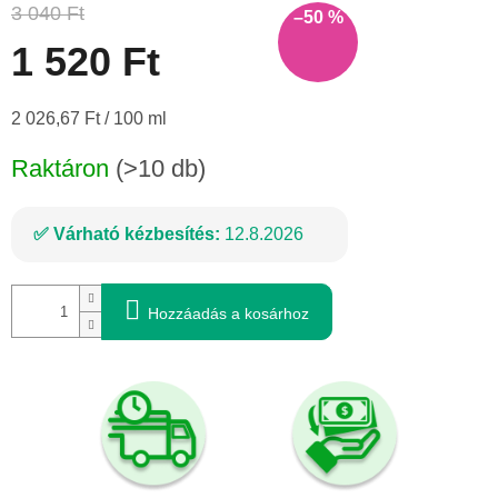
3 040 Ft
–50 %
1 520 Ft
Egységár:
2 026,67 Ft / 100 ml
Raktáron
(>10 db)
Várható kézbesítés:
12.8.2026
Hozzáadás a kosárhoz