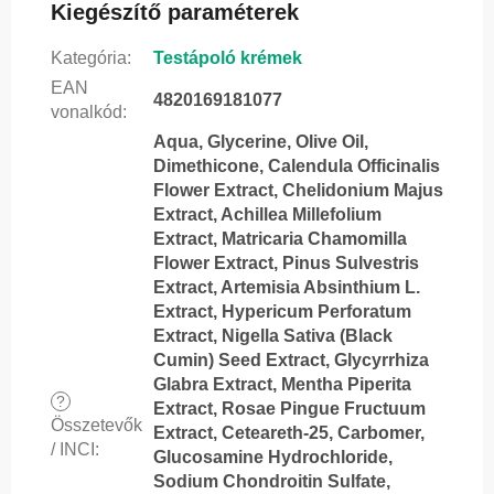
Kiegészítő paraméterek
Kategória
:
Testápoló krémek
EAN
4820169181077
vonalkód
:
Aqua, Glycerine, Olive Oil,
Dimethicone, Calendula Officinalis
Flower Extract, Chelidonium Majus
Extract, Achillea Millefolium
Extract, Matricaria Chamomilla
Flower Extract, Pinus Sulvestris
Extract, Artemisia Absinthium L.
Extract, Hypericum Perforatum
Extract, Nigella Sativa (Black
Cumin) Seed Extract, Glycyrrhiza
Glabra Extract, Mentha Piperita
?
Extract, Rosae Pingue Fructuum
Összetevők
Extract, Ceteareth-25, Carbomer,
/ INCI
:
Glucosamine Hydrochloride,
Sodium Chondroitin Sulfate,