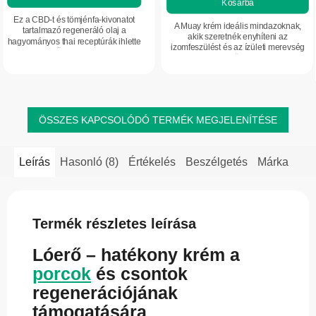
Kosárba
5-
Ez a CBD-t és tömjénfa-kivonatot
ből
A Muay krém ideális mindazoknak,
tartalmazó regeneráló olaj a
5,0
akik szeretnék enyhíteni az
hagyományos thai receptúrák ihlette
izomfeszülést és az ízületi merevség
csillag.
készítmény. Összetétele és hatása
érzetét. Legyen Ön sportoló, fizikai
hasonló a Namman Muay azonos
munkát végez, vagy az izmok és
gyártótól...
ízületek...
ÖSSZES KAPCSOLÓDÓ TERMÉK MEGJELENÍTÉSE
Leírás
Hasonló (8)
Értékelés
Beszélgetés
Márka
Termék részletes leírása
Lóerő – hatékony krém a
porcok
és csontok
regenerációjának
támogatására