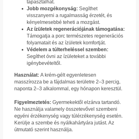
tapasztalhat.
Jobb mozgékonyság:
Segíthet
visszanyerni a rugalmasság érzetét, és
kényelmesebbé teheti a mozgást.
Az ízületek regenerációjának támogatása:
Támogatja a porc természetes regenerációs
folyamatait és az ízületek komfortját.
Védelem a túlterheléssel szemben:
Segíthet óvni az ízületeket a további
igénybevételtől.
Használat:
A krém-gélt egyenletesen
masszírozza be a fájdalmas területre 2–3 percig,
naponta 2–3 alkalommal, egy hónapon keresztül.
Figyelmeztetés:
Gyermekektől elzárva tartandó.
Ne használja valamely összetevővel szembeni
egyéni érzékenység vagy túlérzékenység esetén.
Kerülje a szembe és nyálkahártyára jutást. Az
útmutató szerint használja.