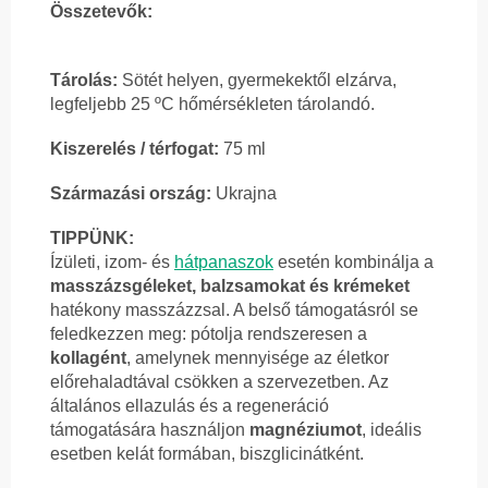
Összetevők:
Tárolás:
Sötét helyen, gyermekektől elzárva,
legfeljebb 25 ºC hőmérsékleten tárolandó.
Kiszerelés / térfogat:
75 ml
Származási ország:
Ukrajna
TIPPÜNK:
Ízületi, izom- és
hátpanaszok
esetén kombinálja a
masszázsgéleket, balzsamokat és krémeket
hatékony masszázzsal. A belső támogatásról se
feledkezzen meg: pótolja rendszeresen a
kollagént
, amelynek mennyisége az életkor
előrehaladtával csökken a szervezetben. Az
általános ellazulás és a regeneráció
támogatására használjon
magnéziumot
, ideális
esetben kelát formában, biszglicinátként.