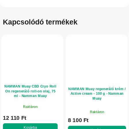
Kapcsolódó termékek
NAMMAN Muay CBD Cryo Roll
NAMMAN Muay regeneráló krém /
On regeneráló roll-on olaj, 75
Active cream - 100 g - Namman
ml - Namman Muay
Muay
Raktáron
A
Raktáron
termék
12 110 Ft
8 100 Ft
átlagos
értékelése
Kosárba