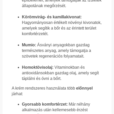
építőelemei, amelyek támogatják az ízületek
állapotának megőrzését.
Körömvirág- és kamillakivonat:
Hagyományosan értékelt növényi kivonatok,
amelyek segítik a bőr és az érintett terület
komfortérzetét.
Mumio:
Ásványi anyagokban gazdag
természetes anyag, amely támogatja a
szövetek regenerációs folyamatait.
Homoktövisolaj:
Vitaminokban és
antioxidánsokban gazdag olaj, amely segít
táplálni és óvni a bőrt.
A krém rendszeres használata több
előnnyel
járhat:
Gyorsabb komfortérzet:
Már néhány
alkalmazás után kellemesebb érzést