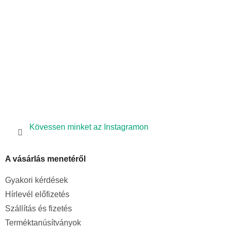
é
c
Kövessen minket az Instagramon
A vásárlás menetéről
Gyakori kérdések
Hírlevél előfizetés
Szállítás és fizetés
Terméktanúsítványok