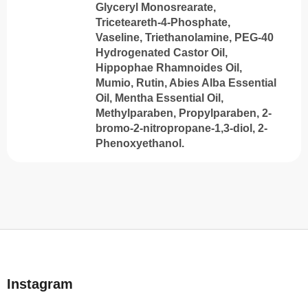
Glyceryl Monosrearate,
Triceteareth-4-Phosphate,
Vaseline, Triethanolamine, PEG-40
Hydrogenated Castor Oil,
Hippophae Rhamnoides Oil,
Mumio, Rutin, Abies Alba Essential
Oil, Mentha Essential Oil,
Methylparaben, Propylparaben, 2-
bromo-2-nitropropane-1,3-diol, 2-
Phenoxyethanol.
L
á
b
Instagram
l