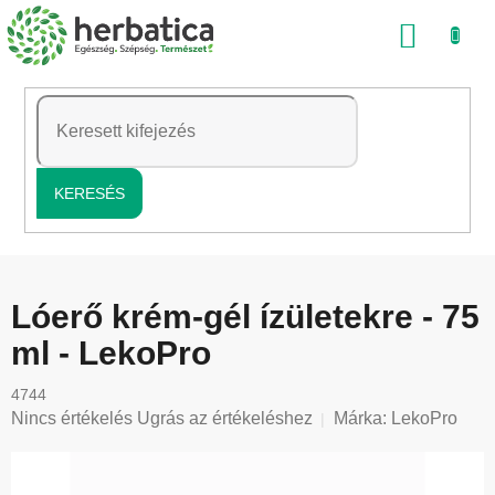
Ugrás
KOSÁ
a
fő
tartalomhoz
KERESÉS
Lóerő krém-gél ízületekre - 75
ml - LekoPro
4744
A
Nincs értékelés
Ugrás az értékeléshez
Márka:
LekoPro
termék
átlagos
értékelése