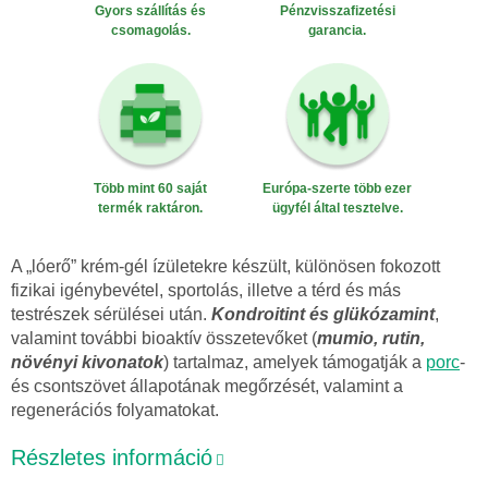
Gyors szállítás és
Pénzvisszafizetési
csomagolás.
garancia.
Több mint 60 saját
Európa-szerte több ezer
termék raktáron.
ügyfél által tesztelve.
A „lóerő” krém-gél ízületekre készült, különösen fokozott
fizikai igénybevétel, sportolás, illetve a térd és más
testrészek sérülései után.
Kondroitint és glükózamint
,
valamint további bioaktív összetevőket (
mumio, rutin,
növényi kivonatok
) tartalmaz, amelyek támogatják a
porc
-
és csontszövet állapotának megőrzését, valamint a
regenerációs folyamatokat.
Részletes információ