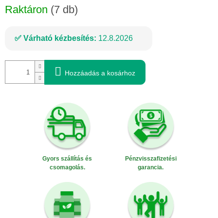
Raktáron
(7 db)
Várható kézbesítés:
12.8.2026
Hozzáadás a kosárhoz
Gyors szállítás és
Pénzvisszafizetési
csomagolás.
garancia.