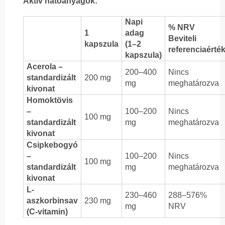
Aktív hatóanyagok:
Napi
% NRV
1
adag
Beviteli
kapszula
(1–2
referenciaérté
kapszula)
Acerola –
200–400
Nincs
standardizált
200 mg
mg
meghatározva
kivonat
Homoktövis
–
100–200
Nincs
100 mg
standardizált
mg
meghatározva
kivonat
Csipkebogyó
–
100–200
Nincs
100 mg
standardizált
mg
meghatározva
kivonat
L-
230–460
288–576%
aszkorbinsav
230 mg
mg
NRV
(C-vitamin)