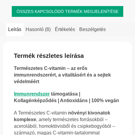
ÖSSZES KAPCSOLÓDÓ TERMÉK MEGJELENÍTÉSE
Leírás
Hasonló (8)
Értékelés
Beszélgetés
Termék részletes leírása
Természetes C-vitamin – az erős
immunrendszerért, a vitalitásért és a sejtek
védelméért
Immunrendszer
támogatása |
Kollagénképződés | Antioxidáns | 100% vegán
A Természetes C-vitamin
növényi kivonatok
komplexe
, amely természetes forrásokból –
acerolából, homoktövisből és csipkebogyóból –
származó, magas C-vitamin-tartalommal