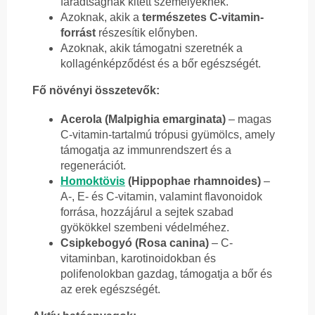
fáradtságnak kitett személyeknek.
Azoknak, akik a
természetes C-vitamin-
forrást
részesítik előnyben.
Azoknak, akik támogatni szeretnék a
kollagénképződést és a bőr egészségét.
Fő növényi összetevők:
Acerola (Malpighia emarginata)
– magas
C-vitamin-tartalmú trópusi gyümölcs, amely
támogatja az immunrendszert és a
regenerációt.
Homoktövis
(Hippophae rhamnoides)
–
A-, E- és C-vitamin, valamint flavonoidok
forrása, hozzájárul a sejtek szabad
gyökökkel szembeni védelméhez.
Csipkebogyó (Rosa canina)
– C-
vitaminban, karotinoidokban és
polifenolokban gazdag, támogatja a bőr és
az erek egészségét.