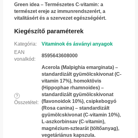
Green idea – Természetes C-vitamin: a
természet ereje az immunrendszerért, a
vitalitásért és a szervezet egészségéért.
Kiegészítő paraméterek
Kategória
:
Vitaminok és ásványi anyagok
EAN
8595643608000
vonalkód
:
Acerola (Malpighia emarginata) –
standardizált gyümölcskivonat (C-
vitamin 17%), homoktövis
(Hippophae rhamnoides) –
standardizált gyümölcskivonat
?
(flavonoidok 10%), csipkebogyó
Összetétel
:
(Rosa canina) – standardizált
gyümölcskivonat (C-vitamin 10%),
L-aszkorbinsav (C-vitamin),
magnézium-sztearát (töltőanyag),
vegetáriánus kapszula.