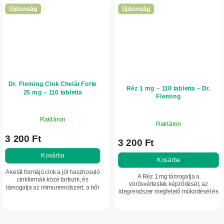
Újdonság
Újdonság
Dr. Fleming Cink Chelát Forte
Réz 1 mg – 110 tabletta – Dr.
25 mg – 110 tabletta
Fleming
Raktáron
Raktáron
3 200 Ft
3 200 Ft
Kosárba
Kosárba
A kelát formájú cink a jól hasznosuló
A Réz 1 mg támogatja a
cinkformák közé tartozik, és
vörösvértestek képződését, az
támogatja az immunrendszert, a bőr
idegrendszer megfelelő működését és
egészségét és a hormonális
a vasanyagcserét. Fontos nyomelem
egyensúly fenntartását.
az immunrendszer, az energia-
anyagcsere és a szövetek...