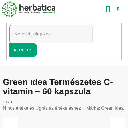
Ugrás
KOS
a
fő
tartalomhoz
KERESÉS
Green idea Természetes C-
vitamin – 60 kapszula
5120
A
Nincs értékelés
Ugrás az értékeléshez
Márka:
Green idea
termék
átlagos
értékelése