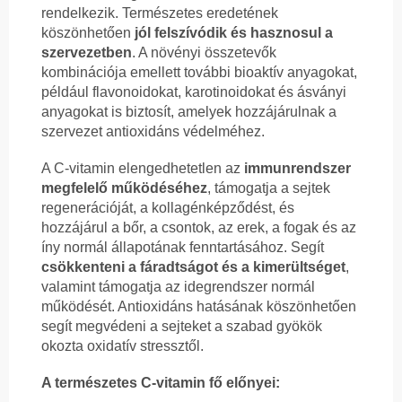
rendelkezik. Természetes eredetének
köszönhetően
jól felszívódik és hasznosul a
szervezetben
. A növényi összetevők
kombinációja emellett további bioaktív anyagokat,
például flavonoidokat, karotinoidokat és ásványi
anyagokat is biztosít, amelyek hozzájárulnak a
szervezet antioxidáns védelméhez.
A C-vitamin elengedhetetlen az
immunrendszer
megfelelő működéséhez
, támogatja a sejtek
regenerációját, a kollagénképződést, és
hozzájárul a bőr, a csontok, az erek, a fogak és az
íny normál állapotának fenntartásához. Segít
csökkenteni a fáradtságot és a kimerültséget
,
valamint támogatja az idegrendszer normál
működését. Antioxidáns hatásának köszönhetően
segít megvédeni a sejteket a szabad gyökök
okozta oxidatív stressztől.
A természetes C-vitamin fő előnyei: