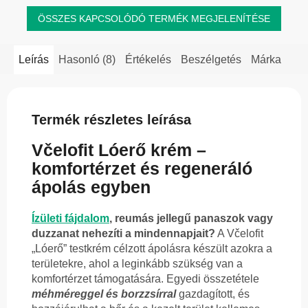
ÖSSZES KAPCSOLÓDÓ TERMÉK MEGJELENÍTÉSE
Leírás
Hasonló (8)
Értékelés
Beszélgetés
Márka
Termék részletes leírása
Včelofit Lóerő krém –
komfortérzet és regeneráló
ápolás egyben
Ízületi fájdalom
, reumás jellegű panaszok vagy
duzzanat nehezíti a mindennapjait?
A Včelofit
„Lóerő” testkrém célzott ápolásra készült azokra a
területekre, ahol a leginkább szükség van a
komfortérzet támogatására. Egyedi összetétele
méhméreggel és borzzsírral
gazdagított, és