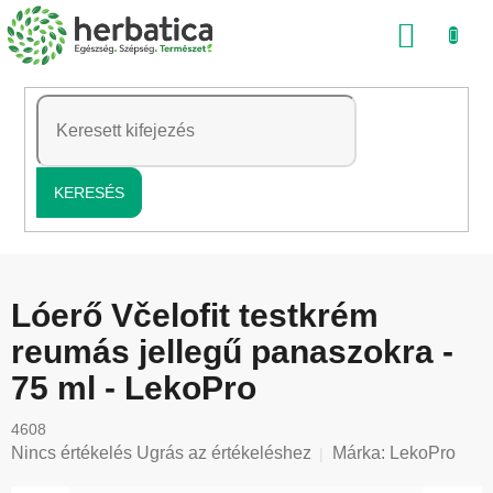
Ugrás
KOSÁ
a
fő
tartalomhoz
KERESÉS
Lóerő Včelofit testkrém
reumás jellegű panaszokra -
75 ml - LekoPro
4608
A
Nincs értékelés
Ugrás az értékeléshez
Márka:
LekoPro
termék