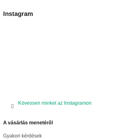
á
b
Instagram
l
é
c
Kövessen minket az Instagramon
A vásárlás menetéről
Gyakori kérdések