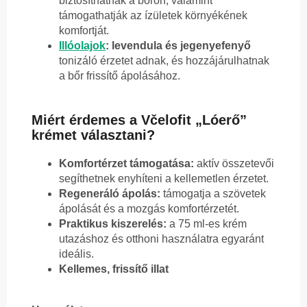
biztosíthatnak a bőrön, valamint
támogathatják az ízületek környékének
komfortját.
Illóolajok
: levendula és jegenyefenyő
tonizáló érzetet adnak, és hozzájárulhatnak
a bőr frissítő ápolásához.
Miért érdemes a Včelofit „Lóerő”
krémet választani?
Komfortérzet támogatása:
aktív összetevői
segíthetnek enyhíteni a kellemetlen érzetet.
Regeneráló ápolás:
támogatja a szövetek
ápolását és a mozgás komfortérzetét.
Praktikus kiszerelés:
a 75 ml-es krém
utazáshoz és otthoni használatra egyaránt
ideális.
Kellemes, frissítő illat