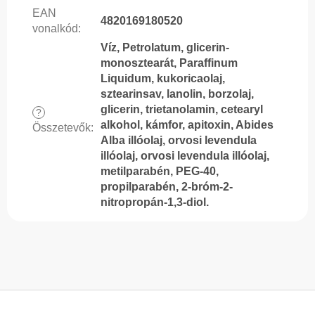
EAN
4820169180520
vonalkód
:
Víz, Petrolatum, glicerin-
monosztearát, Paraffinum
Liquidum, kukoricaolaj,
sztearinsav, lanolin, borzolaj,
glicerin, trietanolamin, cetearyl
?
alkohol, kámfor, apitoxin, Abides
Összetevők
:
Alba illóolaj, orvosi levendula
illóolaj, orvosi levendula illóolaj,
metilparabén, PEG-40,
propilparabén, 2-bróm-2-
nitropropán-1,3-diol.
L