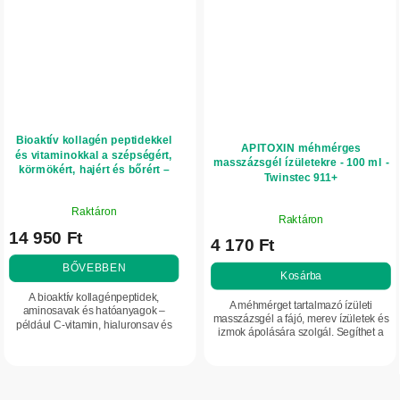
Bioaktív kollagén peptidekkel
APITOXIN méhmérges
és vitaminokkal a szépségért,
masszázsgél ízületekre - 100 ml -
körmökért, hajért és bőrért –
Twinstec 911+
300 g – Herbatica – eper
A
A
Raktáron
termék
Raktáron
termék
14 950 Ft
átlagos
4 170 Ft
átlagos
értékelése
értékelése
BŐVEBBEN
5-
Kosárba
5-
ből
A bioaktív kollagénpeptidek,
ből
A méhmérget tartalmazó ízületi
5,0
aminosavak és hatóanyagok –
5,0
masszázsgél a fájó, merev ízületek és
például C-vitamin, hialuronsav és
csillag.
izmok ápolására szolgál. Segíthet a
csillag.
cink – egyedülálló kombinációja
komfortérzet javításában, a porcok
hozzájárul a haj, a körmök és a bőr
regenerációjának támogatásában és
szépségének...
az...