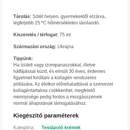
Tárolás:
Sötét helyen, gyermekektől elzárva,
legfeljebb 25 ºC hőmérsékleten tárolandó.
Kiszerelés / térfogat:
75 ml
Származási ország:
Ukrajna
Tippünk:
Ha ízületi vagy izompanaszokkal, illetve
hátfájással küzd, és elmúlt 30 éves, érdemes
figyelmet fordítani a kollagén rendszeres
pótlására. Az életkor előrehaladtával a szervezet
kollagéntartalma csökkenhet, megfelelő
mennyisége pedig fontos a mozgásszervek
normál állapotának támogatásához.
Kiegészítő paraméterek
Kategória
:
Testápoló krémek