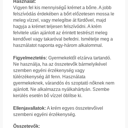
Használat:
Vigyen fel kis mennyiségű krémet a bőrre. A jobb
felszívódás érdekében a bőrt előzetesen mossa le
meleg vízzel, vagy melegítse át fürdővel, majd
hagyja a krémet teljesen felszívódni. A krém
felvitele után ajánlott az érintett testrészt meleg
kendővel vagy takaróval befedni. Ismételje meg a
használatot naponta egy-három alkalommal.
Figyelmeztetés:
Gyermekektől elzárva tartandó.
Ne használja, ha az összetevők bármelyikével
szemben egyéni érzékenység vagy
túlérzékenység áll fenn. Használata
gyermekeknek, várandós és szoptató nőknek nem
ajánlott. Ne alkalmazza nyálkahártyán. Szembe
kerülés esetén bő vízzel öblítse ki.
Ellenjavallatok:
A krém egyes összetevőivel
szembeni egyéni érzékenység.
Összetevők: