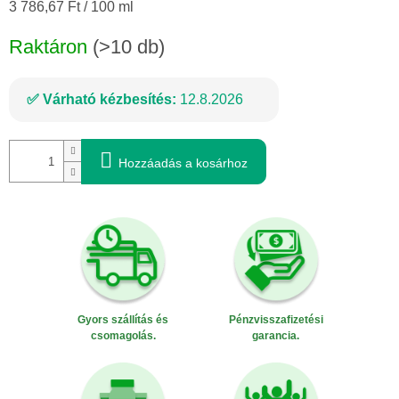
Egységár:
3 786,67 Ft / 100 ml
Raktáron
(>10 db)
Várható kézbesítés:
12.8.2026
Hozzáadás a kosárhoz
Gyors szállítás és
Pénzvisszafizetési
csomagolás.
garancia.