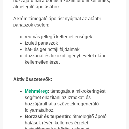
hozzájárulhat a bőr és a kezelt terület kellemes,
átmelegítő ápolásához.
A krém támogató ápolást nyújthat az alábbi
panaszok esetén:
reumás jellegű kellemetlenségek
ízületi panaszok
hát- és gerinctáji fájdalmak
duzzanat és fokozott igénybevétel utáni
kellemetlen érzet
Aktív összetevők:
Méhméreg
:
támogatja a mikrokeringést,
segíthet ellazítani az izmokat, és
hozzájárulhat a szövetek regeneráló
folyamataihoz.
Borzzsír és terpentin:
átmelegítő ápoló
hatásuk révén kellemes érzetet