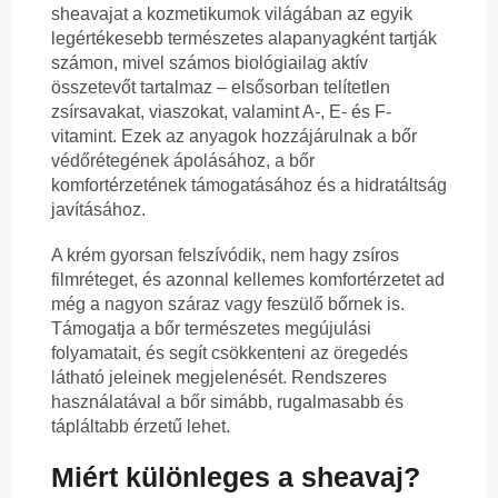
sheavajat a kozmetikumok világában az egyik
legértékesebb természetes alapanyagként tartják
számon, mivel számos biológiailag aktív
összetevőt tartalmaz – elsősorban telítetlen
zsírsavakat, viaszokat, valamint A-, E- és F-
vitamint. Ezek az anyagok hozzájárulnak a bőr
védőrétegének ápolásához, a bőr
komfortérzetének támogatásához és a hidratáltság
javításához.
A krém gyorsan felszívódik, nem hagy zsíros
filmréteget, és azonnal kellemes komfortérzetet ad
még a nagyon száraz vagy feszülő bőrnek is.
Támogatja a bőr természetes megújulási
folyamatait, és segít csökkenteni az öregedés
látható jeleinek megjelenését. Rendszeres
használatával a bőr simább, rugalmasabb és
tápláltabb érzetű lehet.
Miért különleges a sheavaj?