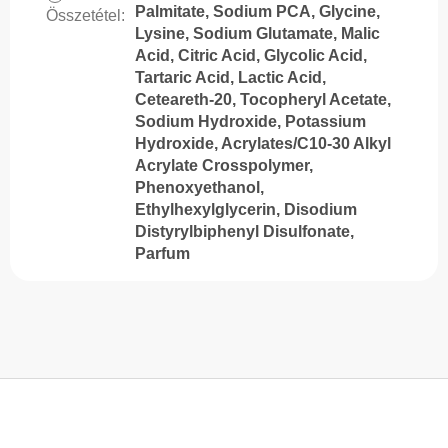
Palmitate, Sodium PCA, Glycine,
Összetétel
:
Lysine, Sodium Glutamate, Malic
Acid, Citric Acid, Glycolic Acid,
Tartaric Acid, Lactic Acid,
Ceteareth-20, Tocopheryl Acetate,
Sodium Hydroxide, Potassium
Hydroxide, Acrylates/C10-30 Alkyl
Acrylate Crosspolymer,
Phenoxyethanol,
Ethylhexylglycerin, Disodium
Distyrylbiphenyl Disulfonate,
Parfum
L
á
b