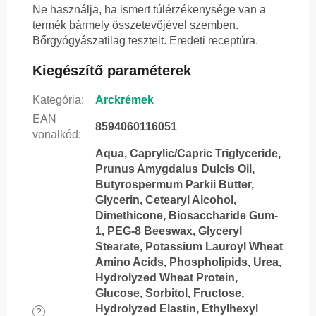
Ne használja, ha ismert túlérzékenysége van a
termék bármely összetevőjével szemben.
Bőrgyógyászatilag tesztelt. Eredeti receptúra.
Kiegészítő paraméterek
Kategória
:
Arckrémek
EAN
8594060116051
vonalkód
:
Aqua, Caprylic/Capric Triglyceride,
Prunus Amygdalus Dulcis Oil,
Butyrospermum Parkii Butter,
Glycerin, Cetearyl Alcohol,
Dimethicone, Biosaccharide Gum-
1, PEG-8 Beeswax, Glyceryl
Stearate, Potassium Lauroyl Wheat
Amino Acids, Phospholipids, Urea,
Hydrolyzed Wheat Protein,
Glucose, Sorbitol, Fructose,
Hydrolyzed Elastin, Ethylhexyl
?