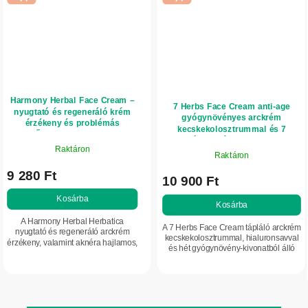
Harmony Herbal Face Cream –
7 Herbs Face Cream anti-age
nyugtató és regeneráló krém
gyógynövényes arckrém
érzékeny és problémás
kecskekolosztrummal és 7
arcbőrre, 50 ml – Herbatica
gyógynövénnyel – 50 ml
Raktáron
Raktáron
9 280 Ft
10 900 Ft
Kosárba
Kosárba
A Harmony Herbal Herbatica
A 7 Herbs Face Cream tápláló arckrém
nyugtató és regeneráló arckrém
kecskekolosztrummal, hialuronsavval
érzékeny, valamint aknéra hajlamos,
és hét gyógynövény-kivonatból álló
problémás arcbőrre készült.
komplexszel, kifejezetten a érett
Természetes gyógynövény-
arcbőr mindennapi ápolására és a...
kivonatok, méhészeti összetevők...