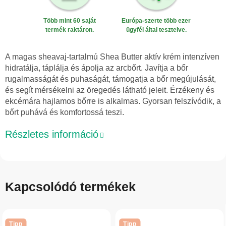
Több mint 60 saját
Európa-szerte több ezer
termék raktáron.
ügyfél által tesztelve.
A magas sheavaj-tartalmú Shea Butter aktív krém intenzíven
hidratálja, táplálja és ápolja az arcbőrt. Javítja a bőr
rugalmasságát és puhaságát, támogatja a bőr megújulását,
és segít mérsékelni az öregedés látható jeleit. Érzékeny és
ekcémára hajlamos bőrre is alkalmas. Gyorsan felszívódik, a
bőrt puhává és komfortossá teszi.
Részletes információ
Kapcsolódó termékek
Tipp
Tipp