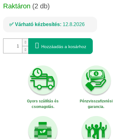
Raktáron
(2 db)
Várható kézbesítés:
12.8.2026
Hozzáadás a kosárhoz
Gyors szállítás és
Pénzvisszafizetési
csomagolás.
garancia.