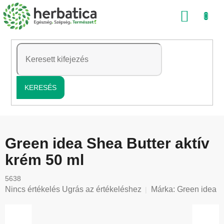
Ugrás
KOSÁ
a
fő
tartalomhoz
KERESÉS
Green idea Shea Butter aktív
krém 50 ml
5638
A
Nincs értékelés
Ugrás az értékeléshez
Márka:
Green idea
termék
átlagos
értékelése