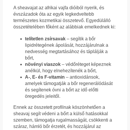
A sheavajat az afrikai vajfa dióiból nyerik, és
évszázadok óta az egyik legkedveltebb
természetes kozmetikai összetevő. Egyedülálló
összetételében főként az alábbiak emelkednek ki:
telítetlen zsírsavak
– segítik a bőr
lipidrétegének ápolását, hozzájárulnak a
nedvesség megtartásához és táplálják a
bőrt,
növényi viaszok
– védőréteget képeznek
anélkül, hogy elnehezítenék a bőrt,
A-, E- és F-vitamin
– antioxidánsok,
amelyek támogatják a bőr regenerálódását
és segítenek óvni a bőrt az idő előtti
öregedés jeleitől.
Ennek az összetett profilnak köszönhetően a
sheavaj segít védeni a bőrt a külső hatásokkal
szemben, támogatja rugalmasságát, csökkenti a
száraz, hámló bőr érzetét, és hozzájárul az