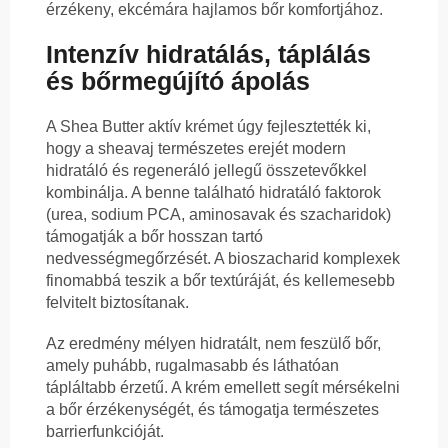
érzékeny, ekcémára hajlamos bőr komfortjához.
Intenzív hidratálás, táplálás
és bőrmegújító ápolás
A Shea Butter aktív krémet úgy fejlesztették ki,
hogy a sheavaj természetes erejét modern
hidratáló és regeneráló jellegű összetevőkkel
kombinálja. A benne található hidratáló faktorok
(urea, sodium PCA, aminosavak és szacharidok)
támogatják a bőr hosszan tartó
nedvességmegőrzését. A bioszacharid komplexek
finomabbá teszik a bőr textúráját, és kellemesebb
felvitelt biztosítanak.
Az eredmény mélyen hidratált, nem feszülő bőr,
amely puhább, rugalmasabb és láthatóan
tápláltabb érzetű. A krém emellett segít mérsékelni
a bőr érzékenységét, és támogatja természetes
barrierfunkcióját.