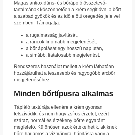
Magas antioxidáns- és bőrápoló összetevő-
tartalmának köszönhetően a krém segít óvni a bőrt
a szabad gyökök és az idő előtti öregedés jeleivel
szemben. Támogatja:
a rugalmasság javítását,
a ráncok finomabb megjelenését,
a bőr ápolását egy hosszú nap után,
a simább, fiatalosabb megjelenést.
Rendszeres használat mellett a krém láthatóan
hozzájárulhat a feszesebb és ragyogóbb arcbőr
megjelenéséhez.
Minden bőrtípusra alkalmas
Tápláló textúrája ellenére a krém gyorsan
felszívódik, és nem hagy zsíros érzetet, ezért
száraz, normál és érzékeny bőrre egyaránt
megfelelő. Különösen azok értékelhetik, akiknek
bőre hajlamos a vízhiányra, hámlásra vagy a