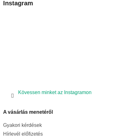
Instagram
l
é
c
Kövessen minket az Instagramon
A vásárlás menetéről
Gyakori kérdések
Hírlevél előfizetés