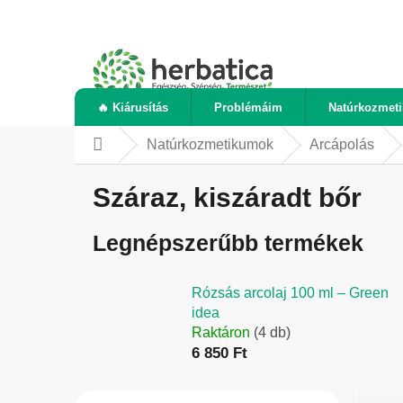
Ugrás
a
fő
tartalomhoz
🔥 Kiárusítás
Problémáim
Natúrkozmet
Natúrkozmetikumok
Arcápolás
Kezdőlap
Száraz, kiszáradt bőr
Legnépszerűbb termékek
Rózsás arcolaj 100 ml – Green
idea
Raktáron
(4 db)
6 850 Ft
O
T