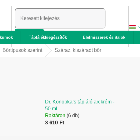
KERESÉS
ikumok
Táplálékkiegészítők
Élelmiszerek és italok
Bőrtípusok szerint
Száraz, kiszáradt bőr
Dr. Konopka’s tápláló arckrém -
50 ml
Raktáron
(6 db)
3 610 Ft