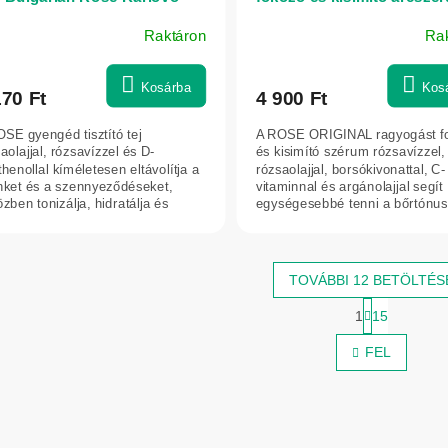
arcra és szemkörnyékre 30
Raktáron
Ra
Bulgarian Rose Karlovo
Kosárba
Kos
170 Ft
4 900 Ft
SE gyengéd tisztító tej
A ROSE ORIGINAL ragyogást f
aolajjal, rózsavízzel és D-
és kisimító szérum rózsavízzel,
henollal kíméletesen eltávolítja a
rózsaolajjal, borsókivonattal, C-
nket és a szennyeződéseket,
vitaminnal és argánolajjal segít
zben tonizálja, hidratálja és
egységesebbé tenni a bőrtónus
tatja az...
ragyogóbbá...
TOVÁBBI 12 BETÖLTÉS
L
1
15
a
L
p
i
FEL
o
s
z
t
á
s
a
i