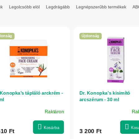
uk
Legolcsóbb elöl
Legdrágább
Legnépszerűbb termékek
ABC
donság
Újdonság
 Konopka’s tápláló arckrém -
Dr. Konopka's kisimító
ml
arcszérum - 30 ml
Raktáron
Ra
Kosárba
Kos
610 Ft
3 200 Ft