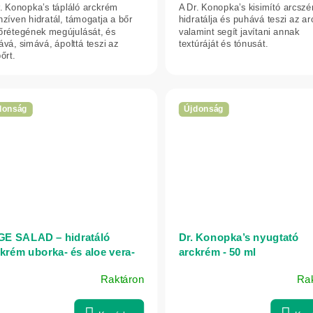
. Konopka’s tápláló arckrém
A Dr. Konopka’s kisimító arcsz
nzíven hidratál, támogatja a bőr
hidratálja és puhává teszi az ar
őrétegének megújulását, és
valamint segít javítani annak
vá, simává, ápolttá teszi az
textúráját és tónusát.
őrt.
donság
Újdonság
E SALAD – hidratáló
Dr. Konopka’s nyugtató
krém uborka- és aloe vera-
arckrém - 50 ml
onattal 100 ml - NATURE OF
Raktáron
Ra
IVA