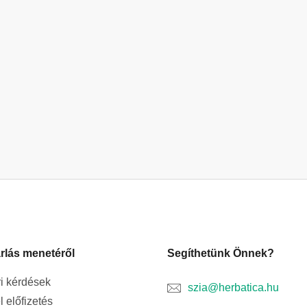
rlás menetéről
Segíthetünk Önnek?
i kérdések
szia@herbatica.hu
l előfizetés