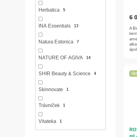
Herbatica
5
6 
INA Essentials
13
A B
term
amel
Natura Estonica
7
alk
ápol
NATURE OF AGIVA
14
SHIR Beauty & Science
Új
4
Skinnovate
1
Trávniček
1
Vitateka
1
ROS
ml 