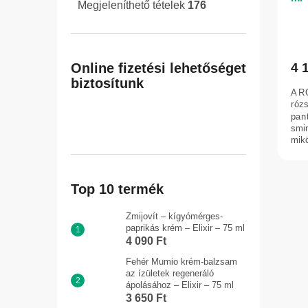
Megjeleníthető tételek
176
4 
Online fizetési lehetőséget
biztosítunk
A RO
rózs
pant
smi
mikö
nyug
Top 10 termék
Zmijovít – kígyómérges-
paprikás krém – Elixir – 75 ml
4 090 Ft
Fehér Mumio krém-balzsam
az ízületek regeneráló
ápolásához – Elixir – 75 ml
3 650 Ft