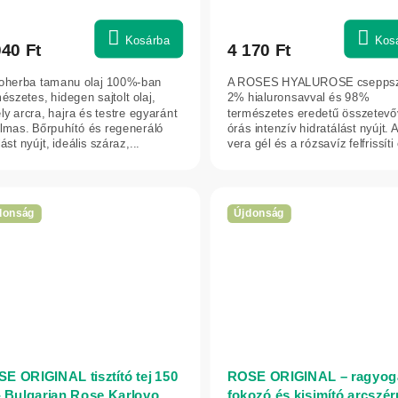
Kosárba
Kos
040 Ft
4 170 Ft
ioherba tamanu olaj 100%-ban
A ROSES HYALUROSE csepps
észetes, hidegen sajtolt olaj,
2% hialuronsavval és 98%
y arcra, hajra és testre egyaránt
természetes eredetű összetevő
almas. Bőrpuhító és regeneráló
órás intenzív hidratálást nyújt. 
ást nyújt, ideális száraz,...
vera gél és a rózsavíz felfrissíti
ápolja...
donság
Újdonság
E ORIGINAL tisztító tej 150
ROSE ORIGINAL – ragyog
- Bulgarian Rose Karlovo
fokozó és kisimító arcszé