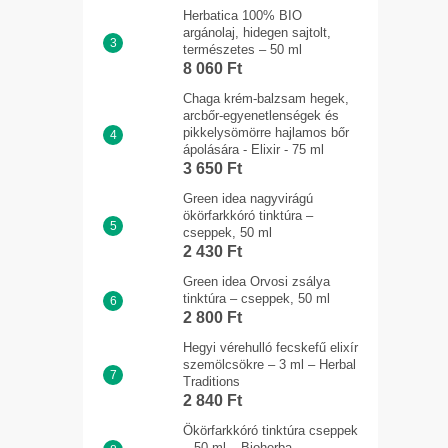
Herbatica 100% BIO
argánolaj, hidegen sajtolt,
természetes – 50 ml
8 060 Ft
Chaga krém-balzsam hegek,
arcbőr-egyenetlenségek és
pikkelysömörre hajlamos bőr
ápolására - Elixir - 75 ml
3 650 Ft
Green idea nagyvirágú
ökörfarkkóró tinktúra –
cseppek, 50 ml
2 430 Ft
Green idea Orvosi zsálya
tinktúra – cseppek, 50 ml
2 800 Ft
Hegyi vérehulló fecskefű elixír
szemölcsökre – 3 ml – Herbal
Traditions
2 840 Ft
Ökörfarkkóró tinktúra cseppek
– 50 ml – Bioherba