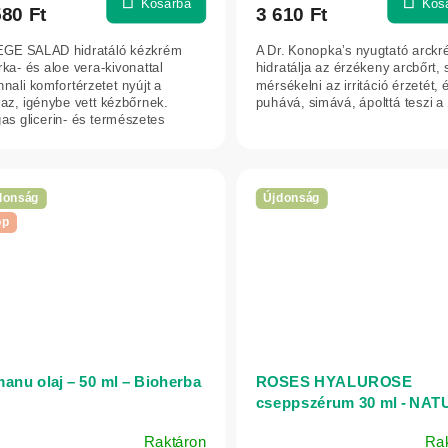
Kosárba
Kos
580 Ft
3 610 Ft
EGE SALAD hidratáló kézkrém
A Dr. Konopka’s nyugtató arck
ka- és aloe vera-kivonattal
hidratálja az érzékeny arcbőrt, 
nali komfortérzetet nyújt a
mérsékelni az irritáció érzetét, 
az, igénybe vett kézbőrnek.
puhává, simává, ápolttá teszi a 
as glicerin- és természetes
tartalma...
donság
Újdonság
pp
anu olaj – 50 ml – Bioherba
ROSES HYALUROSE
cseppszérum 30 ml - NA
OF AGIVA
Raktáron
Ra