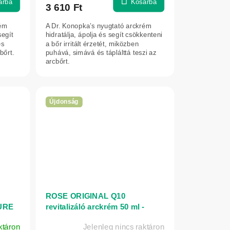
árba
Kosárba
3 610 Ft
rém
A Dr. Konopka’s nyugtató arckrém
segít
hidratálja, ápolja és segít csökkenteni
és
a bőr irritált érzetét, miközben
bőrt.
puhává, simává és táplálttá teszi az
arcbőrt.
Újdonság
ROSE ORIGINAL Q10
TURE
revitalizáló arckrém 50 ml -
Bulgarian Rose Karlovo
ktáron
Jelenleg nincs raktáron