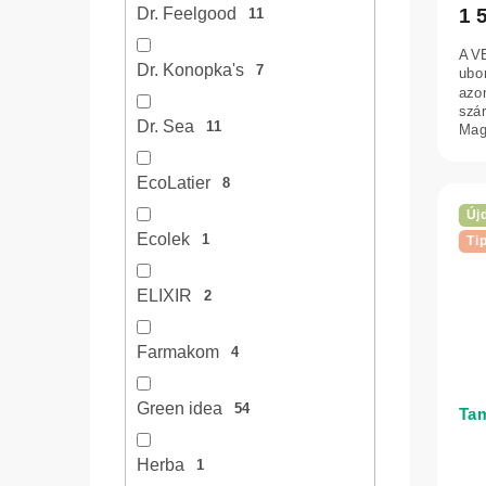
1 
Dr. Feelgood
11
A V
Dr. Konopka's
7
ubor
azon
szár
Dr. Sea
11
Mag
olaj
EcoLatier
8
Új
Ecolek
1
Ti
ELIXIR
2
Farmakom
4
Green idea
54
Tam
Herba
1