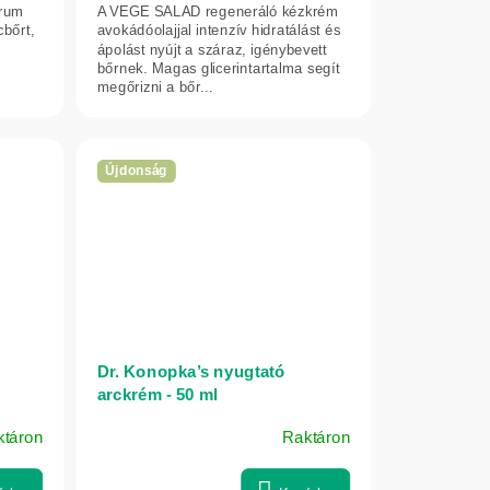
érum
A VEGE SALAD regeneráló kézkrém
cbőrt,
avokádóolajjal intenzív hidratálást és
ápolást nyújt a száraz, igénybevett
bőrnek. Magas glicerintartalma segít
megőrizni a bőr...
Újdonság
Dr. Konopka’s nyugtató
arckrém - 50 ml
ktáron
Raktáron