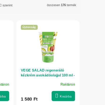
 szerint
összesen
176
termék
Újdonság
VEGE SALAD regeneráló
kézkrém avokádóolajjal 100 ml -
NATURE OF AGIVA
ktáron
Raktáron
árba
Kosárba
1 580 Ft