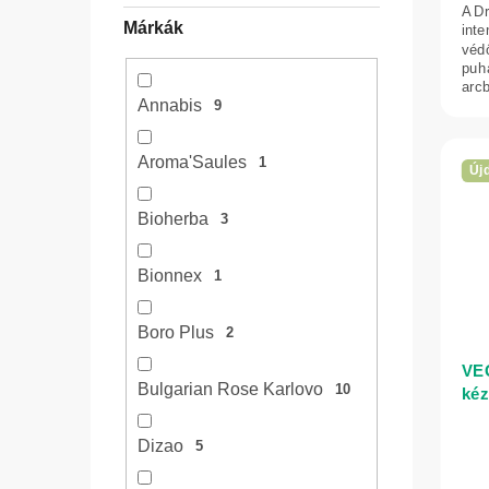
j
A Dr
Márkák
inte
a
véd
puhá
arcb
Annabis
9
Aroma'Saules
1
Új
Bioherba
3
Bionnex
1
Boro Plus
2
VEG
Bulgarian Rose Karlovo
10
kéz
kiv
AG
Dizao
5