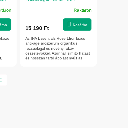
 ml -
Essentials
ktáron
Raktáron
árba
Kosárba
15 190 Ft
okozó
Az INA Essentials Rose Elixir luxus
anti-age arcszérum organikus
rózsaolajjal és növényi aktív
összetevőkkel. Azonnali simító hatást
t,
és hosszan tartó ápolást nyújt az
öregedés...
E