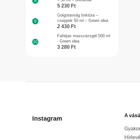
5 230 Ft
Golgotavirág tinktúra –
cseppek 50 ml – Green idea
2 430 Ft
Fahéjas masszázsgél 500 ml
- Green idea
3 280 Ft
L
á
b
l
A vásá
é
Instagram
c
Gyakor
Hírlevé