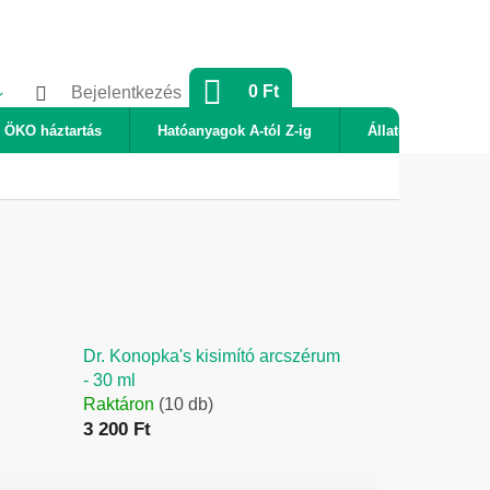
KOSÁR
0 Ft
Bejelentkezés
ÖKO háztartás
Hatóanyagok A-tól Z-ig
Állatok
Új
Dr. Konopka's kisimító arcszérum
- 30 ml
Raktáron
(10 db)
3 200 Ft