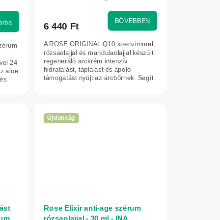
BŐVEBBEN
árba
6 440 Ft
A ROSE ORIGINAL Q10 koenzimmel,
zérum
rózsaolajjal és mandulaolajjal készült
regeneráló arckrém intenzív
vel 24
hidratálást, táplálást és ápoló
Az aloe
támogatást nyújt az arcbőrnek. Segít
 és
támogatni...
Újdonság
ást
Rose Elixir anti-age szérum
rum
rózsaolajjal - 30 ml - INA