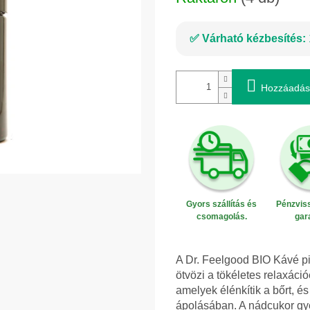
Várható kézbesítés:
Hozzáadás
Gyors szállítás és
Pénzviss
csomagolás.
gar
A Dr. Feelgood BIO Kávé 
ötvözi a tökéletes relaxáci
amelyek élénkítik a bőrt, é
ápolásában. A nádcukor gye