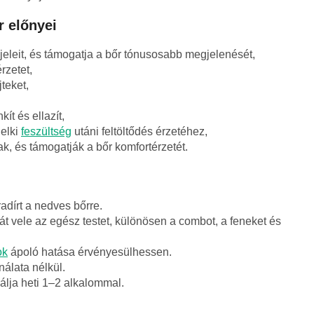
r előnyei
 jeleit, és támogatja a bőr tónusosabb megjelenését,
érzetet,
teket,
kít és ellazít,
lelki
feszültség
utáni feltöltődés érzetéhez,
k, és támogatják a bőr komfortérzetét.
adírt a nedves bőrre.
t vele az egész testet, különösen a combot, a feneket és
ok
ápoló hatása érvényesülhessen.
álata nélkül.
lja heti 1–2 alkalommal.