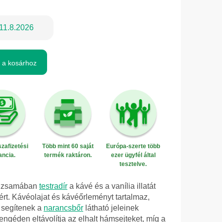
11.8.2026
 a kosárhoz
zafizetési
Több mint 60 saját
Európa-szerte több
ancia.
termék raktáron.
ezer ügyfél által
tesztelve.
pizsamában
testradír
a kávé és a vanília illatát
óért. Kávéolajat és kávéőrleményt tartalmaz,
s segítenek a
narancsbőr
látható jeleinek
ngéden eltávolítja az elhalt hámsejteket, míg a