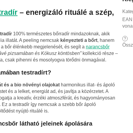
tradír
– energizáló rituálé a szép,
Kate
EAN
vona
tradír
100% természetes bőrradír mindazoknak, akik
?
lia illatát. A peeling nemcsak
kényezteti a bőrt
, hanem
Össz
 a bőr élénkebb megjelenését, és segít a
narancsbőr
ávé pizsamában és Kókusz köntösben”
kollekció része –
ga, csak pihenni és mosolyogva törődni önmagával.
amában testradírt?
t és a bio növényi olajokat
harmonikus illat- és ápoló
tet és a lelket, energiát ad, és javítja a közérzetet. A
ámogatja a kreatív, érzéki atmoszférát, és hagyományosan
k. Ez a testradír így nemcsak a szebb bőr ápoló
tődést nyújtó rituálé is.
ncsbőr látható jeleinek ápolására