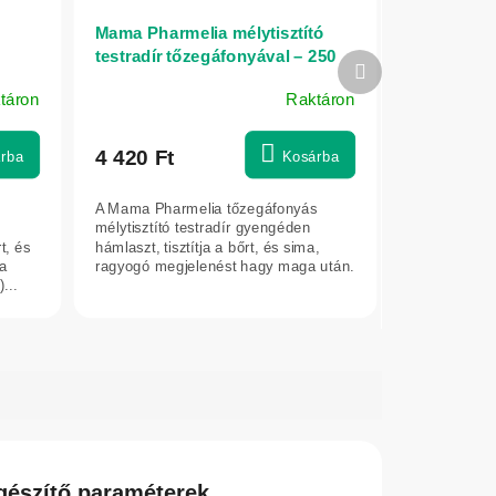
Mama Pharmelia mélytisztító
testradír tőzegáfonyával – 250
Következő
ml
termék
táron
Raktáron
4 420 Ft
rba
Kosárba
A Mama Pharmelia tőzegáfonyás
mélytisztító testradír gyengéden
t, és
hámlaszt, tisztítja a bőrt, és sima,
ga
ragyogó megjelenést hagy maga után.
...
gészítő paraméterek