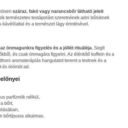
önösen
száraz, fakó vagy narancsbőr látható jeleit
akik természetes testápolást szeretnének adni bőrüknek
s kávéillattal és a természet lágy érintésével.
:
az önmagunkra figyelés és a jóllét rituáléja
. Segít
őkből, és csak önmagára figyelni. Az élénkítő koffein és a
thoni aromaterápiás hangulatot teremt a testnek és a
t és örömöt ad.
előnyei
kus parfümök nélkül,
a bőrt,
polásában,
 bőrtípusra alkalmas.