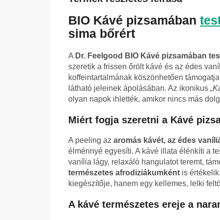
BIO Kávé pizsamában
tes
sima bőrért
A
Dr. Feelgood BIO Kávé pizsamában tes
szeretik a frissen őrölt kávé és az édes vaní
koffeintartalmának köszönhetően támogatja
látható jeleinek ápolásában. Az ikonikus
„K
olyan napok ihlették, amikor nincs más dol
Miért fogja szeretni a Kávé pizs
A peeling az
aromás kávét, az édes vaníliá
élménnyé egyesíti. A kávé illata élénkíti a tes
vanília lágy, relaxáló hangulatot teremt, t
természetes afrodiziákumként
is értékeli
kiegészítője, hanem egy kellemes, lelki feltöl
A kávé természetes ereje a nara