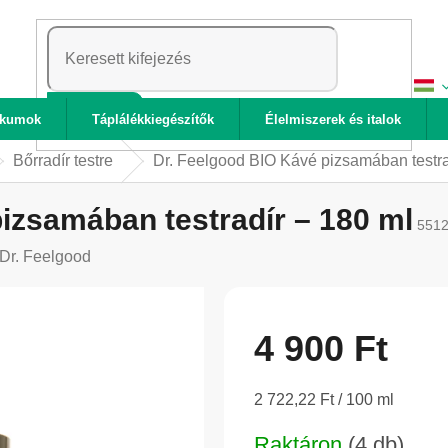
KERESÉS
ikumok
Táplálékkiegészítők
Élelmiszerek és italok
Bőrradír testre
Dr. Feelgood BIO Kávé pizsamában testra
izsamában testradír – 180 ml
551
Dr. Feelgood
4 900 Ft
Egységár:
2 722,22 Ft / 100 ml
Raktáron
(4 db)