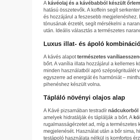
A
kávéolaj és a kávébabból készült őrle
hatású összetevők. A koffein segít serkenten
és hozzájárul a feszesebb megjelenéshez. R
tónusának érzetét, segít mérsékelni a naran
után. Ideális választás a természetes naran
Luxus illat- és ápoló kombináci
A kávés alapot
természetes vaníliaesszen
bőrt. A vanília illata hozzájárul a kellemes
minden használatból apró szépségrituálét v
egyszerre ad energiát és harmóniát – minth
pihenéshez készült volna.
Tápláló növényi olajos alap
A Kávé pizsamában testradír
nádcukorból 
amelyek hidratálják és táplálják a bőrt. A
kó
rugalmasságérzetet ad, míg a természetes ká
megjelenését. Használat után a bőr sima, hi
testápoló használata nélkül is komfortos érze