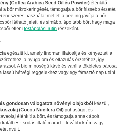
mény (Coffea Arabica Seed Oil és Powder)
élénkítő
i a bőr mikrokeringését, támogatja a bőr frissebb érzetét,
endszeres használat mellett a peeling javítja a bőr
csbőr látható jeleit, és simább, ápoltabb bőrt hagy maga
csbőr elleni
testápolási rutin
részeként.
ó
cia
egészíti ki, amely finoman illatosítja és kényezteti a
 közérzethez, a nyugalom és ellazulás érzetéhez, így
arázsol. A bio minőségű kávé és vanília tökéletes párosa
a lassú hétvégi reggelekhez vagy egy fárasztó nap utáni
és gondosan válogatott növényi olajokból
készül,
kuszolaj (Cocos Nucifera Oil)
puhaságot és
véolaj élénkíti a bőrt, és támogatja annak ápolt
dratált és csodás illatú marad – további krém vagy
tet nyújt.