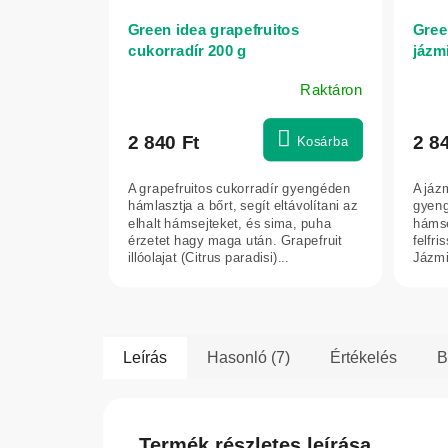
Green idea grapefruitos
Gree
cukorradír 200 g
jázm
Raktáron
2 840 Ft
2 8
Kosárba
A grapefruitos cukorradír gyengéden
A jáz
hámlasztja a bőrt, segít eltávolítani az
gyeng
elhalt hámsejteket, és sima, puha
hámse
érzetet hagy maga után. Grapefruit
felfri
illóolajat (Citrus paradisi)...
Jázmi
tartal
Leírás
Hasonló (7)
Értékelés
B
Termék részletes leírása