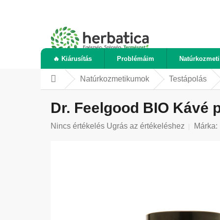
Ugrás
a
fő
tartalomhoz
🔥 Kiárusítás
Problémáim
Natúrkozmet
Natúrkozmetikumok
Testápolás
Kezdőlap
Dr. Feelgood BIO Kávé p
A
Nincs értékelés
Ugrás az értékeléshez
Márka:
termék
átlagos
értékelése
5-
ből
0,0
csillag.