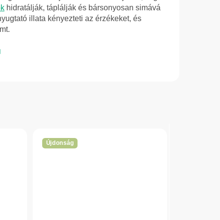
ok
hidratálják, táplálják és bársonyosan simává
nyugtató illata kényezteti az érzékeket, és
mt.
Újdonság