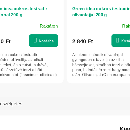
n idea cukros testradír
Green idea cukros testradír
innal 200 g
olívaolajjal 200 g
Raktáron
Rak
40 Ft
2 840 Ft
Kosárba
Kosá
minos cukros testradír
A cukros testradír olívaolajjal
éden eltávolítja az elhalt
gyengéden eltávolítja az elhalt
jteket, és simává, puhává,
hámsejteket, simábbá teszi a bőr
ssült érzetűvé teszi a bőrt.
puha, hidratált érzetet hagy ma
nkivonatot (Jasminum officinale)
után. Olívaolajat (Olea europaea)
maz,...
eszélgetés
Kie