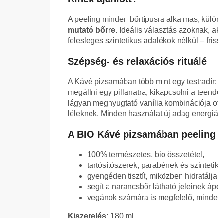
A peeling minden bőrtípusra alkalmas, kül
mutató bőrre
. Ideális választás azoknak, 
felesleges szintetikus adalékok nélkül – fris
Szépség- és relaxációs rituálé
A Kávé pizsamában több mint egy testradír
megállni egy pillanatra, kikapcsolni a teend
lágyan megnyugtató vanília kombinációja ot
léleknek. Minden használat új adag energiá
A BIO Kávé pizsamában peeling 
100% természetes, bio összetétel,
tartósítószerek, parabének és szinteti
gyengéden tisztít, miközben hidratálja 
segít a narancsbőr látható jeleinek á
vegánok számára is megfelelő, minden
Kiszerelés:
180 ml