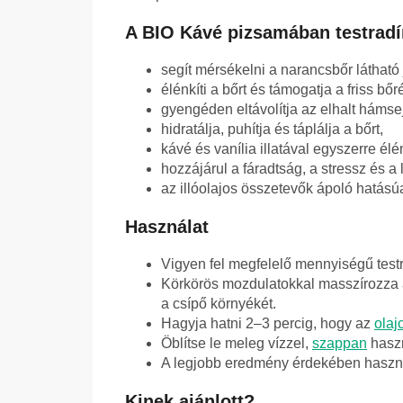
A BIO Kávé pizsamában testradí
segít mérsékelni a narancsbőr látható
élénkíti a bőrt és támogatja a friss bőr
gyengéden eltávolítja az elhalt hámsej
hidratálja, puhítja és táplálja a bőrt,
kávé és vanília illatával egyszerre élén
hozzájárul a fáradtság, a stressz és a 
az illóolajos összetevők ápoló hatásúa
Használat
Vigyen fel megfelelő mennyiségű testr
Körkörös mozdulatokkal masszírozza á
a csípő környékét.
Hagyja hatni 2–3 percig, hogy az
olaj
Öblítse le meleg vízzel,
szappan
haszn
A legjobb eredmény érdekében haszná
Kinek ajánlott?