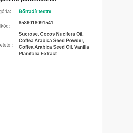
gória
:
Bőrradír testre
8586018091541
lkód
:
Sucrose, Cocos Nucifera Oil,
Coffea Arabica Seed Powder,
etétel
:
Coffea Arabica Seed Oil, Vanilla
Planifolia Extract