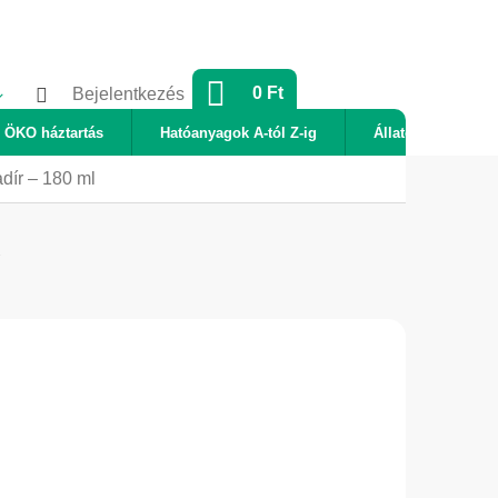
KOSÁR
0 Ft
Bejelentkezés
ÖKO háztartás
Hatóanyagok A-tól Z-ig
Állatok
Új
dír – 180 ml
2