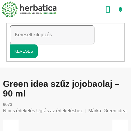
Ugrás
KOSÁ
a
fő
tartalomhoz
KERESÉS
Green idea szűz jojobaolaj –
90 ml
6073
A
Nincs értékelés
Ugrás az értékeléshez
Márka:
Green idea
termék
átlagos
értékelése