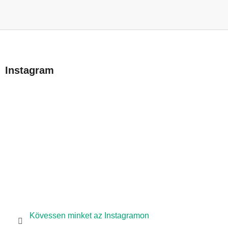
L
á
b
Instagram
l
é
c
Kövessen minket az Instagramon