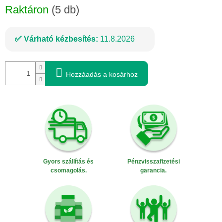
Raktáron
(5 db)
Várható kézbesítés:
11.8.2026
Hozzáadás a kosárhoz
Gyors szállítás és
Pénzvisszafizetési
csomagolás.
garancia.