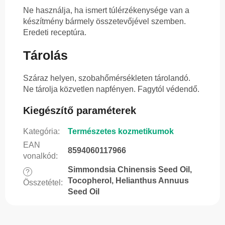
Ne használja, ha ismert túlérzékenysége van a
készítmény bármely összetevőjével szemben.
Eredeti receptúra.
Tárolás
Száraz helyen, szobahőmérsékleten tárolandó.
Ne tárolja közvetlen napfényen. Fagytól védendő.
Kiegészítő paraméterek
Kategória
:
Természetes kozmetikumok
EAN
8594060117966
vonalkód
:
Simmondsia Chinensis Seed Oil,
?
Tocopherol, Helianthus Annuus
Összetétel
:
Seed Oil