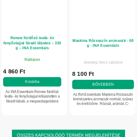
Renew fürdősó teafa- és
Maskina Rózsaszín arcmaszk - 60
fenyőolajjal fáradt lábakra – 330
g - INA Essentials
g – INA Essentials
Raktáron
Jelenleg nincs raktáron
4 860 Ft
8 100 Ft
Kosárba
BŐVEBBEN
Az INA Essentials Renew fürdősó
Az INA Essentials Maskina Rózsaszín
teafa- és fenyőolajjal kifejezetten a
természetes arcmaszk normál, száraz
fáradt lábak, a megvastagodásra
és érett bőrre. Rózsát, aróniát, C-
hajlamos bőr és a kellemetlen
vitamint, kaolint és Prebiulin FOS
lábszag ápolására készült. Epsom-
prebiotikumot tartalmaz, amelyek...
só,...
ÖSSZES KAPCSOLÓDÓ TERMÉK MEGJELENÍTÉSE