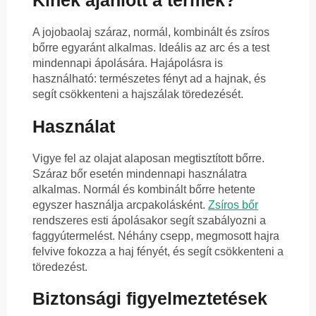
Kinek ajánlott a termék?
A jojobaolaj száraz, normál, kombinált és zsíros
bőrre egyaránt alkalmas. Ideális az arc és a test
mindennapi ápolására. Hajápolásra is
használható: természetes fényt ad a hajnak, és
segít csökkenteni a hajszálak töredezését.
Használat
Vigye fel az olajat alaposan megtisztított bőrre.
Száraz bőr esetén mindennapi használatra
alkalmas. Normál és kombinált bőrre hetente
egyszer használja arcpakolásként.
Zsíros bőr
rendszeres esti ápolásakor segít szabályozni a
faggyútermelést. Néhány csepp, megmosott hajra
felvive fokozza a haj fényét, és segít csökkenteni a
töredezést.
Biztonsági figyelmeztetések