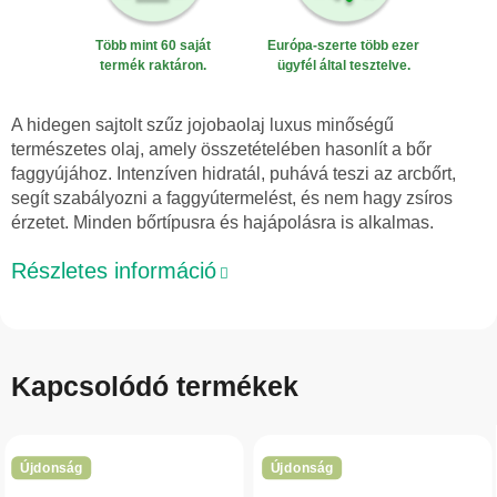
Több mint 60 saját
Európa-szerte több ezer
termék raktáron.
ügyfél által tesztelve.
A hidegen sajtolt szűz jojobaolaj luxus minőségű
természetes olaj, amely összetételében hasonlít a bőr
faggyújához. Intenzíven hidratál, puhává teszi az arcbőrt,
segít szabályozni a faggyútermelést, és nem hagy zsíros
érzetet. Minden bőrtípusra és hajápolásra is alkalmas.
Részletes információ
Kapcsolódó termékek
Újdonság
Újdonság