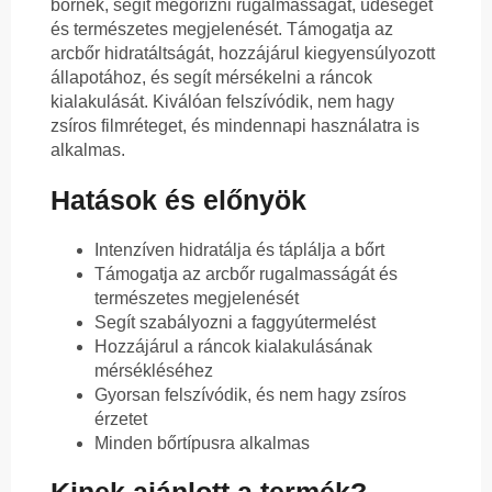
bőrnek, segít megőrizni rugalmasságát, üdeségét
és természetes megjelenését. Támogatja az
arcbőr hidratáltságát, hozzájárul kiegyensúlyozott
állapotához, és segít mérsékelni a ráncok
kialakulását. Kiválóan felszívódik, nem hagy
zsíros filmréteget, és mindennapi használatra is
alkalmas.
Hatások és előnyök
Intenzíven hidratálja és táplálja a bőrt
Támogatja az arcbőr rugalmasságát és
természetes megjelenését
Segít szabályozni a faggyútermelést
Hozzájárul a ráncok kialakulásának
mérsékléséhez
Gyorsan felszívódik, és nem hagy zsíros
érzetet
Minden bőrtípusra alkalmas