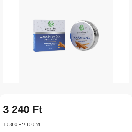
5-
ből
0,0
csillag.
3 240 Ft
Egységár:
10 800 Ft / 100 ml