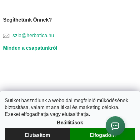
Segíthetünk Önnek?
szia@herbatica.hu
Minden a csapatunkról
Sütiket használunk a weboldal megfelelő működésének
biztosítása, valamint analitikai és marketing célokra.
Shoptet készítette
Ezeket elfogadhatja vagy elutasíthatja.
Beállítások
Copyright 2026
Herbatica.hu
. Minden jog fenntartva.
Süti
beállítások szerkesztése
Elutasítom
Elfogadom