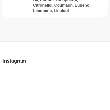
Citronellol, Coumarin, Eugenol,
Limonene, Linalool
L
á
b
Instagram
l
é
c