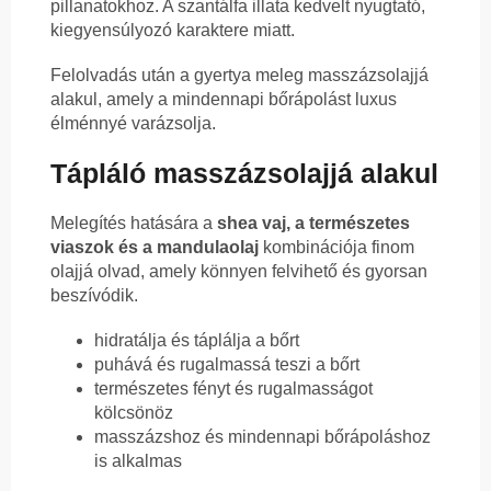
pillanatokhoz. A szantálfa illata kedvelt nyugtató,
kiegyensúlyozó karaktere miatt.
Felolvadás után a gyertya meleg masszázsolajjá
alakul, amely a mindennapi bőrápolást luxus
élménnyé varázsolja.
Tápláló masszázsolajjá alakul
Melegítés hatására a
shea vaj, a természetes
viaszok és a mandulaolaj
kombinációja finom
olajjá olvad, amely könnyen felvihető és gyorsan
beszívódik.
hidratálja és táplálja a bőrt
puhává és rugalmassá teszi a bőrt
természetes fényt és rugalmasságot
kölcsönöz
masszázshoz és mindennapi bőrápoláshoz
is alkalmas