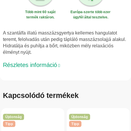
Több mint 60 saját
Európa-szerte több ezer
termék raktáron.
ügyfél által tesztelve.
A szantálfa illatú masszázsgyertya kellemes hangulatot
teremt, felolvadás után pedig tápláló masszázsolajjá alakul.
Hidratálja és puhítja a bőrt, miközben mély relaxációs
élményt nyújt.
Részletes információ
Kapcsolódó termékek
Újdonság
Újdonság
Tipp
Tipp