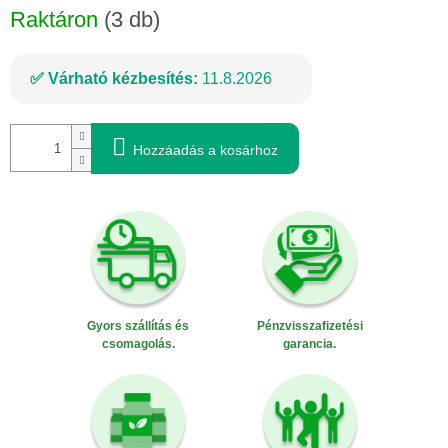
Raktáron
(3 db)
Várható kézbesítés:
11.8.2026
Hozzáadás a kosárhoz
Gyors szállítás és
Pénzvisszafizetési
csomagolás.
garancia.