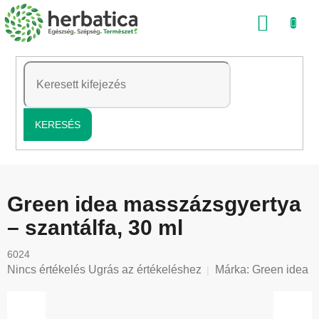
Ugrás
KOSÁ
a
fő
tartalomhoz
KERESÉS
Green idea masszázsgyertya
– szantálfa, 30 ml
6024
A
Nincs értékelés
Ugrás az értékeléshez
Márka:
Green idea
termék
átlagos
értékelése