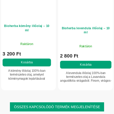
Bioherba kömény illóolaj – 10
Bioherba levendula illóolaj – 10
ml
ml
Raktáron
Raktáron
3 200 Ft
2 800 Ft
Kosárba
Kosárba
A kömény illóolaj 100%-ban
A levendula illóolaj 100%-ban
természetes olaj, amelyet
természetes olaj a Lavandula
köménymagok lepárlásával
angustifolia virágaiból. Finom, virágos-
nyernek. Jellegzetes, fűszeres,
gyógynövényes illata kellemesen
édeskés-gyógynövényes illata van,
ellazító hangulatot teremt. Segít
finoman melegítő és enyhén
megnyugtatni...
csípős...
ÖSSZES KAPCSOLÓDÓ TERMÉK MEGJELENÍTÉSE