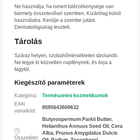
Ne használja, ha ismert túlérzékenysége van
bármely összetevővel szemben. Kizárólag külső
használatra. Kerülje a szembe jutást.
Dermatológiailag tesztelt.
Tárolás
Száraz helyen, szobahőmérsékleten tárolandó.
Ne tegye ki közvetlen napfénynek, és óvja a
fagytól.
Kiegészítő paraméterek
Kategória
:
Természetes kozmetikumok
EAN
8595643609632
vonalkód
:
Butyrospermum Parkii Butter,
Helianthus Annuus Seed Oil, Cera
?
Alba, Prunus Amygdalus Dulcis
Összetétel
:
Oil, Parfum, Tocopherol,