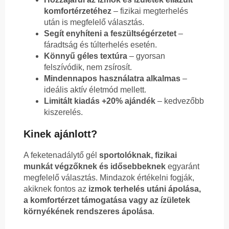
komfortérzetéhez
– fizikai megterhelés
után is megfelelő választás.
Segít enyhíteni a feszültségérzetet
–
fáradtság és túlterhelés esetén.
Könnyű géles textúra
– gyorsan
felszívódik, nem zsírosít.
Mindennapos használatra alkalmas
–
ideális aktív életmód mellett.
Limitált kiadás +20% ajándék
– kedvezőbb
kiszerelés.
Kinek ajánlott?
A feketenadálytő gél
sportolóknak, fizikai
munkát végzőknek és idősebbeknek
egyaránt
megfelelő választás. Mindazok értékelni fogják,
akiknek fontos az
izmok terhelés utáni ápolása,
a komfortérzet támogatása vagy az ízületek
környékének rendszeres ápolása
.