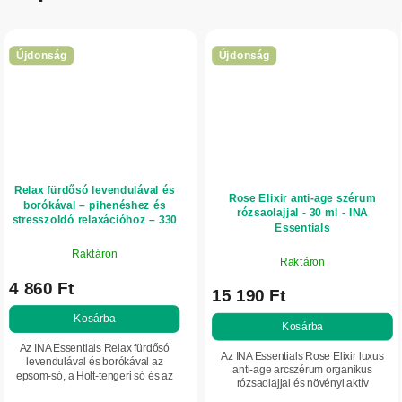
Újdonság
Újdonság
Relax fürdősó levendulával és
Rose Elixir anti-age szérum
borókával – pihenéshez és
rózsaolajjal - 30 ml - INA
stresszoldó relaxációhoz – 330
Essentials
g – INA Essentials
Raktáron
Raktáron
4 860 Ft
15 190 Ft
Kosárba
Kosárba
Az INA Essentials Relax fürdősó
Az INA Essentials Rose Elixir luxus
levendulával és borókával az
anti-age arcszérum organikus
epsom-só, a Holt-tengeri só és az
rózsaolajjal és növényi aktív
organikus illóolajok természetes
összetevőkkel. Azonnali simító hatást