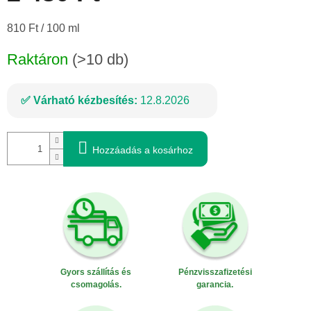
Egységár:
810 Ft / 100 ml
Raktáron
(>10 db)
Várható kézbesítés:
12.8.2026
Hozzáadás a kosárhoz
Gyors szállítás és
Pénzvisszafizetési
csomagolás.
garancia.