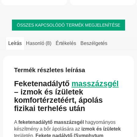
kombinációja. Segít ellazítani a
és hosszan tartó ápolást nyújt az
testet egy...
öregedés...
ÖSSZES KAPCSOLÓDÓ TERMÉK MEGJELENÍTÉSE
Leírás
Hasonló (8)
Értékelés
Beszélgetés
Termék részletes leírása
Feketenadálytő
masszázsgél
– izmok és ízületek
komfortérzetéért, ápolás
fizikai terhelés után
A
feketenadálytő masszázsgél
hagyományos
készítmény a bőr ápolására az
izmok és ízületek
területén.
Fekete nadálytő (Symphytum