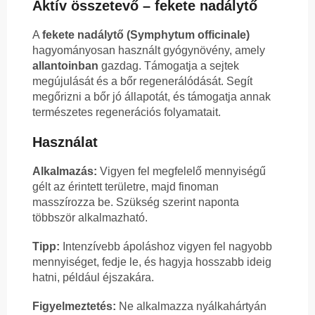
Aktív összetevő – fekete nadálytő
A
fekete nadálytő (Symphytum officinale)
hagyományosan használt gyógynövény, amely
allantoinban
gazdag. Támogatja a sejtek
megújulását és a bőr regenerálódását. Segít
megőrizni a bőr jó állapotát, és támogatja annak
természetes regenerációs folyamatait.
Használat
Alkalmazás:
Vigyen fel megfelelő mennyiségű
gélt az érintett területre, majd finoman
masszírozza be. Szükség szerint naponta
többször alkalmazható.
Tipp:
Intenzívebb ápoláshoz vigyen fel nagyobb
mennyiséget, fedje le, és hagyja hosszabb ideig
hatni, például éjszakára.
Figyelmeztetés:
Ne alkalmazza nyálkahártyán