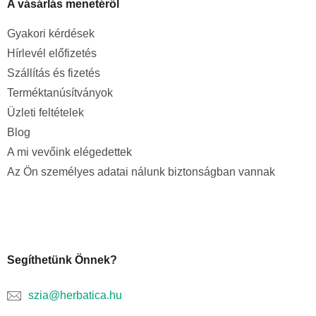
A vásárlás menetéről
Gyakori kérdések
Hírlevél előfizetés
Szállítás és fizetés
Terméktanúsítványok
Üzleti feltételek
Blog
A mi vevőink elégedettek
Az Ön személyes adatai nálunk biztonságban vannak
Segíthetünk Önnek?
szia@herbatica.hu