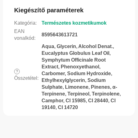
Kiegészítő paraméterek
Kategória
:
Természetes kozmetikumok
EAN
8595643613721
vonalkód
:
Aqua, Glycerin, Alcohol Denat.,
Eucalyptus Globulus Leaf Oil,
Symphytum Officinale Root
Extract, Phenoxyethanol,
?
Carbomer, Sodium Hydroxide,
Összetétel
:
Ethylhexylglycerin, Sodium
Sulphate, Limonene, Pinenes, α-
Terpinene, Terpineol, Terpinolene,
Camphor, CI 15985, CI 28440, CI
19140, CI 14720