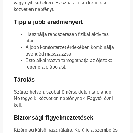
vagy nyílt sebeken. Használat után kerülje a
közvetlen napfényt.
Tipp a jobb eredményért
Használja rendszeresen fizikai aktivitás
után.
A jobb komfortérzet érdekében kombinálja
gyengéd masszázzsal.
Este alkalmazva támogathatja az éjszakai
regeneráló ápolást.
Tárolás
Száraz helyen, szobahőmérsékleten tárolandó.
Ne tegye ki közvetlen napfénynek. Fagytól óvni
kell.
Biztonsági figyelmeztetések
Kizárólag külső használatra. Kerülje a szembe és