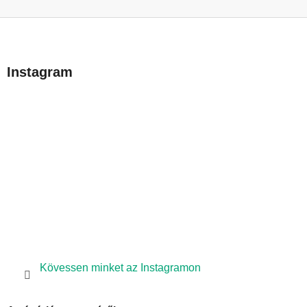
L
á
b
Instagram
l
é
c
Kövessen minket az Instagramon