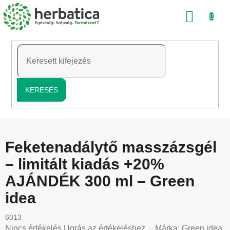
Ugrás
KOSÁ
a
fő
tartalomhoz
KERESÉS
Feketenadálytő masszázsgél
– limitált kiadás +20%
AJÁNDÉK 300 ml – Green
idea
6013
A
Nincs értékelés
Ugrás az értékeléshez
Márka:
Green idea