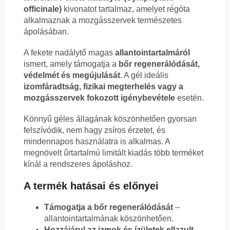
officinale)
kivonatot tartalmaz, amelyet régóta
alkalmaznak a mozgásszervek természetes
ápolásában.
A fekete nadálytő magas
allantointartalmáról
ismert, amely támogatja a
bőr regenerálódását,
védelmét és megújulását
. A gél ideális
izomfáradtság, fizikai megterhelés vagy a
mozgásszervek fokozott igénybevétele
esetén.
Könnyű géles állagának köszönhetően gyorsan
felszívódik, nem hagy zsíros érzetet, és
mindennapos használatra is alkalmas. A
megnövelt űrtartalmú limitált kiadás több terméket
kínál a rendszeres ápoláshoz.
A termék hatásai és előnyei
Támogatja a bőr regenerálódását
–
allantointartalmának köszönhetően.
Hozzájárul az izmok és ízületek ellazult