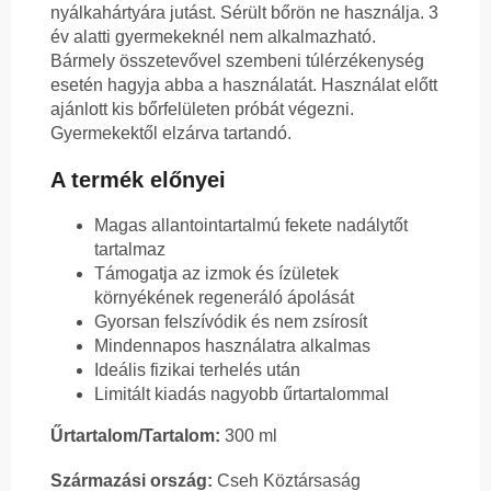
nyálkahártyára jutást. Sérült bőrön ne használja. 3
év alatti gyermekeknél nem alkalmazható.
Bármely összetevővel szembeni túlérzékenység
esetén hagyja abba a használatát. Használat előtt
ajánlott kis bőrfelületen próbát végezni.
Gyermekektől elzárva tartandó.
A termék előnyei
Magas allantointartalmú fekete nadálytőt
tartalmaz
Támogatja az izmok és ízületek
környékének regeneráló ápolását
Gyorsan felszívódik és nem zsírosít
Mindennapos használatra alkalmas
Ideális fizikai terhelés után
Limitált kiadás nagyobb űrtartalommal
Űrtartalom/Tartalom:
300 ml
Származási ország:
Cseh Köztársaság