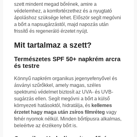
szett mindent megad bőrének, amire a
védelemhez, a komfortérzethez és a nyugtató
ápoláshoz szüksége lehet. Először segít megóvni
a bőrt a napsugárzástól, majd napozás után
frissítő és regeneráló érzetet nyújt.
Mit tartalmaz a szett?
Természetes SPF 50+ napkrém arcra
és testre
Könnyű napkrém organikus jegenyefenyővel és
ásványi szűrőkkel, amely magas, széles
spektrumú védelmet biztosít az UVA- és UVB-
sugárzás ellen. Segít megóvni a bőrt a külső
környezeti hatásoktól, hidratálja, és
kellemes
érzetet hagy maga után zsíros filmréteg
vagy
fehér nyomok nélkül. Minden bőrtípusra alkalmas,
beleértve az érzékeny bőrt is.