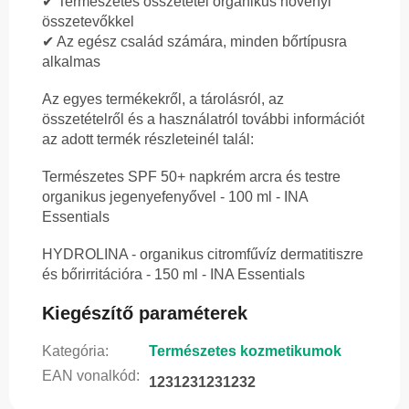
✔ Természetes összetétel organikus növényi
összetevőkkel
✔ Az egész család számára, minden bőrtípusra
alkalmas
Az egyes termékekről, a tárolásról, az
összetételről és a használatról további információt
az adott termék részleteinél talál:
Természetes SPF 50+ napkrém arcra és testre
organikus jegenyefenyővel - 100 ml - INA
Essentials
HYDROLINA - organikus citromfűvíz dermatitiszre
és bőrirritációra - 150 ml - INA Essentials
Kiegészítő paraméterek
Kategória
:
Természetes kozmetikumok
EAN vonalkód
:
1231231231232