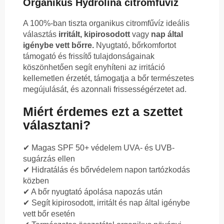
Organikus Hydrolina citromfűvíz
A 100%-ban tiszta organikus citromfűvíz ideális
választás
irritált, kipirosodott
vagy
nap által
igénybe vett bőrre.
Nyugtató, bőrkomfortot
támogató és frissítő tulajdonságainak
köszönhetően segít enyhíteni az irritáció
kellemetlen érzetét, támogatja a bőr természetes
megújulását, és azonnali frissességérzetet ad.
Miért érdemes ezt a szettet
választani?
✔ Magas SPF 50+ védelem UVA- és UVB-
sugárzás ellen
✔ Hidratálás és bőrvédelem napon tartózkodás
közben
✔ A bőr nyugtató ápolása napozás után
✔ Segít kipirosodott, irritált és nap által igénybe
vett bőr esetén