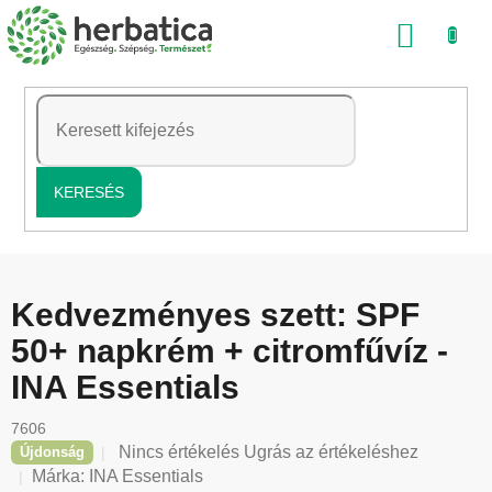
Ugrás
KOSÁ
a
fő
tartalomhoz
KERESÉS
Kedvezményes szett: SPF
50+ napkrém + citromfűvíz -
INA Essentials
7606
A
Nincs értékelés
Ugrás az értékeléshez
Újdonság
termék
Márka:
INA Essentials