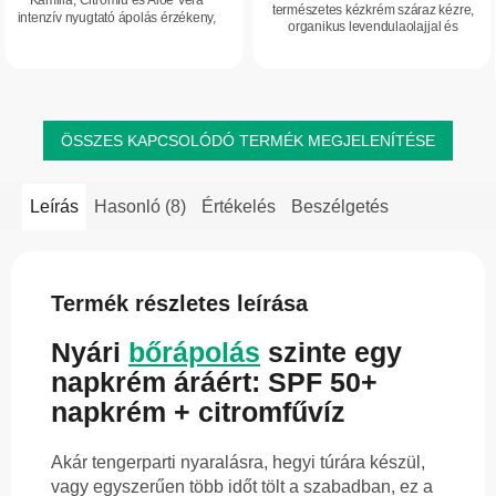
Kamilla, Citromfű és Aloe Vera
természetes kézkrém száraz kézre,
intenzív nyugtató ápolás érzékeny,
organikus levendulaolajjal és
irritált és problémás arcbőrre. A
levendulavízzel. Intenzíven hidratálja,
kamilla és a citromfű organikus
ápolja és segít védeni a kéz bőrét a...
hidrolátumait...
ÖSSZES KAPCSOLÓDÓ TERMÉK MEGJELENÍTÉSE
Leírás
Hasonló (8)
Értékelés
Beszélgetés
Termék részletes leírása
Nyári
bőrápolás
szinte egy
napkrém áráért: SPF 50+
napkrém + citromfűvíz
Akár tengerparti nyaralásra, hegyi túrára készül,
vagy egyszerűen több időt tölt a szabadban, ez a