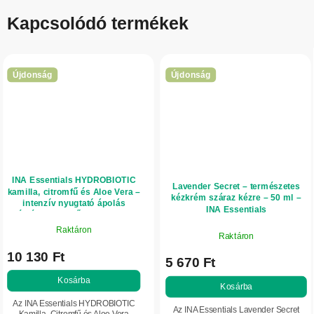
Kapcsolódó termékek
Újdonság
Újdonság
INA Essentials HYDROBIOTIC
Lavender Secret – természetes
kamilla, citromfű és Aloe Vera –
kézkrém száraz kézre – 50 ml –
intenzív nyugtató ápolás
INA Essentials
érzékeny arcbőrre – 150 ml
Raktáron
Raktáron
10 130 Ft
5 670 Ft
Kosárba
Kosárba
Az INA Essentials HYDROBIOTIC
Az INA Essentials Lavender Secret