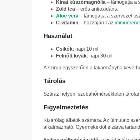
Kínai kúszómagnólia
– támogatja a 
Zöld tea
– erős antioxidáns.
Aloe vera
– támogatja a szervezet tisz
C-vitamin
– hozzájárul az
immunrend
Használat
Csikók:
napi 10 ml
Felnőtt lovak:
napi 30 ml
A szirup egyszerűen a takarmányba keverhe
Tárolás
Száraz helyen, szobahőmérsékleten tároland
Figyelmeztetés
Kizárólag állatok számára. Az útmutató szer
alkalmazható. Gyermekektől elzárva tartand
Felhasználhatósági idő:
a gyártástól szám