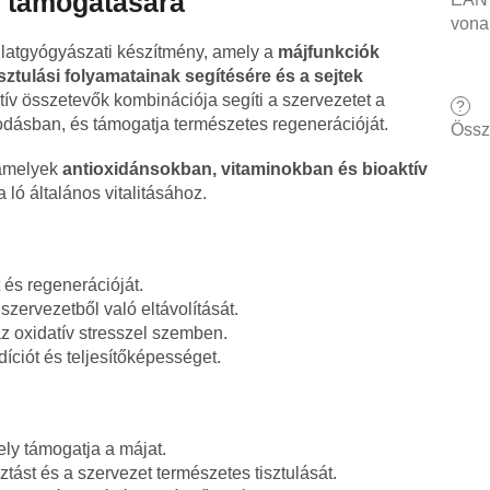
k támogatására
vona
latgyógyászati készítmény, amely a
májfunkciók
sztulási folyamatainak segítésére és a sejtek
ív összetevők kombinációja segíti a szervezetet a
?
dásban, és támogatja természetes regenerációját.
Össz
 amelyek
antioxidánsokban, vitaminokban és bioaktív
ló általános vitalitásához.
és regenerációját.
szervezetből való eltávolítását.
az oxidatív stresszel szemben.
íciót és teljesítőképességet.
ely támogatja a májat.
tást és a szervezet természetes tisztulását.