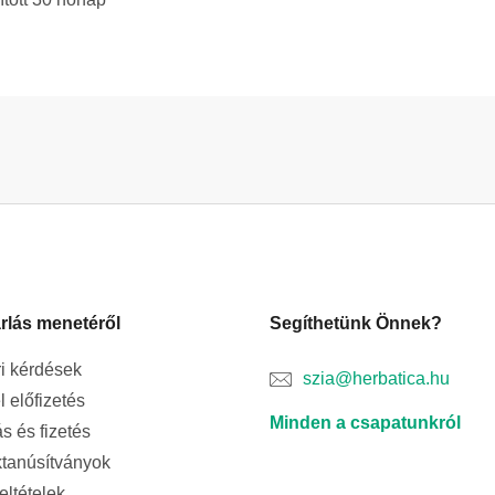
rlás menetéről
Segíthetünk Önnek?
i kérdések
szia@herbatica.hu
l előfizetés
Minden a csapatunkról
ás és fizetés
tanúsítványok
feltételek