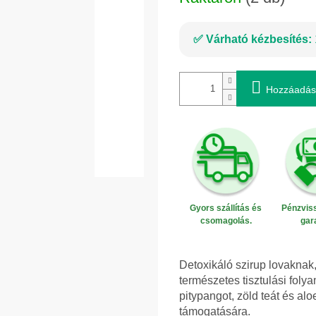
Várható kézbesítés:
Hozzáadás
Gyors szállítás és
Pénzviss
csomagolás.
gar
Detoxikáló szirup lovaknak
természetes tisztulási folya
pitypangot, zöld teát és alo
támogatására.