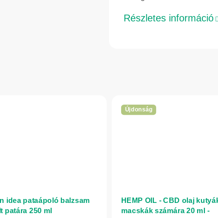
Részletes információ
Újdonság
n idea pataápoló balzsam
HEMP OIL - CBD olaj kutyá
t patára 250 ml
macskák számára 20 ml -