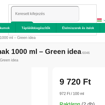
KERESÉS
ikumok
Táplálékkiegészítők
Élelmiszerek és italok
 1000 ml – Green idea
nak 1000 ml – Green idea
6046
Green idea
9 720 Ft
Egységár:
972 Ft / 100 ml
Raktáron
(2 db)