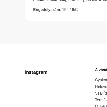
Engedélyszám:
156-16/C
L
á
b
l
A vásá
é
Instagram
c
Gyakor
Hírlevé
Szállít
Termék
Üzleti 