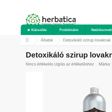
Ugrás
a
fő
tartalomhoz
🔥 Kiárusítás
Problémáim
Natúrkozmet
Állatok
Detoxikáló szirup lovaknak
Kezdőlap
Detoxikáló szirup lovak
A
Nincs értékelés
Ugrás az értékeléshez
Márka:
termék
átlagos
értékelése
5-
ből
0,0
csillag.