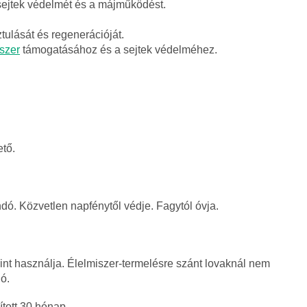
sejtek védelmét és a májműködést.
tulását és regenerációját.
szer
támogatásához és a sejtek védelméhez.
tő.
ó. Közvetlen napfénytől védje. Fagytól óvja.
int használja. Élelmiszer-termelésre szánt lovaknál nem
ó.
ított 30 hónap