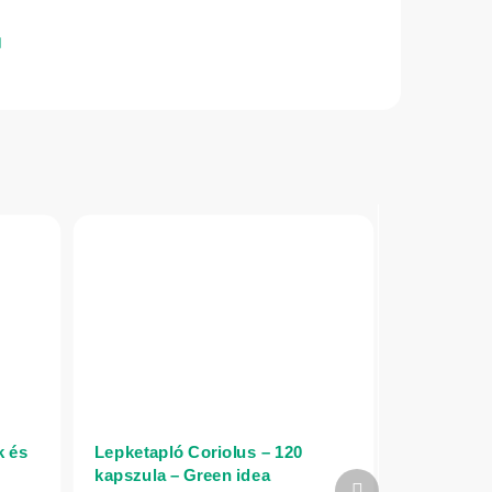
k és
Lepketapló Coriolus – 120
kapszula – Green idea
Következő