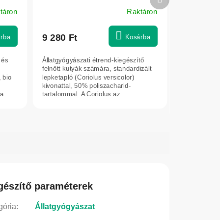
termék
táron
Raktáron
9 280 Ft
rba
Kosárba
 és
Állatgyógyászati étrend-kiegészítő
felnőtt kutyák számára, standardizált
 bio
lepketapló (Coriolus versicolor)
kivonattal, 50% poliszacharid-
 a
tartalommal. A Coriolus az
adaptogén...
gészítő paraméterek
gória
:
Állatgyógyászat