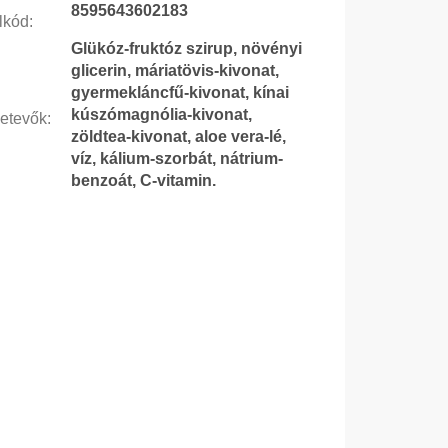
8595643602183
lkód
:
Glükóz-fruktóz szirup, növényi
glicerin, máriatövis-kivonat,
gyermekláncfű-kivonat, kínai
kúszómagnólia-kivonat,
etevők
:
zöldtea-kivonat, aloe vera-lé,
víz, kálium-szorbát, nátrium-
benzoát, C-vitamin.