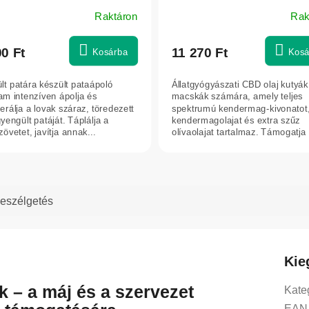
Valsam Vet
Raktáron
Rak
00 Ft
11 270 Ft
Kosárba
Kosá
ült patára készült pataápoló
Állatgyógyászati CBD olaj kutyák
am intenzíven ápolja és
macskák számára, amely teljes
erálja a lovak száraz, töredezett
spektrumú kendermag-kivonatot,
yengült patáját. Táplálja a
kendermagolajat és extra szűz
övetet, javítja annak...
olívaolajat tartalmaz. Támogatja
lelki...
eszélgetés
Kie
k – a máj és a szervezet
Kate
EAN