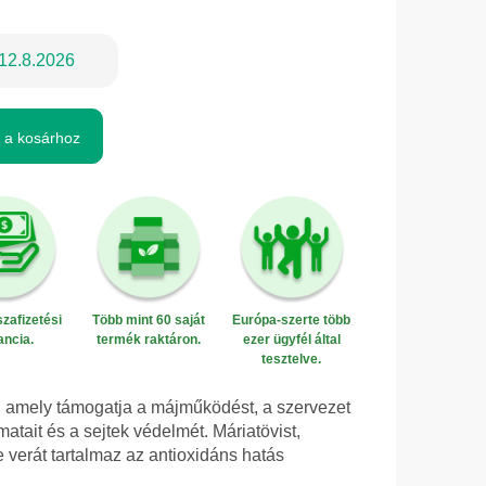
12.8.2026
 a kosárhoz
zafizetési
Több mint 60 saját
Európa-szerte több
ancia.
termék raktáron.
ezer ügyfél által
tesztelve.
, amely támogatja a májműködést, a szervezet
matait és a sejtek védelmét. Máriatövist,
e verát tartalmaz az antioxidáns hatás