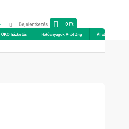
KOSÁR
0 Ft
Bejelentkezés
ÖKO háztartás
Hatóanyagok A-tól Z-ig
Állatok
Új