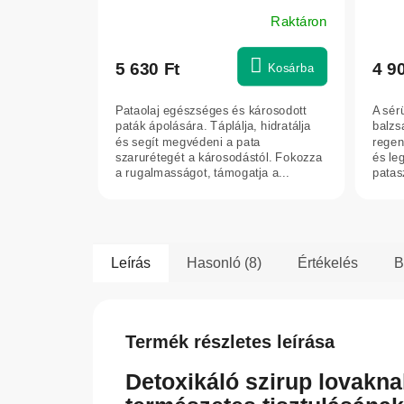
Raktáron
5 630 Ft
4 9
Kosárba
Pataolaj egészséges és károsodott
A sér
paták ápolására. Táplálja, hidratálja
balzs
és segít megvédeni a pata
regen
szarurétegét a károsodástól. Fokozza
és leg
a rugalmasságot, támogatja a...
patasz
Leírás
Hasonló (8)
Értékelés
B
Termék részletes leírása
Detoxikáló szirup lovakna