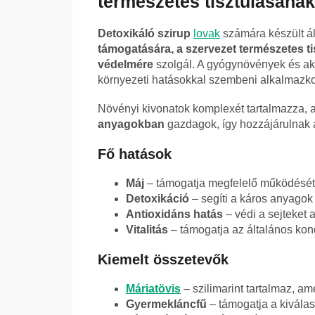
természetes tisztulásána
Detoxikáló szirup
lovak
számára készült ál
támogatására, a szervezet természetes ti
védelmére
szolgál. A gyógynövények és akt
környezeti hatásokkal szembeni alkalmazko
Növényi kivonatok komplexét tartalmazza,
anyagokban
gazdagok, így hozzájárulnak a 
Fő hatások
Máj
– támogatja megfelelő működését 
Detoxikáció
– segíti a káros anyagok 
Antioxidáns hatás
– védi a sejteket 
Vitalitás
– támogatja az általános kond
Kiemelt összetevők
Máriatövis
– szilimarint tartalmaz, am
Gyermekláncfű
– támogatja a kiválasz