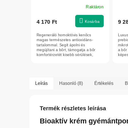
Raktáron
4 170 Ft
9 2
Kosárba
Regeneráló homoktövis kenőcs
Luxus
magas természetes antioxidáns-
prebi
tartalommal. Segít ápolni és
mikro
megújítani a bőrt, támogatja a bőr
a bőr 
komfortérzetét kisebb sérülések,
képess
irritáció, ekcémára...
Leírás
Hasonló (8)
Értékelés
B
Termék részletes leírása
Bioaktív krém gyémántporr