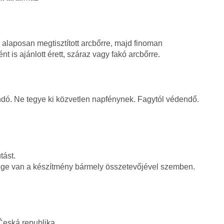
alaposan megtisztított arcbőrre, majd finoman
 is ajánlott érett, száraz vagy fakó arcbőrre.
dó. Ne tegye ki közvetlen napfénynek. Fagytól védendő.
tást.
sége van a készítmény bármely összetevőjével szemben.
 Česká republika