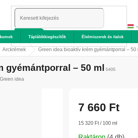
KERESÉS
ikumok
Táplálékkiegészítők
Élelmiszerek és italok
Arckrémek
Green idea bioaktív krém gyémántporral – 50
m gyémántporral – 50 ml
5405
Green idea
7 660 Ft
Egységár:
15 320 Ft / 100 ml
Raktáron
(4 db)