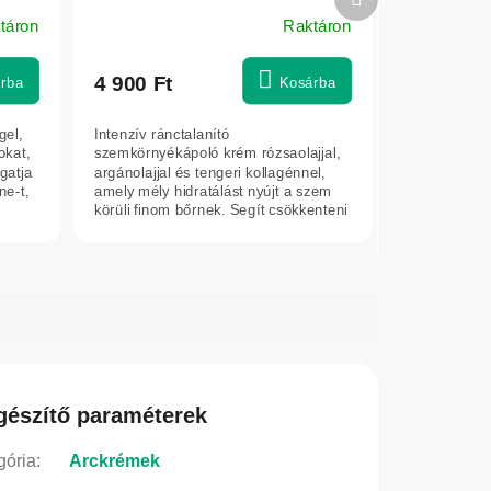
krém normál bőrre, 30 ml
termék
táron
Raktáron
4 900 Ft
rba
Kosárba
gel,
Intenzív ránctalanító
okat,
szemkörnyékápoló krém rózsaolajjal,
gatja
argánolajjal és tengeri kollagénnel,
ne-t,
amely mély hidratálást nyújt a szem
körüli finom bőrnek. Segít csökkenteni
a finom...
gészítő paraméterek
gória
:
Arckrémek