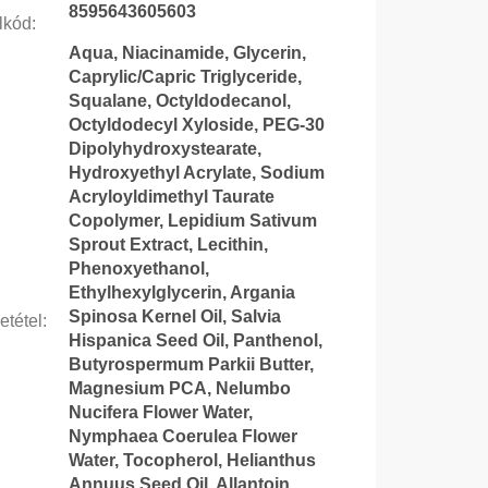
8595643605603
lkód
:
Aqua, Niacinamide, Glycerin,
Caprylic/Capric Triglyceride,
Squalane, Octyldodecanol,
Octyldodecyl Xyloside, PEG-30
Dipolyhydroxystearate,
Hydroxyethyl Acrylate, Sodium
Acryloyldimethyl Taurate
Copolymer, Lepidium Sativum
Sprout Extract, Lecithin,
Phenoxyethanol,
Ethylhexylglycerin, Argania
Spinosa Kernel Oil, Salvia
etétel
:
Hispanica Seed Oil, Panthenol,
Butyrospermum Parkii Butter,
Magnesium PCA, Nelumbo
Nucifera Flower Water,
Nymphaea Coerulea Flower
Water, Tocopherol, Helianthus
Annuus Seed Oil, Allantoin,