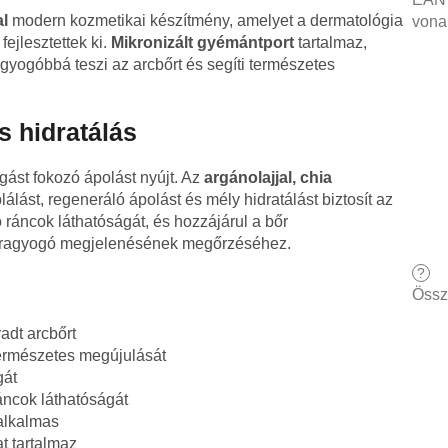
al
modern kozmetikai készítmény, amelyet a dermatológia
vona
fejlesztettek ki.
Mikronizált gyémántport
tartalmaz,
agyogóbbá teszi az arcbőrt és segíti természetes
s hidratálás
ogást fokozó ápolást nyújt. Az
argánolajjal, chia
lálást, regeneráló ápolást és mély hidratálást biztosít az
 ráncok láthatóságát, és hozzájárul a bőr
 ragyogó megjelenésének megőrzéséhez.
?
Össz
radt arcbőrt
természetes megújulását
gát
ráncok láthatóságát
 alkalmas
t tartalmaz