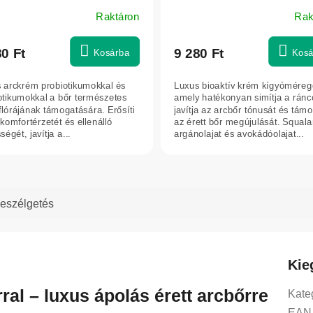
Raktáron
Rak
80 Ft
9 280 Ft
Kosárba
Kosá
 arckrém probiotikumokkal és
Luxus bioaktív krém kígyóméreg
otikumokkal a bőr természetes
amely hatékonyan simítja a ránc
flórájának támogatására. Erősíti
javítja az arcbőr tónusát és támo
komfortérzetét és ellenálló
az érett bőr megújulását. Squala
égét, javítja a...
argánolajat és avokádóolajat...
eszélgetés
Kie
al – luxus ápolás érett arcbőrre
Kate
EAN