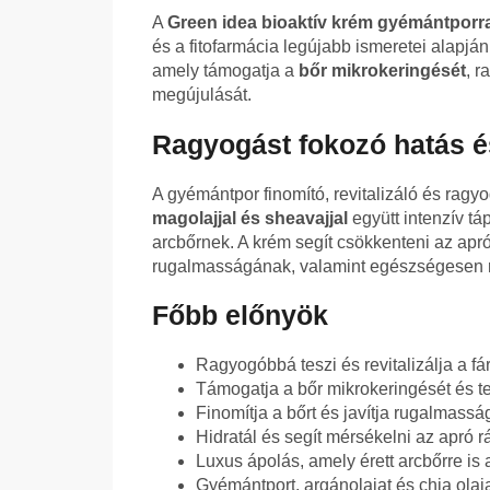
A
Green idea bioaktív krém gyémántporr
és a fitofarmácia legújabb ismeretei alapján 
amely támogatja a
bőr mikrokeringését
, r
megújulását.
Ragyogást fokozó hatás é
A gyémántpor finomító, revitalizáló és ragy
magolajjal és sheavajjal
együtt intenzív táp
arcbőrnek. A krém segít csökkenteni az apró
rugalmasságának, valamint egészségesen
Főbb előnyök
Ragyogóbbá teszi és revitalizálja a fá
Támogatja a bőr mikrokeringését és 
Finomítja a bőrt és javítja rugalmassá
Hidratál és segít mérsékelni az apró 
Luxus ápolás, amely érett arcbőrre is
Gyémántport, argánolajat és chia olaja