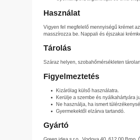
Használat
Vigyen fel megfelelő mennyiségű krémet az 
masszírozza be. Nappali és éjszakai krémként
Tárolás
Száraz helyen, szobahőmérsékleten tárolan
Figyelmeztetés
Kizárólag külső használatra.
Kerülje a szembe és nyálkahártyára ju
Ne használja, ha ismert túlérzékeny
Gyermekektől elzárva tartandó.
Gyártó
Green idea s.r.o., Vodova 40, 612 00 Brno,