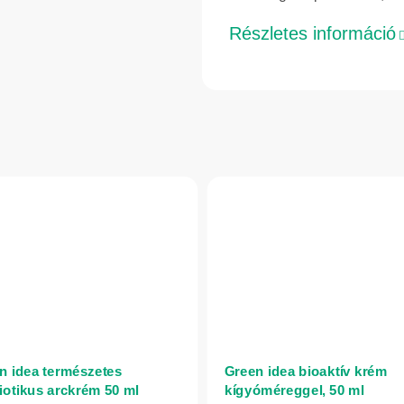
Részletes információ
n idea természetes
Green idea bioaktív krém
iotikus arckrém 50 ml
kígyóméreggel, 50 ml