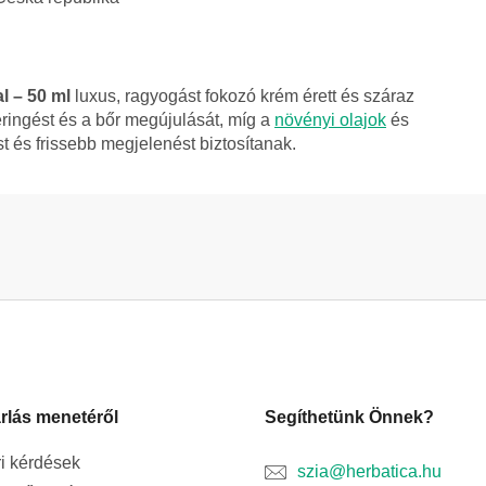
l – 50 ml
luxus, ragyogást fokozó krém érett és száraz
ringést és a bőr megújulását, míg a
növényi olajok
és
st és frissebb megjelenést biztosítanak.
rlás menetéről
Segíthetünk Önnek?
i kérdések
szia@herbatica.hu