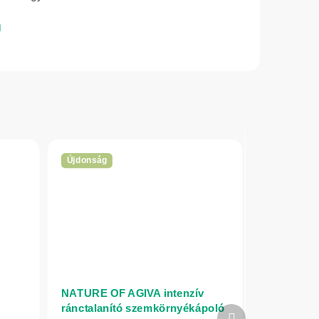
Újdonság
NATURE OF AGIVA intenzív
ránctalanító szemkörnyékápoló
Következő