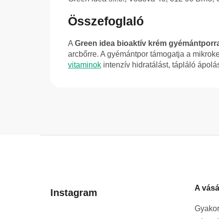
Összefoglaló
A
Green idea bioaktív krém gyémántporra
arcbőrre. A gyémántpor támogatja a mikroke
vitaminok
intenzív hidratálást, tápláló ápolá
L
á
b
l
A vásá
é
Instagram
c
Gyakor