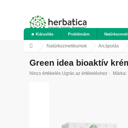
Ugrás
a
fő
tartalomhoz
🔥 Kiárusítás
Problémáim
Natúrkozmet
Natúrkozmetikumok
Arcápolás
Kezdőlap
Green idea bioaktív kré
A
Nincs értékelés
Ugrás az értékeléshez
Márka:
termék
átlagos
értékelése
5-
ből
0,0
csillag.