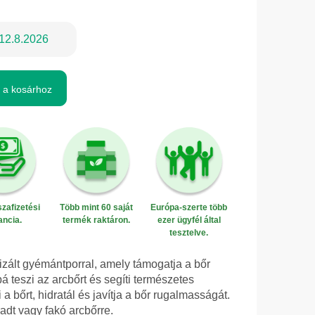
12.8.2026
 a kosárhoz
zafizetési
Több mint 60 saját
Európa-szerte több
ancia.
termék raktáron.
ezer ügyfél által
tesztelve.
izált gyémántporral, amely támogatja a bőr
 teszi az arcbőrt és segíti természetes
a bőrt, hidratál és javítja a bőr rugalmasságát.
radt vagy fakó arcbőrre.