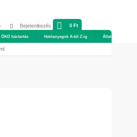
KOSÁR
0 Ft
Bejelentkezés
ÖKO háztartás
Hatóanyagok A-tól Z-ig
Állatok
Új
 ml