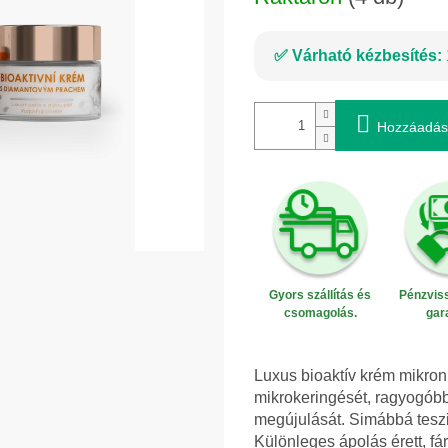
Várható kézbesítés:
Hozzáadás
Gyors szállítás és
Pénzviss
csomagolás.
gar
Luxus bioaktív krém mikron
mikrokeringését, ragyogóbbá
megújulását. Simábbá teszi 
Különleges ápolás érett, fá