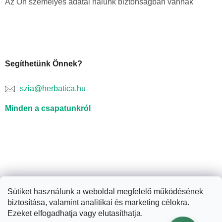
Az Ön személyes adatai nálunk biztonságban vannak
Segíthetünk Önnek?
szia@herbatica.hu
Minden a csapatunkról
Sütiket használunk a weboldal megfelelő működésének
biztosítása, valamint analitikai és marketing célokra.
Shoptet készítette
Ezeket elfogadhatja vagy elutasíthatja.