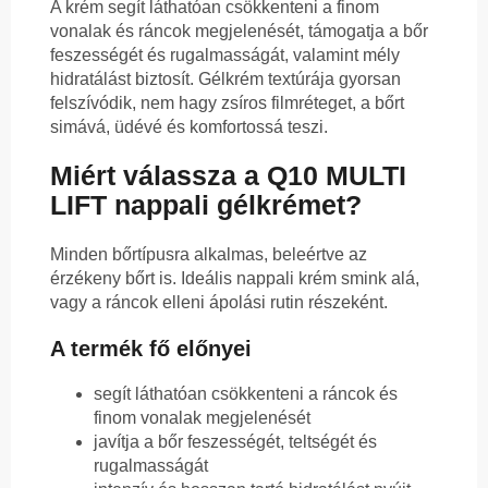
A krém segít láthatóan csökkenteni a finom
vonalak és ráncok megjelenését, támogatja a bőr
feszességét és rugalmasságát, valamint mély
hidratálást biztosít. Gélkrém textúrája gyorsan
felszívódik, nem hagy zsíros filmréteget, a bőrt
simává, üdévé és komfortossá teszi.
Miért válassza a Q10 MULTI
LIFT nappali gélkrémet?
Minden bőrtípusra alkalmas, beleértve az
érzékeny bőrt is. Ideális nappali krém smink alá,
vagy a ráncok elleni ápolási rutin részeként.
A termék fő előnyei
segít láthatóan csökkenteni a ráncok és
finom vonalak megjelenését
javítja a bőr feszességét, teltségét és
rugalmasságát