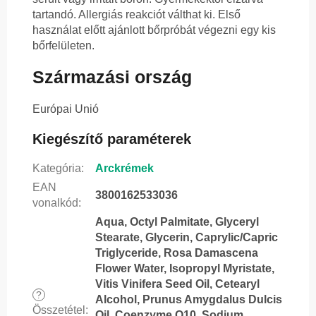
tartandó. Allergiás reakciót válthat ki. Első
használat előtt ajánlott bőrpróbát végezni egy kis
bőrfelületen.
Származási ország
Európai Unió
Kiegészítő paraméterek
Kategória
:
Arckrémek
EAN
3800162533036
vonalkód
:
Aqua, Octyl Palmitate, Glyceryl
Stearate, Glycerin, Caprylic/Capric
Triglyceride, Rosa Damascena
Flower Water, Isopropyl Myristate,
Vitis Vinifera Seed Oil, Cetearyl
?
Alcohol, Prunus Amygdalus Dulcis
Összetétel
:
Oil, Coenzyme Q10, Sodium