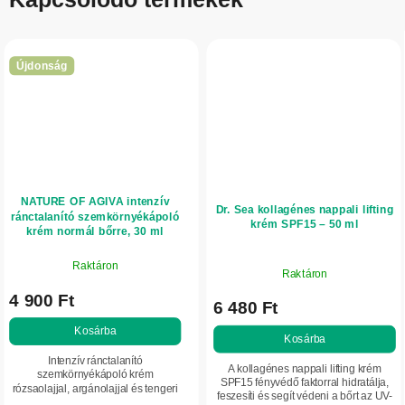
Újdonság
NATURE OF AGIVA intenzív
Dr. Sea kollagénes nappali lifting
ránctalanító szemkörnyékápoló
krém SPF15 – 50 ml
krém normál bőrre, 30 ml
Raktáron
Raktáron
4 900 Ft
6 480 Ft
Kosárba
Kosárba
Intenzív ránctalanító
A kollagénes nappali lifting krém
szemkörnyékápoló krém
SPF15 fényvédő faktorral hidratálja,
rózsaolajjal, argánolajjal és tengeri
feszesíti és segít védeni a bőrt az UV-
kollagénnel, amely mély hidratálást