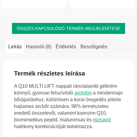
sugárzással szemben. A kollagénnek
nyújt a szem körüli finom bőrnek.
és a hialuronsavnak köszönhetően...
Segít csökkenteni a finom...
ÖSSZES KAPCSOLÓDÓ TERMÉK MEGJELENÍTÉSE
Leírás
Hasonló (8)
Értékelés
Beszélgetés
Termék részletes leírása
A Q10 MULTI LIFT nappali ránctalanító gélkrém
könnyű, gyorsan felszívódó
arckrém
a mindennapi
bőrápoláshoz, különösen a korai öregedés jeleire
hajlamos arcbőr számára. 98% természetes
eredetű összetevőt, valamint koenzim Q10,
biomimetikus peptid, hialuronsav és
rózsavíz
hatékony kombinációját tartalmazza.