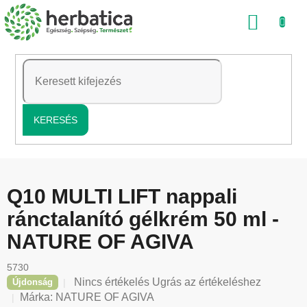
Ugrás
KOSÁ
a
fő
tartalomhoz
KERESÉS
Q10 MULTI LIFT nappali
ránctalanító gélkrém 50 ml -
NATURE OF AGIVA
5730
A
Nincs értékelés
Ugrás az értékeléshez
Újdonság
termék
Márka:
NATURE OF AGIVA