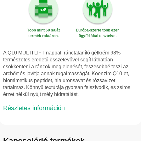
Több mint 60 saját
Európa-szerte több ezer
termék raktáron.
ügyfél által tesztelve.
A Q10 MULTI LIFT nappali ránctalanító gélkrém 98%
természetes eredetű összetevővel segít láthatóan
csökkenteni a ráncok megjelenését, feszesebbé teszi az
arcbőrt és javítja annak rugalmasságát. Koenzim Q10-et,
biomimetikus peptidet, hialuronsavat és rózsavizet
tartalmaz. Könnyű textúrája gyorsan felszívódik, és zsíros
érzet nélkül nyújt mély hidratálást.
Részletes információ
Kapcsolódó termékek