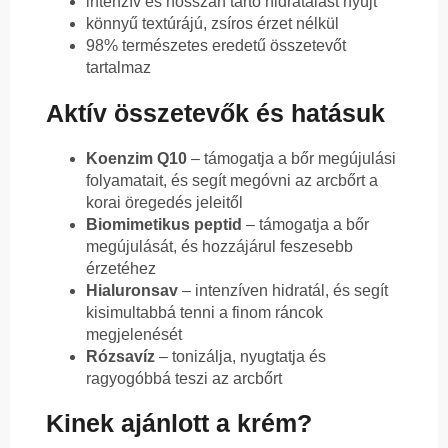
intenzív és hosszan tartó hidratálást nyújt
könnyű textúrájú, zsíros érzet nélkül
98% természetes eredetű összetevőt
tartalmaz
Aktív összetevők és hatásuk
Koenzim Q10
– támogatja a bőr megújulási
folyamatait, és segít megóvni az arcbőrt a
korai öregedés jeleitől
Biomimetikus peptid
– támogatja a bőr
megújulását, és hozzájárul feszesebb
érzetéhez
Hialuronsav
– intenzíven hidratál, és segít
kisimultabbá tenni a finom ráncok
megjelenését
Rózsavíz
– tonizálja, nyugtatja és
ragyogóbbá teszi az arcbőrt
Kinek ajánlott a krém?