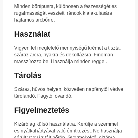
Minden bőrtípusra, különösen a feszességét és
rugalmasságát vesztett, ráncok kialakulására
hajlamos arcbőrre.
Használat
Vigyen fel megfelelő mennyiségű krémet a tiszta,
száraz arcra, nyakra és dekoltázsra. Finoman
masszírozza be. Használja minden reggel.
Tárolás
Száraz, hűvös helyen, közvetlen napfénytől védve
tárolandó. Fagytól óvandó.
Figyelmeztetés
Kizárólag külső használatra. Kerülje a szemmel
és nyálkahártyával való érintkezést. Ne használja
sérült vagy irritált bőrön. Gyermekektől elzárva