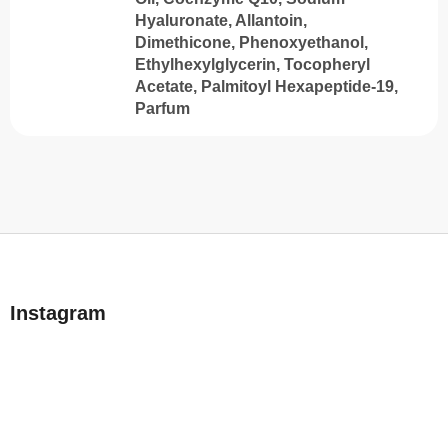
Hyaluronate, Allantoin,
Dimethicone, Phenoxyethanol,
Ethylhexylglycerin, Tocopheryl
Acetate, Palmitoyl Hexapeptide-19,
Parfum
L
á
b
Instagram
l
é
c