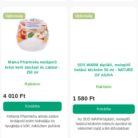
A mentol, a...
Újdonság
Újdonság
Mama Pharmelia testápoló
SOS WARM tápláló, melegítő
krém kerti almával és zabbal -
hatású kézkrém 50 ml - NATURE
250 ml
OF AGIVA
Raktáron
Raktáron
4 010 Ft
1 580 Ft
Kosárba
Kosárba
A Mama Pharmelia almás-zabos
Az SOS WARM tápláló, melegítő
testápoló krém hidratálja és
hatású kézkrém intenzív ápolást és
nyugtatja a bőrt, miközben puhává
védelmet nyújt a téli időszakban.
és rugalmassá teszi.
Glicerint, E-vitamint és sheavajat