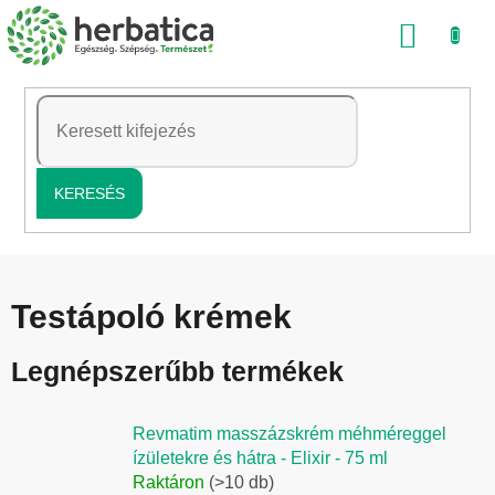
Ugrás
KOSÁ
a
fő
tartalomhoz
KERESÉS
Testápoló krémek
Legnépszerűbb termékek
Revmatim masszázskrém méhméreggel
ízületekre és hátra - Elixir - 75 ml
Raktáron
(>10 db)