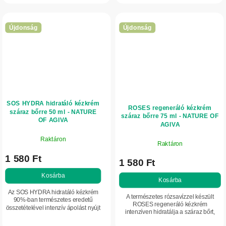
tartalmaz, amelyek hozzájárulnak a...
Újdonság
Újdonság
SOS HYDRA hidratáló kézkrém
ROSES regeneráló kézkrém
száraz bőrre 50 ml - NATURE
száraz bőrre 75 ml - NATURE OF
OF AGIVA
AGIVA
Raktáron
Raktáron
1 580 Ft
1 580 Ft
Kosárba
Kosárba
Az SOS HYDRA hidratáló kézkrém
A természetes rózsavízzel készült
90%-ban természetes eredetű
ROSES regeneráló kézkrém
összetételével intenzív ápolást nyújt
intenzíven hidratálja a száraz bőrt,
a száraz, feszülő kézbőrnek.
puhítja és segít megőrizni
Glicerint, E-vitamint és