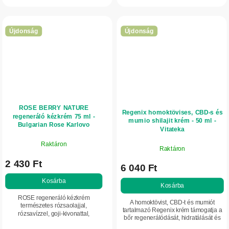
tartalmaz. A 91% természetes
tartalmazó...
összetevőt...
Újdonság
Újdonság
ROSE BERRY NATURE
Regenix homoktövises, CBD-s és
regeneráló kézkrém 75 ml -
mumio shilajit krém - 50 ml -
Bulgarian Rose Karlovo
Vitateka
Raktáron
Raktáron
2 430 Ft
6 040 Ft
Kosárba
Kosárba
ROSE regeneráló kézkrém
A homoktövist, CBD-t és mumiót
természetes rózsaolajjal,
tartalmazó Regenix krém támogatja a
rózsavízzel, goji-kivonattal,
bőr regenerálódását, hidratálását és
sheavajjal, E-vitaminnal és D-
védelmét. Könnyű textúrája gyorsan