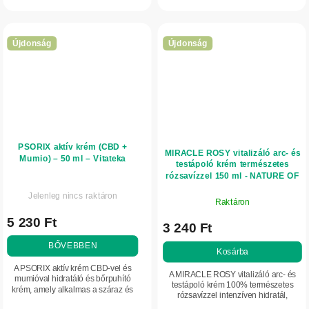
panthenollal. Intenzíven táplálja,
felszívódik, és mindennapi
hidratálja és segít megóvni a...
bőrápolásra...
Újdonság
Újdonság
PSORIX aktív krém (CBD +
MIRACLE ROSY vitalizáló arc- és
Mumio) – 50 ml – Vitateka
testápoló krém természetes
rózsavízzel 150 ml - NATURE OF
AGIVA
Jelenleg nincs raktáron
Raktáron
5 230 Ft
3 240 Ft
BŐVEBBEN
Kosárba
A PSORIX aktív krém CBD-vel és
A MIRACLE ROSY vitalizáló arc- és
mumióval hidratáló és bőrpuhító
testápoló krém 100% természetes
krém, amely alkalmas a száraz és
rózsavízzel intenzíven hidratál,
igénybe vett bőr mindennapos
feszesebb megjelenést ad, és javítja a