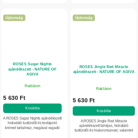
rugalmasságát. E- és A-vitamint,
olajkomplexet, köztük...
valamint glicerint...
Újdonság
Újdonság
ROSES Sugar Nights
ROSES Jingle Red Miracle
ajándékszett - NATURE OF
ajándékszett - NATURE OF AGIVA
AGIVA
Raktáron
Raktáron
5 630 Ft
5 630 Ft
Kosárba
Kosárba
A ROSES Sugar Nights ajándékszett
A ROSES Jingle Red Miracle
hidratáló tusfürdőt és testápoló
ajándékszett fahéjas, hidratáló
krémet tartalmaz, magával ragadó
tusfürdőt és hialuronsavval, valamint
vaníliaillattal. A 91%-ban
ureával gazdagított testkrémet
természetes eredetű összetevőket