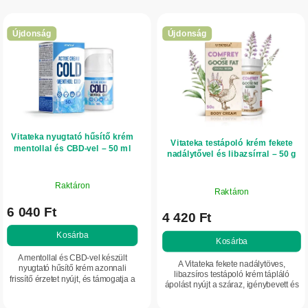
T
k
e
r
Újdonság
Újdonság
r
e
m
n
é
d
k
e
e
z
Vitateka nyugtató hűsítő krém
k
é
Vitateka testápoló krém fekete
mentollal és CBD-vel – 50 ml
nadálytővel és libazsírral – 50 g
l
s
i
e
Raktáron
Raktáron
s
6 040 Ft
t
4 420 Ft
á
Kosárba
Kosárba
j
A mentollal és CBD-vel készült
A Vitateka fekete nadálytöves,
nyugtató hűsítő krém azonnali
a
libazsíros testápoló krém tápláló
frissítő érzetet nyújt, és támogatja a
ápolást nyújt a száraz, igénybevett és
bőr komfortérzetét fáradtság,
érzékeny bőrnek. A fekete nadálytő, a
feszülés vagy túlmelegedés esetén.
libazsír és a lanolin kombinációja...