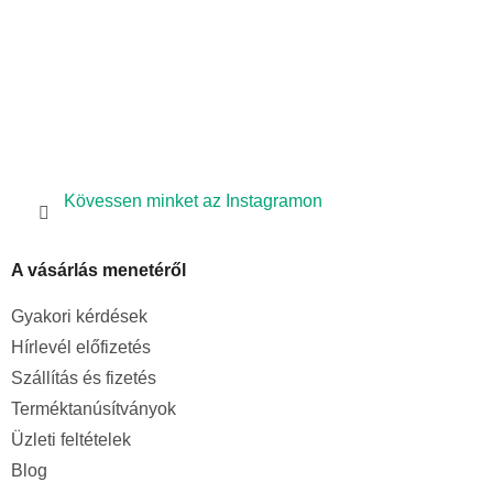
l
e
m
e
i
Kövessen minket az Instagramon
A vásárlás menetéről
Gyakori kérdések
Hírlevél előfizetés
Szállítás és fizetés
Terméktanúsítványok
Üzleti feltételek
Blog