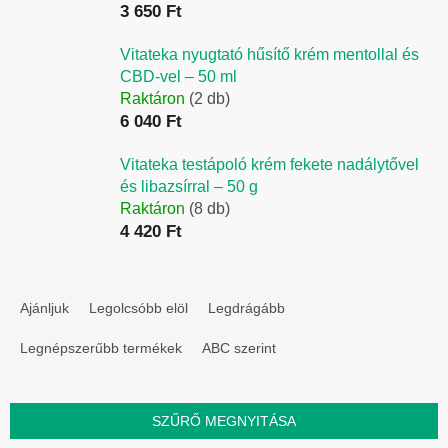
3 650 Ft
Vitateka nyugtató hűsítő krém mentollal és
CBD-vel – 50 ml
Raktáron
(2 db)
6 040 Ft
Vitateka testápoló krém fekete nadálytővel
és libazsírral – 50 g
Raktáron
(8 db)
4 420 Ft
T
e
Ajánljuk
Legolcsóbb elöl
Legdrágább
r
Legnépszerűbb termékek
ABC szerint
m
é
k
SZŰRŐ MEGNYITÁSA
e