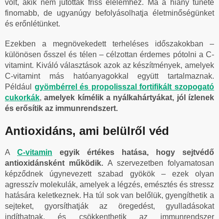
volt, akik nem jutottak friss élelemhez. Ma a hiány tünete
finomabb, de ugyanúgy befolyásolhatja életminőségünket
és erőnlétünket.
Ezekben a megnövekedett terheléses időszakokban –
különösen ősszel és télen – célzottan érdemes pótolni a C-
vitamint. Kiváló választások azok az készítmények, amelyek
C-vitamint más hatóanyagokkal együtt tartalmaznak.
Például
gyömbérrel és propolisszal fortifikált szopogató
cukorkák
,
amelyek kímélik a nyálkahártyákat, jól ízlenek
és erősítik az immunrendszert.
Antioxidáns, ami belülről véd
A
C-vitamin
egyik értékes hatása, hogy sejtvédő
antioxidánsként működik.
A szervezetben folyamatosan
képződnek úgynevezett szabad gyökök – ezek olyan
agresszív molekulák, amelyek a légzés, emésztés és stressz
hatására keletkeznek. Ha túl sok van belőlük, gyengíthetik a
sejteket, gyorsíthatják az öregedést, gyulladásokat
indíthatnak, és csökkenthetik az immunrendszer