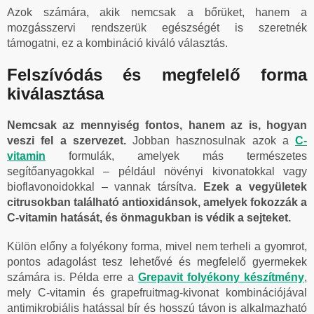
Azok számára, akik nemcsak a bőrüket, hanem a
mozgásszervi rendszerük egészségét is szeretnék
támogatni, ez a kombináció kiváló választás.
Felszívódás és megfelelő forma
kiválasztása
Nemcsak az mennyiség fontos, hanem az is, hogyan
veszi fel a szervezet.
Jobban hasznosulnak azok a
C-
vitamin
formulák, amelyek más természetes
segítőanyagokkal – például növényi kivonatokkal vagy
bioflavonoidokkal – vannak társítva.
Ezek a vegyületek
citrusokban található antioxidánsok, amelyek fokozzák a
C-vitamin hatását, és önmagukban is védik a sejteket.
Külön előny a folyékony forma, mivel nem terheli a gyomrot,
pontos adagolást tesz lehetővé és megfelelő gyermekek
számára is. Példa erre a
Grepavit folyékony készítmény
,
mely C-vitamin és grapefruitmag-kivonat kombinációjával
antimikrobiális hatással bír és hosszú távon is alkalmazható