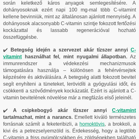
során keletkező káros anyagok semlegesítésére. A
dohányosoknak ezért napi 100 mg-mal több C-vitamint
kellene bevinniük, mint az általánosan ajánlott mennyiség. A
dohányosok alacsonyabb C-vitamin szintje fokozott fertőzési
kockázattal és lassabb regenerációval hozható
összefüggésbe.
✔️
Betegség idején a szervezet akár tízszer annyi
C-
vitamint
használhat fel, mint nyugalmi állapotban.
Az
immunrendszer a védekezési mechanizmusok
támogatására használja – különösen a fehérvérsejtek
képzésére és aktiválására. A betegség alatti fokozott bevitel
segít enyhíteni a tüneteket, lerövidíti a gyógyulási időt, és
csökkenti a szövődmények kockázatát. Ezért is ajánlott a C-
vitamin bevitelének növelése már a megfázás első jeleinél.
✔️
A csipkebogyó akár tízszer annyi
C-vitamint
tartalmazhat, mint a narancs.
Emellett kiváló természetes
forrásnak számít a feketeribizli, a
homoktövis
, a brokkoli, a
kivi és a petrezselyemzöld is. Érdekesség, hogy a legtöbb
C-vitamin a friss gyümölcsökben és zöldségekben található