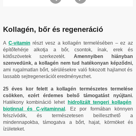
Kollagén, bőr és regeneráció
A
C-vitamin
részt vesz a kollagén termelésében – ez az
építőfehérje alkotja a bőr, csontok, ínak, erek és
kötőszövetek szerkezetét.
Amennyiben hiányban
szenvedünk, a kollagén nem tud hatékonyan képződni,
ami rugalmatlan bőrt, sérülésekre való fokozott hajlamot és
lassabb sejtregenerációt eredményezhet.
25 éves kor felett a kollagén természetes termelése
csökken, ezért érdemes belső támogatást nyújtani.
Hatékony kombináció lehet
hidrolizált tengeri kollagén
biotinnal és C-vitaminnal
. Ez por formában könnyen
felszívódik, és természetesen beilleszthető a
mindennapokba, támogatva a bőrt, hajat, körmöket és
ízületeket.