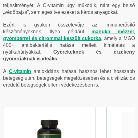
teljesítményét. A C-vitamin úgy működik, mint egy belső
„védőpajzs”, semlegesítve ezeket a káros anyagokat.
Ezért is gyakori összetevője az immunerősítő
készítményeknek. Ilyen például
manuka mézzel,
gyömbérrel és citrommal készült cukorka
, amely a MGO
400+ antibakteriális hatása mellett kíméletes a
nyálkahártyákkal.
Gyerekeknek és érzékeny
gyomrúaknak is ideális.
A
C-vitamin
antioxidáns hatása hasznos lehet hosszabb
betegség után, betegségek megelőzésében és a civilizációs
eredetű betegségek elleni védekezésben is.