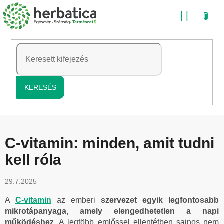
Ugrás
KOSÁ
a
fő
tartalomhoz
KERESÉS
C-vitamin: minden, amit tudni
kell róla
29.7.2025
A
C-vitamin
az emberi
szervezet egyik legfontosabb
mikrotápanyaga, amely elengedhetetlen a napi
működéshez
. A legtöbb emlőssel ellentétben sajnos nem