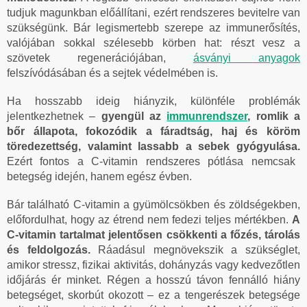
tudjuk magunkban előállítani, ezért rendszeres bevitelre van
szükségünk. Bár legismertebb szerepe az immunerősítés,
valójában sokkal szélesebb körben hat: részt vesz a
szövetek regenerációjában,
ásványi anyagok
felszívódásában és a sejtek védelmében is.
Ha hosszabb ideig hiányzik, különféle problémák
jelentkezhetnek –
gyengül az
immunrendszer
, romlik a
bőr állapota, fokozódik a fáradtság, haj és köröm
töredezettség, valamint lassabb a sebek gyógyulása.
Ezért fontos a C-vitamin rendszeres pótlása nemcsak
betegség idején, hanem egész évben.
Bár található C-vitamin a gyümölcsökben és zöldségekben,
előfordulhat, hogy az étrend nem fedezi teljes mértékben.
A
C-vitamin tartalmat jelentősen csökkenti a főzés, tárolás
és feldolgozás.
Ráadásul megnövekszik a szükséglet,
amikor stressz, fizikai aktivitás, dohányzás vagy kedvezőtlen
időjárás ér minket. Régen a hosszú távon fennálló hiány
betegséget, skorbút okozott – ez a tengerészek betegsége