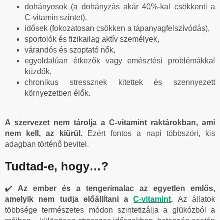
dohányosok (a dohányzás akár 40%-kal csökkenti a
C-vitamin szintet),
idősek (fokozatosan csökken a tápanyagfelszívódás),
sportolók és fizikailag aktív személyek,
várandós és szoptató nők,
egyoldalúan étkezők vagy emésztési problémákkal
küzdők,
chronikus stressznek kitettek és szennyezett
környezetben élők.
A szervezet nem tárolja a C-vitamint raktárokban, ami
nem kell, az kiürül.
Ezért fontos a napi többszöri, kis
adagban történő bevitel.
Tudtad-e, hogy…?
✔️
Az ember és a tengerimalac az egyetlen emlős,
amelyik nem tudja előállítani a
C-vitamint
.
Az állatok
többsége természetes módon szintetizálja a glükózból a