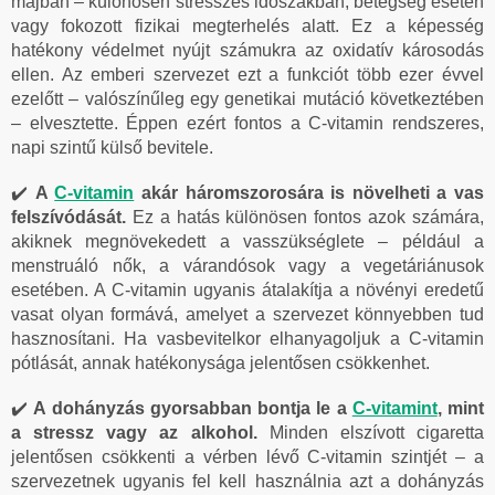
májban – különösen stresszes időszakban, betegség esetén
vagy fokozott fizikai megterhelés alatt. Ez a képesség
hatékony védelmet nyújt számukra az oxidatív károsodás
ellen. Az emberi szervezet ezt a funkciót több ezer évvel
ezelőtt – valószínűleg egy genetikai mutáció következtében
– elvesztette. Éppen ezért fontos a C-vitamin rendszeres,
napi szintű külső bevitele.
✔️
A
C-vitamin
akár háromszorosára is növelheti a vas
felszívódását.
Ez a hatás különösen fontos azok számára,
akiknek megnövekedett a vasszükséglete – például a
menstruáló nők, a várandósok vagy a vegetáriánusok
esetében. A C-vitamin ugyanis átalakítja a növényi eredetű
vasat olyan formává, amelyet a szervezet könnyebben tud
hasznosítani. Ha vasbevitelkor elhanyagoljuk a C-vitamin
pótlását, annak hatékonysága jelentősen csökkenhet.
✔️
A dohányzás gyorsabban bontja le a
C-vitamint
, mint
a stressz vagy az alkohol.
Minden elszívott cigaretta
jelentősen csökkenti a vérben lévő C-vitamin szintjét – a
szervezetnek ugyanis fel kell használnia azt a dohányzás