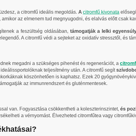
zdesz, a citromfű ideális megoldás.
A
citromfű kivonata
elősegí
, amikor az elmenem tud megnyugodni, és elalvás előtt csak k
ítenek a feszültség oldásában,
támogatják a lelki egyensúl
gendő. A citromfű védi a sejteket az oxidatív stressztől, és t
tednek megadni a szükséges pihenést és regenerációt, a
citrom
 ideálissportolóknak teljesítmény után. A citromfű segít
szívdob
orkáknak köszönhetően is kaphatsz. Ezek 20 gyógynövénykivon
 támogatják az immunrendszert és gluténmentesek.
ással van. Fogyasztása csökkentheti a koleszterinszintet,
és poz
kelheti a vérnyomást. Élvezheted citromfűtea vagy citromfűki
ékhatásai?