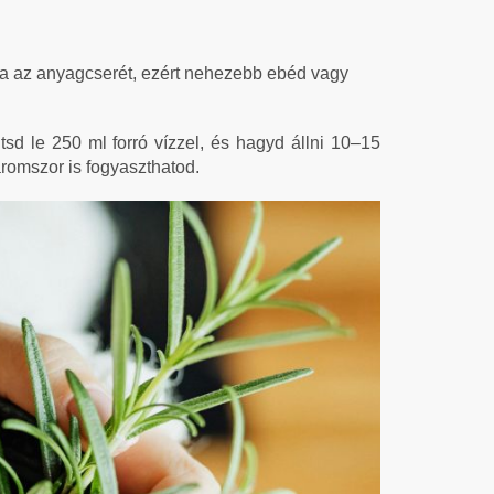
ja az anyagcserét, ezért nehezebb ebéd vagy
tsd le 250 ml forró vízzel, és hagyd állni 10–15
romszor is fogyaszthatod.