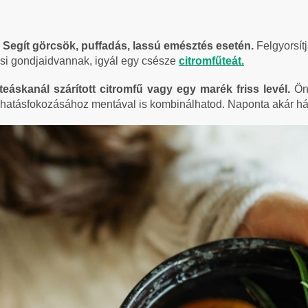
.
Segít görcsök, puffadás, lassú emésztés esetén.
Felgyorsít
ési gondjaidvannak, igyál egy csésze
citromfűteát.
teáskanál szárított citromfű vagy egy marék friss levél.
Ön
 A hatásfokozásához mentával is kombinálhatod. Naponta akár há