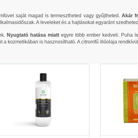
romfüvet saját magad is termesztheted vagy gyűjtheted.
Akár fr
alkalmasidőszak. A leveleket és a hajtásokat egyaránt szedheted
ek.
Nyugtató hatása miatt
egyre több ember kedveli. Puha le
 kozmetikában is hasznosítható. A citromfű illóolaja rendkívül