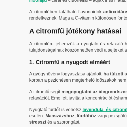
illóolajai
– citrál és citronellál – adják friss illatát.
A citromfűben található flavonoidok
antioxidán
rendelkeznek. Maga a C-vitamin különösen fontos
A citromfű jótékony hatásai
A citromfűre jellemzők a nyugtató és relaxáló 
tulajdonságainak köszönhetően védi a sejteket az
1. Citromfű a nyugodt elméért
A gyógynövény fogyasztása ajánlott,
ha túlzott 
korban a pszichésen megterhelő időszakok nem r
A citromfű segít
megnyugtatni az idegrendszer
relaxációt. Emellett javítja a koncentrációt ésharm
Nyugtató fürdőt is vehetsz
levendula- és citrom
esetén.
Masszázshoz, fürdőhöz
vagy pezsgőfür
stresszt
és a szorongást.