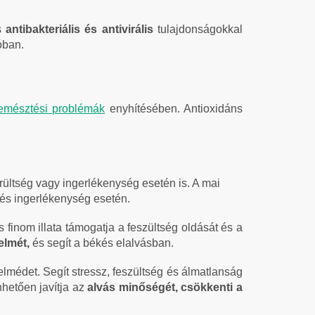
ős
antibakteriális és antivirális
tulajdonságokkal
óban.
emésztési problémák
enyhítésében. Antioxidáns
rültség vagy ingerlékenység esetén is. A mai
és ingerlékenység esetén.
és finom illata támogatja a feszültség oldását és a
elmét,
és segít a békés elalvásban.
elmédet. Segít stressz, feszültség és álmatlanság
hetően javítja az
alvás minőségét, csökkenti a