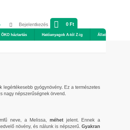
KOSÁR
0 Ft
Bejelentkezés
ÖKO háztartás
Hatóanyagok A-tól Z-ig
Állatok
Új
ik legértékesebb gyógynövény. Ez a természetes
 is nagy népszerűségnek örvend.
romfű neve, a Melissa,
méhet
jelent. Ennek a
dvelő növény, és nálunk is népszerű.
Gyakran