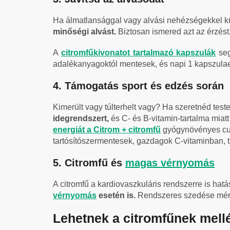
Ha álmatlansággal vagy alvási nehézségekkel kü
minőségi alvást.
Biztosan ismered azt az érzést
A
citromfűkivonatot tartalmazó kapszulák
seg
adalékanyagoktól mentesek, és napi 1 kapszulaele
4. Támogatás sport és edzés során
Kimerült vagy túlterhelt vagy? Ha szeretnéd tes
idegrendszert,
és C- és B-vitamin-tartalma miatt
energiát a Citrom + citromfű
gyógynövényes cuk
tartósítószermentesek, gazdagok C-vitaminban,
5. Citromfű és
magas vérnyomás
A citromfű a kardiovaszkuláris rendszerre is hat
vérnyomás
esetén is.
Rendszeres szedése mérsé
Lehetnek a citromfűnek mell