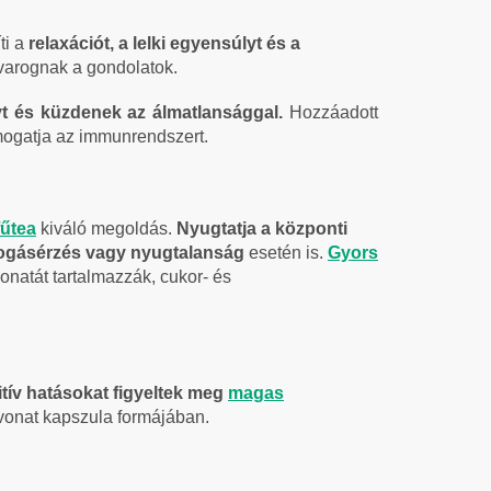
ti a
relaxációt, a lelki egyensúlyt és a
avarognak a gondolatok.
yt és küzdenek az álmatlansággal.
Hozzáadott
ámogatja az immunrendszert.
fűtea
kiváló megoldás.
Nyugtatja a központi
ogásérzés vagy nyugtalanság
esetén is.
Gyors
atát tartalmazzák, cukor- és
itív hatásokat figyeltek meg
magas
vonat kapszula formájában.