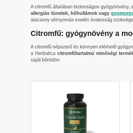
A citromfű általában biztonságos gyógynövény,
allergiás tünetek, hőhullámok vagy
gyomorp
alacsony vérnyomás esetén óvatosság szüksége
Citromfű: gyógynövény a m
A citromfű népszerű és könnyen elérhető gyógy
a Herbatica
citromfűtartalmú minőségi termék
saját bőrödön.