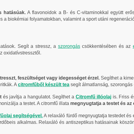
s hatásúak.
A flavonoidok a B- és C-vitaminokkal együtt er
 a biokémiai folyamatokban, valamint a sport utáni regeneráci
hatások. Segít a stressz, a
szorongás
csökkentésében és az
 oxidatívstressztől.
stresszt, feszültséget vagy idegességet érzel.
Segíthet a kime
itkák. A
citromfűből készült tea
segít álmatlanság, szorongás 
t
és javítja a hangulatot. Segíthet a
Citromfű illóolaj
is. Friss 
onizálja a testet. A citromfű illata
megnyugtatja a testet és az 
fűolaj segítségével.
A relaxáló fürdő megnyugtatja testedet és 
dőbeis alkalmas. Relaxáló és antiszeptikus hatásainak köszön