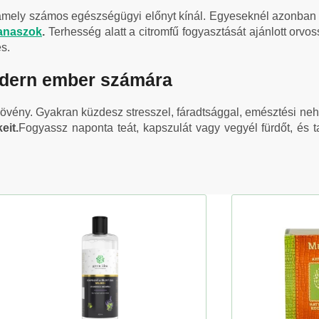
 amely számos egészségügyi előnyt kínál. Egyeseknél azonban
anaszok
.
Terhesség alatt a citromfű fogyasztását ajánlott orvos
s.
odern ember számára
növény. Gyakran küzdesz stresszel, fáradtsággal, emésztési 
eit.
Fogyassz naponta teát, kapszulát vagy vegyél fürdőt, és t