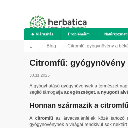
Ugrás
a
fő
tartalomhoz
🔥 Kiárusítás
Problémáim
Natúrkozmet
Blog
Citromfű: gyógynövény a bék
Kezdőlap
Citromfű: gyógynövény
30.11.2025
A gyógyhatású gyógynövények a természet nag
segítő támogatja
az egészséget, a nyugodt alv
Honnan származik a citromfű 
A
citromfű
az árvacsalánfélék közé tartozó 
gyógynövénynek a virágai rendkívül sok nektár