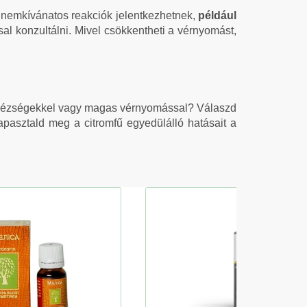
 nemkívánatos reakciók jelentkezhetnek,
például
sal konzultálni. Mivel csökkentheti a vérnyomást,
nehézségekkel vagy magas vérnyomással? Válaszd
apasztald meg a citromfű egyedülálló hatásait a