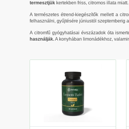
termesztjük
kertekben friss, citromos illata miatt.
A természetes étrend-kiegészítők mellett a cit
felhasználni, gyűjtésére júniustól szeptemberig 
A citromfű gyógyhatásai évszázadok óta ismert
használják.
A konyhában limonádékhoz, valamint a