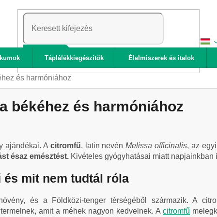
KERESÉS
ikumok
Táplálékkiegészítők
Élelmiszerek és italok
éhez és harmóniához
 a békéhez és harmóniához
y ajándékai. A
citromfű
, latin nevén
Melissa officinalis
, az egy
ást ésaz emésztést.
Kivételes gyógyhatásai miatt napjainkban
és mit nem tudtál róla
növény, és a Földközi-tenger térségéből származik. A cit
t termelnek, amit a méhek nagyon kedvelnek. A
citromfű
melegke