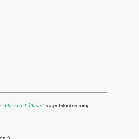
s
,
ekcéma
,
hátfájás
" vagy tekintse meg
t :)