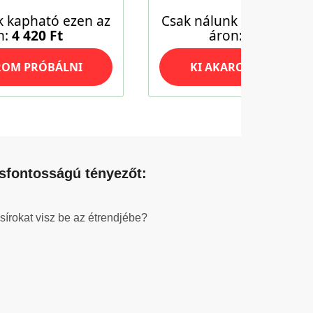
csfontosságú tényezőt:
sírokat visz be az étrendjébe?