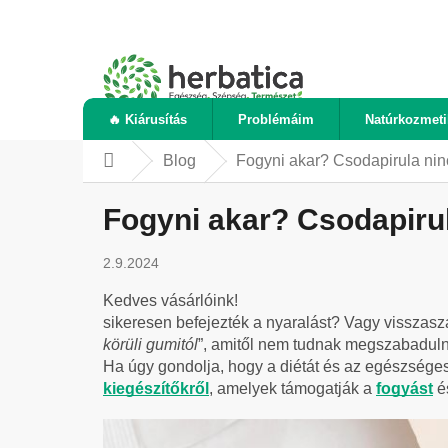
Ugrás
a
fő
tartalomhoz
🔥 Kiárusítás
Problémáim
Natúrkozmet
Blog
Fogyni akar? Csodapirula ninc
Kezdőlap
Fogyni akar? Csodapirula
2.9.2024
Kedves vásárlóink!
sikeresen befejezték a nyaralást? Vagy visszas
körüli gumitól
”, amitől nem tudnak megszabadulni
Ha úgy gondolja, hogy a diétát és az egészséges
kiegészítőkről
, amelyek támogatják a
fogyást
é