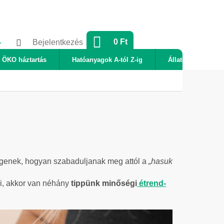
KOSÁR
0 Ft
Bejelentkezés
ÖKO háztartás
Hatóanyagok A-tól Z-ig
Állatok
Új
engenek, hogyan szabaduljanak meg attól a
„hasuk
ni, akkor van néhány
tippünk minőségi
étrend-