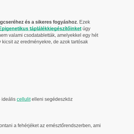
gcseréhez és a sikeres fogyáshoz
. Ezek
Epigenetikus táplálékkiegészítőinket
úgy
em valami csodatabletták, amelyekkel egy hét
y kicsit az eredményekre, de azok tartósak
- ideális
cellulit
elleni segédeszköz
bontani a fehérjéket az emésztőrendszerben, ami