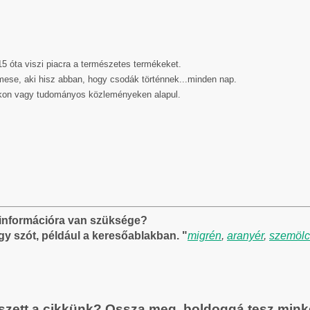
5 óta viszi piacra a természetes termékeket.
mese, aki hisz abban, hogy csodák történnek...minden nap.
on vagy tudományos közleményeken alapul.
i információra van szüksége?
gy szót, például a keresőablakban. "
migrén
,
aranyér
,
szemölc
szett a cikkünk? Ossza meg, boldoggá tesz minke