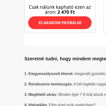
Szeretné tudni, hogy mindent megtes
1. Kiegyensúlyozott étrend:
elegendő gyümölcsö
2. Rendszeres testmozgás:
A hét legtöbb napj
3. Megfelelő alvás:
Minden éjjel 7-9 órát alszik
4. Hidratálás:
Elég vizet iszik napközben?