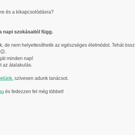
sre és a kikapcsolódásra?
a napi szokásaitól függ.
, de nem helyettesíthetik az
egészséges életmódot. Tehát össz
 😉.
gát minden nap!
 az átalakulás.
velünk,
szívesen adunk tanácsot.
hu
és fedezzen fel még többet!