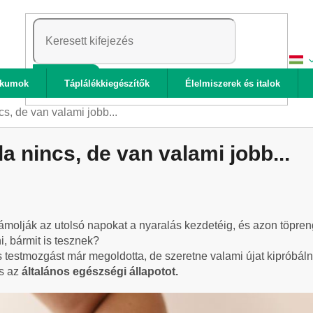
KERESÉS
ikumok
Táplálékkiegészítők
Élelmiszerek és italok
s, de van valami jobb...
 nincs, de van valami jobb...
zámolják az utolsó napokat a nyaralás kezdetéig, és azon töpr
, bármit is tesznek?
 testmozgást már megoldotta, de szeretne valami újat kipróbál
s az
általános egészségi állapotot.