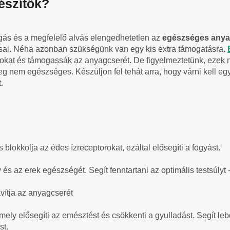
gészítők?
zgás és a megfelelő alvás elengedhetetlen az
egészséges anya
csai. Néha azonban szükségünk van egy kis extra támogatásra.
kat és támogassák az anyagcserét. De figyelmeztetünk, ezek n
leg nem egészséges. Készüljon fel tehát arra, hogy várni kell eg
.
 blokkolja az édes ízreceptorokat, ezáltal elősegíti a fogyást.
és az erek egészségét. Segít fenntartani az optimális testsúlyt 
javítja az anyagcserét
ly elősegíti az emésztést és csökkenti a gyulladást. Segít le
st.