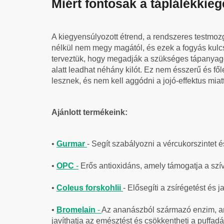
Miért fontosak a táplálékkie
A kiegyensúlyozott étrend, a rendszeres testmo
nélkül nem megy magától, és ezek a fogyás kul
terveztük, hogy megadják a szükséges tápanyago
alatt leadhat néhány kilót. Ez nem ésszerű és fő
lesznek, és nem kell aggódni a jojó-effektus miatt
Ajánlott termékeink:
•
Gurmar
- Segít szabályozni a vércukorszintet és
•
OPC
-
Erős antioxidáns, amely támogatja a szív 
•
Coleus forskohlii
- Elősegíti a zsírégetést és 
•
Bromelain
-
Az ananászból származó enzim, ame
javíthatja az emésztést és csökkentheti a puffadá