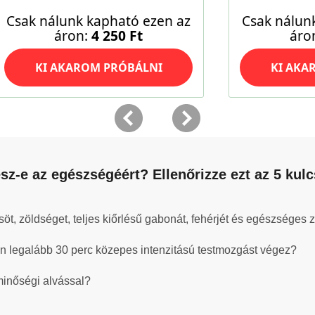
z-e az egészségéért? Ellenőrizze ezt az 5 kul
t, zöldséget, teljes kiőrlésű gabonát, fehérjét és egészséges z
án legalább 30 perc közepes intenzitású testmozgást végez?
 minőségi alvással?