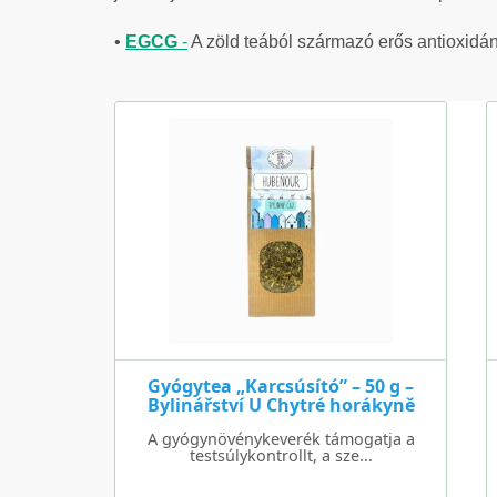
•
EGCG
-
A zöld teából származó erős antioxidáns